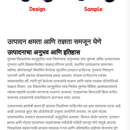
उत्पादन क्षमता आणि तज्ञता समजून घेणे
उत्पादनाचा अनुभव आणि इतिहास
तुमच्या निवडलेल्या सानुकूलित प्लश निर्मात्याचा अनुभवाचा स्तर तुमच्या अंतिम उत्पादनाच्या
गुणवत्ता आणि विश्वसनीयतेवर साक्षात् परिणाम करतो. स्थापित उत्पादकांना सामान्यतः
वर्षांच्या ऑपरेशनद्वारे विकसित केलेल्या सुधारित उत्पादन प्रक्रिया, गुणवत्ता नियंत्रण
प्रणाली आणि समस्या सोडवण्याच्या क्षमता असतात. संभाव्य भागीदारांना त्यांच्या
व्यवसायातील वर्षे, त्यांनी पूर्ण केलेल्या प्रकल्पांचे प्रकार आणि त्यांचा ग्राहक पोर्टफोलिओ
याबद्दल विचारा. एक विश्वसनीय सानुकूलित प्लश निर्माता तुमच्या विशिष्ट आवश्यकतांमध्ये
त्यांच्या तज्ञतेचे प्रदर्शन करणाऱ्या प्रकरण अभ्यासां, ग्राहकांच्या शिफारसीं किंवा मागील
कामाच्या उदाहरणांचे सामायिकरण करण्यास तयार असावा.
उत्पादनाच्या क्षमतेची क्षमता ही आपल्या निवडीच्या प्रक्रियेत एक इतर महत्त्वाचा घटक आहे.
काही उत्पादक क्षुद्र बॅच ऑर्डर्ससाठी उत्कृष्ट कामगिरी करतात, तर इतरे मोठ्या
प्रमाणावरील उत्पादन चालवण्यासाठी अनुकूलित असतात. किमान ऑर्डर प्रमाण, उत्पादन
क्षमता आणि मोठ्या प्रमाणावर वाढवण्याच्या पर्यायांची माहिती समजून घेणे यामुळे आपल्या
निवडलेल्या सहकाऱ्याची आपल्या तात्काळ गरजा आणि भविष्यातील वाढीच्या योजनांना पूर्ण