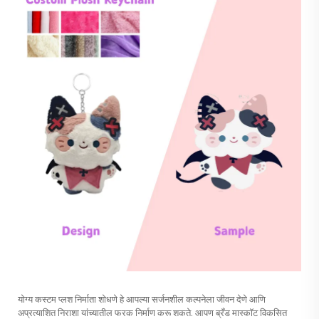
योग्य कस्टम प्लश निर्माता शोधणे हे आपल्या सर्जनशील कल्पनेला जीवन देणे आणि
अप्रत्याशित निराशा यांच्यातील फरक निर्माण करू शकते. आपण ब्रँड मास्कॉट विकसित