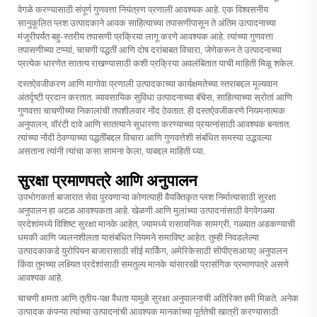
वेगळे करण्यासाठी संपूर्ण गुणवत्ता नियंत्रण प्रणाली आवश्यक आहे. एक विश्वसनीय
सानुकूलित प्लश उत्पादकाने आवक साहित्याच्या तपासणीपासून ते अंतिम उत्पादनाच्या
मंजुरीपर्यंत बहु-स्तरीय तपासणी प्रक्रिया लागू करणे आवश्यक आहे. त्यांच्या गुणवत्ता
तपासणीच्या टप्प्यां, चाचणी पद्धतीं आणि दोष दरांबाबत विचारा, जेणेकरून ते उत्पादनाच्या
प्रत्येक धारणेत सातत्य राखण्यासाठी कशी प्रक्रिया अवलंबितात याची माहिती मिळू शकेल.
दस्तऐवजीकरण आणि मागोवा प्रणाली उत्पादकाच्या कार्यक्षमतेच्या स्तराबद्दल मूल्यवान
अंतर्दृष्टी प्रदान करतात. व्यावसायिक सुविधा उत्पादनाच्या बॅचेस, साहित्याच्या स्रोतां आणि
गुणवत्ता चाचणीच्या निकालांची तपशीलवार नोंद ठेवतात. ही दस्तऐवजीकरणे नियमनात्मक
अनुपालन, वॉरंटी दावे आणि सातत्याने सुधारणा करण्याच्या प्रयत्नांसाठी आवश्यक बनतात.
त्यांच्या नोंदी ठेवण्याच्या पद्धतींबद्दल विचारा आणि गुणवत्तेशी संबंधित समस्या उद्भवल्या
असताना त्यांनी त्यांचा कसा सामना केला, याबद्दल माहिती घ्या.
सुरक्षा प्रमाणपत्रे आणि अनुपालन
उपभोगकर्ता बाजारात सेवा पुरवणाऱ्या कोणत्याही वैयक्तिकृत प्लश निर्मात्यासाठी सुरक्षा
अनुपालन हा अटळ आवश्यकता आहे. खेळणी आणि मुलांच्या उत्पादनांसाठी वेगवेगळ्या
प्रदेशांमध्ये विशिष्ट सुरक्षा मानके आहेत, ज्यामध्ये रासायनिक सामग्री, गळ्यात अडकण्याची
धमकी आणि ज्वलनशीलता यासंबंधित नियमने समाविष्ट आहेत. तुम्ही निवडलेल्या
उत्पादकाकडे युरोपियन बाजारासाठी सीई मार्किंग, अमेरिकेसाठी सीपीएसआयए अनुपालन
किंवा तुमच्या लक्ष्यित प्रदेशांसाठी समतुल्य मानके यांसारखी प्रासंगिक प्रमाणपत्रे असणे
आवश्यक आहे.
चाचणी क्षमता आणि तृतीय-पक्ष वैधता यामुळे सुरक्षा अनुपालनाची अतिरिक्त हमी मिळते. अनेक
उत्पादक कंपन्या त्यांच्या उत्पादनांची आवश्यक मानकांच्या पूर्ततेची खात्री करण्यासाठी