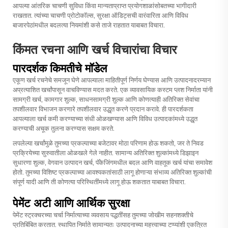
आपल्या आंतरिक चाचणी सुविधा किंवा मान्यताप्राप्त प्रयोगशाळांसोबतच्या भागीदारी
राखतात. त्यांच्या चाचणी प्रोटोकॉल्स, सुरक्षा ऑडिट्सची वारंवारिता आणि विविध
बाजारपेठांमधील बदलत्या नियमांशी कसे ताजे राहतात याबाबत विचारा.
किंमत रचना आणि खर्च विचारांचा विचार
पारदर्शक किमतीचे मॉडेल
एकूण खर्च रचनेचे समजून घेणे आपल्याला माहितीपूर्ण निर्णय घेण्यास आणि उत्पादनादरम्यान
अप्रत्याशित खर्चांपासून वाचविण्यास मदत करते. एक व्यावसायिक
कस्टम प्लश निर्माता
यांनी
सामग्री खर्च, कामगार शुल्क, साधनसामग्री शुल्क आणि कोणत्याही अतिरिक्त सेवांचा
तपशीलवार विभाजन करणारे तपशीलवार उद्धृत करणे प्रदान करावे. ही पारदर्शकता
आपल्याला खर्च कमी करण्याच्या संधी ओळखण्यास आणि विविध उत्पादकांमध्ये उद्धृत
करण्याची अचूक तुलना करण्यास सक्षम करते.
लपलेल्या खर्चांमुळे तुमच्या प्रकल्पाच्या बजेटावर मोठा परिणाम होऊ शकतो, जर ते निवड
प्रक्रियेच्या सुरुवातीला ओळखले गेले नाहीत. सामान्य अतिरिक्त शुल्कांमध्ये डिझाइन
सुधारणा शुल्क, वेगवान उत्पादन खर्च, पॅकेजिंगमधील बदल आणि वाहतूक खर्च यांचा समावेश
होतो. तुमच्या विशिष्ट प्रकल्पाच्या आवश्यकतांसाठी लागू होणाऱ्या संभाव्य अतिरिक्त शुल्कांची
संपूर्ण यादी आणि ती कोणत्या परिस्थितींमध्ये लागू होऊ शकतात याबाबत विचारा.
पेमेंट अटी आणि आर्थिक सुरक्षा
पेमेंट स्ट्रक्चरच्या चर्चा निर्मात्याच्या व्यवसाय पद्धतींसह तुमच्या जोखीम सहनशक्तीचे
प्रतिबिंबित करतात. स्थापित निर्माते सामान्यतः उत्पादनाच्या महत्त्वाच्या टप्प्यांशी एकत्रित