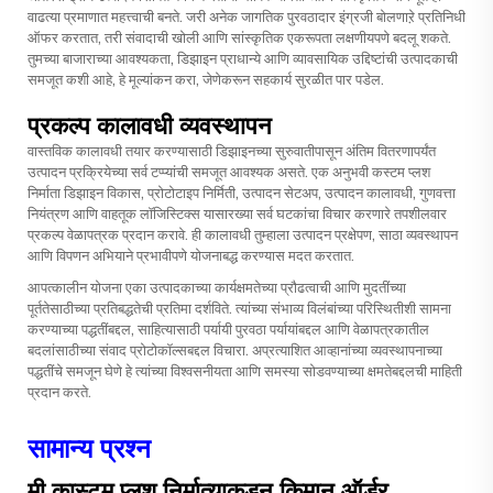
वाढत्या प्रमाणात महत्त्वाची बनते. जरी अनेक जागतिक पुरवठादार इंग्रजी बोलणाऱे प्रतिनिधी
ऑफर करतात, तरी संवादाची खोली आणि सांस्कृतिक एकरूपता लक्षणीयपणे बदलू शकते.
तुमच्या बाजाराच्या आवश्यकता, डिझाइन प्राधान्ये आणि व्यावसायिक उद्दिष्टांची उत्पादकाची
समजूत कशी आहे, हे मूल्यांकन करा, जेणेकरून सहकार्य सुरळीत पार पडेल.
प्रकल्प कालावधी व्यवस्थापन
वास्तविक कालावधी तयार करण्यासाठी डिझाइनच्या सुरुवातीपासून अंतिम वितरणापर्यंत
उत्पादन प्रक्रियेच्या सर्व टप्प्यांची समजूत आवश्यक असते. एक अनुभवी कस्टम प्लश
निर्माता डिझाइन विकास, प्रोटोटाइप निर्मिती, उत्पादन सेटअप, उत्पादन कालावधी, गुणवत्ता
नियंत्रण आणि वाहतूक लॉजिस्टिक्स यासारख्या सर्व घटकांचा विचार करणारे तपशीलवार
प्रकल्प वेळापत्रक प्रदान करावे. ही कालावधी तुम्हाला उत्पादन प्रक्षेपण, साठा व्यवस्थापन
आणि विपणन अभियाने प्रभावीपणे योजनाबद्ध करण्यास मदत करतात.
आपत्कालीन योजना एका उत्पादकाच्या कार्यक्षमतेच्या प्रौढत्वाची आणि मुदतींच्या
पूर्ततेसाठीच्या प्रतिबद्धतेची प्रतिमा दर्शविते. त्यांच्या संभाव्य विलंबांच्या परिस्थितीशी सामना
करण्याच्या पद्धतींबद्दल, साहित्यासाठी पर्यायी पुरवठा पर्यायांबद्दल आणि वेळापत्रकातील
बदलांसाठीच्या संवाद प्रोटोकॉल्सबद्दल विचारा. अप्रत्याशित आव्हानांच्या व्यवस्थापनाच्या
पद्धतींचे समजून घेणे हे त्यांच्या विश्वसनीयता आणि समस्या सोडवण्याच्या क्षमतेबद्दलची माहिती
प्रदान करते.
सामान्य प्रश्न
मी कास्टम प्लश निर्मात्याकडून किमान ऑर्डर