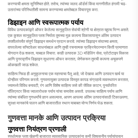
करण्याची क्षमता सुनिश्चित होते. तसेच, त्यांच्या जलद ऑर्डर्स किंवा मागणीतील हंगामी चढ-
उतारांच्या परिस्थितीशी सामना करण्याच्या क्षमतेबद्दल विचारपूस करा.
डिझाइन आणि स्वरूपात्मक पर्याय
विविध उत्पादकांद्वारे ऑफर केलेल्या सानुकूलित सेवांची श्रेणी या क्षेत्रात खूपच भिन्न असते.
एक कुशल सानुकूलित प्लश निर्माता तुमच्या मूळ कल्पना विकासापासून अंतिम उत्पादन
तपशीलांपर्यंत संपूर्ण डिझाइन समर्थन प्रदान करावे. त्यांच्या डिझाइन संघाच्या क्षमता,
वापरलेल्या सॉफ्टवेअर साधनांबद्दल आणि तुम्ही रचनात्मक प्रक्रियेदरम्यान किती प्रमाणात
योगदान देऊ शकता, याबद्दल विचारा. काही उत्पादक 3D मॉडेलिंग सेवा, प्रोटोटाइप विकास
आणि पुनरावृत्तीय डिझाइन सुधारणा ऑफर करतात, जेणेकरून तुमची कल्पना अचूकपणे
ओळखली जाऊ शकेल.
साहित्य निवड ही अनुकूलनाचा एक महत्त्वाचा पैलू आहे, जो देखावा आणि उत्पादन खर्च या
दोन्हीवर परिणाम करतो. गुणवत्तायुक्त उत्पादक विस्तृत कापड संग्रहाचे व्यवस्थापन करतात,
ज्यामध्ये विविध बनावटी, रंग आणि विशेष साहित्य जसे की जैविक काटन, पुनर्वापरित
पॉलिएस्टर किंवा ज्वालारोधक पर्याय यांचा समावेश असतो. उपलब्ध साहित्य पर्याय आणि
त्यांच्या संबंधित गुणधर्मांचे ज्ञान असल्यास, आपण आपल्या अंतिम उत्पादनांसाठी टिकाऊपणा,
सुरक्षा मानकांचे पालन आणि बाजारातील स्थान याबाबत योग्य निर्णय घेऊ शकता.
गुणवत्ता मानके आणि उत्पादन प्रक्रिया
गुणवत्ता नियंत्रण प्रणाली
स्पर्धात्मक प्लश खेळणी बाजारात व्यावसायिक उत्पादकांना कमी विश्वसनीय पर्यायांपासून