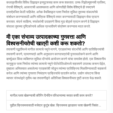
कलाकृतींपर्यंत विविध डिझाइन इनपुट्ससह काम करू शकतात. उच्च-रिझोल्यूशनची प्रतिमा,
रंगाची वैशिष्ट्ये, आकाराची आवश्यकता आणि कोणतीही विशेष वैशिष्ट्ये ही स्पष्टपणे
दस्तऐवजित केली पाहिजेत. अनेक वैयक्तिकृत प्लश निर्माता सुविधा तुमच्या संकल्पनेचे
संशोधन करण्यासाठी आणि तांत्रिक वैशिष्ट्ये तयार करण्यासाठी डिझाइन सेवा प्रदान
करतात. संदर्भ साहित्य, स्पर्धकांची उदाहरणे किंवा मूड बोर्ड्स प्रदान करणे हे डिझाइन
संघाला तुमच्या दृष्टिकोनाचे अधिक प्रभावीपणे संप्रेषण करण्यास मदत करते.
मी एका संभाव्य उत्पादकाच्या गुणवत्ता आणि
विश्वसनीयतेची खात्री कशी करू शकतो?
तपासणी पद्धतींमध्ये मागील कामाचे नमुने मागणे, ग्राहकांच्या संदर्भांची आणि प्रतिक्रियांची
तपासणी करणे, प्रमाणपत्रे आणि अनुपालन कागदपत्रांची पुनरावलोकने करणे आणि
व्हर्च्युअल किंवा व्यक्तिगत सुविधा दौऱ्यांचे आयोजन करणे यांचा समावेश होतो. एक विश्वसनीय
सानुकूल प्लश निर्माता त्यांच्या कामाचे नमुने पोर्टफोलिओमध्ये सहजपणे उपलब्ध करून देईल,
तुम्हाला अस्तित्वात असलेल्या ग्राहकांशी जोडून त्यांच्या प्रतिक्रिया मिळविण्यासाठी सहकार्य
करेल आणि त्यांच्या गुणवत्ता नियंत्रण प्रक्रियांचे प्रदर्शन करेल. उद्योग संघटना किंवा
व्यापार संस्थांद्वारे तृतीय-पक्ष तपासणीद्वारे अतिरिक्त विश्वसनीयता पुष्टी करता येऊ शकते.
मागील:
प्लश खेळण्याची कीरिंग दैनंदिन परिधानाच्या रूपात कशी काम करते?
पुढील:
क्रिसमससाठी मजेदार कुटुंब खेळ: क्रिसमस झाडावर प्लश खेळणी जिवंत करणे