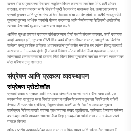
करून रोकड प्रवाहाच्या विचारांचा संतुलित विचार करणाऱ्या लवचिक पेमेंट अटी ऑफर
करतात. मानक व्यवस्था मध्ये ऑर्डरची पुष्टी केल्यानंतर भागात्मक ठेव, उत्पादनादरम्यान
प्रगती भुगतान आणि पूर्णत्वानंतर अंतिम शिल्लक यांचा समावेश होतो. या अटींचे समजून घेणे
तुम्हाला तुमच्या आर्थिक वचनांची योजना करण्यास आणि निर्मात्याच्या डिलिव्हरी क्षमतेवरील
त्यांच्या विश्वासाचे मूल्यमापन करण्यास मदत करते.
आर्थिक सुरक्षा उपाय हे उत्पादन संबंधादरम्यान दोन्ही पक्षांचे संरक्षण करतात. काही उत्पादक
काही उत्पादन हमी, गुणवत्ता वॉरंटी किंवा कार्य बॉन्ड्स ऑफर करतात, ज्यामुळे जर वितरित
केलेल्या वस्तू ठराविक तांत्रिक आवश्यकतांना पूर्ण करीत नसतील तर त्यांच्या विरुद्ध कारवाई
करण्याचा मार्ग उपलब्ध होतो. ही संरक्षणे विशेषत: मोठ्या ऑर्डर्स किंवा महत्त्वाच्या उत्पादन
लॉन्चसाठी अत्यंत महत्त्वाची ठरतात, जिथे विलंब किंवा गुणवत्तेशी संबंधित समस्या व्यवसायावर
मोठा परिणाम टाकू शकतात.
संप्रेषण आणि प्रकल्प व्यवस्थापन
संप्रेषण प्रोटोकॉल
प्रभावी संवाद हा ग्राहक आणि उत्पादक यांच्यातील यशस्वी भागीदारीचा पाया आहे. एक
व्यावसायिक सानुकूल प्लश निर्माता उत्पादन प्रक्रियेदरम्यान तुम्हाला नियमितपणे माहिती
देण्यासाठी स्पष्ट संवाद चॅनेल्स, नियुक्त संपर्क व्यक्ती आणि नियमित अद्ययावत सूचना
कार्यक्रम निश्चित करावे. त्यांच्या प्राधान्याच्या संवाद पद्धतींबद्दल, प्रतिसाद देण्याच्या वेळेच्या
वचनांबद्दल आणि तात्काळ समस्या किंवा डिझाइन बदलांचा त्यांनी कसा सामना केला जातो
याबद्दल विचारा.
आंतरराष्ट्रीय उत्पादकांसोबत काम करताना भाषिक क्षमता आणि सांस्कृतिक समजूत ही