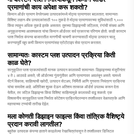
प्रमाणांची काय अपेक्षा करू शकतो?
किमान ऑर्डर प्रमाण वेगवेगळ्या उत्पादकांमध्ये मोठ्या प्रमाणावर बदलतात; सामान्यतः
विशिष्ट लहान-बॅच उत्पादकांसाठी १०० तुकडे ते मोठ्या प्रमाणावरच्या सुविधांसाठी १,०००
किंवा त्याहून अधिक तुकडे इतके असतात. तुमच्या डिझाइनची जटिलता, रंगांची संख्या आणि
अनुकूलनाच्या आवश्यकता यांचा किमान ऑर्डरवर सर्व प्रकारचा परिणाम होतो. काही कास्टम
प्लश निर्माता कंपन्या बाजारातील मागणीची चाचणी करण्यासाठी मोठ्या उत्पादन चालू
करण्यापूर्वी खूप कमी किमान प्रमाणांसह प्रोटोटाइप सेवा प्रदान करतात.
सामान्यतः कास्टम प्लश उत्पादन प्रक्रिया किती
काळ घेते?
सानुकूलित प्लश प्रकल्पांसाठी मानक उत्पादन कालावधी सामान्यतः डिझाइनच्या मंजुरीनंतर
४ ते ८ आठवडे असते, जी ऑर्डरच्या गुंतागुंतीवर आणि प्रमाणावर अवलंबून असते. यामध्ये
पॅटर्न विकास, साहित्याची खरेदी, उत्पादन सेटअप, निर्मिती आणि गुणवत्ता नियंत्रण प्रक्रिया
यांचा समावेश आहे. अतिरिक्त शुल्क देऊन अतिशय तात्काळ ऑर्डर्स उपलब्ध करून देता
येतील, तर जटिल डिझाइन्स किंवा विशिष्ट साहित्यामुळे कालावधी वाढू शकतो. एक
विश्वसनीय सानुकूलित प्लश निर्माता कोटेशन प्रक्रियेदरम्यान तपशीलवार वेळापत्रके आणि
महत्त्वाच्या टप्प्यांची तारीख देईल.
मला कोणती डिझाइन फाइल्स किंवा तांत्रिक वैशिष्ट्ये
प्रदान करावी लागतील?
बहुतेक उत्पादक कंपन्या हाताने काढलेल्या रेखाचित्रांपासून ते तपशीलवार डिजिटल