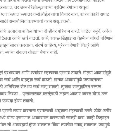
णि साहित्याची पसंती यांचा समावेश करावा. वेक्टर-आधारित फाइल्स
सतात, तर उच्च-रिझोल्यूशनच्या प्रतिमा रंगांच्या अचूक
 प्लश रूपात रूपांतर कसे होईल याचा विचार करा, कारण काही सपाट
्यासाठी समायोजित करण्याची गरज असू शकते.
 उत्पादनाचा वेळ यांच्या दोन्हीवर परिणाम करते. जटिल नमुने, अनेक
िलता आणि खर्च वाढतो. साधे, स्वच्छ डिझाइन्स नेहमीच चांगले परिणाम
न सादर करताना, संदर्भ साहित्य, प्रेरणा देणारी चित्रे आणि
ा, ज्यांचा संकल्प तोडता येणार नाही.
्ण प्रभावावर आणि खर्चावर महत्त्वाचा प्रभाव टाकते. मोठ्या आकारांमुळे
चा खर्च आणि वाहतूक खर्च वाढतो. मानक आकारांमुळे उत्पादनाच्या
साठी अतिरिक्त सेटअप खर्च लागू शकतो. तुमच्या सानुकूलित स्टफ्ड
आकार निवडा – प्रचारात्मक वस्तूंसाठी लहान आकार जास्त योग्य ठरू
ंचा फायदा होऊ शकतो.
टफ्ड प्राणी तयार करताना प्रमाणाची अचूकता महत्त्वाची ठरते. डोके-शरीर
ंमध्ये योग्य प्रमाणात आकारमान करण्याची खात्री करा. काही डिझाइन
रांवर ती अव्यवहार्य होऊ शकतात किंवा तपशील गमावू शकतात, ज्यामुळे