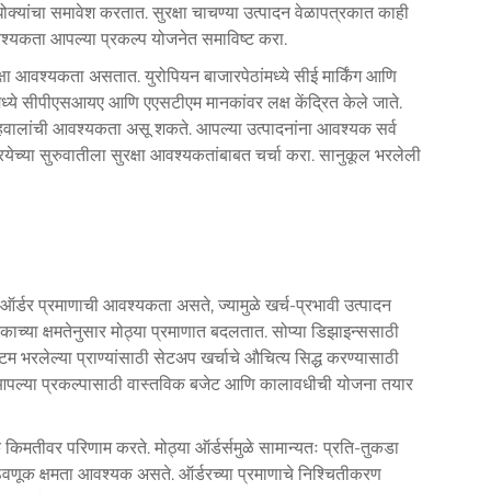
्यांचा समावेश करतात. सुरक्षा चाचण्या उत्पादन वेळापत्रकात काही
श्यकता आपल्या प्रकल्प योजनेत समाविष्ट करा.
ुरक्षा आवश्यकता असतात. युरोपियन बाजारपेठांमध्ये सीई मार्किंग आणि
ये सीपीएसआयए आणि एएसटीएम मानकांवर लक्ष केंद्रित केले जाते.
हवालांची आवश्यकता असू शकते. आपल्या उत्पादनांना आवश्यक सर्व
ेच्या सुरुवातीला सुरक्षा आवश्यकतांबाबत चर्चा करा.
सानुकूल भरलेली
 ऑर्डर प्रमाणाची आवश्यकता असते, ज्यामुळे खर्च-प्रभावी उत्पादन
च्या क्षमतेनुसार मोठ्या प्रमाणात बदलतात. सोप्या डिझाइन्ससाठी
रलेल्या प्राण्यांसाठी सेटअप खर्चाचे औचित्य सिद्ध करण्यासाठी
 आपल्या प्रकल्पासाठी वास्तविक बजेट आणि कालावधीची योजना तयार
कक किमतीवर परिणाम करते. मोठ्या ऑर्डर्समुळे सामान्यतः प्रति-तुकडा
साठवणूक क्षमता आवश्यक असते. ऑर्डरच्या प्रमाणाचे निश्चितीकरण