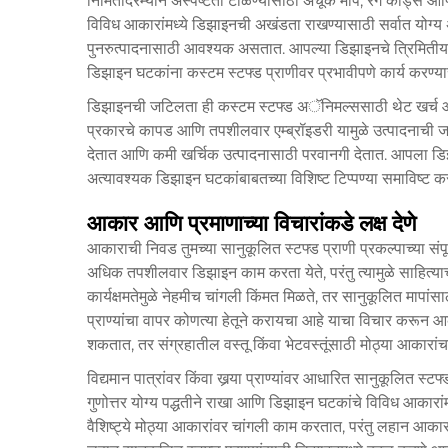
निर्मितीदरम्यान अस्पष्टता टाळण्यासाठी अचूक मापे, रंग कोड्स आ
विविध आकारांमध्ये डिझाइनची अखंडता राखण्यासाठी सर्वात योग्य अ
पुनरुत्पादनासाठी आवश्यक असतात. आपल्या डिझाइनचे त्रिमितीय
डिझाइन घटकांना कस्टम स्टफ्ड प्राणीवर प्रभावीपणे कार्य करण
डिझाइनची जटिलता ही कस्टम स्टफ्ड अॅनिमल्ससाठी थेट खर्च आणि
प्रकारचे कापड आणि तपशीलवार एम्ब्रॉइडरी यामुळे उत्पादनाची जट
देतात आणि कमी खर्चिक उत्पादनासाठी परवानगी देतात. आपला डिझाइ
अत्यावश्यक डिझाइन घटकांबाबतच्या विशिष्ट टिप्पण्या समाविष्ट कर
आकार आणि प्रमाणाच्या विचारांकडे लक्ष देणे
आकाराची निवड तुमच्या सानुकूलित स्टफ्ड प्राणी प्रकल्पाच्या संपूर
अधिक तपशीलवार डिझाइन काम करता येते, परंतु त्यामुळे साहित्या
कार्यक्षमतेमुळे नेहमीच चांगली किंमत मिळते, तर सानुकूलित मापां
प्राण्यांचा वापर कोणत्या हेतूने करायचा आहे याचा विचार करून 
शकतात, तर संग्रहातील वस्तू किंवा भेटवस्तूंसाठी मोठ्या आकारा
विद्यमान पात्रांवर किंवा खर्‍या प्राण्यांवर आधारित सानुकूलित स्
गुणोत्तर योग्य पद्धतीने राखा आणि डिझाइन घटकांचे विविध आकारा
वैशिष्ट्ये मोठ्या आकारांवर चांगली काम करतात, परंतु लहान आका