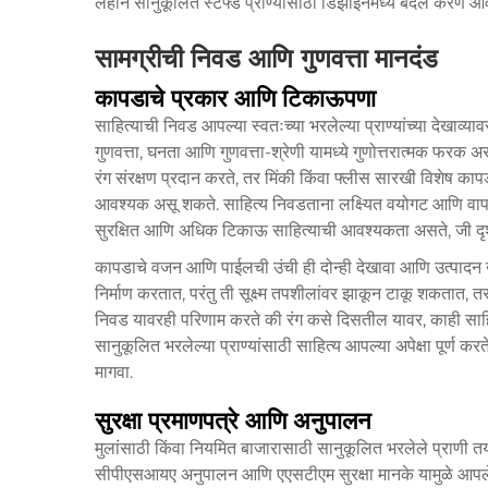
लहान सानुकूलित स्टफ्ड प्राण्यांसाठी डिझाइनमध्ये बदल करणे 
सामग्रीची निवड आणि गुणवत्ता मानदंड
कापडाचे प्रकार आणि टिकाऊपणा
साहित्याची निवड आपल्या स्वतःच्या भरलेल्या प्राण्यांच्या देखाव्
गुणवत्ता, घनता आणि गुणवत्ता-श्रेणी यामध्ये गुणोत्तरात्मक फरक
रंग संरक्षण प्रदान करते, तर मिंकी किंवा फ्लीस सारखी विशेष कापडे
आवश्यक असू शकते. साहित्य निवडताना लक्ष्यित वयोगट आणि वापराचा प
सुरक्षित आणि अधिक टिकाऊ साहित्याची आवश्यकता असते, जी दृश्य 
कापडाचे वजन आणि पाईलची उंची ही दोन्ही देखावा आणि उत्पादन
निर्माण करतात, परंतु ती सूक्ष्म तपशीलांवर झाकून टाकू शकतात
निवड यावरही परिणाम करते की रंग कसे दिसतील यावर, काही साहित्यां
सानुकूलित भरलेल्या प्राण्यांसाठी साहित्य आपल्या अपेक्षा पूर्ण कर
मागवा.
सुरक्षा प्रमाणपत्रे आणि अनुपालन
मुलांसाठी किंवा नियमित बाजारासाठी सानुकूलित भरलेले प्राणी तया
सीपीएसआयए अनुपालन आणि एएसटीएम सुरक्षा मानके यामुळे आपले उत्प