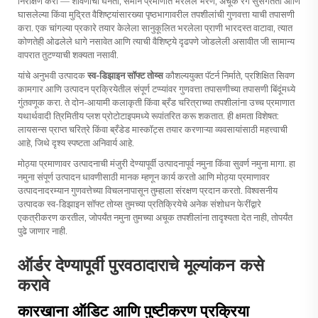
निरीक्षण करा — शीवणीची घनता, समान प्रमाणात भरलेले भरणे, अचूक रंग सुसंगतता आणि
घासलेल्या किंवा मुद्रित वैशिष्ट्यांसारख्या पृष्ठभागावरील तपशीलांची गुणवत्ता याची तपासणी
करा. एक चांगल्या प्रकारे तयार केलेला सानुकूलित भरलेला प्राणी भारदस्त वाटावा, त्यात
कोणतेही ओढलेले धागे नसावेत आणि त्याची वैशिष्ट्ये दृढपणे जोडलेली असावीत जी सामान्य
वापरात तुटण्याची शक्यता नसावी.
यांचे अनुभवी उत्पादक
स्व-डिझाइन सॉफ्ट तोय्स
कौशल्ययुक्त पॅटर्न निर्माते, प्रशिक्षित सिवण
कामगार आणि उत्पादन प्रक्रियेतील संपूर्ण टप्प्यांवर गुणवत्ता तपासणीच्या तपासणी बिंदूंमध्ये
गुंतवणूक करा. ते दोन-आयामी कलाकृती किंवा ब्रँड चरित्राच्या तपशीलांना उच्च प्रमाणात
यथार्थवादी त्रिमितीय प्लश प्रोटोटाइपमध्ये रूपांतरित करू शकतात. ही क्षमता विशेषत:
लायसन्स प्राप्त चरित्रे किंवा ब्रँडेड मास्कॉट्स तयार करणाऱ्या व्यवसायांसाठी महत्त्वाची
आहे, जिथे दृश्य स्पष्टता अनिवार्य आहे.
मोठ्या प्रमाणावर उत्पादनाची मंजुरी देण्यापूर्वी उत्पादनापूर्व नमुना किंवा सुवर्ण नमुना मागा. हा
नमुना संपूर्ण उत्पादन धावणीसाठी मानक म्हणून कार्य करतो आणि मोठ्या प्रमाणावर
उत्पादनादरम्यान गुणवत्तेच्या विचलनापासून तुम्हाला संरक्षण प्रदान करतो. विश्वसनीय
उत्पादक
स्व-डिझाइन सॉफ्ट तोय्स
तुमच्या प्रतिक्रियेचे अनेक संशोधन फेरींद्वारे
एकत्रीकरण करतील, जोपर्यंत नमुना तुमच्या अचूक तपशीलांना तादृश्यता देत नाही, तोपर्यंत
पुढे जाणार नाही.
ऑर्डर देण्यापूर्वी पुरवठादाराचे मूल्यांकन कसे
करावे
कारखाना ऑडिट आणि पुष्टीकरण प्रक्रिया