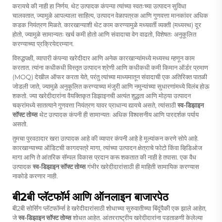
करायचे की नाही हा निर्णय. थेट उत्पादक कंपन्या त्यांच्या स्वतःच्या उत्पादन सुविधा
चालवतात, ज्यामुळे आपल्याला साहित्य, उत्पादन वेळापत्रक आणि गुणवत्ता मानकांवर अधिक
कडक नियंत्रण मिळते. कारखान्याशी थेट काम करण्यामुळे मध्यवर्ती व्यक्ती (मध्यस्थ) दूर
होतो, ज्यामुळे सामान्यतः खर्च कमी होतो आणि संवादाचा वेग वाढतो, विशेषतः अनुकूलित
करण्याच्या प्रक्रियेदरम्यान.
विरुद्धपक्षी, व्यापारी कंपन्या खरेदीदार आणि अनेक कारखान्यांमध्ये मध्यस्थ म्हणून काम
करतात. त्यांना कधीकधी विस्तृत उत्पादन श्रेणी आणि कधीकधी कमी किमान ऑर्डर प्रमाण
(MOQ) देखील ऑफर करता येते, परंतु त्यांच्या माध्यमातून संवादाची एक अतिरिक्त पातळी
जोडली जाते, ज्यामुळे अनुकूलित करण्याच्या मंजुरी आणि नमुन्यांच्या सुधारणांमध्ये विलंब होऊ
शकतो. ज्या खरेदीदारांना वैयक्तिकृत डिझाइनची अत्यंत शुद्धता आणि मोठ्या उत्पादन
चक्रांमध्ये सातत्याने गुणवत्ता नियंत्रण यावर प्राधान्य द्यायचे असते, त्यांसाठी
स्व-डिझाइन
सॉफ्ट तोय्स
थेट उत्पादक कंपनी ही सामान्यतः अधिक विश्वसनीय आणि पारदर्शक पर्याय
असतो.
तुमचा पुरवठादार खरा उत्पादक आहे की व्यापार कंपनी आहे हे मूल्यांकन करणे सोपे आहे.
कारखान्याच्या ऑडिटची कागदपत्रे मागा, त्यांच्या उत्पादन क्षेत्राचे फोटो किंवा व्हिडिओज
मागा आणि ते आंतरिक सॅम्पल विकास प्रदान करू शकतात की नाही हे तपासा. एक वैध
उत्पादक
स्व-डिझाइन सॉफ्ट तोय्स
गंभीर खरेदीदारांसाठी ही माहिती सामायिक करण्यास
नाकोडे करणार नाही.
बी2बी प्लॅटफॉर्म आणि ऑनलाइन बाजारपेठ
बी2बी सोर्सिंग प्लॅटफॉर्म्स हे खरेदीदारांसाठी शोधाच्या सुरुवातीच्या बिंदूंपैकी एक झाले आहेत,
जे
स्व-डिझाइन सॉफ्ट तोय्स
शोधत आहेत. आंतरराष्ट्रीय खरेदीदारांना पडताळणी केलेल्या