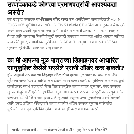
उत्पादकाकडे कोणत्या प्रमाणपत्रांची आवश्यकता
असते?
एक उत्कृष्ट उत्पादक
स्व-डिझाइन सॉफ्ट तोय्स
यास अमेरिकेच्या बाजारपेठेसाठी ASTM
F963 आणि युरोपियन बाजारपेठेसाठी EN 71 अंतर्गत CE मार्किंगच्या अनुपालनाचे प्रदर्शन
करणे शक्य असावे. तृतीय-पक्षाच्या प्रयोगशाळेतील चाचणी अहवाल ही या प्रमाणपत्रांच्या
वैधता आणि सध्याच्या स्थितीची पुष्टी करणारी आवश्यक कागदपत्रे आहेत. आपल्या लक्ष्यित
बाजारपेठेनुसार, रासायनिक सुरक्षिततेसाठी REACH अनुपालन यासारखी अतिरिक्त
प्रमाणपत्रे देखील आवश्यक असू शकतात.
का मी आपल्या मूळ पात्राच्या डिझाइनवर आधारित
सानुकूलित केलेले भरलेले प्राणी ऑर्डर करू शकतो?
होय, अनुभवी उत्पादक
स्व-डिझाइन सॉफ्ट तोय्स
तुमच्या मूळ पात्राच्या कलाकृती किंवा
ब्रँडच्या मास्कॉटवर आधारित प्लश खेळणी तयार करू शकतो. ही प्रक्रिया सामान्यतः तुम्ही
तपशीलवार संदर्भ कलाकृती किंवा डिझाइन ब्रीफ प्रदान करून सुरू होते, नंतर उत्पादक
तुमच्या मंजुरीसाठी प्रोटोटाइप किंवा नमुना तयार करतो. उत्पादनाची पुष्टी करण्यापूर्वी अनेक
संशोधन फेरी घेणे हे मानक प्रथा आहे. सुरुवातीपासूनच उच्च-गुणवत्तेच्या संदर्भ चित्रांचे
आणि स्पष्ट तांत्रिक वैशिष्ट्यांचे प्रदान करणे हे अंतिम उत्पादन तुमच्या सर्जनशील
दृष्टिकोनाचे अचूक प्रतिबिंब दर्शवेल याची खात्री करण्यास मदत करते.
मागील:
व्यवसायांनी सामान्य खेळण्यांऐवजी कधी सानुकूलित प्लश निवडावे?