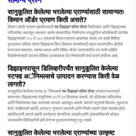
सामान्य प्रश्न
सानुकूलित केलेल्या भरलेल्या प्राण्यांसाठी सामान्यतः
किमान ऑर्डर प्रमाण किती असते?
किमान ऑर्डर प्रमाण खालीलसाठी
स्व-डिझाइन सॉफ्ट तोय्स
निर्मात्यांवर आणि डिझाइनच्या
जटिलतेवर अवलंबून असतात. बर्‍याच व्यावसायिक निर्मात्यांना सानुकूलित ऑर्डर्ससाठी प्रत्येक
डिझाइनसाठी १०० ते ५०० एककांचे किमान प्रमाण आवश्यक असते, तर काही विशिष्ट
पुरवठादार अधिक सोप्या डिझाइन्स किंवा विद्यमान साच्यांसाठी लहान प्रमाणातील ऑर्डर्स
मान्य करू शकतात. त्यांच्या क्षमता आणि विविध ऑर्डर प्रमाणांवरील दर याची माहिती
मिळविण्यासाठी आपल्या विशिष्ट आवश्यकता थेट निर्मात्याशी चर्चा करणे सर्वोत्तम आहे.
डिझाइनपासून डिलिव्हरीपर्यंत सानुकूलित केलेल्या
स्टफ्ड अॅनिमल्सचे उत्पादन करण्यास किती वेळ
लागतो?
सानुकूलित केलेल्या स्टफ्ड अॅनिमल्सचे
स्व-डिझाइन सॉफ्ट तोय्स
उत्पादन कालावधी
सामान्यतः डिझाइनच्या मंजुरीनंतर ४५ ते ९० दिवसांचा असतो, जो ऑर्डरच्या जटिलतेवर
आणि निर्मात्याच्या सद्य: कामाच्या भारावर अवलंबून असतो. यामध्ये नमुन्याचे विकास, सुधारणा
फेरी, साहित्याची खरेदी, उत्पादन, गुणवत्ता तपासणी आणि निर्यात तयारी यांचा समावेश होतो.
खरेदीदारांनी आपले खरेदी कार्यक्रम योग्यरित्या आखावे आणि अवास्तविकपणे थोड्या
कालावधीत डिलिव्हरीची हमी देणाऱ्या पुरवठादारांपासून दूर राहावे.
सानुकूलित केलेल्या भरलेल्या प्राण्यांच्या उत्कृष्ट