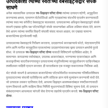
उत्पादकांशी त्यांच्या स्वतःच्या वेबसाइट्सद्वारे संपर्क
साधणे
अनेक व्यावसायिक उत्पादक
स्व-डिझाइन सॉफ्ट तोय्स
त्यांच्या उत्पादन श्रेणी, अनुकूलित
करण्याच्या क्षमता, प्रमाणन पोर्टफोलिओ आणि ग्राहकांच्या संदर्भांचे प्रदर्शन करण्यासाठी
त्यांच्या स्वतःच्या कॉर्पोरेट वेबसाइट्स चालवतात. उत्पादकाच्या अधिकृत वेबसाइटद्वारे संपर्क
साधणे एखाद्या तृतीय-पक्ष प्लॅटफॉर्मद्वारे संपर्क साधण्यापेक्षा अधिक लक्ष्यित संवाद देते, कारण
तेथे आपण त्यांच्या समर्पित विक्री संघाशी संवाद साधत आहात, तर एखाद्या सामान्य
बाजारपेठेच्या इंटरफेसशी नाही.
उत्पादकाच्या वेबसाइटचे निरीक्षण करताना, उदाहरणार्थ कारखान्याचे फोटो, यंत्रसामग्रीचे
वर्णन आणि मागील सानुकूलित प्रकल्पांच्या उदाहरणांसारख्या खर्‍या उत्पादन क्षमतेचे पुरावे
शोधा. जे उत्पादक
स्व-डिझाइन सॉफ्ट तोय्स
यासाठी विशिष्टपणे प्रशिक्षित आहेत, ते
सामान्यतः कापडाच्या पर्यायांबद्दल, उपलब्ध आकारांबद्दल, भरण्याच्या प्रकारांबद्दल आणि
कलाकृतीच्या सादरीकरणापासून उत्पादनाच्या मंजुरीपर्यंतच्या सानुकूलीकरण प्रक्रियेबद्दल
तपशीलवार माहिती प्रदान करतात. ही पारदर्शकता एक मजबूत सकारात्मक निर्देशक आहे.
थेट संपर्क साधणे हे आपल्याला बाजारपेठेच्या प्लॅटफॉर्मवरील मध्यस्थाच्या गतिशीलतेशिवाय
पुरवठादाराच्या संघाची प्रतिक्रिया आणि तांत्रिक ज्ञान यांचे मूल्यांकन करण्याची संधी देते.
जो उत्पादक लवकर प्रतिसाद देतो, आपल्या डिझाइन आवश्यकतांबद्दल स्पष्टीकरणासाठी
प्रश्न विचारतो आणि साहित्य किंवा निर्मिती सुधारणांसाठी विशिष्ट सुचना देतो, तो उत्पादन
संबंधादरम्यान आपल्याला चांगली सेवा देणाऱ्या तज्ञतेचे प्रदर्शन करतो.
स्व-डिझाइन सॉफ्ट
तोय्स
.