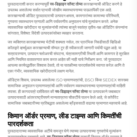
पुरवठादाराशी करार करण्यापूर्वी
स्व-डिझाइन सॉफ्ट तोय्स
कारखान्याची ऑडिट करणे हे
उपलब्ध असलेल्या सर्वात प्रभावी जोखीम व्यवस्थापनाच्या पाऊलांपैकी एक आहे.
कारखान्याची ऑडिट पुरवठादाराची उत्पादन क्षमता, कामगारांच्या कामाच्या परिस्थिती,
गुणवत्ता व्यवस्थापन प्रणाली आणि पर्यावरणीय अनुपालन यांचे मूल्यांकन करते. अनेक
व्यावसायिक खरेदीदार या मूल्यांकनांची त्यांच्या बाजूने स्वतंत्र तृतीय-पक्ष ऑडिटिंग कंपन्यांना
सांगतात, विशेषत: विदेशी उत्पादकांसोबत व्यवहार करताना.
जर व्यक्तिगत कारखान्याच्या भेटीची शक्यता नसेल, तर प्रारंभिक निवडीसाठी व्हिडिओ
कॉलद्वारे व्हर्च्युअल कारखान्याची सॅम्पल टूर ही स्वीकारली जाणारी पर्यायी पद्धत आहे. या
सत्रादरम्यान, उत्पादन फ्लोअरची संघटना, यंत्रसामग्रीची स्थिती आणि कामगार हे सुरक्षित
आणि नियमित वातावरणात काम करत आहेत की नाही याचे निरीक्षण करा. जो पुरवठादार
आपल्या कार्यपद्धतींवर विश्वास ठेवतो, तो या पातळीच्या पारदर्शकतेचे स्वागत करेल आणि ते
एका गंभीर, व्यावसायिक खरेदीदाराचे लक्षण मानेल.
ऑडिट्स शिवाय, उपलब्ध असलेल्या ISO प्रमाणपत्रांची, BSCI किंवा SEDEX सारख्या
सामाजिक अनुपालन प्रमाणपत्रांची आणि पर्यावरण व्यवस्थापनाच्या प्रमाणपत्रांची माहिती
तपासा. ही कागदपत्रे दर्शवितात की
स्व-डिझाइन सॉफ्ट तोय्स
या उत्पादकाने जबाबदार
उत्पादनासाठी आंतरराष्ट्रीयपणे मान्यताप्राप्त चौकटींचे पालन केले आहे, जे कॉर्पोरेट
सामाजिक जबाबदारीच्या प्रतिबद्धता असलेल्या ब्रँड्ससाठी वाढत्या प्रमाणात महत्त्वाचे आहे.
किमान ऑर्डर प्रमाण, लीड टाइम्स आणि किमतींची
पारदर्शकता
पुरवठादाराच्या व्यावसायिक अटींचे समजून घेणे त्याच्या उत्पादनाच्या गुणवत्तेचे मूल्यांकन
करण्याइतकेच महत्त्वाचे आहे.
स्व-डिझाइन सॉफ्ट तोय्स
यासाठी किमान ऑर्डर प्रमाण हे