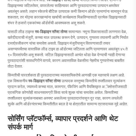
डिझाइनच्या जटिलतेवर, वापरलेल्या साहित्यावर आणि पुरवठादाराच्या उत्पादन क्षमतेवर
अवलंबून असते. लहान स्केलचे बौटिक उत्पादक कमी किमान ऑर्डर प्रमाणांना सामावून घेऊ
शकतात, तर मोठ्या कारखान्यांना खर्चाची कार्यक्षमता मिळविण्यासाठी प्रत्येक डिझाइनसाठी
शंभर ते हजारो एककांच्या ऑर्डर्सची आवश्यकता असू शकते.
यासाठी लीड टाइम्स
स्व-डिझाइन सॉफ्ट तोय्स
सामान्यतः नमुना विकासासाठी लागणारा वेळ,
खरेदीदाराची मंजुरी, कच्चा माल उपलब्ध करून देणे, उत्पादन, गुणवत्ता तपासणी आणि निर्यात
दस्तऐवजीकरण यांचा समावेश असतो. डिझाइन मंजुरीपासून वितरणासाठी तयार
असण्यापर्यंतचा वास्तविक लीड टाइम हा ऑर्डरच्या जटिलता आणि प्रमाणावर अवलंबून ४५ ते
९० दिवसांपर्यंत असू शकतो. जटिल डिझाइन्ससाठी अत्यंत थोडा वेळ देण्याची ग्वाही देणाऱ्या
पुरवठादारांशी सावधगिरीने वागावे, कारण अवास्तविक वेळसीमा नेहमीच गुणवत्तेच्या बाबतीत
तोटा देतात.
किंमतीची पारदर्शकता ही पुरवठादाराच्या व्यावसायिकतेचे आणखी एक महत्त्वाचे लक्षण आहे.
एक विश्वसनीय
स्व-डिझाइन सॉफ्ट तोय्स
उत्पादक वस्तूच्या किमतीचे तपशीलवार मूल्यांकन
प्रदान करेल, ज्यामध्ये कच्चा माल, कामगार, पॅकेजिंग आणि वैयक्तिकृत अॅक्सेसरीजसाठी
प्रासंगिक कोणतेही साधनसामग्री किंवा साचे शुल्क यांचा समावेश असेल. किमतीच्या
तपशीलवार मूल्यांकनाबाबत अस्पष्ट असलेल्या पुरवठादारांपासून दूर राहा, कारण लपलेली
शुल्के आणि ऑर्डरनंतरच्या किमतीतील बदल हे या क्षेत्रातील सामान्य त्रासदायक मुद्दे आहेत.
सोर्सिंग प्लॅटफॉर्म्स, व्यापार प्रदर्शने आणि थेट
संपर्क मार्ग