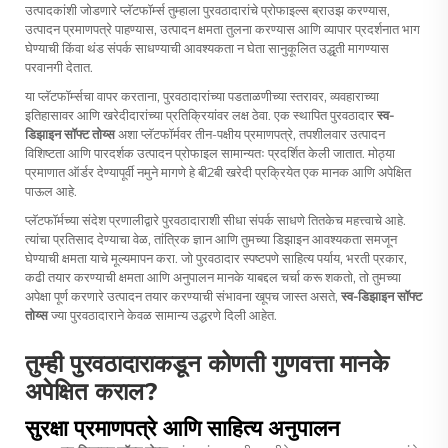
उत्पादकांशी जोडणारे प्लॅटफॉर्म्स तुम्हाला पुरवठादारांचे प्रोफाइल्स ब्राउझ करण्यास,
उत्पादन प्रमाणपत्रे पाहण्यास, उत्पादन क्षमता तुलना करण्यास आणि व्यापार प्रदर्शनात भाग
घेण्याची किंवा थंड संपर्क साधण्याची आवश्यकता न घेता सानुकूलित उद्धृती मागण्यास
परवानगी देतात.
या प्लॅटफॉर्म्सचा वापर करताना, पुरवठादारांच्या पडताळणीच्या स्तरावर, व्यवहाराच्या
इतिहासावर आणि खरेदीदारांच्या प्रतिक्रियांवर लक्ष ठेवा. एक स्थापित पुरवठादार
स्व-
डिझाइन सॉफ्ट तोय्स
अशा प्लॅटफॉर्मवर तीन-पक्षीय प्रमाणपत्रे, तपशीलवार उत्पादन
विशिष्टता आणि पारदर्शक उत्पादन प्रोफाइल सामान्यतः प्रदर्शित केली जातात. मोठ्या
प्रमाणात ऑर्डर देण्यापूर्वी नमुने मागणे हे बी2बी खरेदी प्रक्रियेत एक मानक आणि अपेक्षित
पाऊल आहे.
प्लॅटफॉर्मच्या संदेश प्रणालीद्वारे पुरवठादाराशी सीधा संपर्क साधणे तितकेच महत्त्वाचे आहे.
त्यांचा प्रतिसाद देण्याचा वेळ, तांत्रिक ज्ञान आणि तुमच्या डिझाइन आवश्यकता समजून
घेण्याची क्षमता याचे मूल्यमापन करा. जो पुरवठादार स्पष्टपणे साहित्य पर्याय, भरती प्रकार,
कढी तयार करण्याची क्षमता आणि अनुपालन मानके याबद्दल चर्चा करू शकतो, तो तुमच्या
अपेक्षा पूर्ण करणारे उत्पादन तयार करण्याची संभावना खूपच जास्त असते,
स्व-डिझाइन सॉफ्ट
तोय्स
ज्या पुरवठादाराने केवळ सामान्य उद्धरणे दिली आहेत.
तुम्ही पुरवठादाराकडून कोणती गुणवत्ता मानके
अपेक्षित कराल?
सुरक्षा प्रमाणपत्रे आणि साहित्य अनुपालन