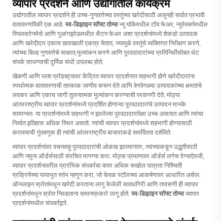
व्यापार प्रदर्शने आणि उद्योगातील कार्यक्रम
उद्योगातील व्यापार प्रदर्शने ही उच्च-गुणवत्तेच्या वस्तूंच्या खरेदीसाठी अजूनही सर्वात प्रभावी
वातावरणांपैकी एक आहे.
स्व-डिझाइन सॉफ्ट तोय्स
न्यू यॉर्कमधील टॉय फेअर, न्युरेमबर्गमधील
स्पिलवारेनमेसे आणि गुआंगझोऊमधील कॅंटन फेअर अशा प्रदर्शनांमध्ये शेकडो उत्पादक
आणि खरेदीदार एकाच छताखाली एकत्र येतात, ज्यामुळे वस्तूंचे व्यक्तिगत निरीक्षण करणे,
त्यांच्या बिल्ड गुणवत्तेचे साक्षात् मूल्यांकन करणे आणि पुरवठादारांच्या प्रतिनिधींसोबत थेट
संपर्क साधण्याची दुर्मिळ संधी उपलब्ध होते.
खेळणी आणि प्लश प्रॉडक्ट्सवर केंद्रित व्यापार प्रदर्शनात सहभागी होणे खरेदीदारांना
स्पर्धात्मक वातावरणाची तात्काळ जाणीव करून देते आणि वेगवेगळ्या उत्पादकांच्या क्षमतांचे
लवकर आणि एकाच जागी तुलनात्मक मूल्यांकन करण्याची परवानगी देते. मोठ्या
आंतरराष्ट्रीय व्यापार प्रदर्शनांमध्ये प्रदर्शित होणाऱ्या पुरवठादारांचे उत्पादन मानके
सामान्यतः या प्रदर्शनांमध्ये सहभागी न झालेल्या पुरवठादारांपेक्षा उच्च असतात आणि त्यांचा
निर्यात इतिहास अधिक स्थिर असतो. त्यांची व्यापार प्रदर्शनांमध्ये सहभागी होण्यासाठी
करावयाची गुंतवणूक ही त्यांची आंतरराष्ट्रीय बाजाराकडे समर्पितता दर्शविते.
व्यापार प्रदर्शनांवर वचनवाहू पुरवठादारांची ओळख झाल्यानंतर, त्यांच्याकडून उद्धृतीसाठी
आणि नमुना ऑर्डर्ससाठी संरचित मागण्या करा. मोठ्या प्रमाणावर ऑर्डर्स लगेच देण्याऐवजी,
व्यापार प्रदर्शनावरील प्रारंभिक संपर्काचा वापर अधिक सखोल पात्रता निश्चिती
प्रक्रियेच्या पायाभूत स्तंभ म्हणून करा, जो केवळ स्टॉलच्या आकर्षणावर आधारित असेल.
ऑनलाइन स्रोतांमधून खरेदी करताना लागू केलेली सावधगिरी आणि तपासणी ही व्यापार
प्रदर्शनांमधून स्रोत निवडताना समानप्रकारे लागू होते.
स्व-डिझाइन सॉफ्ट तोय्स
व्यापार
प्रदर्शनांमधील संपर्कांद्वारे.