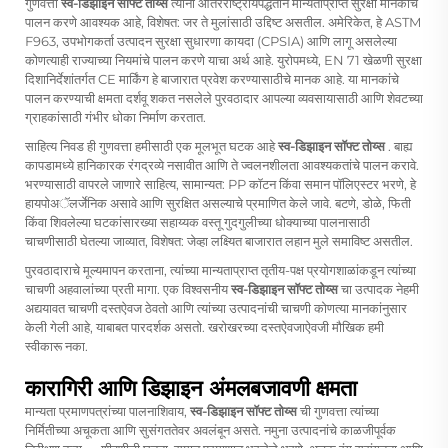
गुणवत्ता
स्व-डिझाइन सॉफ्ट तोय्स
त्यांना आंतरराष्ट्रीयपद्धतीने मान्यताप्राप्त सुरक्षा मानकांचे
पालन करणे आवश्यक आहे, विशेषत: जर ते मुलांसाठी उद्दिष्ट असतील. अमेरिकेत, हे ASTM
F963, उपभोगकर्ता उत्पादन सुरक्षा सुधारणा कायदा (CPSIA) आणि लागू असलेल्या
कोणत्याही राज्याच्या नियमांचे पालन करणे याचा अर्थ आहे. युरोपमध्ये, EN 71 खेळणी सुरक्षा
दिशानिर्देशांतर्गत CE मार्किंग हे बाजारात प्रवेश करण्यासाठीचे मानक आहे. या मानकांचे
पालन करण्याची क्षमता दर्शवू शकत नसलेले पुरवठादार आपल्या व्यवसायासाठी आणि शेवटच्या
ग्राहकांसाठी गंभीर धोका निर्माण करतात.
साहित्य निवड ही गुणवत्ता हमीसाठी एक मूलभूत घटक आहे
स्व-डिझाइन सॉफ्ट तोय्स
. बाह्य
कापडामध्ये हानिकारक रंगद्रव्ये नसावीत आणि ते ज्वलनशीलता आवश्यकतांचे पालन करावे.
भरण्यासाठी वापरले जाणारे साहित्य, सामान्यत: PP कॉटन किंवा समान पॉलिएस्टर भरणे, हे
हायपोअॅलर्जेनिक असावे आणि सुरक्षित असल्याचे प्रमाणित केले जावे. बटणे, डोळे, फिती
किंवा शिवलेल्या घटकांसारख्या सहाय्यक वस्तू गुदगुलीच्या धोक्याच्या पालनासाठी
चाचणीसाठी घेतल्या जाव्यात, विशेषत: जेव्हा लक्ष्यित बाजारात लहान मुले समाविष्ट असतील.
पुरवठादाराचे मूल्यमापन करताना, त्यांच्या मान्यताप्राप्त तृतीय-पक्ष प्रयोगशाळांकडून त्यांच्या
चाचणी अहवालांच्या प्रती मागा. एक विश्वसनीय
स्व-डिझाइन सॉफ्ट तोय्स
चा उत्पादक नेहमी
अद्ययावत चाचणी दस्तऐवज ठेवतो आणि त्यांच्या उत्पादनांची चाचणी कोणत्या मानकांनुसार
केली गेली आहे, याबाबत पारदर्शक असतो. खरोखरच्या दस्तऐवजाऐवजी मौखिक हमी
स्वीकारू नका.
कारागिरी आणि डिझाइन अंमलबजावणी क्षमता
मान्यता प्रमाणपत्रांच्या पालनाशिवाय,
स्व-डिझाइन सॉफ्ट तोय्स
ची गुणवत्ता त्यांच्या
निर्मितीच्या अचूकता आणि सुसंगततेवर अवलंबून असते. नमुना उत्पादनांचे काळजीपूर्वक