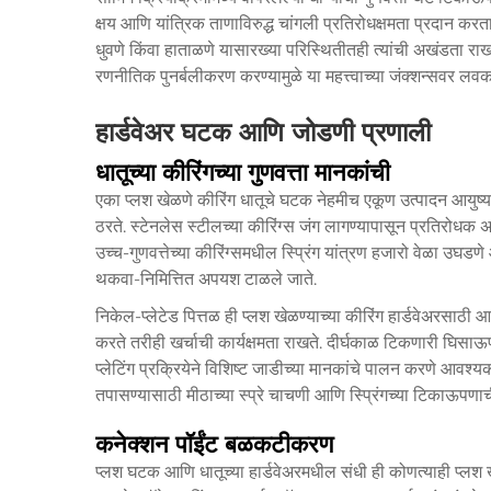
क्षय आणि यांत्रिक ताणाविरुद्ध चांगली प्रतिरोधक्षमता प्रदान करतात. 
धुवणे किंवा हाताळणे यासारख्या परिस्थितीतही त्यांची अखंडता राखतात
रणनीतिक पुनर्बलीकरण करण्यामुळे या महत्त्वाच्या जंक्शन्सवर ल
हार्डवेअर घटक आणि जोडणी प्रणाली
धातूच्या कीरिंगच्या गुणवत्ता मानकांची
एका
प्लश खेळणे कीरिंग
धातूचे घटक नेहमीच एकूण उत्पादन आयुष्य 
ठरते. स्टेनलेस स्टीलच्या कीरिंग्स जंग लागण्यापासून प्रतिरोध
उच्च-गुणवत्तेच्या कीरिंग्समधील स्प्रिंग यांत्रण हजारो वेळा उघडणे 
थकवा-निमित्तित अपयश टाळले जाते.
निकेल-प्लेटेड पित्तळ ही प्लश खेळण्याच्या कीरिंग हार्डवेअरसाठी आ
करते तरीही खर्चाची कार्यक्षमता राखते. दीर्घकाळ टिकणारी घिस
प्लेटिंग प्रक्रियेने विशिष्ट जाडीच्या मानकांचे पालन करणे आवश्यक
तपासण्यासाठी मीठाच्या स्प्रे चाचणी आणि स्प्रिंगच्या टिकाऊपणाच
कनेक्शन पॉईंट बळकटीकरण
प्लश घटक आणि धातूच्या हार्डवेअरमधील संधी ही कोणत्याही प्लश ख