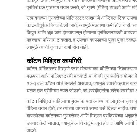
टिकवून ठेवते, ज्यामुळे ते वारंवार वापरल्या जाणाऱ्या अॅक्सेसरीज
प्रतिरोधक पृष्ठभाग तयार करते, जो गुंतणे (मॅटिंग) टाळतो आणि महिन्
उत्पादनाच्या गुणवत्तेच्या पॉलिएस्टर प्लशमध्ये ऑप्टिमल टिकाऊ
काळजीपूर्वक निवड केली जाते, ज्यामुळे मऊपणा कमी होत नाही. सर्व
विद्युत आणि धूळ जमा होण्यापासून होणाऱ्या प्रतिकारशक्ती वाढव
महत्त्वाचा परिणाम टाकतात. हे उपचार कापडाच्या पुन्हा पुन्हा स्वच्
त्यामुळे त्याची गुणवत्ता कमी होत नाही.
कॉटन मिश्रित कामगिरी
कॉटन-पॉलिएस्टर मिश्रणे प्लश खेळण्याच्या कीरिंगच्या टिकाऊपणास
मऊपणा आणि पॉलिएस्टरची बळकटी या दोन्ही गुणधर्मांचे संयोजन 
२०-३०% कॉटन यांचे बनलेले असतात, ज्यामुळे श्वासोच्छ्वास कर
घटक एक प्रीमियम स्पर्श जोडतो, जो खरेदीदारांना खरेच स्पर्शाचा
कॉटन मिश्रित साहित्याचा मुख्य फायदा त्यांच्या कालानुरूप सुंदर प्र
पॅटिना तयार होते, तर त्यांच्या वापराचे स्पष्ट ठसे दिसत नाहीत. त
वापरलेल्या कॉटनच्या गुणवत्तेवर आणि मिश्रण प्रक्रियेच्या अचूकत
उपचार केले जातात, ज्यामुळे त्यांचे तंतू मजबूत होतात आणि त्यांची
वाढते.