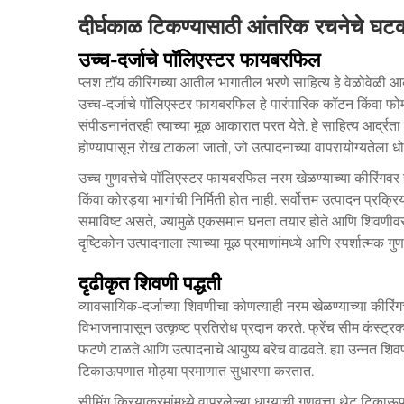
दीर्घकाळ टिकण्यासाठी आंतरिक रचनेचे घट
उच्च-दर्जाचे पॉलिएस्टर फायबरफिल
प्लश टॉय कीरिंगच्या आतील भागातील भरणे साहित्य हे वेळोवेळी 
उच्च-दर्जाचे पॉलिएस्टर फायबरफिल हे पारंपारिक कॉटन किंवा फोम पर
संपीडनानंतरही त्याच्या मूळ आकारात परत येते. हे साहित्य आर्द्रत
होण्यापासून रोख टाकला जातो, जो उत्पादनाच्या वापरायोग्यतेला ध
उच्च गुणवत्तेचे पॉलिएस्टर फायबरफिल नरम खेळण्याच्या कीरिंगवर सं
किंवा कोरड्या भागांची निर्मिती होत नाही. सर्वोत्तम उत्पादन प
समाविष्ट असते, ज्यामुळे एकसमान घनता तयार होते आणि शिवणीवर 
दृष्टिकोन उत्पादनाला त्याच्या मूळ प्रमाणांमध्ये आणि स्पर्शात्मक गुणधर
दृढीकृत शिवणी पद्धती
व्यावसायिक-दर्जाच्या शिवणीचा कोणत्याही नरम खेळण्याच्या कीरिं
विभाजनापासून उत्कृष्ट प्रतिरोध प्रदान करते. फ्रेंच सीम कंस्ट्रक
फटणे टाळते आणि उत्पादनाचे आयुष्य बरेच वाढवते. ह्या उन्नत शिवण
टिकाऊपणात मोठ्या प्रमाणात सुधारणा करतात.
सीमिंग क्रियाक्रमांमध्ये वापरलेल्या धाग्याची गुणवत्ता थेट टिकाऊ