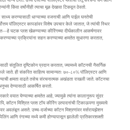
साठी योग्य ठरते. उच्च दर्जाच्या पॉलिएस्टर प्लशची तंतू संरचना घन आणि
यांनी किंवा वर्षांनीही त्याचा मूळ देखावा टिकवून ठेवतो.
पणा साध्य करण्यासाठी धाग्याच्या वजनाची आणि पाईल घनतेची
ोत्तम पॉलिएस्टर कापडांवर विशेष उपचार केले जातात, जे त्यांची स्थिर
तात—हे घटक प्लश खेळण्याच्या कीरिंगच्या दीर्घकालीन आकर्षणावर
छ करण्याच्या प्रक्रियांना सहन करण्याच्या क्षमतेत सुधारणा करतात,
ाठी संतुलित दृष्टिकोन प्रदान करतात, ज्यामध्ये कॉटनची नैसर्गिक
केले जाते. ही संकरित साहित्य सामान्यतः ७०-८०% पॉलिएस्टर आणि
ण्याची क्षमता वाढते तसेच संरचनात्मक अखंडता राखली जाते. कॉटनचा
 अनुभव देण्यासाठी आकर्षित करतो.
कारे वयात येण्याच्या क्षमतेत आहे, ज्यामुळे त्यांना कालानुरूप सुंदर
थापि, कॉटन मिश्रित प्लश टॉय कीरिंग उत्पादनांची टिकाऊपणा मुख्यत्वे
ेवर अवलंबून असते. उच्च-दर्जाच्या कॉटन मिश्रणांवर मर्सरायझेशन
 पिलिंग आणि रंगाच्या मध्ये कमी होण्यापासून झालेली प्रतिकारशक्ती