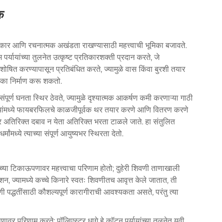
क
आकार आणि रचनात्मक अखंडता राखण्यासाठी महत्त्वाची भूमिका बजावते.
्यायांच्या तुलनेत उत्कृष्ट प्रतिकारशक्ती प्रदान करते, जे
ा शोषित करण्यापासून प्रतिबंधित करते, ज्यामुळे वास किंवा बुरशी तयार
ोका निर्माण करू शकतो.
पूर्ण घनता स्थिर ठेवते, ज्यामुळे दृश्यात्मक आकर्षण कमी करणाऱ्या गाठी
्रक्रियांमध्ये फायबरफिलचे काळजीपूर्वक थर तयार करणे आणि वितरण करणे
अतिरिक्त दबाव न येता अतिरिक्त भरता टाळले जाते. हा संतुलित
्मांमध्ये त्याच्या संपूर्ण आयुष्यभर स्थिरता देतो.
गच्या टिकाऊपणावर महत्त्वाचा परिणाम होतो; दुहेरी शिवणी ताणाखाली
्शन, ज्यामध्ये कच्चे किनारे स्वतः शिवणीतच आवृत्त केले जातात, ती
ी पद्धतींसाठी कौशल्यपूर्ण कारागीराची आवश्यकता असते, परंतु त्या
पणावर परिणाम करते; पॉलिएस्टर धागे हे कॉटन पर्यायांच्या तुलनेत यूवी