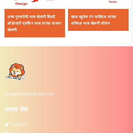
उच्च गुणवत्तेची प्लश खेळणी बिल्ली
खास बहुतेक रंग प्लशिएस स्टफ्ड
ऑर्डरवारी प्रूफिंग प्लश स्टफ्ड जानवर
अनिमल प्लश खेळणी कीचन
खेळणी
एक अनूठ्या प्लश जगाची स्थापना करा
आमचा सेवा
Twitter