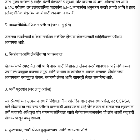
जाते. मुख्य परीक्षण हे आहेत: बॅटरी कॅम्पार्टमेंट सुरक्षा, छोट कर्याचा परीक्षण, ओवरहीटिंग आणि
EMC परीक्षण, तर इलेक्ट्रॉनिक घटकांना EMC मानकांना अनुसरण करावे लागते आणि ते इतर
इलेक्ट्रॉनिक यंत्रांच्या कार्यासाठी अडचण न करावी.
5. मायक्रोबियोलॉजिकल परीक्षण (जर लागू होते)
जलाच्या स्पर्शासाठी व किंवा नमीपेक्षा उत्तेजित होणार्‍या खेळण्यांसाठी माहितीकरण परीक्षण
आवश्यक आहे.
६. चिन्हांकन आणि लेबलिंगच्या आवश्यकता
खेळण्यांमध्ये स्पष्ट चेतावणी आणि वापरासाठी दिशाबद्दल लेबल करणे आवश्यक आहे जेणेकरून
उपभोक्ते उपयुक्त वयाच्या समूहां आणि संभाव्य जोखीमीबद्दल अवगत असतात. लेबलिंगच्या
आवश्यकता वयानुकूल लेबल, चेतावणी लेबल आणि सामग्री लेबल समाविष्ट आहे.
७. ध्वनी प्रदर्शन (जर लागू असेल)
जर खेळणी स्वर उत्पन्न करणारी विशेषता किंवा आंतरिक शब्द उपकरण असेल, तर CCPSA
याने खेळण्याचा स्वर स्तर परीक्षण करण्याची आवश्यकता आहे जेणेकरून ती बालकांच्या श्रवणाला
क्षती न करते. अधिकृत शोर तापमान सांगितला जातो जेणेकरून बालकांना ची लांब अवधी तक्रारी
खेळण्यांपासून बचवू शकता.
८. फुटण्याचा, साशी घेऊन फुफुकण्याचा आणि खाण्याचा जोखीम