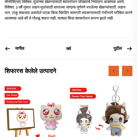
सीसीपीएसए विशेषतः मुलांच्या खेळण्यांसाठी श्वासरोधन जोखमाचे नियंत्रण आवश्यक अस्ते,
विशेषत: ३ वर्षे नुसार लहान मुलांसाठी वापरल्या जाणार्‍या पूर्णपणे भरलेल्या खेळण्यांसाठी. लहान
भाग, टाकू शकतात असलेले घटक किंवा पैकेडिंग सामग्री तपासण्यासाठी गंभीरपणे परीक्षित करणे
आवश्यक आहे की ते गोंधळू शकत नाही, साश्वत किंवा श्वासरोधन कारण झाले नाही.
मागील
पुढील
सर्व
शिफारस केलेले उत्पादने