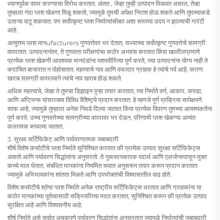
ध्यानपूर्वक वापर करण्याचा विरोध करतात. अंततः, जेव्हा तुम्ही उत्पादन मिळवत असाल, तेव्हा
तुम्हाला गंदा प्लश खेळणा मिळू शकतो, ज्यामुळे तुमची अपेक्षा निराश होऊ शकते आणि तुमच्याकडे
उताऱ्या वाटू शकतात. पण सर्वोत्कृष्ट प्लश निर्मात्यांसोबत अशा समस्या उदय न झाल्याची गारंटी
आहे.
अत्युत्तम प्लश मानufacturers गुणवत्तेवर भर देतात, सध्याच्या सर्वोत्कृष्ट गुणवत्तेचे सामग्री
वापरतात. उत्पादनानंतर, ते गुणवत्ता परीक्षणांचा कठोर अभ्यास करतात किंवा खालीलप्रमाणे
प्रत्येक प्लश खेळणी आवश्यक मानदंडांना यशस्वीरित्या पूर्ण करते, ज्या उत्पादनांना योग्य नाही ते
कदाचित बाजारात न पोहोचतात. महत्त्वाचे नाव आणि वफादार ग्राहक हे त्यांचे गर्व आहे, कारण
खराब सामग्री वापरल्याने त्यांचे नाव खराब होऊ शकते.
अधिक महत्त्वाचे, जेव्हा ते तुमचा डिझाइन पुन्हा तयार करतात, त्या निर्माते वर्ण, आकार, कपडा,
आणि अप्टियन्स यांसारख्या विविध वैशिष्ट्ये प्रदान करतात. हे म्हणजे पूर्ण प्रक्रिया सापेक्षपणे
साफ आहे, ज्यामुळे तुम्हाला अनेक निवडे दिल्या जातात किंवा प्रत्येक विवरण तुमच्या आवश्यकतेंना
पूर्ण करते. उच्च गुणवत्तेच्या सामग्रीच्या वापरावर भर देऊन, परिणामी प्लश खेळण्या अत्यंत
कलात्मक बनवल्या जातात.
3. सुरक्षा सर्टिफिकेट आणि पर्यावरणात्मक जबाबदारी
शीर्ष विशेष कसोटीचे प्लश निर्माते सुनिश्चित करतात की प्रत्येक उत्पाद सुरक्षा सर्टिफिकेट्स
असतो आणि पर्यावरण सिद्धांतांना अनुसरतो. ते नुकसानकारक पदार्थ आणि एलर्जन्सपासून मुक्त
कच्चे माल घेतात, संबंधित मानकांना नियमित रूपात अनुसरून तयार करून प्रदान करतात
ज्यामुळे अभिभावकांना शांतता मिळते आणि उपभोक्तांची विश्वासातील वाढ होते.
विशेष कसोटीचे श्रेष्ठ प्लश निर्माते अनेक राष्ट्रीय सर्टिफिकेट्स धरतात आणि ग्राहकांना या
कठोर मानकांच्या पूर्तत्वासाठी सक्रियरित्या मदत करतात, सुनिश्चित करून की प्रत्येक उत्पाद
सुरक्षित आहे आणि विश्वसनीय आहे.
शीर्ष निर्माते असे सर्वात अचूकपणे पर्यावरण सिद्धांतांना अनुसरतात ज्यामुळे निर्मात्यांची जबाबदारी