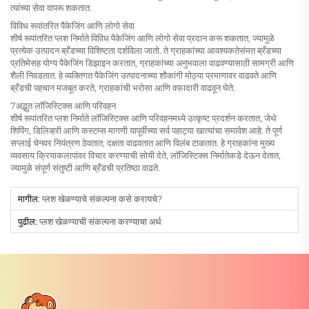
त्यांच्या सेवा वापरू शकतात.
विविध रूपांतरित पैकेजिंग आणि लोगो सेवा
शीर्ष रूपांतरित प्लश निर्माते विविध पैकेजिंग आणि लोगो सेवा प्रदान करू शकतात, ज्यामुळे
प्रत्येक उत्पादन ब्रँडच्या विशिष्टता दर्शविला जातो. ते ग्राहकांच्या आवश्यकतेसंमत ब्रँडच्या
प्रतिमेसह योग्य पैकेजिंग डिझाइन करतात, ग्राहकांच्या अनुभवाला वाढवण्यासाठी सामग्री आणि
शैली निवडतात. हे व्यक्तिगत पैकेजिंग उत्पादनाच्या शौकांगी मोठ्या प्रमाणावर वाढवते आणि
ब्रँडची पहचान मजबूत करते, ग्राहकांची भरोसा आणि वफादारी वाढवून घेते.
7अद्भुत लॉजिस्टिक्स आणि परिवहन
शीर्ष रूपांतरित प्लश निर्माते लॉजिस्टिक्स आणि परिवहनमध्ये उत्कृष्ट प्रदर्शन करतात, जेथे
शिपिंग, डिलिव्हरी आणि कस्टम्स मागणी यापूर्वीच्या सर्व पहाट्या खात्यांचा समावेश आहे. ते पूर्ण
सप्लाई चेनवर नियंत्रण ठेवतात, दक्षता वाढवतात आणि विलंब टाळतात. हे ग्राहकांना मुख्य
व्यवसाय क्रियाकलापांवर विचार करण्याची सोयी देते, लॉजिस्टिक्स निर्मातेकडे देऊन देतात,
ज्यामुळे संपूर्ण संतुष्टी आणि ब्रँडची प्रतिष्ठा वाढते.
मागील:
प्लश खेळण्याचे संकल्पना कसे करायचे?
पुढील:
प्लश खेळण्याची संकल्पना करण्याचा अर्थ