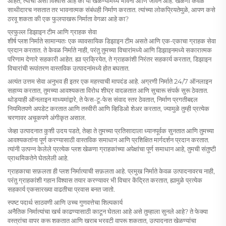
आहेत, त्यांचा असा विश्वास आहे की या खेळण्यांमध्ये भावना आणि जीवन आहे. खेळणी केवळ
साथीदारच नसतात तर भावनात्मक संबंधही निर्माण करतात. त्यांच्या लोकप्रियतेमुळे, आपण कसे
ठरवू शकता की एक फुलपाखरू निर्माता वेगळा आहे का?
प्रफुल्ल डिझाइन टीम आणि ग्राहक सेवा
शीर्ष प्लश निर्माते सामान्यतः एक व्यावसायिक डिझाइन टीम असते आणि एक-एकाचा ग्राहक सेवा
प्रदान करतात. ते केवळ निर्माते नाही, परंतु तुमच्या विचारांमध्ये आणि डिझाइनमध्ये सकारात्मक
परिणाम देणारे सहकारी आहेत. ह्या प्रक्रियेत, ते ग्राहकांशी निरंतर सहकार्य करतात, डिझाइन
विचारांची रूपांतरण वास्तविक उत्पादनांमध्ये होत बघतात.
अत्यंत उत्तम सेवा अनुभव ही इतर एक महत्त्वाची मापदंड आहे. अग्रणी निर्माते 24/7 ऑनलाइन
सहाय्य करतात, तुमच्या आवश्यकता विरोध शीघ्र वादळतात आणि सुचारू संपर्क सुरू ठेवतात.
थोड्याही ऑनलाइन माध्यमांद्वारे, ते फेस-टू-फेस संवाद स्तर ठेवतात, निर्माण प्रगतीबद्दल
नियमितपणे अपडेट करतात आणि तस्वीरी आणि व्हिडिओ शेअर करतात, ज्यामुळे तुम्ही प्रत्येक
चरणावर अचूकपणे अंगीकृत असाल.
जेव्हा उत्पादनात कुशी उदय पडते, तेव्हा ते तुमच्या प्रतिसादाला ध्यानपूर्वक सुनतात आणि तुमच्या
आवश्यकतांना पूर्ण करण्यासाठी वास्तविक समाधान आणि प्रशिक्षित मार्गदर्शन प्रदान करतात.
त्यांनी उत्पन्न केलेले प्रत्येक प्लश खेळणा ग्राहकांच्या अपेक्षांचा पूर्ण समाधान आहे, तुमची संतुष्टी
प्राथमिकतेने घेतलेली आहे.
ग्राहकाचा सफ़लता ही प्लश निर्मात्याची सफ़लता आहे. प्रमुख निर्माते केवळ उत्पादनावरच नाही,
परंतु ग्राहकांशी गहान विश्वास तयार करण्यावर भी विचार केंद्रित करतात, ह्यामुळे प्रत्येक
सहकार्य एकसारख्या वाढतीचा प्रवास बनत जातो.
स्पष्ट पदार्थ साठवणी आणि उच्च गुणवत्तेचा शिल्पकार्य
अनैतिक निर्मात्यांचा खर्च काढण्यासाठी काटून घेतला आहे असे तुम्हाला सुनले आहे? ते फेक्या
वस्त्रांचा वापर करू शकतात आणि खराब भरवटी वापरू शकतात, उत्पादनात खेळण्यांचा