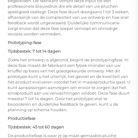
begeleiden. De fabrikant verfijnt deze input tot een
professionele blauwdruk die elk detail van uw pluchen
speelgoed vastlegt. Deze fase duurt doorgaans 1 tot 3 weken,
afhankelijk van de complexiteit van uw ontwerp en hoe snel
feedback wordt uitgewisseld. Duidelijke communicatie
zorgt ervoor dat deze fase soepel verloopt en onnodige
revisies worden vermeden.
Prototyping-fase
Tijdsbestek: 7 tot 14 dagen
Zodra het ontwerp is afgerond, begint de prototypingfase. In
deze fase maakt de fabrikant een fysiek monster van uw
knuffel op basis van het goedgekeurde ontwerp. Met dit
prototype kunt u het uiterlijk, het gevoel en de kwaliteit van
het product evalueren voordat het in massaproductie gaat. U
kunt aanpassingen aanvragen om ervoor te zorgen dat het
eindproduct aan uw verwachtingen voldoet. Deze fase duurt
meestal 7 tot 14 dagen. Door het prototype snel te
beoordelen en duidelijke feedback te geven, kunt u de
planning op schema houden.
Productiefase
Tijdsbestek: 45 tot 60 dagen
De productiefase is waar je op maat gemaakte pluche