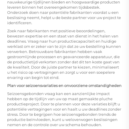
nauwkeurige tijdlijnen bieden en hoogwaardige producten
leveren binnen het overeengekomen tijdsbestek.
Onderzoek doen naar potentiële fabrikanten voordat u een
beslissing neemt, helpt u de beste partner voor uw project te
identificeren.
Zoek naar fabrikanten met positieve beoordelingen,
bewezen expertise en een staat van dienst in het halen van
deadlines. Vraag naar hun productiecapaciteit en huidige
werklast om er zeker van te zijn dat ze uw bestelling kunnen
verwerken. Betrouwbare fabrikanten hebben vaak
gestroomlijnde processen en geavanceerde apparatuur, die
de productietijd verkorten zonder dat dit ten koste gaat van
de kwaliteit. Door de juiste partner te kiezen, minimaliseert
u het risico op vertragingen en zorgt u voor een soepelere
ervaring van begin tot eind.
Plan voor seizoensvariaties en onvoorziene omstandigheden
Seizoensgebonden vraag kan een aanzienlijke impact
hebben op de tijdlijn van uw op maat gemaakte pluche
productieproject. Door te plannen voor deze variaties blijft u
potentiële vertragingen voor en haalt u uw deadlines zonder
stress. Door te begrijpen hoe seizoensgebonden trends de
productie beïnvloeden, kunt u weloverwogen beslissingen
nemen en de controle over uw schema behouden.