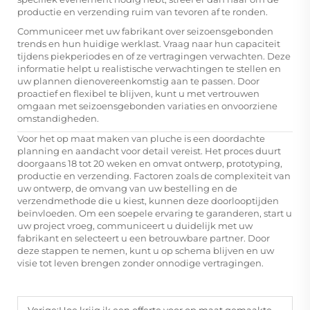
productie en verzending ruim van tevoren af te ronden.
Communiceer met uw fabrikant over seizoensgebonden
trends en hun huidige werklast. Vraag naar hun capaciteit
tijdens piekperiodes en of ze vertragingen verwachten. Deze
informatie helpt u realistische verwachtingen te stellen en
uw plannen dienovereenkomstig aan te passen. Door
proactief en flexibel te blijven, kunt u met vertrouwen
omgaan met seizoensgebonden variaties en onvoorziene
omstandigheden.
Voor het op maat maken van pluche is een doordachte
planning en aandacht voor detail vereist. Het proces duurt
doorgaans 18 tot 20 weken en omvat ontwerp, prototyping,
productie en verzending. Factoren zoals de complexiteit van
uw ontwerp, de omvang van uw bestelling en de
verzendmethode die u kiest, kunnen deze doorlooptijden
beïnvloeden. Om een soepele ervaring te garanderen, start u
uw project vroeg, communiceert u duidelijk met uw
fabrikant en selecteert u een betrouwbare partner. Door
deze stappen te nemen, kunt u op schema blijven en uw
visie tot leven brengen zonder onnodige vertragingen.
Vorige:
Hoe krijg ik een offerte voor op maat gemaakte pluchen speelgoed?