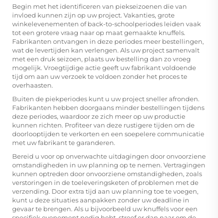
Begin met het identificeren van piekseizoenen die van
invloed kunnen zijn op uw project. Vakanties, grote
winkelevenementen of back-to-schoolperiodes leiden vaak
tot een grotere vraag naar op maat gemaakte knuffels.
Fabrikanten ontvangen in deze periodes meer bestellingen,
wat de levertijden kan verlengen. Als uw project samenvalt
met een druk seizoen, plaats uw bestelling dan zo vroeg
mogelijk. Vroegtijdige actie geeft uw fabrikant voldoende
tijd om aan uw verzoek te voldoen zonder het proces te
overhaasten.
Buiten de piekperiodes kunt u uw project sneller afronden.
Fabrikanten hebben doorgaans minder bestellingen tijdens
deze periodes, waardoor ze zich meer op uw productie
kunnen richten. Profiteer van deze rustigere tijden om de
doorlooptijden te verkorten en een soepelere communicatie
met uw fabrikant te garanderen.
Bereid u voor op onverwachte uitdagingen door onvoorziene
omstandigheden in uw planning op te nemen. Vertragingen
kunnen optreden door onvoorziene omstandigheden, zoals
verstoringen in de toeleveringsketen of problemen met de
verzending. Door extra tijd aan uw planning toe te voegen,
kunt u deze situaties aanpakken zonder uw deadline in
gevaar te brengen. Als u bijvoorbeeld uw knuffels voor een
specifiek evenement nodig hebt, streef er dan naar om de