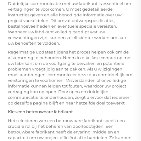
Duidelijke communicatie met uw fabrikant is essentieel om
vertragingen te voorkomen. U moet gedetailleerde
instructies geven en alle benodigde informatie over uw
project vooraf delen. Dit omvat ontwerpspecificaties,
bestelhoeveelheden en eventuele speciale vereisten.
Wanneer uw fabrikant volledig begrijpt wat uw
verwachtingen zijn, kunnen ze efficiënter werken om aan
uw behoeften te voldoen.
Regelmatige updates tijdens het proces helpen ook om de
afstemming te behouden. Neem in elke fase contact op met
uw fabrikant om de voortgang te bewaken en potentiële
problemen vroegtijdig aan te pakken. Als u wijzigingen
moet aanbrengen, communiceer deze dan onmiddellijk om
verstoringen te voorkomen. Misverstanden of onvolledige
informatie kunnen leiden tot fouten, waardoor uw project
vertraging kan oplopen. Door open en duidelijke
communicatie te onderhouden, zorgt u ervoor dat iedereen
op dezelfde pagina blijft en naar hetzelfde doel toewerkt.
Kies een betrouwbare fabrikant
Het selecteren van een betrouwbare fabrikant speelt een
cruciale rol bij het beheren van doorlooptijden. Een
betrouwbare fabrikant heeft de ervaring, middelen en
capaciteit om uw project efficiënt af te handelen. Ze kunnen