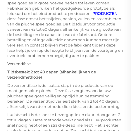
speelgoedjes in grote hoeveelheden tot leven komen.
Fabrikanten gebruiken het goedgekeurde prototype als
leidraad om het eindproduct te produceren.
PRODUCTEN
deze fase omvat het snijden, naaien, vullen en assembleren
van de pluche speelgoedjes. De tijdsduur voor productie
varieert van 45 tot 60 dagen, afhankelijk van de grootte van
de bestelling en de capaciteit van de fabrikant. Grotere
bestellingen of ingewikkelde ontwerpen kunnen meer tijd
vereisen. In contact blijven met de fabrikant tijdens deze
fase helpt je om op de hoogte te blijven van de voortgang en
eventuele problemen vroegtijdig aan te pakken.
Verzendfase
Tijdsbestek: 2 tot 40 dagen (afhankelijk van de
verzendmethode)
De verzendfase is de laatste stap in de productie van op
maat gemaakte pluche. Deze fase zorgt ervoor dat uw
pluchen speelgoed veilig en op tijd hun bestemming
bereiken. De verzendtijd varieert sterk, van 2 tot 40 dagen,
afhankelijk van de methode die u kiest en de bestemming.
Luchtvracht is de snelste bezorgoptie en duurt doorgaans 2
tot 10 dagen. Deze methode werkt goed als u uw producten
snel nodig hebt of een strakke deadline hebt. Het is echter
vaak duurder dan andere opties. Zeevracht is daarentegen