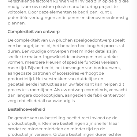
Verschillende factoren kunnen van invloed zijn op de tijd die
nodig is om uw custom plush manufacturing project te
voltooien. Door deze elementen te begrijpen, kunt u
potentiële vertragingen anticiperen en dienovereenkomstig
plannen.
Complexiteit van ontwerp
De complexiteit van uw pluchen speelgoedontwerp speelt
een belangrijke rol bij het bepalen hoe lang het proces zal
duren. Eenvoudige ontwerpen met minder details zijn
sneller te maken. Ingewikkelde ontwerpen met unieke
vormen, meerdere kleuren of speciale functies vereisen
meer tijd. Bijvoorbeeld, het toevoegen van borduurwerk,
aangepaste patronen of accessoires verhoogt de
productietijd. Het verstrekken van duidelijke en
gedetailleerde instructies aan uw fabrikant kan helpen dit
proces te stroomlijnen. Als uw ontwerp complex is, verwacht
dan langere doorlooptijden, aangezien de fabrikant ervoor
zorgt dat elk detail nauwkeurig is.
Bestelhoeveelheid
De grootte van uw bestelling heeft direct invloed op de
productietijdlijn. Kleinere bestellingen zijn sneller klaar
omdat ze minder middelen en minder tijd op de
productielijn vereisen. Grotere bestellingen duren echter