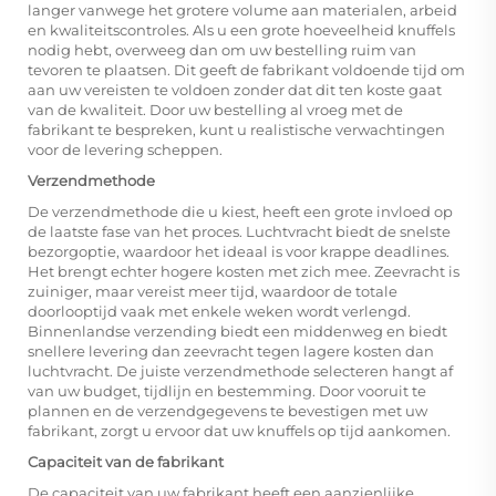
langer vanwege het grotere volume aan materialen, arbeid
en kwaliteitscontroles. Als u een grote hoeveelheid knuffels
nodig hebt, overweeg dan om uw bestelling ruim van
tevoren te plaatsen. Dit geeft de fabrikant voldoende tijd om
aan uw vereisten te voldoen zonder dat dit ten koste gaat
van de kwaliteit. Door uw bestelling al vroeg met de
fabrikant te bespreken, kunt u realistische verwachtingen
voor de levering scheppen.
Verzendmethode
De verzendmethode die u kiest, heeft een grote invloed op
de laatste fase van het proces. Luchtvracht biedt de snelste
bezorgoptie, waardoor het ideaal is voor krappe deadlines.
Het brengt echter hogere kosten met zich mee. Zeevracht is
zuiniger, maar vereist meer tijd, waardoor de totale
doorlooptijd vaak met enkele weken wordt verlengd.
Binnenlandse verzending biedt een middenweg en biedt
snellere levering dan zeevracht tegen lagere kosten dan
luchtvracht. De juiste verzendmethode selecteren hangt af
van uw budget, tijdlijn en bestemming. Door vooruit te
plannen en de verzendgegevens te bevestigen met uw
fabrikant, zorgt u ervoor dat uw knuffels op tijd aankomen.
Capaciteit van de fabrikant
De capaciteit van uw fabrikant heeft een aanzienlijke