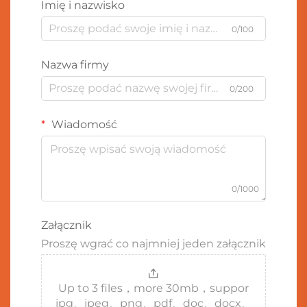
Imię i nazwisko
0/100
Nazwa firmy
0/200
Wiadomość
0/1000
Załącznik
Proszę wgrać co najmniej jeden załącznik
Up to 3 files，more 30mb，suppor
jpg、jpeg、png、pdf、doc、docx、