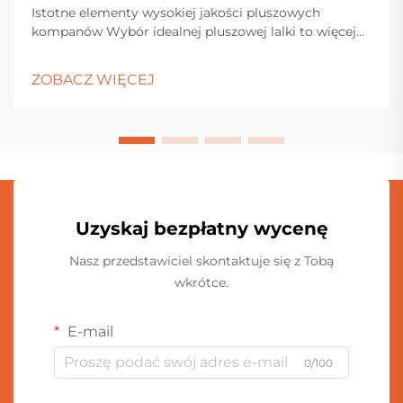
Istotne elementy wysokiej jakości pluszowych
kompanów Wybór idealnej pluszowej lalki to więcej
niż tylko wybranie najmilniejszej buźki z półki. Te
ukochane towarzyszki zajmują szczególne miejsce
ZOBACZ WIĘCEJ
zarówno w pudłach na zabawki dzieci, jak i w
kolekcjerskich gablotach dorosłych...
Uzyskaj bezpłatny wycenę
Nasz przedstawiciel skontaktuje się z Tobą
wkrótce.
E-mail
0/100