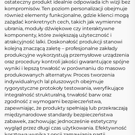
ostateczny produkt idealnie odpowiada ich wizji bez
kompromisów. Ten poziom personalizacji obejmuje
również elementy funkcjonalne, gdzie klienci mogą
zażądać konkretnych cech, takich jak wymienne
ubrania, moduły dźwiękowe czy interaktywne
komponenty, które zwiększają użyteczność i
atrakcyjność lalki. Doskonałość produkcji stanowi
kolejną znaczącą zaletę – profesjonalne zakłady
produkcyjne wykorzystują przemysłowe urządzenia
oraz procedury kontroli jakości gwarantujące spójne
wyniki i lepszą trwałość w porównaniu do masowo
produkowanych alternatyw. Proces tworzenia
indywidualnych lal pluszowych obejmuje
rygorystyczne protokoły testowania, weryfikujące
integralność strukturalną, trwałość barw oraz
zgodność z wymogami bezpieczeństwa,
zapewniając, że produkty spełniają lub przekraczają
międzynarodowe standardy bezpieczeństwa
zabawek, zachowując jednocześnie estetyczny
wygląd przez długi czas użytkowania. Efektywność
kosztowa wynika z opcji zamawiania partii