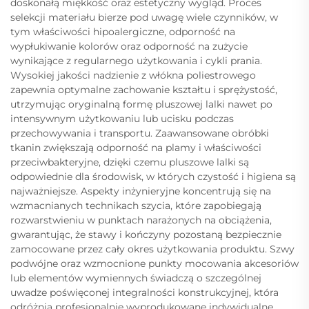
doskonałą miękkość oraz estetyczny wygląd. Proces
selekcji materiału bierze pod uwagę wiele czynników, w
tym właściwości hipoalergiczne, odporność na
wypłukiwanie kolorów oraz odporność na zużycie
wynikające z regularnego użytkowania i cykli prania.
Wysokiej jakości nadzienie z włókna poliestrowego
zapewnia optymalne zachowanie kształtu i sprężystość,
utrzymując oryginalną formę pluszowej lalki nawet po
intensywnym użytkowaniu lub ucisku podczas
przechowywania i transportu. Zaawansowane obróbki
tkanin zwiększają odporność na plamy i właściwości
przeciwbakteryjne, dzięki czemu pluszowe lalki są
odpowiednie dla środowisk, w których czystość i higiena są
najważniejsze. Aspekty inżynieryjne koncentrują się na
wzmacnianych technikach szycia, które zapobiegają
rozwarstwieniu w punktach narażonych na obciążenia,
gwarantując, że stawy i kończyny pozostaną bezpiecznie
zamocowane przez cały okres użytkowania produktu. Szwy
podwójne oraz wzmocnione punkty mocowania akcesoriów
lub elementów wymiennych świadczą o szczególnej
uwadze poświęconej integralności konstrukcyjnej, która
odróżnia profesjonalnie wyprodukowane indywidualne