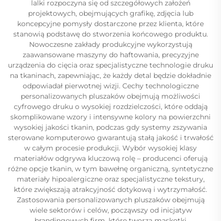
lalki rozpoczyna się od szczegółowych założeń
projektowych, obejmujących grafikę, zdjęcia lub
koncepcyjne pomysły dostarczone przez klienta, które
stanowią podstawę do stworzenia końcowego produktu.
Nowoczesne zakłady produkcyjne wykorzystują
zaawansowane maszyny do haftowania, precyzyjne
urządzenia do cięcia oraz specjalistyczne technologie druku
na tkaninach, zapewniając, że każdy detal będzie dokładnie
odpowiadał pierwotnej wizji. Cechy technologiczne
personalizowanych pluszaków obejmują możliwości
cyfrowego druku o wysokiej rozdzielczości, które oddają
skomplikowane wzory i intensywne kolory na powierzchni
wysokiej jakości tkanin, podczas gdy systemy zszywania
sterowane komputerowo gwarantują stałą jakość i trwałość
w całym procesie produkcji. Wybór wysokiej klasy
materiałów odgrywa kluczową rolę – producenci oferują
różne opcje tkanin, w tym bawełnę organiczną, syntetyczne
materiały hipoalergiczne oraz specjalistyczne tekstury,
które zwiększają atrakcyjność dotykową i wytrzymałość.
Zastosowania personalizowanych pluszaków obejmują
wiele sektorów i celów, począwszy od inicjatyw
brandingowych firm, które tworzą maskotki