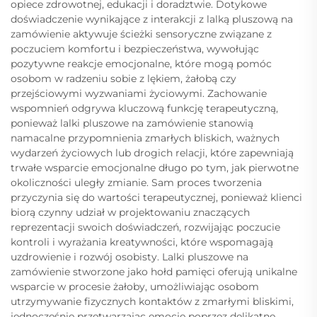
opiece zdrowotnej, edukacji i doradztwie. Dotykowe
doświadczenie wynikające z interakcji z lalką pluszową na
zamówienie aktywuje ścieżki sensoryczne związane z
poczuciem komfortu i bezpieczeństwa, wywołując
pozytywne reakcje emocjonalne, które mogą pomóc
osobom w radzeniu sobie z lękiem, żałobą czy
przejściowymi wyzwaniami życiowymi. Zachowanie
wspomnień odgrywa kluczową funkcję terapeutyczną,
ponieważ lalki pluszowe na zamówienie stanowią
namacalne przypomnienia zmarłych bliskich, ważnych
wydarzeń życiowych lub drogich relacji, które zapewniają
trwałe wsparcie emocjonalne długo po tym, jak pierwotne
okoliczności uległy zmianie. Sam proces tworzenia
przyczynia się do wartości terapeutycznej, ponieważ klienci
biorą czynny udział w projektowaniu znaczących
reprezentacji swoich doświadczeń, rozwijając poczucie
kontroli i wyrażania kreatywności, które wspomagają
uzdrowienie i rozwój osobisty. Lalki pluszowe na
zamówienie stworzone jako hołd pamięci oferują unikalne
wsparcie w procesie żałoby, umożliwiając osobom
utrzymywanie fizycznych kontaktów z zmarłymi bliskimi,
jednocześnie przetwarzając emocje poprzez delikatne,