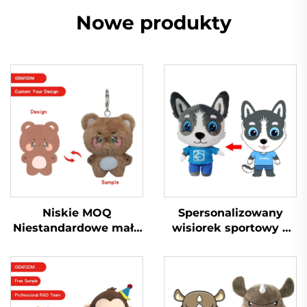
Nowe produkty
Niskie MOQ
Spersonalizowany
Niestandardowe małe
wisiorek sportowy z
breloki do kluczy z
oddechem,
pluszowej lalki Kpop
spersonalizowana
Zabawka
pluszowa lalka
Niestandardowy
szmaciana
brelok do kluczy z