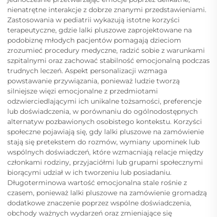
nienatrętne interakcje z dobrze znanymi przedstawieniami.
Zastosowania w pediatrii wykazują istotne korzyści
terapeutyczne, gdzie lalki pluszowe zaprojektowane na
podobiznę młodych pacjentów pomagają dzieciom
zrozumieć procedury medyczne, radzić sobie z warunkami
szpitalnymi oraz zachować stabilność emocjonalną podczas
trudnych leczeń. Aspekt personalizacji wzmaga
powstawanie przywiązania, ponieważ ludzie tworzą
silniejsze więzi emocjonalne z przedmiotami
odzwierciedlającymi ich unikalne tożsamości, preferencje
lub doświadczenia, w porównaniu do ogólnodostępnych
alternatyw pozbawionych osobistego kontekstu. Korzyści
społeczne pojawiają się, gdy lalki pluszowe na zamówienie
stają się pretekstem do rozmów, wymiany upominek lub
wspólnych doświadczeń, które wzmacniają relacje między
członkami rodziny, przyjaciółmi lub grupami społecznymi
biorącymi udział w ich tworzeniu lub posiadaniu.
Długoterminowa wartość emocjonalna stale rośnie z
czasem, ponieważ lalki pluszowe na zamówienie gromadzą
dodatkowe znaczenie poprzez wspólne doświadczenia,
obchody ważnych wydarzeń oraz zmieniające się