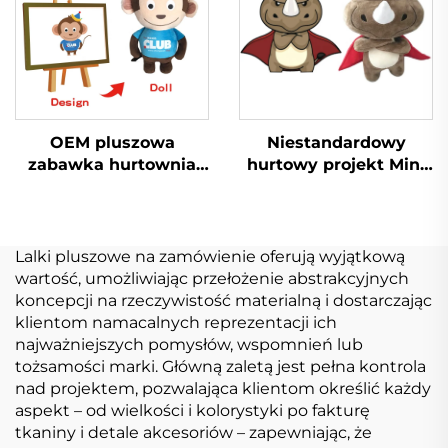
pluszu
OEM pluszowa
Niestandardowy
zabawka hurtownia
hurtowy projekt Mini
Miękki plusz
miękka zabawka
Niestandardowy
pluszowa produkcja
pluszowy brelok
zabawek pluszowe
Zabawka dla zwierząt
zwierzęta pluszowe
Lalki pluszowe na zamówienie oferują wyjątkową
miękka Pluszowe
niestandardowe
wartość, umożliwiając przełożenie abstrakcyjnych
zabawki dla zwierząt
koncepcji na rzeczywistość materialną i dostarczając
klientom namacalnych reprezentacji ich
najważniejszych pomysłów, wspomnień lub
tożsamości marki. Główną zaletą jest pełna kontrola
nad projektem, pozwalająca klientom określić każdy
aspekt – od wielkości i kolorystyki po fakturę
tkaniny i detale akcesoriów – zapewniając, że