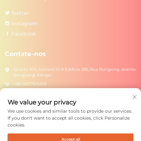
Twitter
Instagram
Facebook
Contate-nos
Quarto 303, número 10 # Edifício 285, Rua Rongxing, distrito
Songjiang, Xangai
+86-18217615209
[email protected]
We value your privacy
We use cookies and similar tools to provide our services.
ENVIAR
If you don't want to accept all cookies, click Personalize
cookies.
Accept all