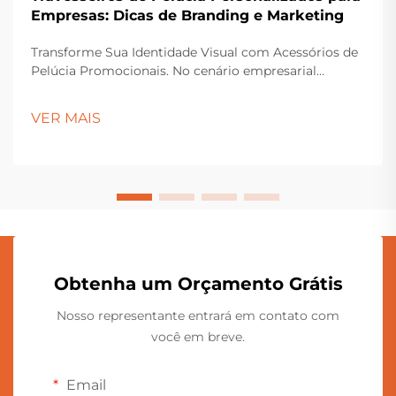
Empresas: Dicas de Branding e Marketing
Transforme Sua Identidade Visual com Acessórios de
Pelúcia Promocionais. No cenário empresarial
competitivo de hoje, destacar-se requer mais do que
apenas materiais de marketing tradicionais. As
VER MAIS
almofadas de pelúcia personalizadas surgiram como
uma poderosa ferramenta de identidade visual que
combi...
Obtenha um Orçamento Grátis
Nosso representante entrará em contato com
você em breve.
Email