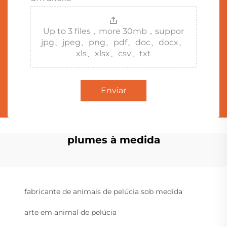
Up to 3 files，more 30mb，suppor
jpg、jpeg、png、pdf、doc、docx、
xls、xlsx、csv、txt
Enviar
plumes à medida
fabricante de animais de pelúcia sob medida
arte em animal de pelúcia