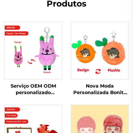
Produtos
Serviço OEM ODM
Nova Moda
personalizado
Personalizada Bonito
pequeno chaveiro de
Personalizado Bolsa
pelúcia brinquedo
De Pelúcia Chaveiro
chaveiro de pelúcia
Bolsa De Moedas De
brinquedo de pelúcia
Pelúcia
para promoção