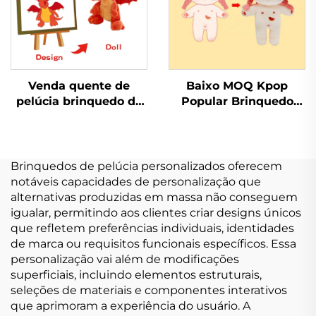
Venda quente de
Baixo MOQ Kpop
pelúcia brinquedo de
Popular Brinquedo
pelúcia boneca
Macio Pelúcia Boneca
peluche fabricante
de Pelúcia
logotipo personalizado
Personalizada
pelúcia macia
Brinquedos de pelúcia personalizados oferecem
brinquedo de pelúcia
notáveis capacidades de personalização que
personalizar
alternativas produzidas em massa não conseguem
igualar, permitindo aos clientes criar designs únicos
que refletem preferências individuais, identidades
de marca ou requisitos funcionais específicos. Essa
personalização vai além de modificações
superficiais, incluindo elementos estruturais,
seleções de materiais e componentes interativos
que aprimoram a experiência do usuário. A