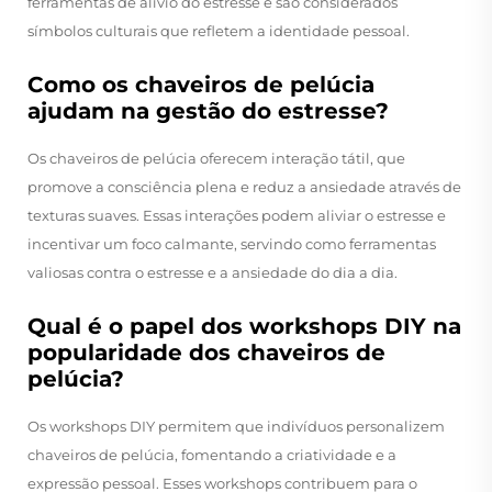
ferramentas de alívio do estresse e são considerados
símbolos culturais que refletem a identidade pessoal.
Como os chaveiros de pelúcia
ajudam na gestão do estresse?
Os chaveiros de pelúcia oferecem interação tátil, que
promove a consciência plena e reduz a ansiedade através de
texturas suaves. Essas interações podem aliviar o estresse e
incentivar um foco calmante, servindo como ferramentas
valiosas contra o estresse e a ansiedade do dia a dia.
Qual é o papel dos workshops DIY na
popularidade dos chaveiros de
pelúcia?
Os workshops DIY permitem que indivíduos personalizem
chaveiros de pelúcia, fomentando a criatividade e a
expressão pessoal. Esses workshops contribuem para o