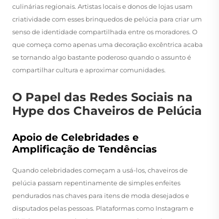
culinárias regionais. Artistas locais e donos de lojas usam
criatividade com esses brinquedos de pelúcia para criar um
senso de identidade compartilhada entre os moradores. O
que começa como apenas uma decoração excêntrica acaba
se tornando algo bastante poderoso quando o assunto é
compartilhar cultura e aproximar comunidades.
O Papel das Redes Sociais na
Hype dos Chaveiros de Pelúcia
Apoio de Celebridades e
Amplificação de Tendências
Quando celebridades começam a usá-los, chaveiros de
pelúcia passam repentinamente de simples enfeites
pendurados nas chaves para itens de moda desejados e
disputados pelas pessoas. Plataformas como Instagram e