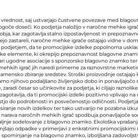
polnitev živali
sjava mala pušč
op prilagojen
igračka
o vrednost, saj ustvarjajo čustvene povezave med blagov
oče doseči. Ko podjetja naložijo v naročne mehke igrač
plush kocka
obja, kar zagotavlja stalno izpostavljenost in prepoznavn
anejo zastareli, naročne mehke igrače ostajajo vidne v do
podjetjem, da te promocijske izdelke popolnoma uskladij
nerske elemente, ki okrepijo prepoznavnost blagovne zna
vari ugodne asociacije s sponzorsko blagovno znamko ter 
 mehkih igrač jih naredi primerne za raznovrstne market
 namensko zbiranje sredstev. Stroški proizvodnje ostajajo
amo njihovo podaljšano življenjsko dobo in ponavljajočo
 zaradi česar so učinkovite za podjetja, ki ciljajo raznol
 zagotavlja, da ti promocijski izdelki pozitivno vplivajo 
tjo do podrobnosti in posvečenostjo odličnosti. Podjetj
nje novih izdelkov ter tako ustvarijo ne pozabna izkušnj
a narava naročnih mehkih igrač spodbuja ponavljajoče so
jnje sodelovanje z blagovno znamko. Ekološka vprašanja 
anjšajo odpadke v primerjavi z enkratnimi promocijskimi
 spominjanje na blagovno znamko, izboljšana zadovoljstvo