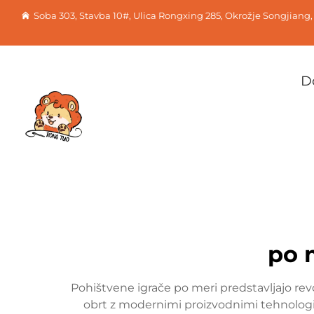
Soba 303, Stavba 10#, Ulica Rongxing 285, Okrožje Songjiang
D
po 
Pohištvene igrače po meri predstavljajo rev
obrt z modernimi proizvodnimi tehnologij