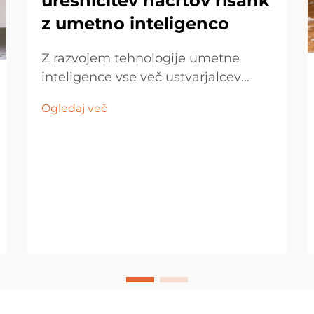
uresničitev načrtov risank
z umetno inteligenco
Z razvojem tehnologije umetne
inteligence vse več ustvarjalcev
uporablja na AI zasnovane dizajne
Ogledaj več
za serijsko proizvodnjo mehkih
igrač. Vendar ko se ti dizajni
pretvorijo v fizične vzorce, pogosto
obstaja razlika med dejanskim
izdelkom in...