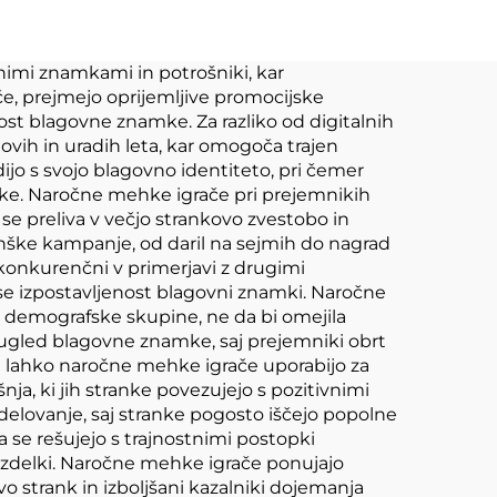
asta
Osebno prilegan
logotip Plušna
nimi znamkami in potrošniki, kar
e, prejmejo oprijemljive promocijske
mehka plušna
ost blagovne znamke. Za razliko od digitalnih
igranka Po meri
movih in uradih leta, kar omogoča trajen
o s svojo blagovno identiteto, pri čemer
mke. Naročne mehke igrače pri prejemnikih
se preliva v večjo strankovo zvestobo in
inške kampanje, od daril na sejmih do nagrad
 konkurenčni v primerjavi z drugimi
 se izpostavljenost blagovni znamki. Naročne
ike demografske skupine, ne da bi omejila
na ugled blagovne znamke, saj prejemniki obrt
a lahko naročne mehke igrače uporabijo za
a, ki jih stranke povezujejo s pozitivnimi
delovanje, saj stranke pogosto iščejo popolne
se rešujejo s trajnostnimi postopki
 izdelki. Naročne mehke igrače ponujajo
 strank in izboljšani kazalniki dojemanja