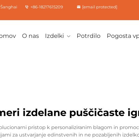
, Šanghai
+86-18217615209
[email protected]
omov
O nas
Izdelki
Potrdilo
Pogosta vp
meri izdelane puščičaste ig
olucionarni pristop k personaliziranim blagom in promoci
ami za ustvarjanje edinstvenih in ne pozabljenih izdel