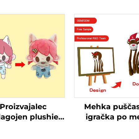
Proizvajalec
Mehka puščas
lagojen plushie
igračka po me
ljučnice Baby
izdelana pušča
mehka lutka
žival opica sm