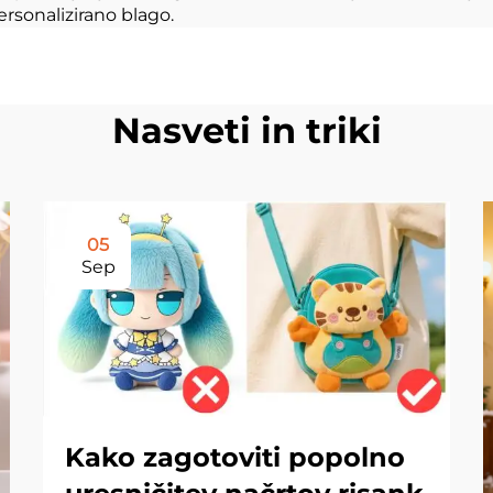
rsonalizirano blago.
Nasveti in triki
05
Sep
Kako zagotoviti popolno