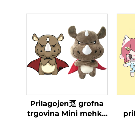
Prilagojen趸 grofna
trgovina Mini mehka
pri
lutka Plushie
k
proizvodnja Igralke