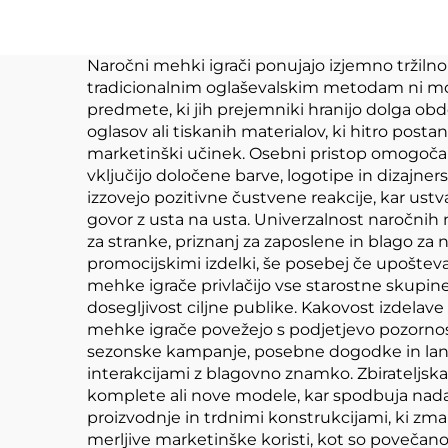
Napolnjeno živali
Na
plush prilagojen
Kp
Naročni mehki igrači ponujajo izjemno tržiln
tradicionalnim oglaševalskim metodam ni mog
predmete, ki jih prejemniki hranijo dolga obd
oglasov ali tiskanih materialov, ki hitro post
marketinški učinek. Osebni pristop omogoča 
vključijo določene barve, logotipe in dizaj
izzovejo pozitivne čustvene reakcije, kar ust
govor z usta na usta. Univerzalnost naročnih
za stranke, priznanj za zaposlene in blago za
promocijskimi izdelki, še posebej če upoštev
mehke igrače privlačijo vse starostne skupine,
dosegljivost ciljne publike. Kakovost izdelave
mehke igrače povežejo s podjetjevo pozornos
sezonske kampanje, posebne dogodke in lansira
interakcijami z blagovno znamko. Zbirateljsk
komplete ali nove modele, kar spodbuja nadal
proizvodnje in trdnimi konstrukcijami, ki zm
merljive marketinške koristi, kot so povečano