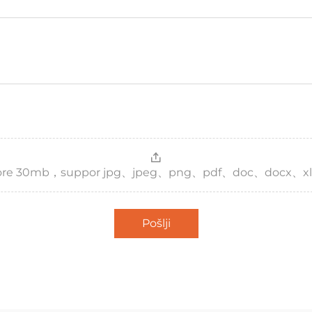
，more 30mb，suppor jpg、jpeg、png、pdf、doc、docx、xl
Pošlji