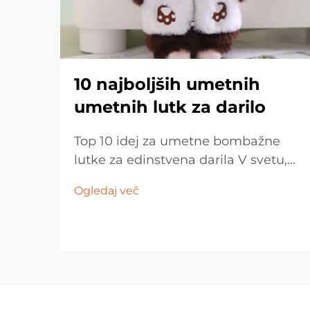
10 najboljših umetnih
umetnih lutk za darilo
Top 10 idej za umetne bombažne
lutke za edinstvena darila V svetu,
kjer prevladujejo množično izdelani
Ogledaj več
izdelki, je lahko težko najti darilo, ki
bi bilo resnično posebno. Tukaj je...