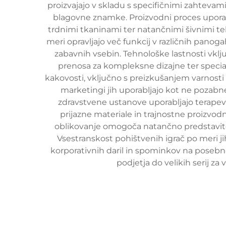
proizvajajo v skladu s specifičnimi zahtevami 
blagovne znamke. Proizvodni proces uporabl
trdnimi tkaninami ter natančnimi šivnimi teh
meri opravljajo več funkcij v različnih pano
zabavnih vsebin. Tehnološke lastnosti vkl
prenosa za kompleksne dizajne ter speciali
kakovosti, vključno s preizkušanjem varnosti
marketingi jih uporabljajo kot ne pozab
zdravstvene ustanove uporabljajo terapevts
prijazne materiale in trajnostne proizvo
oblikovanje omogoča natančno predstavitev
Vsestranskost pohištvenih igrač po meri ji
korporativnih daril in spominkov na posebn
podjetja do velikih serij za 