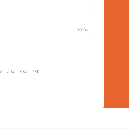
0/1000
s、xlsx、csv、txt