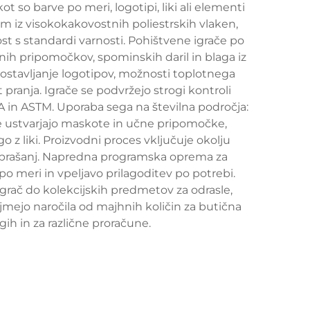
t so barve po meri, logotipi, liki ali elementi
m iz visokokakovostnih poliestrskih vlaken,
st s standardi varnosti. Pohištvene igrače po
nih pripomočkov, spominskih daril in blaga iz
ostavljanje logotipov, možnosti toplotnega
pranja. Igrače se podvržejo strogi kontroli
A in ASTM. Uporaba sega na številna področja:
e ustvarjajo maskote in učne pripomočke,
 z liki. Proizvodni proces vključuje okolju
h vprašanj. Napredna programska oprema za
 meri in vpeljavo prilagoditev po potrebi.
igrač do kolekcijskih predmetov za odrasle,
mejo naročila od majhnih količin za butična
rgih in za različne proračune.