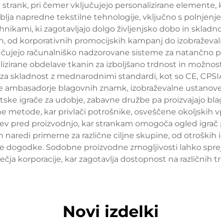
strank, pri čemer vključujejo personalizirane elemente, ko
ja napredne tekstilne tehnologije, vključno s polnjenje
nikami, ki zagotavljajo dolgo življenjsko dobo in skladno
gah, od korporativnih promocijskih kampanj do izobraževal
jučujejo računalniško nadzorovane sisteme za natančno p
zirane obdelave tkanin za izboljšano trdnost in možnost 
 za skladnost z mednarodnimi standardi, kot so CE, CPSI
ne ambasadorje blagovnih znamk, izobraževalne ustanov
ke igrače za udobje, zabavne družbe pa proizvajajo blago
dne metode, kar privlači potrošnike, osveščene okoljski
 pred proizvodnjo, kar strankam omogoča ogled igrač po
h naredi primerne za različne ciljne skupine, od otroških 
e dogodke. Sodobne proizvodne zmogljivosti lahko sprej
večja korporacije, kar zagotavlja dostopnost na različnih t
Novi izdelki