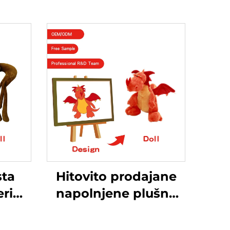
ta
Hitovito prodajane
ri
napolnjene plušne
sta
igračke kukle
ešna
Peluche proizvajalec