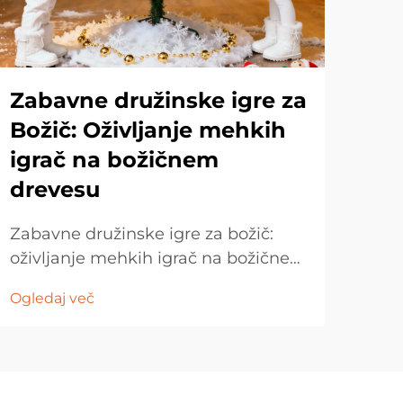
Zabavne družinske igre za
Re
Božič: Oživljanje mehkih
Vo
igrač na božičnem
tr
drevesu
Svet
Zabavne družinske igre za božič:
dese
oživljanje mehkih igrač na božičnem
navd
Ogle
drevesu Kaj se zgodi, ko se mehke
zan
Ogledaj več
igrače srečajo z božičem? Te mehke
nost
okrase lahko ne le ogrejejo vaš
inve
praznični prostor, temveč postanejo
majh
tudi čudovita povezava med vami in
neka