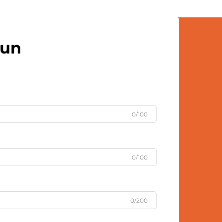
vašimi ...
čun
0/100
0/100
0/200