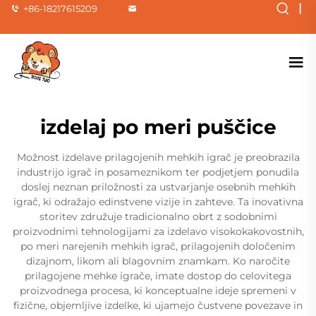
|
+86-18217615209
izdelaj po meri puščice
Možnost izdelave prilagojenih mehkih igrač je preobrazila
industrijo igrač in posameznikom ter podjetjem ponudila
doslej neznan priložnosti za ustvarjanje osebnih mehkih
igrač, ki odražajo edinstvene vizije in zahteve. Ta inovativna
storitev združuje tradicionalno obrt z sodobnimi
proizvodnimi tehnologijami za izdelavo visokokakovostnih,
po meri narejenih mehkih igrač, prilagojenih določenim
dizajnom, likom ali blagovnim znamkam. Ko naročite
prilagojene mehke igrače, imate dostop do celovitega
proizvodnega procesa, ki konceptualne ideje spremeni v
fizične, objemljive izdelke, ki ujamejo čustvene povezave in