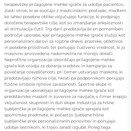
terapevtske prilagojene mehke igrače za udobje pacientov,
zlasti otrok, ki se soočajo z medicinskimi postopki, medtem
ko lahko posebne oblike vključujejo funkcije, ki podpirajo
določene terapevtske cilje, kot so zmanjšanje anksioznosti
ali stimulacija čutil. Trg daril predstavlja še en pomemben
področje uporabe, kjer prilagojene mehke igrače služijo kot
personalizirani darovi za rojstne dneve, praznike, obletnice
in posebne priložnosti ter ponujajo čustveno vrednost, ki jo
masovno proizvedena nadomestila ne morejo doseči.
Neprofitne organizacije izkoriščajo prilagojene mehke
igrače kot orodja za zbiranje sredstev in kampanje za
povečanje ozaveščenosti, pri čemer ustvarjajo maskote, ki
predstavljajo njihove cilje, hkrati pa podpornikom ponujajo
fizične simbole njihove zavezanosti. Športne ekipe in
organizacije uporabljajo prilagojene mehke igrače kot
predstavnike maskot in suvenire za navijače, s čimer krepijo
vključenost skupnosti in duh ekipe. Industrija za hišne
ljubljenčke je prilagojene mehke igrače sprejela kot
spominske predmete, ki počastijo ljubljene hišne
ljubljenčke prek personaliziranih ponovitev in ponujajo
udobje lastnikom, ki trpijo zaradi izgube. Poleg tega