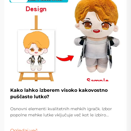
Kako lahko izberem visoko kakovostno
puščasto lutko?
Osnovni elementi kvalitetnih mehkih igračk. Izbor
popolne mehke lutke vključuje več kot le izbiro
najbolj simpatičnega obraza na polici. Te cenjene
spremljevalke imajo posebno mesto tako v
Ogledaj več