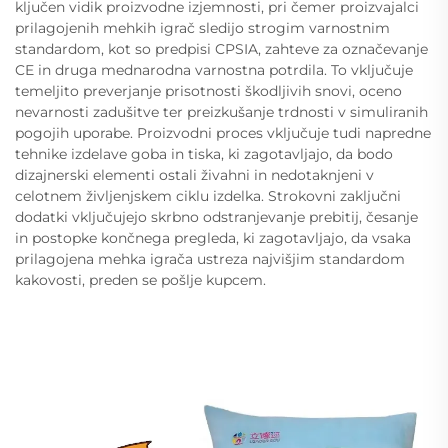
ključen vidik proizvodne izjemnosti, pri čemer proizvajalci
prilagojenih mehkih igrač sledijo strogim varnostnim
standardom, kot so predpisi CPSIA, zahteve za označevanje
CE in druga mednarodna varnostna potrdila. To vključuje
temeljito preverjanje prisotnosti škodljivih snovi, oceno
nevarnosti zadušitve ter preizkušanje trdnosti v simuliranih
pogojih uporabe. Proizvodni proces vključuje tudi napredne
tehnike izdelave goba in tiska, ki zagotavljajo, da bodo
dizajnerski elementi ostali živahni in nedotaknjeni v
celotnem življenjskem ciklu izdelka. Strokovni zaključni
dodatki vključujejo skrbno odstranjevanje prebitij, česanje
in postopke končnega pregleda, ki zagotavljajo, da vsaka
prilagojena mehka igrača ustreza najvišjim standardom
kakovosti, preden se pošlje kupcem.