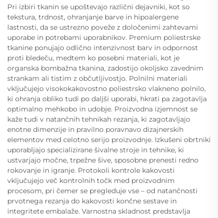
Pri izbiri tkanin se upoštevajo različni dejavniki, kot so
tekstura, trdnost, ohranjanje barve in hipoalergene
lastnosti, da se ustrezno poveže z določenimi zahtevami
uporabe in potrebami uporabnikov. Premium poliestrske
tkanine ponujajo odlično intenzivnost barv in odpornost
proti bledeču, medtem ko posebni materiali, kot je
organska bombažna tkanina, zadostijo okoljsko zavednim
strankam ali tistim z občutljivostjo. Polnilni materiali
vključujejo visokokakovostno poliestrsko vlakneno polnilo,
ki ohranja obliko tudi po daljši uporabi, hkrati pa zagotavlja
optimalno mehkobo in udobje. Proizvodna izjemnost se
kaže tudi v natančnih tehnikah rezanja, ki zagotavljajo
enotne dimenzije in pravilno poravnavo dizajnerskih
elementov med celotno serijo proizvodnje. Izkušeni obrtniki
uporabljajo specializirane šivalne stroje in tehnike, ki
ustvarjajo močne, trpežne šive, sposobne prenesti redno
rokovanje in igranje. Protokoli kontrole kakovosti
vključujejo več kontrolnih točk med proizvodnim
procesom, pri čemer se pregleduje vse – od natančnosti
prvotnega rezanja do kakovosti končne sestave in
integritete embalaže. Varnostna skladnost predstavlja