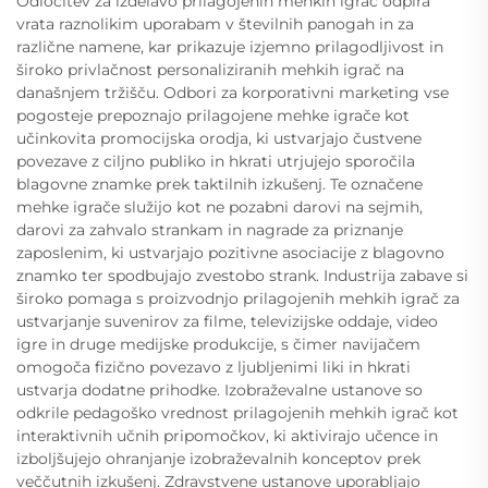
Odločitev za izdelavo prilagojenih mehkih igrač odpira
vrata raznolikim uporabam v številnih panogah in za
različne namene, kar prikazuje izjemno prilagodljivost in
široko privlačnost personaliziranih mehkih igrač na
današnjem tržišču. Odbori za korporativni marketing vse
pogosteje prepoznajo prilagojene mehke igrače kot
učinkovita promocijska orodja, ki ustvarjajo čustvene
povezave z ciljno publiko in hkrati utrjujejo sporočila
blagovne znamke prek taktilnih izkušenj. Te označene
mehke igrače služijo kot ne pozabni darovi na sejmih,
darovi za zahvalo strankam in nagrade za priznanje
zaposlenim, ki ustvarjajo pozitivne asociacije z blagovno
znamko ter spodbujajo zvestobo strank. Industrija zabave si
široko pomaga s proizvodnjo prilagojenih mehkih igrač za
ustvarjanje suvenirov za filme, televizijske oddaje, video
igre in druge medijske produkcije, s čimer navijačem
omogoča fizično povezavo z ljubljenimi liki in hkrati
ustvarja dodatne prihodke. Izobraževalne ustanove so
odkrile pedagoško vrednost prilagojenih mehkih igrač kot
interaktivnih učnih pripomočkov, ki aktivirajo učence in
izboljšujejo ohranjanje izobraževalnih konceptov prek
veččutnih izkušenj. Zdravstvene ustanove uporabljajo