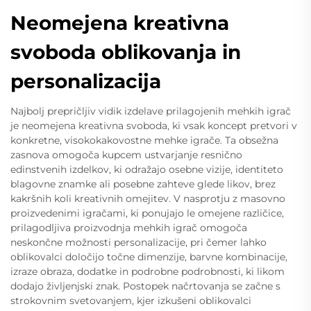
Neomejena kreativna
svoboda oblikovanja in
personalizacija
Najbolj prepričljiv vidik izdelave prilagojenih mehkih igrač
je neomejena kreativna svoboda, ki vsak koncept pretvori v
konkretne, visokokakovostne mehke igrače. Ta obsežna
zasnova omogoča kupcem ustvarjanje resnično
edinstvenih izdelkov, ki odražajo osebne vizije, identiteto
blagovne znamke ali posebne zahteve glede likov, brez
kakršnih koli kreativnih omejitev. V nasprotju z masovno
proizvedenimi igračami, ki ponujajo le omejene različice,
prilagodljiva proizvodnja mehkih igrač omogoča
neskončne možnosti personalizacije, pri čemer lahko
oblikovalci določijo točne dimenzije, barvne kombinacije,
izraze obraza, dodatke in podrobne podrobnosti, ki likom
dodajo življenjski znak. Postopek načrtovanja se začne s
strokovnim svetovanjem, kjer izkušeni oblikovalci