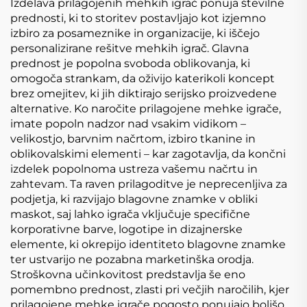
10cm
Izdelava prilagojenih mehkih igrač ponuja številne
prednosti, ki to storitev postavljajo kot izjemno
izbiro za posameznike in organizacije, ki iščejo
personalizirane rešitve mehkih igrač. Glavna
prednost je popolna svoboda oblikovanja, ki
omogoča strankam, da oživijo katerikoli koncept
brez omejitev, ki jih diktirajo serijsko proizvedene
alternative. Ko naročite prilagojene mehke igrače,
imate popoln nadzor nad vsakim vidikom –
velikostjo, barvnim načrtom, izbiro tkanine in
oblikovalskimi elementi – kar zagotavlja, da končni
izdelek popolnoma ustreza vašemu načrtu in
zahtevam. Ta raven prilagoditve je neprecenljiva za
podjetja, ki razvijajo blagovne znamke v obliki
maskot, saj lahko igrača vključuje specifične
korporativne barve, logotipe in dizajnerske
elemente, ki okrepijo identiteto blagovne znamke
ter ustvarijo ne pozabna marketinška orodja.
Stroškovna učinkovitost predstavlja še eno
pomembno prednost, zlasti pri večjih naročilih, kjer
prilagojene mehke igrače pogosto ponujajo boljšo