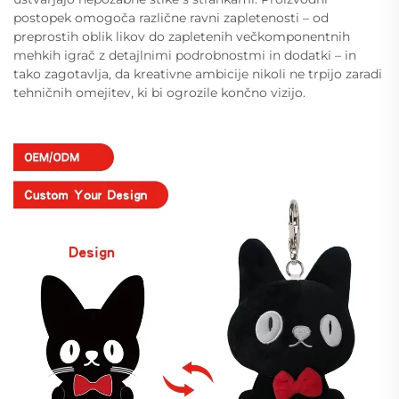
postopek omogoča različne ravni zapletenosti – od
preprostih oblik likov do zapletenih večkomponentnih
mehkih igrač z detajlnimi podrobnostmi in dodatki – in
tako zagotavlja, da kreativne ambicije nikoli ne trpijo zaradi
tehničnih omejitev, ki bi ogrozile končno vizijo.