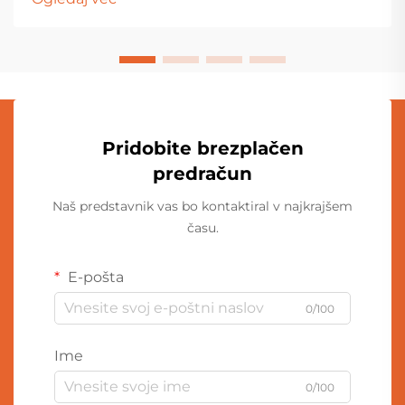
igračarskih škatlah otrok kot v razstavnih vitrinah
odraslih zbirateljev...
Pridobite brezplačen
predračun
Naš predstavnik vas bo kontaktiral v najkrajšem
času.
E-pošta
0/100
Ime
0/100