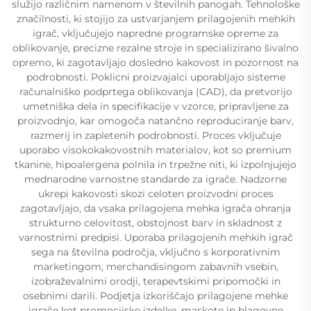
služijo različnim namenom v številnih panogah. Tehnološke
značilnosti, ki stojijo za ustvarjanjem prilagojenih mehkih
igrač, vključujejo napredne programske opreme za
oblikovanje, precizne rezalne stroje in specializirano šivalno
opremo, ki zagotavljajo dosledno kakovost in pozornost na
podrobnosti. Poklicni proizvajalci uporabljajo sisteme
računalniško podprtega oblikovanja (CAD), da pretvorijo
umetniška dela in specifikacije v vzorce, pripravljene za
proizvodnjo, kar omogoča natančno reproduciranje barv,
razmerij in zapletenih podrobnosti. Proces vključuje
uporabo visokokakovostnih materialov, kot so premium
tkanine, hipoalergena polnila in trpežne niti, ki izpolnjujejo
mednarodne varnostne standarde za igrače. Nadzorne
ukrepi kakovosti skozi celoten proizvodni proces
zagotavljajo, da vsaka prilagojena mehka igrača ohranja
strukturno celovitost, obstojnost barv in skladnost z
varnostnimi predpisi. Uporaba prilagojenih mehkih igrač
sega na številna področja, vključno s korporativnim
marketingom, merchandisingom zabavnih vsebin,
izobraževalnimi orodji, terapevtskimi pripomočki in
osebnimi darili. Podjetja izkoriščajo prilagojene mehke
igrače kot promocijske izdelke, maskote in blagovne