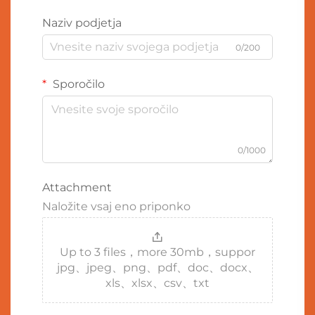
Naziv podjetja
0/200
Sporočilo
0/1000
Attachment
Naložite vsaj eno priponko
Up to 3 files，more 30mb，suppor
jpg、jpeg、png、pdf、doc、docx、
xls、xlsx、csv、txt