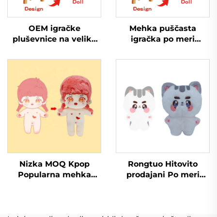
OEM igračke
Mehka puščasta
pluševnice na veliko
igračka po meri
Mehi plušna Osebno
izdelana puščasta
prilegana plušna
žival opica smešna
ključnica živalska
sjava mala puščasta
igračka mehi Stuffed
igračka
živalske igračke
Nizka MOQ Kpop
Rongtuo Hitovito
Popularna mehka
prodajani Po meri
igralka Plušna
Mehke plušne OEM
napolnjena kukla Po
ODM Po meri Kpop
meri
plušna kukla Igračka