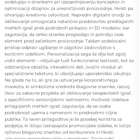
sodelujejo s strankami pri izpopolnjevanju konceptov in
optimizaciji dizajnov za uresničljivost proizvodnje, hkrati pa
ohranjajo kreativno celovitost. Napredni digitalni orodji za
oblikovanje omogočata natančno predstavitev predlaganih
mehkih igrač prek podrobnih prikazov in 3D modelov, kar
zagotavlja, da lahko stranke pregledajo in potrdijo vsak
element pred začetkom proizvodnje. Takšen sodelovalni
pristop odpravi ugibanje in zagotovi zadovoljstvo s
končnim izdelkom. Personalizacija sega še dlje kot zgolj
vidni elementi – vključuje tudi funkcionalne lastnosti, kot so
odstranljive oblačila, interaktivni deli, zvočni moduli ali
specializirane teksture, ki izboljšujejo uporabniško izkušnjo.
Ne glede na to, ali gre za ustvarjanje korporativnega
maskota, ki simbolizira vrednote blagovne znamke, razvoj
likov za zabavne projekte ali oblikovanje terapevtskih igrač
s specifičnimi senzorijskimi lastnostmi, možnost izdelave
prilagojenih mehkih igrač zagotavlja, da se vsaka
podrobnost ujema z namenom in prednostmi ciljne
publika. Ta raven prilagoditve je še posebej koristna za
podjetja, ki iščejo izstopajoče promocijske izdelke, ki ločijo
njihovo blagovno znamko od konkurence in hkrati
ustvarjajo nepozabne stike s strankami. Proizvodni