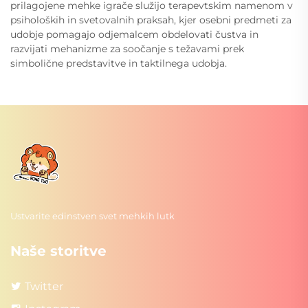
prilagojene mehke igrače služijo terapevtskim namenom v
psiholoških in svetovalnih praksah, kjer osebni predmeti za
udobje pomagajo odjemalcem obdelovati čustva in
razvijati mehanizme za soočanje s težavami prek
simbolične predstavitve in taktilnega udobja.
Ustvarite edinstven svet mehkih lutk
Naše storitve
Twitter