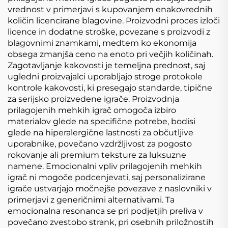
vrednost v primerjavi s kupovanjem enakovrednih
količin licencirane blagovine. Proizvodni proces izloči
licence in dodatne stroške, povezane s proizvodi z
blagovnimi znamkami, medtem ko ekonomija
obsega zmanjša ceno na enoto pri večjih količinah.
Zagotavljanje kakovosti je temeljna prednost, saj
ugledni proizvajalci uporabljajo stroge protokole
kontrole kakovosti, ki presegajo standarde, tipične
za serijsko proizvedene igrače. Proizvodnja
prilagojenih mehkih igrač omogoča izbiro
materialov glede na specifične potrebe, bodisi
glede na hiperalergične lastnosti za občutljive
uporabnike, povečano vzdržljivost za pogosto
rokovanje ali premium teksture za luksuzne
namene. Emocionalni vpliv prilagojenih mehkih
igrač ni mogoče podcenjevati, saj personalizirane
igrače ustvarjajo močnejše povezave z naslovniki v
primerjavi z generičnimi alternativami. Ta
emocionalna resonanca se pri podjetjih preliva v
povečano zvestobo strank, pri osebnih priložnostih