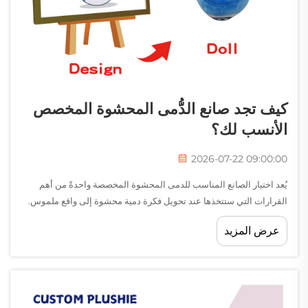
كيف تجد صانع الدُّمى المحشوة المخصص
الأنسب لك؟
2026-07-22 09:00:00
يُعد اختيار الصانع المناسب للدمى المحشوة المخصصة واحدةً من أهم
القرارات التي ستتخذها عند تحويل فكرة دمية محشوة إلى واقع ملموس.
سواء كنت علامة تجارية تطلق دمية رمزية، أو تاجر تجزئة يُعدّ منتجات
عرض المزيد
حصرية، أو فردًا لديه فكرة إبداعية...