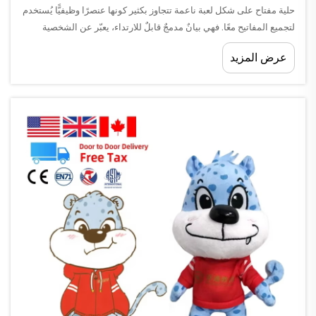
حلية مفتاح على شكل لعبة ناعمة تتجاوز بكثير كونها عنصرًا وظيفيًّا يُستخدم
لتجميع المفاتيح معًا. فهي بيانٌ مدمجٌ قابلٌ للارتداء، يعبّر عن الشخصية
والمزاج والهوية دون أن يُنطق بكلمة واحدة. ومع استمرار انتقال
عرض المزيد
الإكسسوارات الشخصية نحو التطور...