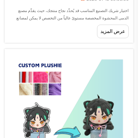
اختيار شريك التصنيع المناسب قد يُحدِّد نجاح منتجك، حيث يقدِّم مصنع
الدمى المحشوة المخصصة مستوىً عالياً من التخصص لا يمكن لمصانع
الدمى العامة أن تُنافسه. سواء كنت تبني سلسلة من البضائع المُدوَّنة باسم
عرض المزيد
علامتك التجارية، أو تطلق منتجات ترويجية، أو...