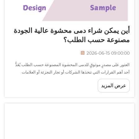
أين يمكن شراء دمى محشوة عالية الجودة
مصنوعة حسب الطلب؟
2026-06-15 09:00:00
العثور على مصدرٍ موثوقٍ للدمى المحشوة المصنوعة حسب الطلب يُعَدُّ
أحد أهم القرارات التي تتخذها الشركات أو تجار التجزئة أو العلامات
التجارية عند تطوير خط منتجات الدمى الناعمة. سواء كنت علامة تجارية
عرض المزيد
متخصصة في ألعاب الأطفال تخطط لإطلاق شخصية مميزة، أو شركة...