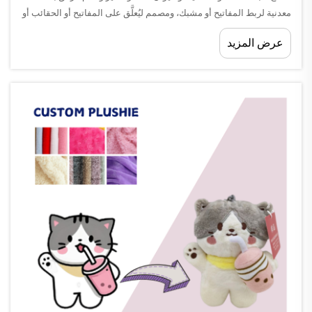
معدنية لربط المفاتيح أو مشبك، ومصمم ليُعلَّق على المفاتيح أو الحقائب أو
الظهرات أو سحابات الأكياس. وعلى عكس المفاتيح التقليدية المصنوعة
عرض المزيد
من المعدن أو البلاستيك الصلب، فإن المفتاح الناعم...