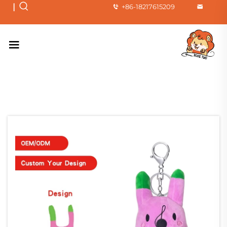
|
+86-18217615209