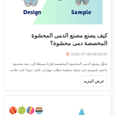
كيف يصنع مصنع الدمى المحشوة
المخصصة دمى محشوة؟
2026-07-08 09:00:00
يحوِّل مصنع الدمى المحشوة المخصصة فكرةً بسيطةً إلى دمية محشوة
ناعمةٍ ملموسةٍ عبر عملية منظمة تتطلب مهاراتٍ عالية. سواء كنت علامة
تجارية تبحث عن شخصية رمزية، أو شركة تُعدّ منتجات ترويجية، أو فرداً
عرض المزيد
ترغب في امتلاك دمية فريدة من نوعها...