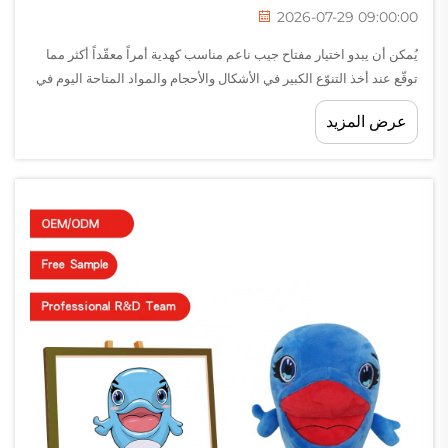
2026-07-29 09:00:00
يُمكن أن يبدو اختيار مفتاح جيب ناعم مناسب كهدية أمراً معقّداً أكثر مما
توقّع عند أخذ التنوّع الكبير في الأشكال والأحجام والمواد المتاحة اليوم في
الاعتبار. فمفتاح الجيب الناعم لم يعد مجرّد عنصر ترفيهي بسيط — بل
عرض المزيد
تطوّر ليصبح وسيلة تعبير...