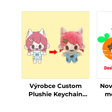
Výrobce Custom
Nov
Plushie Keychain
m
Baby Plyšová hračka
pl
Plyšová panenka
Ke