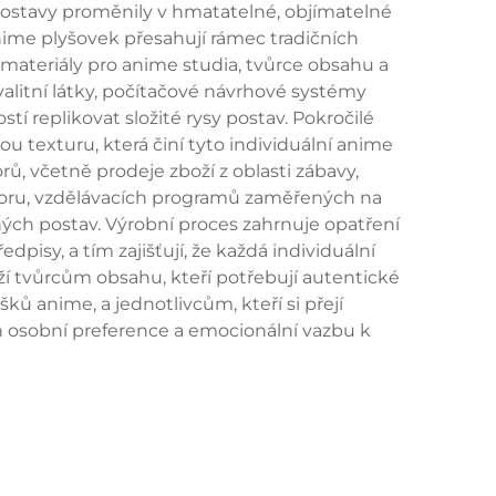
 postavy proměnily v hmatatelné, objímatelné
nime plyšovek přesahují rámec tradičních
materiály pro anime studia, tvůrce obsahu a
valitní látky, počítačové návrhové systémy
tí replikovat složité rysy postav. Pokročilé
 texturu, která činí tyto individuální anime
ů, včetně prodeje zboží z oblasti zábavy,
oru, vzdělávacích programů zaměřených na
ných postav. Výrobní proces zahrnuje opatření
dpisy, a tím zajišťují, že každá individuální
í tvůrcům obsahu, kteří potřebují autentické
ů anime, a jednotlivcům, kteří si přejí
ch osobní preference a emocionální vazbu k