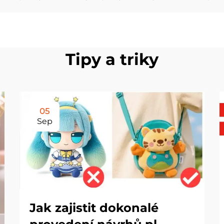
Tipy a triky
05
Sep
Jak zajistit dokonalé