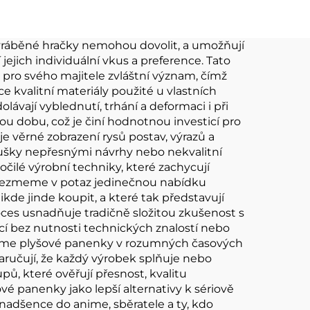
oušky
hračka
ězd
 vyráběné hračky nemohou dovolit, a umožňují
jejich individuální vkus a preference. Tato
ert
 pro svého majitele zvláštní význam, čímž
ce kvalitní materiály použité u vlastních
ávají vyblednutí, trhání a deformaci i při
ou dobu, což je činí hodnotnou investicí pro
 věrné zobrazení rysů postav, výrazů a
noušky nepřesnými návrhy nebo nekvalitní
čilé výrobní techniky, které zachycují
ž vezmeme v potaz jedinečnou nabídku
ikde jinde koupit, a které tak představují
roces usnadňuje tradičně složitou zkušenost s
cí bez nutnosti technických znalostí nebo
í anime plyšové panenky v rozumných časových
zaručují, že každý výrobek splňuje nebo
ů, které ověřují přesnost, kvalitu
é panenky jako lepší alternativy k sériově
 nadšence do anime, sběratele a ty, kdo