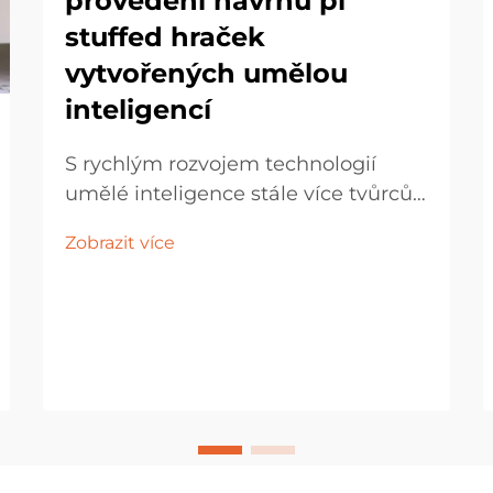
provedení návrhů pl
stuffed hraček
vytvořených umělou
inteligencí
S rychlým rozvojem technologií
umělé inteligence stále více tvůrců
využívá návrhy vygenerované AI pro
Zobrazit více
sériovou výrobu plush hraček. Při
převádění těchto návrhů na fyzické
vzorky však často existuje rozdíl
mezi skutečným provedením a
očekáváním...