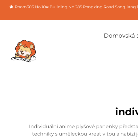
Room303 No.10# Building No.285 Rongxing Road Songjiang D
Domovská s
indi
Individuální anime plyšové panenky předsta
techniky s uměleckou kreativitou a nabízí 