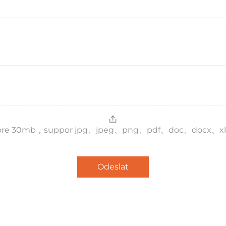
，more 30mb，suppor jpg、jpeg、png、pdf、doc、docx、xl
Odeslat