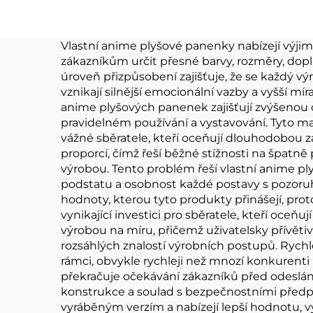
Kpop Custom
pen
Vlastní anime plyšové panenky nabízejí výjim
zákazníkům určit přesné barvy, rozměry, doplň
úroveň přizpůsobení zajišťuje, že se každý v
vznikají silnější emocionální vazby a vyšší mí
anime plyšových panenek zajišťují zvýšenou od
pravidelném používání a vystavování. Tyto ma
vážné sběratele, kteří oceňují dlouhodobou z
proporcí, čímž řeší běžné stížnosti na špatn
výrobou. Tento problém řeší vlastní anime ply
podstatu a osobnost každé postavy s pozoru
hodnoty, kterou tyto produkty přinášejí, proto
vynikající investici pro sběratele, kteří oce
výrobou na míru, přičemž uživatelsky přívěti
rozsáhlých znalostí výrobních postupů. Rychl
rámci, obvykle rychleji než mnozí konkurenti 
překračuje očekávání zákazníků před odeslání
konstrukce a soulad s bezpečnostními předpis
vyráběným verzím a nabízejí lepší hodnotu, vy