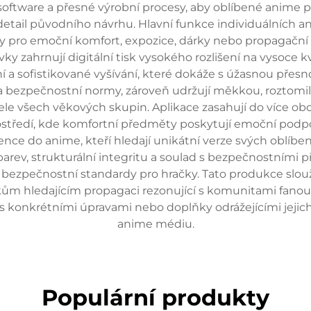
ý software a přesné výrobní procesy, aby oblíbené anime
 detail původního návrhu. Hlavní funkce individuálních a
y pro emoční komfort, expozice, dárky nebo propagační 
y zahrnují digitální tisk vysokého rozlišení na vysoce k
í a sofistikované vyšívání, které dokáže s úžasnou přesnos
a bezpečnostní normy, zároveň udržují měkkou, roztomilou
le všech věkových skupin. Aplikace zasahují do více obor
ostředí, kde komfortní předměty poskytují emoční podp
nce do anime, kteří hledají unikátní verze svých oblíbe
barev, strukturální integritu a soulad s bezpečnostními pře
ezpečnostní standardy pro hračky. Tato produkce slouž
ikům hledajícím propagaci rezonující s komunitami fanoušk
 s konkrétními úpravami nebo doplňky odrážejícími jeji
anime médiu.
Populární produkty