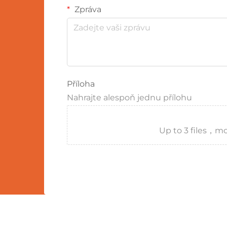
Zpráva
Příloha
Nahrajte alespoň jednu přílohu
Up to 3 files