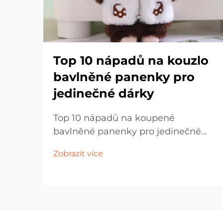
Top 10 nápadů na kouzlo
bavlněné panenky pro
jedinečné dárky
Top 10 nápadů na koupené
bavlněné panenky pro jedinečné
dárky Dárkování je stejně tak o
Zobrazit více
pozornosti jako o samotném
předmětu. V dnešním světě, kde je
všude nadřazeno výrobním
materiálem, může být náročné najít
dárek, který by byl opravdu