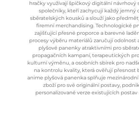
hračky využívají špičkový digitální návrhov
společníky, kteří zachycují každý jemný
sběratelských kousků a slouží jako předmět
firemní merchandising. Technologické prvk
zajišťující přesné proporce a barevné laděn
procesy výběru materiálů zaručují odolnost 
plyšové panenky atraktivními pro sběrate
propagačních kampaní, terapeutických pr
kulturní výměnu, a osobních sbírek pro nadše
na kontrolu kvality, která ověřují přesnost 
anime plyšová panenka splňuje mezinárodní b
zboží pro své originální postavy, podn
personalizované verze existujících postav