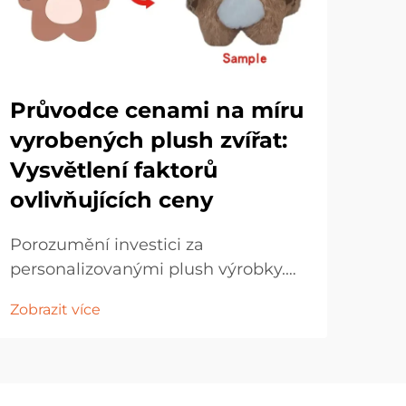
Průvodce cenami na míru
Ne
vyrobených plush zvířat:
ok
Vysvětlení faktorů
hr
ovlivňujících ceny
Svět
pos
Porozumění investici za
a ok
personalizovanými plush výrobky.
Zobr
věk
Svět customizovaných plush figurek
Zobrazit více
neo
představuje jedinečnou kombinaci
kom
uměleckého díla, výrobní odbornosti
okou
a osobního vyjádření. Ať už jste
pro
majitelem firmy, který chce vytvořit