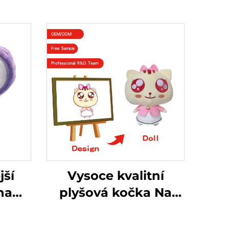
jší
Vysoce kvalitní
na
plyšová kočka Na
p s
zakázku vyrobená
kou
plyšová plyšová