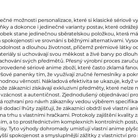
ěženka na mince
Hračky pro fan
popových hv
ečné možnosti personalizace, které si klasické sériově
ky a dokonce i jedinečné varianty postav, které odrážejí 
Hudební konc
ýrobek stane jedinečnou sběratelskou položkou, která má
ra spokojenosti ve srovnání s běžnými alternativami. Vyso
olnost a dlouhou životnost, přičemž prémiové látky odol
teriály si uchovávají svou měkkost a živé barvy po dlouh
achování svých předmětů. Přesný výrobní proces zaručuje
ě provedené sériové anime zboží, které často zklamá fa
šové panenky tím, že využívají zručné řemeslníky a pokro
hodnou věrností. Nákladová efektivita se ukazuje, kdy
že zákazníci získávají exkluzivní předměty, které nelze n
ňují vzácnost a autentičnost. Zjednodušený objednávací p
vá rozhraní pro návrh zákazníky vedou výběrem specifika
é dodací lhůty zajišťují, že zákazníci obdrží své vlastn
na trhu s vlastními hračkami. Protokoly zajištění kvality 
m, a to prostřednictvím komplexních kontrolních postup
y. Tyto výhody dohromady umisťují vlastní anime plyšov
šší spokojenost a smysluplnější zážitky z vlastnictví pro