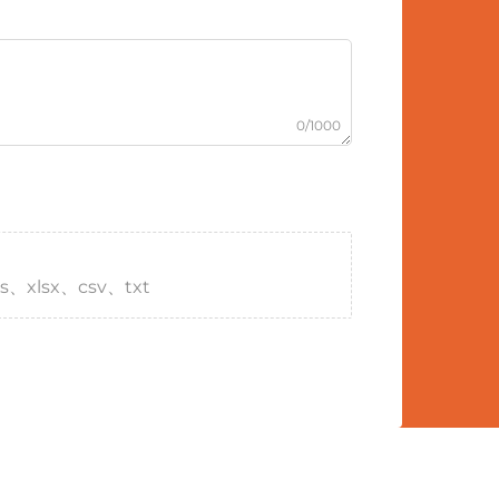
0/1000
s、xlsx、csv、txt