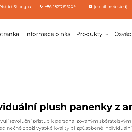
istrict Shanghai
+86-18217615209
[email protected]
tránka
Informace o nás
Produkty
Osvěd
viduální plush panenky z 
vují revoluční přístup k personalizovaným sběratelským
jedinečné zboží vysoké kvality přizpůsobené individuáln