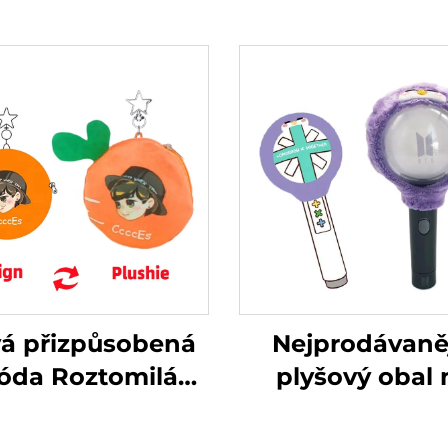
á přizpůsobená
Nejprodávaně
óda Roztomilá
plyšový obal 
yšová kabelka
panenku Kpo
ychain Plyšová
lehkou tyčin