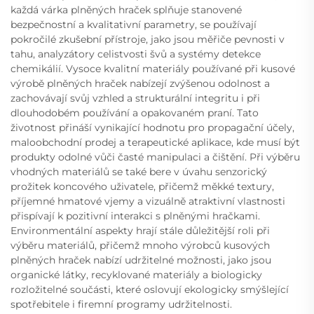
každá várka plněných hraček splňuje stanovené
bezpečnostní a kvalitativní parametry, se používají
pokročilé zkušební přístroje, jako jsou měřiče pevnosti v
tahu, analyzátory celistvosti švů a systémy detekce
chemikálií. Vysoce kvalitní materiály používané při kusové
výrobě plněných hraček nabízejí zvýšenou odolnost a
zachovávají svůj vzhled a strukturální integritu i při
dlouhodobém používání a opakovaném praní. Tato
životnost přináší vynikající hodnotu pro propagační účely,
maloobchodní prodej a terapeutické aplikace, kde musí být
produkty odolné vůči časté manipulaci a čištění. Při výběru
vhodných materiálů se také bere v úvahu senzorický
prožitek koncového uživatele, přičemž měkké textury,
příjemné hmatové vjemy a vizuálně atraktivní vlastnosti
přispívají k pozitivní interakci s plněnými hračkami.
Environmentální aspekty hrají stále důležitější roli při
výběru materiálů, přičemž mnoho výrobců kusových
plněných hraček nabízí udržitelné možnosti, jako jsou
organické látky, recyklované materiály a biologicky
rozložitelné součásti, které oslovují ekologicky smýšlející
spotřebitele i firemní programy udržitelnosti.