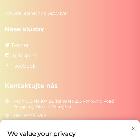
Vytvořte jedinečný plyšový svět
Naše služby
Twitter
Instagram
Facebook
Kontaktujte nás
Room303 No.10# Building No.285 Rongxing Road
Songjiang District Shanghai
+86-18217615209
[email protected]
We value your privacy