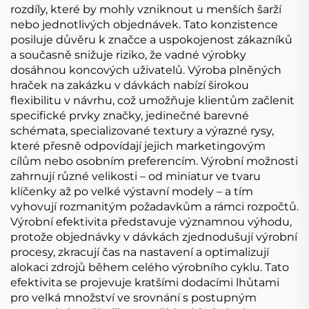
rozdíly, které by mohly vzniknout u menších šarží
nebo jednotlivých objednávek. Tato konzistence
posiluje důvěru k značce a uspokojenost zákazníků
a současně snižuje riziko, že vadné výrobky
dosáhnou koncových uživatelů. Výroba plněných
hraček na zakázku v dávkách nabízí širokou
flexibilitu v návrhu, což umožňuje klientům začlenit
specifické prvky značky, jedinečné barevné
schémata, specializované textury a výrazné rysy,
které přesně odpovídají jejich marketingovým
cílům nebo osobním preferencím. Výrobní možnosti
zahrnují různé velikosti – od miniatur ve tvaru
klíčenky až po velké výstavní modely – a tím
vyhovují rozmanitým požadavkům a rámci rozpočtů.
Výrobní efektivita představuje významnou výhodu,
protože objednávky v dávkách zjednodušují výrobní
procesy, zkracují čas na nastavení a optimalizují
alokaci zdrojů během celého výrobního cyklu. Tato
efektivita se projevuje kratšími dodacími lhůtami
pro velká množství ve srovnání s postupným