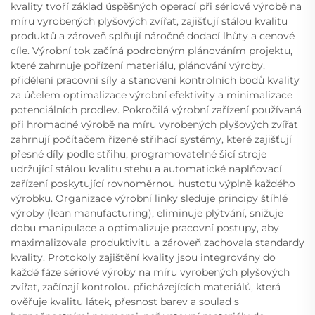
kvality tvoří základ úspěšných operací při sériové výrobě na
míru vyrobených plyšových zvířat, zajišťují stálou kvalitu
produktů a zároveň splňují náročné dodací lhůty a cenové
cíle. Výrobní tok začíná podrobným plánováním projektu,
které zahrnuje pořízení materiálu, plánování výroby,
přidělení pracovní síly a stanovení kontrolních bodů kvality
za účelem optimalizace výrobní efektivity a minimalizace
potenciálních prodlev. Pokročilá výrobní zařízení používaná
při hromadné výrobě na míru vyrobených plyšových zvířat
zahrnují počítačem řízené střihací systémy, které zajišťují
přesné díly podle střihu, programovatelné šicí stroje
udržující stálou kvalitu stehu a automatické naplňovací
zařízení poskytující rovnoměrnou hustotu výplně každého
výrobku. Organizace výrobní linky sleduje principy štíhlé
výroby (lean manufacturing), eliminuje plýtvání, snižuje
dobu manipulace a optimalizuje pracovní postupy, aby
maximalizovala produktivitu a zároveň zachovala standardy
kvality. Protokoly zajištění kvality jsou integrovány do
každé fáze sériové výroby na míru vyrobených plyšových
zvířat, začínají kontrolou přicházejících materiálů, která
ověřuje kvalitu látek, přesnost barev a soulad s