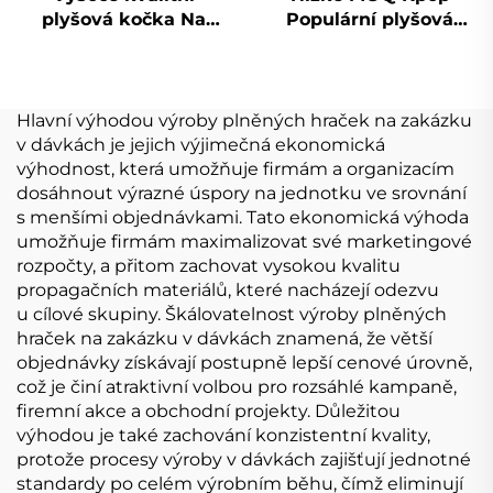
plyšová kočka Na
Populární plyšová
zakázku vyrobená
plyšová panenka na
plyšová plyšová
zakázku
hračka
Hlavní výhodou výroby plněných hraček na zakázku
v dávkách je jejich výjimečná ekonomická
výhodnost, která umožňuje firmám a organizacím
dosáhnout výrazné úspory na jednotku ve srovnání
s menšími objednávkami. Tato ekonomická výhoda
umožňuje firmám maximalizovat své marketingové
rozpočty, a přitom zachovat vysokou kvalitu
propagačních materiálů, které nacházejí odezvu
u cílové skupiny. Škálovatelnost výroby plněných
hraček na zakázku v dávkách znamená, že větší
objednávky získávají postupně lepší cenové úrovně,
což je činí atraktivní volbou pro rozsáhlé kampaně,
firemní akce a obchodní projekty. Důležitou
výhodou je také zachování konzistentní kvality,
protože procesy výroby v dávkách zajišťují jednotné
standardy po celém výrobním běhu, čímž eliminují