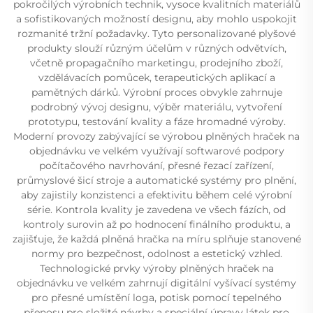
pokročilých výrobních technik, vysoce kvalitních materiálů
a sofistikovaných možností designu, aby mohlo uspokojit
rozmanité tržní požadavky. Tyto personalizované plyšové
produkty slouží různým účelům v různých odvětvích,
včetně propagačního marketingu, prodejního zboží,
vzdělávacích pomůcek, terapeutických aplikací a
pamětných dárků. Výrobní proces obvykle zahrnuje
podrobný vývoj designu, výběr materiálu, vytvoření
prototypu, testování kvality a fáze hromadné výroby.
Moderní provozy zabývající se výrobou plněných hraček na
objednávku ve velkém využívají softwarové podpory
počítačového navrhování, přesné řezací zařízení,
průmyslové šicí stroje a automatické systémy pro plnění,
aby zajistily konzistenci a efektivitu během celé výrobní
série. Kontrola kvality je zavedena ve všech fázích, od
kontroly surovin až po hodnocení finálního produktu, a
zajišťuje, že každá plněná hračka na míru splňuje stanovené
normy pro bezpečnost, odolnost a estetický vzhled.
Technologické prvky výroby plněných hraček na
objednávku ve velkém zahrnují digitální vyšívací systémy
pro přesné umístění loga, potisk pomocí tepelného
přenosu pro složité návrhy a speciální úpravy látek pro