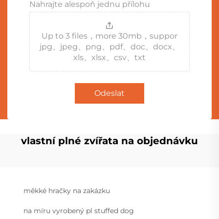
Nahrajte alespoň jednu přílohu
Up to 3 files，more 30mb，suppor
jpg、jpeg、png、pdf、doc、docx、
xls、xlsx、csv、txt
Odeslat
vlastní plné zvířata na objednávku
měkké hračky na zakázku
na míru vyrobený pl stuffed dog