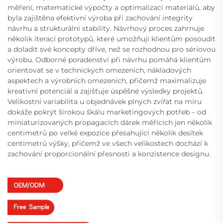
měření, matematické výpočty a optimalizaci materiálů, aby
byla zajištěna efektivní výroba při zachování integrity
návrhu a strukturální stability. Návrhový proces zahrnuje
několik iterací prototypů, které umožňují klientům posoudit
a doladit své koncepty dříve, než se rozhodnou pro sériovou
výrobu. Odborné poradenství při návrhu pomáhá klientům
orientovat se v technických omezeních, nákladových
aspektech a výrobních omezeních, přičemž maximalizuje
kreativní potenciál a zajišťuje úspěšné výsledky projektů.
Velikostní variabilita u objednávek plných zvířat na míru
dokáže pokrýt širokou škálu marketingových potřeb – od
miniaturizovaných propagacích dárek měřících jen několik
centimetrů po velké expozice přesahující několik desítek
centimetrů výšky, přičemž ve všech velikostech dochází k
zachování proporcionální přesnosti a konzistence designu.