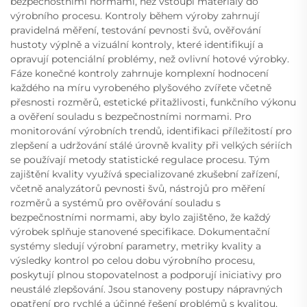
bezpečnostními normami, než vstoupí materiály do
výrobního procesu. Kontroly během výroby zahrnují
pravidelná měření, testování pevnosti švů, ověřování
hustoty výplně a vizuální kontroly, které identifikují a
opravují potenciální problémy, než ovlivní hotové výrobky.
Fáze konečné kontroly zahrnuje komplexní hodnocení
každého na míru vyrobeného plyšového zvířete včetně
přesnosti rozměrů, estetické přitažlivosti, funkčního výkonu
a ověření souladu s bezpečnostními normami. Pro
monitorování výrobních trendů, identifikaci příležitostí pro
zlepšení a udržování stálé úrovně kvality při velkých sériích
se používají metody statistické regulace procesu. Tým
zajištění kvality využívá specializované zkušební zařízení,
včetně analyzátorů pevnosti švů, nástrojů pro měření
rozměrů a systémů pro ověřování souladu s
bezpečnostními normami, aby bylo zajištěno, že každý
výrobek splňuje stanovené specifikace. Dokumentační
systémy sledují výrobní parametry, metriky kvality a
výsledky kontrol po celou dobu výrobního procesu,
poskytují plnou stopovatelnost a podporují iniciativy pro
neustálé zlepšování. Jsou stanoveny postupy nápravných
opatření pro rychlé a účinné řešení problémů s kvalitou,