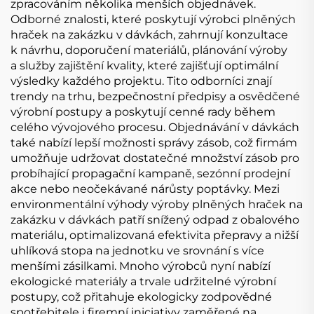
zpracováním několika menších objednávek.
Odborné znalosti, které poskytují výrobci plněných
hraček na zakázku v dávkách, zahrnují konzultace
k návrhu, doporučení materiálů, plánování výroby
a služby zajištění kvality, které zajišťují optimální
výsledky každého projektu. Tito odborníci znají
trendy na trhu, bezpečnostní předpisy a osvědčené
výrobní postupy a poskytují cenné rady během
celého vývojového procesu. Objednávání v dávkách
také nabízí lepší možnosti správy zásob, což firmám
umožňuje udržovat dostatečné množství zásob pro
probíhající propagační kampaně, sezónní prodejní
akce nebo neočekávané nárůsty poptávky. Mezi
environmentální výhody výroby plněných hraček na
zakázku v dávkách patří snížený odpad z obalového
materiálu, optimalizovaná efektivita přepravy a nižší
uhlíková stopa na jednotku ve srovnání s více
menšími zásilkami. Mnoho výrobců nyní nabízí
ekologické materiály a trvale udržitelné výrobní
postupy, což přitahuje ekologicky zodpovědné
spotřebitele i firemní iniciativy zaměřené na