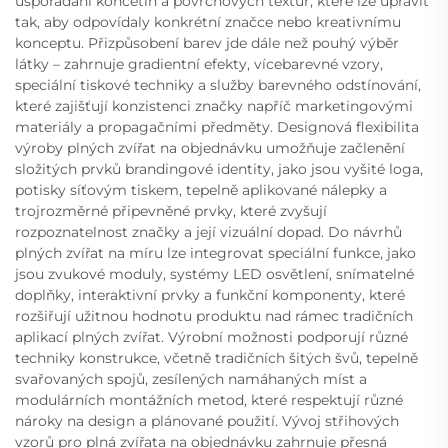
uspořádání končetin a povrchových textur, které lze upravit
tak, aby odpovídaly konkrétní značce nebo kreativnímu
konceptu. Přizpůsobení barev jde dále než pouhý výběr
látky – zahrnuje gradientní efekty, vícebarevné vzory,
speciální tiskové techniky a služby barevného odstínování,
které zajišťují konzistenci značky napříč marketingovými
materiály a propagačními předměty. Designová flexibilita
výroby plných zvířat na objednávku umožňuje začlenění
složitých prvků brandingové identity, jako jsou vyšité loga,
potisky síťovým tiskem, tepelně aplikované nálepky a
trojrozměrné připevněné prvky, které zvyšují
rozpoznatelnost značky a její vizuální dopad. Do návrhů
plných zvířat na míru lze integrovat speciální funkce, jako
jsou zvukové moduly, systémy LED osvětlení, snímatelné
doplňky, interaktivní prvky a funkční komponenty, které
rozšiřují užitnou hodnotu produktu nad rámec tradičních
aplikací plných zvířat. Výrobní možnosti podporují různé
techniky konstrukce, včetně tradičních šitých švů, tepelně
svařovaných spojů, zesílených namáhaných míst a
modulárních montážních metod, které respektují různé
nároky na design a plánované použití. Vývoj střihových
vzorů pro plná zvířata na objednávku zahrnuje přesná