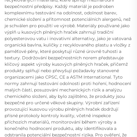
bezpečnostní předpisy. Každý materiál je podroben
komplexnímu testování na odolnost, odolnost barev,
chemické složení a přítomnost potenciálních alergenů, než
je schválen pro použití ve výrobě. Materiály používané jako
výplň u kusových plněných hraček zahrnují tradiční
polyesterovou vatu i inovativní alternativy, jako je vatovaná
organická bavlna, kuličky z recyklovaného plastu a vložky z
paměťové pěny, které poskytují různé úrovně tuhosti a
textury. Dodržování bezpečnostních norem představuje
klíčový aspekt výroby kusových plněných hraček, přičemž
produkty splňují nebo převyšují požadavky stanovené
organizacemi jako CPSC, CE a ASTM International. Tyto
normy zahrnují testování odolnosti proti hoření, hodnocení
malých částí, posuzování mechanických rizik a analýzu
chemického složení, aby bylo zajištěno, že produkty jsou
bezpečné pro určené věkové skupiny. Výrobní zařízení
provozující kusovou výrobu plněných hraček dodržují
přísné protokoly kontroly kvality, včetně inspekce
příchozích materiálů, monitorování během výroby a
konečného hodnocení produktu, aby identifikovala a
odstranila potenciální bezpečnostní rizika. Pro ověření, že