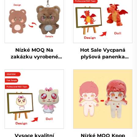
Nízké MOQ Na
Hot Sale Vycpaná
zakázku vyrobené
plyšová panenka
malé Kpop plyšové
Peluche Výrobce
klíčenky pro panenky
Vlastní logo Plyšová
Plyšová klíčenka na
měkká plyšová hračka
zakázku
Přizpůsobit
Vysoce kvalitní
Nízké MOQ Kpop