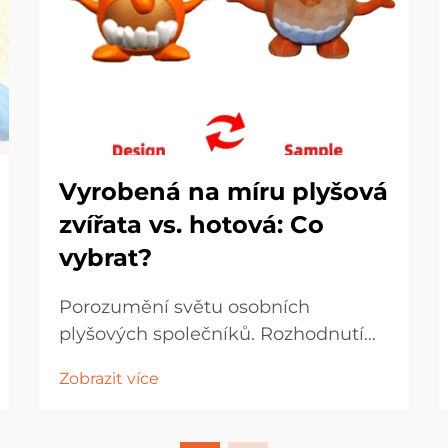
Vyrobená na míru plyšová
zvířata vs. hotová: Co
vybrat?
Porozumění světu osobních
plyšových společníků. Rozhodnutí
mezi výběrem vlastního plyšového
Zobrazit více
zvířete na míru nebo hotové hračky
představuje více než jen
jednoduchou nákupní volbu. Jde o