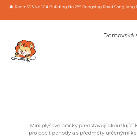
Room303 No.10# Building No.285 Rongxing Road Songjiang D
Domovská s
Mini plyšové hračky představují okouzlující
pro pocit pohody a s předměty určenými ke 