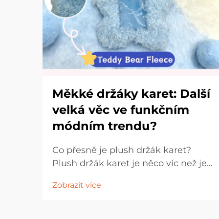
Měkké držáky karet: Další
velká věc ve funkčním
módním trendu?
Co přesně je plush držák karet?
Plush držák karet je něco víc než jen
nosič karet – jde o stylový, funkční
Zobrazit více
doplněk navržený tak, aby přinášel
radost a praktičnost do
každodenního života. Vyrobený z