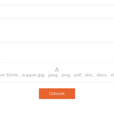
，more 30mb，suppor jpg、jpeg、png、pdf、doc、docx、xl
Odeslat