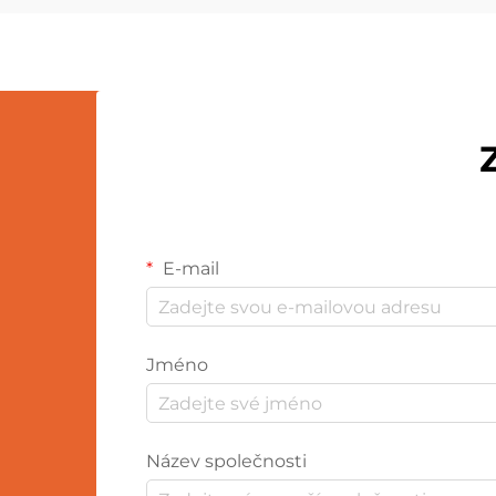
měkkých materiálů, jako je samet,
plush nebo...
E-mail
Jméno
Název společnosti