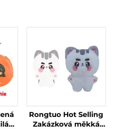
bená
Rongtuo Hot Selling
lá
Zakázková měkká