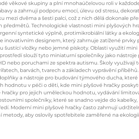
norodé věkové skupiny a plní mnohaúčelovou roli v každod
bavy a zahrnují podporu emocí, úlevu od stresu, dekorati
u mezi dvěma a šesti palci, což z nich dělá dokonale př
h předmětů. Technologické vlastnosti mini plyšových hrač
ergenní syntetické výplně, protimikrobiální látky a ekol
 inovativním designem, který zahrnuje zatížené prvky p
jsou šustící vložky nebo jemné pískoty. Oblasti využití m
středí slouží tyto miniaturní společníky jako nástroje p
D nebo poruchami ze spektra autismu. Školy využívají t
atech, barvách, tvarech a základech vyprávění příběhů. 
oplňky a nástroje pro budování týmového ducha, které 
jich hodnotu v péči o děti, kde mini plyšové hračky posk
vé hračky pro jejich uměleckou hodnotu, vydávání limitov
estovními společníky, které se snadno vejde do kabelky,
. Moderní mini plyšové hračky často zahrnují udržiteln
 metody, aby oslovily spotřebitele zaměřené na ekologi