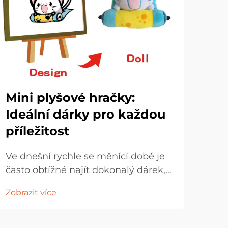
Mini plyšové hračky:
Ne
Ideální dárky pro každou
ok
příležitost
hr
Ve dnešní rychle se měnící době je
Svět
často obtížné najít dokonalý dárek,
pos
který by kombinoval šarm,
a ok
Zobrazit více
Zobr
dostupnou cenu a univerzální
věk
atraktivitu. Mini plyšové hračky se
neo
staly jednou z nejvíce univerzálních
kom