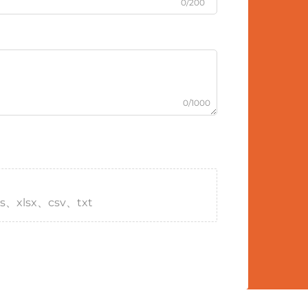
0/200
0/1000
s、xlsx、csv、txt