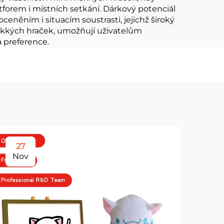
tforem i místních setkání. Dárkový potenciál
eněním i situacím soustrasti, jejichž široký
měkkých hraček, umožňují uživatelům
a preference.
27
2
Nov
No