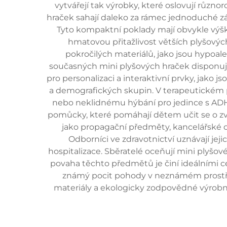
vytvářejí tak výrobky, které oslovují růz
hraček sahají daleko za rámec jednoduché zá
Tyto kompaktní poklady mají obvykle výšk
hmatovou přitažlivost větších plyšovýc
pokročilých materiálů, jako jsou hypoal
současných mini plyšových hraček disponuje
pro personalizaci a interaktivní prvky, jako 
a demografických skupin. V terapeutickém pro
nebo neklidnému hýbání pro jedince s ADH
pomůcky, které pomáhají dětem učit se o zvíř
jako propagační předměty, kancelářské d
Odborníci ve zdravotnictví uznávají je
hospitalizace. Sběratelé oceňují mini plyšo
povaha těchto předmětů je činí ideálními c
známý pocit pohody v neznámém prostředí
materiály a ekologicky zodpovědné výrobní