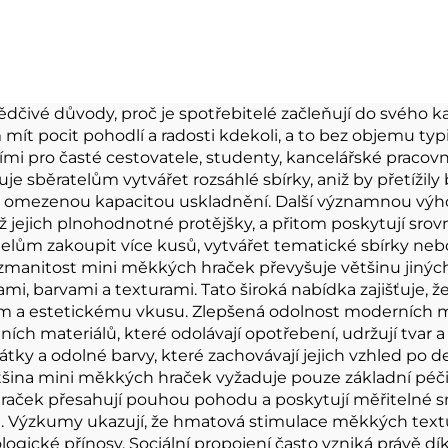
yšová hračka s
plyšová kabe
věskem na klíče
Keychain Plyš
cpaná plyšová
peněženka na m
čka s přívěskem
dčivé důvody, proč je spotřebitelé začleňují do svého
mít pocit pohodlí a radosti kdekoli, a to bez objemu typ
na klíče pro
ními pro časté cestovatele, studenty, kancelářské pracov
propagaci
 sběratelům vytvářet rozsáhlé sbírky, aniž by přetížily
 s omezenou kapacitou uskladnění. Další významnou výho
ž jejich plnohodnotné protějšky, a přitom poskytují sr
elům zakoupit více kusů, vytvářet tematické sbírky ne
anitost mini měkkých hraček převyšuje většinu jiných 
vami, barvami a texturami. Tato široká nabídka zajišťuje,
ům a estetickému vkusu. Zlepšená odolnost moderních 
ních materiálů, které odolávají opotřebení, udržují tvar 
tky a odolné barvy, které zachovávají jejich vzhled po 
ětšina mini měkkých hraček vyžaduje pouze základní péči,
aček přesahují pouhou pohodu a poskytují měřitelné sn
n. Výzkumy ukazují, že hmatová stimulace měkkých textu
ologické přínosy. Sociální propojení často vzniká právě d