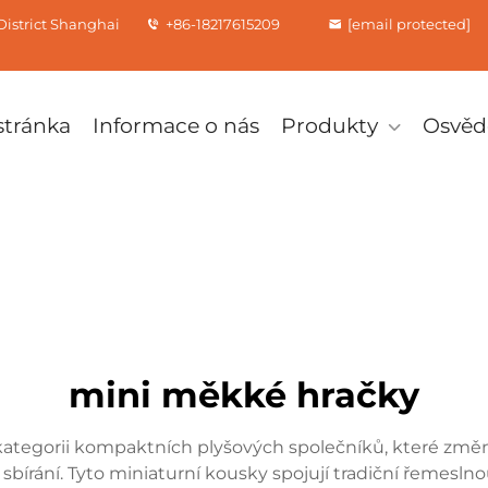
istrict Shanghai
+86-18217615209
[email protected]
tránka
Informace o nás
Produkty
Osvěd
mini měkké hračky
 kategorii kompaktních plyšových společníků, které změn
sbírání. Tyto miniaturní kousky spojují tradiční řemes