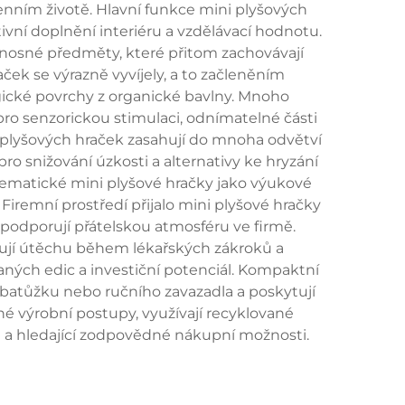
enním životě. Hlavní funkce mini plyšových
vní doplnění interiéru a vzdělávací hodnotu.
enosné předměty, které přitom zachovávají
ek se výrazně vyvíjely, a to začleněním
ogické povrchy z organické bavlny. Mnoho
ro senzorickou stimulaci, odnímatelné části
ini plyšových hraček zasahují do mnoha odvětví
ro snižování úzkosti a alternativy ke hryzání
ematické mini plyšové hračky jako výukové
Firemní prostředí přijalo mini plyšové hračky
podporují přátelskou atmosféru ve firmě.
ytují útěchu během lékařských zákroků a
aných edic a investiční potenciál. Kompaktní
 batůžku nebo ručního zavazadla a poskytují
é výrobní postupy, využívají recyklované
i a hledající zodpovědné nákupní možnosti.