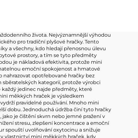
lka
plyšová hračka OEM
ová
ODM Vlastní Kpop
ince
Plyšová hračka pro
panenku 10 cm
 každodenního života. Nejvýznamnější výhodou
ického pro tradiční plyšové hračky. Tento
níky a všechny, kdo hledají přenosnou úlevu
 bytové prostory, a tím se tyto předměty
dou je nákladová efektivita, protože mini
ovnatelnou emoční spokojenost a hmatové
bo nahrazovat opotřebované hračky bez
sběratelských kategorií, protože výrobci
 že každý jedinec najde předměty, které
mini měkkých hraček je výsledkem
a vydrží pravidelné používání. Mnoho mini
delší dobu. Jednoduchá údržba činí tyto hračky
 jako je čištění skvrn nebo jemné pražení v
ížení stresu, zlepšení koncentrace a emoční
r spouští uvolňování oxytocinu a snižuje
íky vlastnictví mini měkkých hraček, kdy