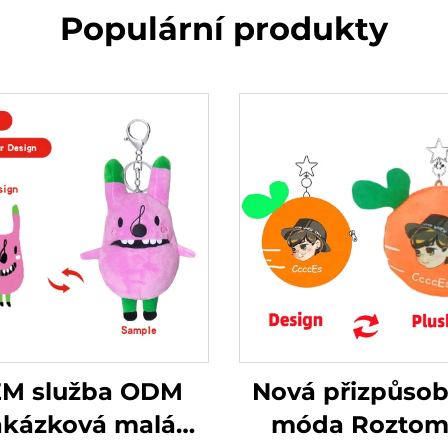
Populární produkty
M služba ODM
Nová přizpůso
akázková malá
móda Roztomi