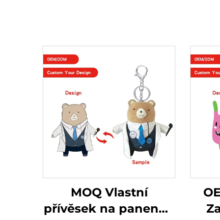
MOQ Vlastní
OE
přívěsek na panenku
Z