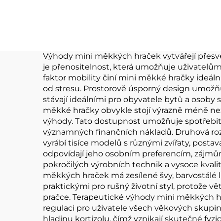
Dětský návrhář
pl
panenky Ošklivé
pří
logo vlastní plyšová
Vy
hračka Keychain
hra
Výhody mini měkkých hraček vytvářejí přesvě
je přenositelnost, která umožňuje uživatelům 
faktor mobility činí mini měkké hračky ideál
od stresu. Prostorově úsporný design umožňuje
stávají ideálními pro obyvatele bytů a osoby
měkké hračky obvykle stojí výrazně méně ne
výhody. Tato dostupnost umožňuje spotřebit
významných finančních nákladů. Druhová rozm
vyrábí tisíce modelů s různými zvířaty, posta
odpovídají jeho osobním preferencím, zájm
pokročilých výrobních technik a vysoce kvalit
měkkých hraček má zesílené švy, barvostálé lá
praktickými pro rušný životní styl, protože v
pračce. Terapeutické výhody mini měkkých hr
regulaci pro uživatele všech věkových skupi
hladinu kortizolu, čímž vznikají skutečné fyzi