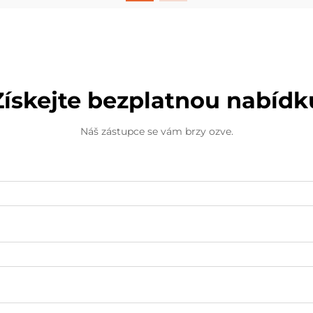
vytváření vzpomínek, vyjádření
kreativity a nalezení...
Získejte bezplatnou nabídk
Náš zástupce se vám brzy ozve.