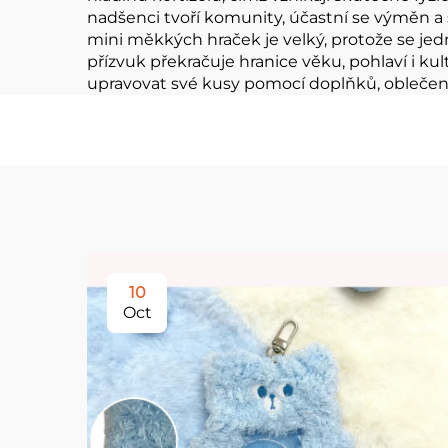
nadšenci tvoří komunity, účastní se výměn a s
mini měkkých hraček je velký, protože se jed
přízvuk překračuje hranice věku, pohlaví i k
upravovat své kusy pomocí doplňků, oblečení n
10
Oct