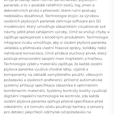
panenek, a to v podobě reliéfních textů, log, jmen a
dekorativních prvků s přesností, které ruční postupy
nedokážou dosáhnout. Technologie stojící za výrobou
osobních plyšových panenek zahrnuje software pro 3D
modelování, který umožňuje zákazníkům vizualizovat své
návrhy ještě před zahájením výroby, čímž se snižují chyby a
zajišťuje spokojenost s konečným produktem. Technologie
integrace zvuku umožňuje, aby si osobní plyšová panenka
ukládala a přehrávala vlastní hlasové zprávy, kolébky nebo
nahrávané konverzace, čímž přidává sluchový prvek, který
posiluje emocionální spojení mezi majitelem a hračkou.
Technologie výběru materiálů zajišťuje, že každá osobní
plyšová panenka využívá vhodné látky, výplně a
komponenty na základě zamýšleného použití, věkových
požadavků a osobních preferencí, přičemž automatické
systémy přiřazují specifikace zákazníka k optimálním
kombinacím materiálů. Systémy kontroly kvality využívají
digitální inspekční technologie ke kontrole, zda každá
osobní plyšová panenka splňuje přesné specifikace před
odesláním, a k tomuto účelu používají kamery a senzory
pro detekci jakýchkoli odchylek od požadavků na