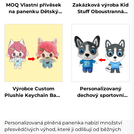
MOQ Vlastní přívěsek
Zakázková výroba Kid
na panenku Dětský
Stuff Oboustranná
návrhář panenky
měkká vycpaná
Ošklivé logo vlastní
panenka Plyšáky
plyšová hračka
Výrobce Zakázková
Keychain
plyšová hračka
Výrobce Custom
Personalizovaný
Plushie Keychain Baby
dechový sportovní
Plyšová hračka
přívěsek na zakázku z
Plyšová panenka Kpop
plyšové hadrové
Custom
panenky
Personalizovaná plněná panenka nabízí množství
přesvědčivých výhod, které ji odlišují od běžných