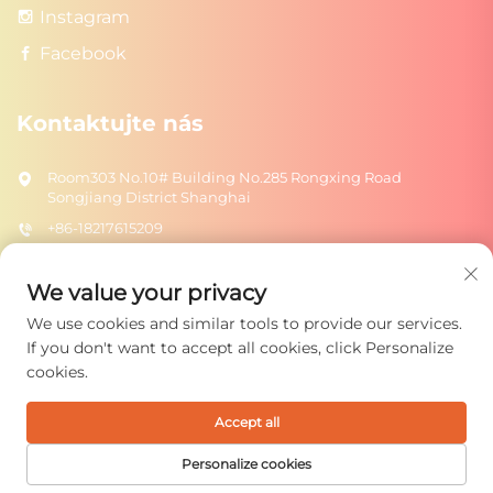
Instagram
Facebook
Kontaktujte nás
Room303 No.10# Building No.285 Rongxing Road
Songjiang District Shanghai
+86-18217615209
[email protected]
We value your privacy
We use cookies and similar tools to provide our services.
Odeslat
If you don't want to accept all cookies, click Personalize
cookies.
Accept all
Všechna práva vyhrazena. Copyright © 2025 Shanghai Rongtuo
Toys Co., Ltd.
Zásady ochrany osobních údajů
Personalize cookies