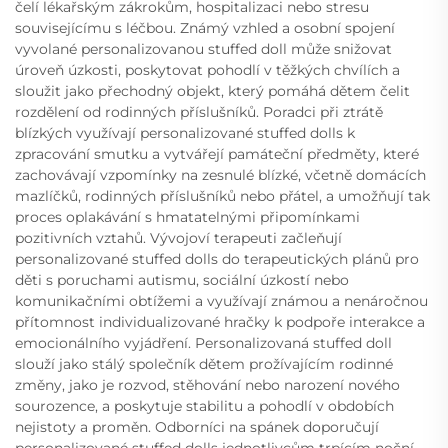
čelí lékařským zákrokům, hospitalizaci nebo stresu
souvisejícímu s léčbou. Známý vzhled a osobní spojení
vyvolané personalizovanou stuffed doll může snižovat
úroveň úzkosti, poskytovat pohodlí v těžkých chvílích a
sloužit jako přechodný objekt, který pomáhá dětem čelit
rozdělení od rodinných příslušníků. Poradci při ztrátě
blízkých využívají personalizované stuffed dolls k
zpracování smutku a vytvářejí památeční předměty, které
zachovávají vzpomínky na zesnulé blízké, včetně domácích
mazlíčků, rodinných příslušníků nebo přátel, a umožňují tak
proces oplakávání s hmatatelnými připomínkami
pozitivních vztahů. Vývojoví terapeuti začleňují
personalizované stuffed dolls do terapeutických plánů pro
děti s poruchami autismu, sociální úzkostí nebo
komunikačními obtížemi a využívají známou a nenáročnou
přítomnost individualizované hračky k podpoře interakce a
emocionálního vyjádření. Personalizovaná stuffed doll
slouží jako stálý společník dětem prožívajícím rodinné
změny, jako je rozvod, stěhování nebo narození nového
sourozence, a poskytuje stabilitu a pohodlí v obdobích
nejistoty a proměn. Odborníci na spánek doporučují
personalizované stuffed dolls jednotlivcům trpícím noční