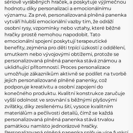
sériově vyráběných hraček, a poskytuje výjimečnou
hodnotu díky personalizaci a emocionálnímu
významu. Za prvé, personalizovaná plněná panenka
vytváří hlubší emocionální vazby tím, že odráží
osobní rysy, vzpomínky nebo vztahy, které běžné
hračky prostě nemohou napodobit. Tato
emocionální spojení poskytují terapeutické
benefity, zejména pro děti trpící úzkostí z oddělení,
smutkem nebo vývojovými obtížemi, protože se
personalizovaná plněná panenka stává známou a
uklidňující přítomností. Proces personalizace
umožňuje zákazníkům aktivně se podílet na tvorbě
jejich personalizované plněné panenky, což
podporuje kreativitu a osobní zapojení do
konečného produktu. Kvalitní konstrukce zaručuje
vyšší odolnost ve srovnání s běžnými plyšovými
zvířátky, díky zesílenému šití, vysoce kvalitním
materiálům a pečlivosti detailů, čímž se každá
personalizovaná plněná panenka stává trvalou
památkou namísto jednorázové hračky.
Personalizovaná plněná panenka splňuje více funkcí