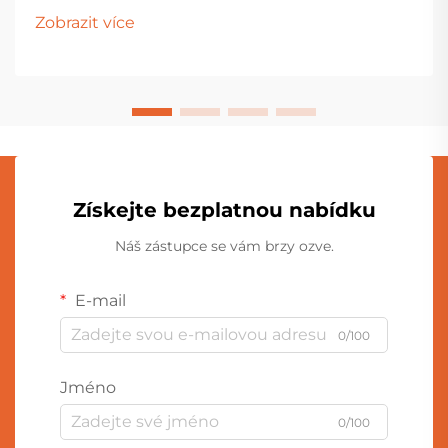
tradičním hračkám. V čele této zelené revoluce stojí
Zobrazit více
ekologické...
Získejte bezplatnou nabídku
Náš zástupce se vám brzy ozve.
E-mail
0/100
Jméno
0/100