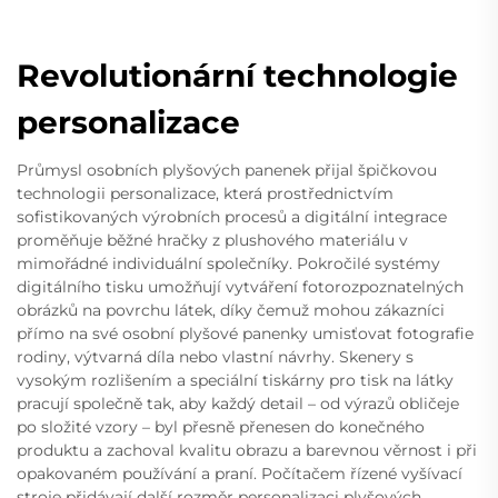
Revolutionární technologie
personalizace
Průmysl osobních plyšových panenek přijal špičkovou
technologii personalizace, která prostřednictvím
sofistikovaných výrobních procesů a digitální integrace
proměňuje běžné hračky z plushového materiálu v
mimořádné individuální společníky. Pokročilé systémy
digitálního tisku umožňují vytváření fotorozpoznatelných
obrázků na povrchu látek, díky čemuž mohou zákazníci
přímo na své osobní plyšové panenky umisťovat fotografie
rodiny, výtvarná díla nebo vlastní návrhy. Skenery s
vysokým rozlišením a speciální tiskárny pro tisk na látky
pracují společně tak, aby každý detail – od výrazů obličeje
po složité vzory – byl přesně přenesen do konečného
produktu a zachoval kvalitu obrazu a barevnou věrnost i při
opakovaném používání a praní. Počítačem řízené vyšívací
stroje přidávají další rozměr personalizaci plyšových