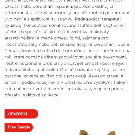
úzkostí nebo poruchami spánku, protože uklidňující
přítomnost a známý senzorický podnět mohou podporovat
uvolnění a zlepšit kvalitu spánku. Pedagogičtí terapeuti
využívají koncept personalizované stuffed doll k vytváření
učebních společníků, které činí vzdělávací aktivity
atraktivnějšími a méně omezujícími, zejména pro
neochotné žáky nebo děti se specifickými poruchami učení.
Personalizovaná stuffed doll umožňuje herce zaměřenou na
roli, která pomáhá dětem procvičovat sociální dovednosti,
řešit emocionální problémy a rozvíjet empatii péčí o jejich
individuálního společníka. Dospělí uživatelé zjišťují, že jim
personalizované stuffed dolls poskytují úlevu od stresu a
emoční podporu, zejména v prostředích s vysokým tlakem
nebo během životních změn, což ukazuje, že jejich přínos
přesahuje dětské aplikace.