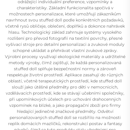
odrážející individuální preference, vzpomínky a
charakteristiky. Základní funkcionalita spočívá v
možnostech personalizace, které umožňují zákazníkům
navrhnout svou stuffed doll podle konkrétních požadavků,
včetně rysů obličeje, oblečení, doplňků a dokonce nahrávek
hlasu. Technologický základ zahrnuje systémy vysokého
rozlišení pro převod fotografií na textilní povrchy, přesné
vyšívací stroje pro detailní personalizaci a zvukové moduly
schopné ukládat a přehrávat vlastní zvukové zprávy.
Výrobní procesy využívají ekologické materiály a udržitelné
metody výroby, čímž zajišťují, že každá personalizovaná
stuffed doll splňuje bezpečnostní normy a zároveň
respektuje životní prostředí. Aplikace zasahují do různých
oblastí, včetně terapeutických prostředí, kde stuffed doll
slouží jako útěšné předměty pro děti v nemocnicích,
vzdělávacích prostředí, kde se stávají učebními společníky,
při upomínkových účelech pro uchování drahocenných
vzpomínek na blízké, a jako propagační zboží pro firmy
hledající jedinečné značkové předměty. Odvětví
personalizovaných stuffed doll se rozšířilo na možnosti
replik domácích mazlíčků, rekonstrukcí postav a fantasy
návrhů, čímž se tyto produkty staly vhodnými pro