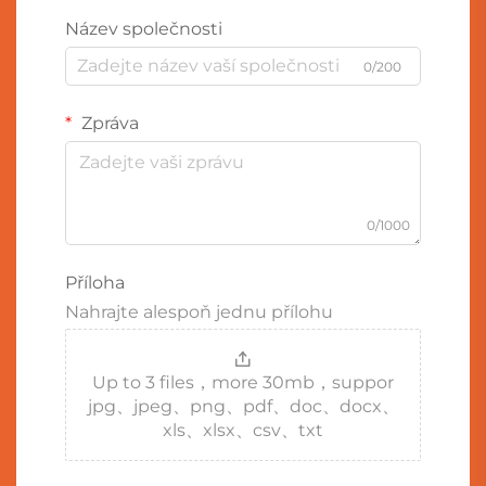
Název společnosti
0/200
Zpráva
0/1000
Příloha
Nahrajte alespoň jednu přílohu
Up to 3 files，more 30mb，suppor
jpg、jpeg、png、pdf、doc、docx、
xls、xlsx、csv、txt