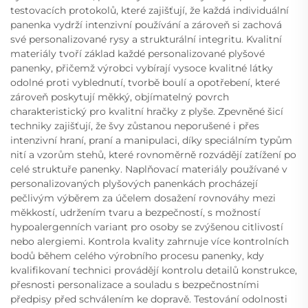
testovacích protokolů, které zajišťují, že každá individuální
panenka vydrží intenzivní používání a zároveň si zachová
své personalizované rysy a strukturální integritu. Kvalitní
materiály tvoří základ každé personalizované plyšové
panenky, přičemž výrobci vybírají vysoce kvalitné látky
odolné proti vyblednutí, tvorbě boulí a opotřebení, které
zároveň poskytují měkký, objímatelný povrch
charakteristický pro kvalitní hračky z plyše. Zpevněné šicí
techniky zajišťují, že švy zůstanou neporušené i přes
intenzivní hraní, praní a manipulaci, díky speciálním typům
nití a vzorům stehů, které rovnoměrně rozvádějí zatížení po
celé struktuře panenky. Naplňovací materiály používané v
personalizovaných plyšových panenkách procházejí
pečlivým výběrem za účelem dosažení rovnováhy mezi
měkkostí, udržením tvaru a bezpečností, s možností
hypoalergenních variant pro osoby se zvýšenou citlivostí
nebo alergiemi. Kontrola kvality zahrnuje více kontrolních
bodů během celého výrobního procesu panenky, kdy
kvalifikovaní technici provádějí kontrolu detailů konstrukce,
přesnosti personalizace a souladu s bezpečnostními
předpisy před schválením ke dopravě. Testování odolnosti