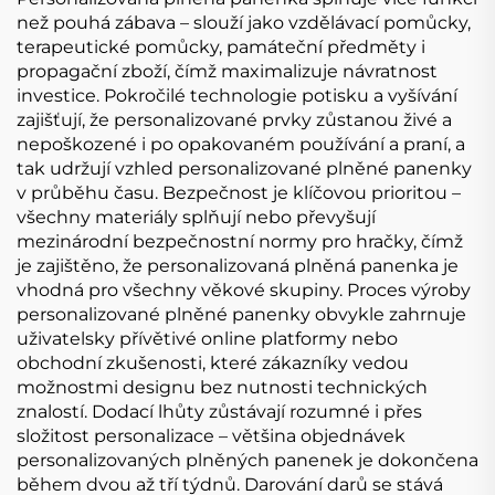
než pouhá zábava – slouží jako vzdělávací pomůcky,
terapeutické pomůcky, památeční předměty i
propagační zboží, čímž maximalizuje návratnost
investice. Pokročilé technologie potisku a vyšívání
zajišťují, že personalizované prvky zůstanou živé a
nepoškozené i po opakovaném používání a praní, a
tak udržují vzhled personalizované plněné panenky
v průběhu času. Bezpečnost je klíčovou prioritou –
všechny materiály splňují nebo převyšují
mezinárodní bezpečnostní normy pro hračky, čímž
je zajištěno, že personalizovaná plněná panenka je
vhodná pro všechny věkové skupiny. Proces výroby
personalizované plněné panenky obvykle zahrnuje
uživatelsky přívětivé online platformy nebo
obchodní zkušenosti, které zákazníky vedou
možnostmi designu bez nutnosti technických
znalostí. Dodací lhůty zůstávají rozumné i přes
složitost personalizace – většina objednávek
personalizovaných plněných panenek je dokončena
během dvou až tří týdnů. Darování darů se stává