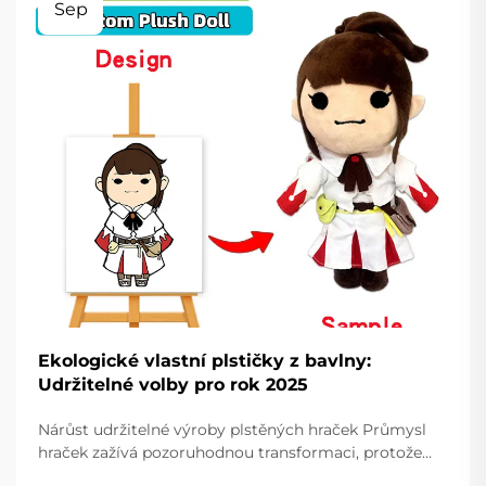
Sep
Ekologické vlastní plstičky z bavlny:
Udržitelné volby pro rok 2025
Nárůst udržitelné výroby plstěných hraček Průmysl
hraček zažívá pozoruhodnou transformaci, protože
spotřebitelé stále více hledají udržitelné alternativy