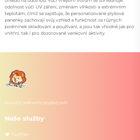
ohledu na odolnost vůči vnějším vlivům se zohledňuje
odolnost vůči UV záření, změnám vlhkosti a extrémním
teplotám, čímž se zajišťuje, že personalizované plyšové
panenky zachovají svůj vzhled a funkčnost za různých
podmínek skladování a používání, a jsou tak vhodné jak pro
vnitřní, tak i pro dozorované venkovní aktivity.
Vytvořte jedinečný plyšový svět
Naše služby
Twitter