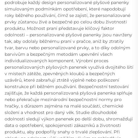
podrobuje každý design personalizované plyšové panenky
simulovaným podmínkám opotřebení, které napodobují
roky běžného používání, čímž se zajistí, že personalizované
prvky zůstanou živé a bezpečné po celou dobu životnosti
produktu. Možnost praní představuje klíčový faktor
odolnosti – personalizované plyšové panenky jsou navrženy
tak, aby odolaly běžnému praní v pračce, aniž by ztratily
tvar, barvu nebo personalizované prvky, a to díky odolným
barvivům a bezpečným metodám upevnění všech
individualizovaných komponent. Výrobní proces
personalizovaných plyšových panenek využívá dvojitého šití
v místech zátěže, zpevněných kloubů a bezpečných
uzávěrů, které zabraňují ztrátě výplně nebo poškození
konstrukce při běžném používání. Bezpečnostní testování
zajišťuje, že každá personalizovaná plyšová panenka splňuje
nebo překračuje mezinárodní bezpečnostní normy pro
hračky, s důrazem zejména na malé součásti, chemické
složení a vhodnost pro daný věk. Studie dlouhodobé
odolnosti sledují výkon panenek po delší dobu, shromažďují
data o opotřebení, spokojenosti zákazníků a životnosti
produktu, aby podpořily snahy o trvalé zlepšování. Při