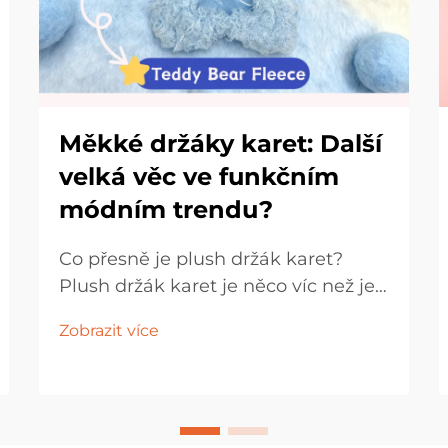
Měkké držáky karet: Další
velká věc ve funkčním
módním trendu?
Co přesně je plush držák karet?
Plush držák karet je něco víc než jen
nosič karet – jde o stylový, funkční
Zobrazit více
doplněk navržený tak, aby přinášel
radost a praktičnost do
každodenního života. Vyrobený z
měkkých materiálů, jako je samet,