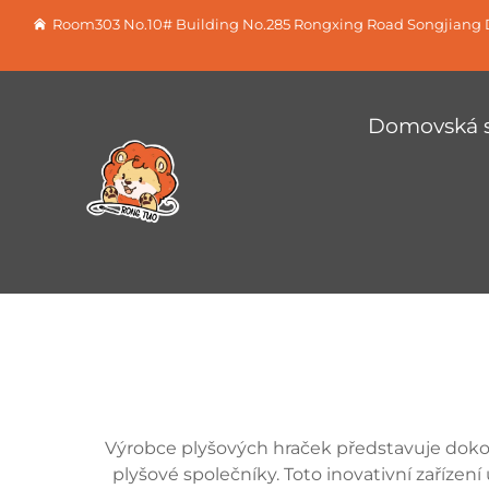
Room303 No.10# Building No.285 Rongxing Road Songjiang D
Domovská s
Výrobce plyšových hraček představuje doko
plyšové společníky. Toto inovativní zaříze