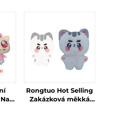
ní
Rongtuo Hot Selling
 Na
Zakázková měkká
ená
plyšová hračka OEM
vá
ODM Vlastní Kpop