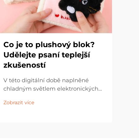
Co je to plushový blok?
Mi
Udělejte psaní teplejší
Id
zkušeností
pří
V této digitální době naplněné
Ve d
chladným světlem elektronických
čast
obrazovek si stále pamatujeme ten
kte
Zobrazit více
Zobr
pocit pevnosti a klidu, když špička
dos
pera jemně dotkne papíru? Psaní by
atra
nemělo být pouhá funkce – může
stal
být teplou konverzací se duší...
a o