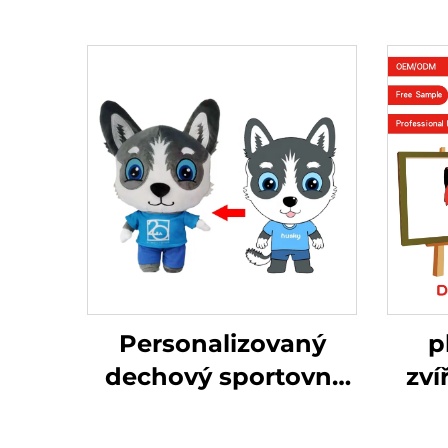
Personalizovaný
p
dechový sportovní
zví
přívěsek na zakázku
zaká
z plyšové hadrové
v