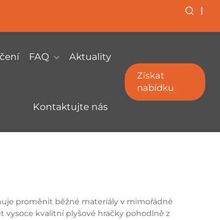
|
čení
FAQ
Aktuality
Získat
nabídku
Kontaktujte nás
žňuje proměnit běžné materiály v mimořádné
t vysoce kvalitní plyšové hračky pohodlně z