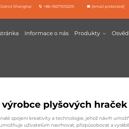
istrict Shanghai
+86-18217615209
[email protected]
tránka
Informace o nás
Produkty
Osvěd
výrobce plyšových hraček
nalé spojení kreativity a technologie, jehož návrh umo
ní umožňuje uživatelům navrhovat, přizpůsobovat a vyrábě