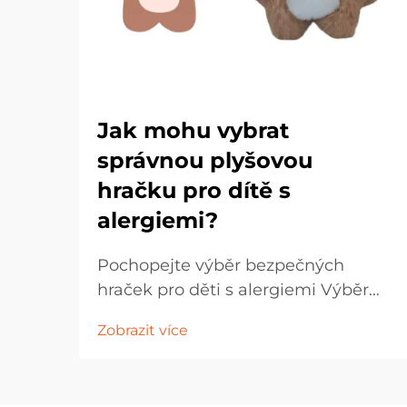
Jak mohu vybrat
správnou plyšovou
hračku pro dítě s
alergiemi?
Pochopejte výběr bezpečných
hraček pro děti s alergiemi Výběr
plushových hraček pro děti s
Zobrazit více
alergiemi vyžaduje pečlivé zvážení a
pozornost k detailům. Rodiče a
pečovatelé musí procházet různými