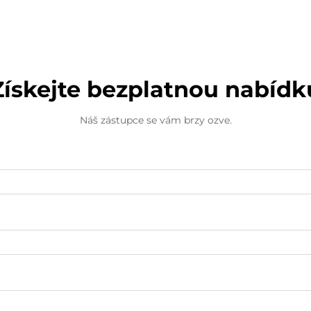
plush nebo...
Získejte bezplatnou nabídk
Náš zástupce se vám brzy ozve.