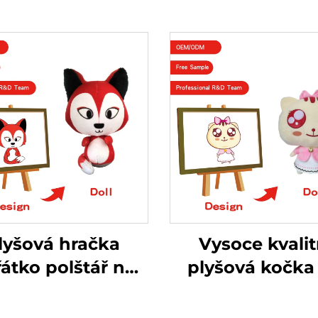
lyšová hračka
Vysoce kvalit
řátko polštář na
plyšová kočka
zku liška polštář
zakázku vyrob
elká panenka
plyšová plyšo