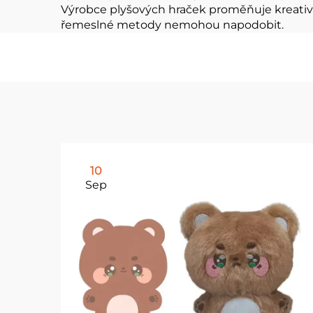
Výrobce plyšových hraček proměňuje kreativn
řemeslné metody nemohou napodobit.
10
Sep