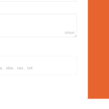
0/1000
s、xlsx、csv、txt