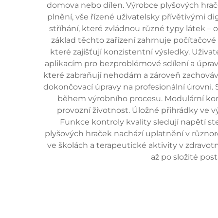
domova nebo dílen. Výrobce plyšových hrače
plnění, vše řízené uživatelsky přívětivými 
stříhání, které zvládnou různé typy látek –
základ těchto zařízení zahrnuje počítačov
které zajišťují konzistentní výsledky. Uži
aplikacím pro bezproblémové sdílení a úpra
které zabraňují nehodám a zároveň zachovávají
dokončovací úpravy na profesionální úrovni. 
během výrobního procesu. Modulární ko
provozní životnost. Úložné přihrádky ve vý
Funkce kontroly kvality sledují napětí s
plyšových hraček nachází uplatnění v různor
ve školách a terapeutické aktivity v zdravo
až po složité pos