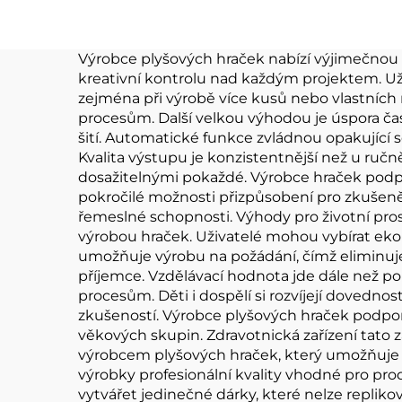
panenky
zv
Výrobce plyšových hraček nabízí výjimečnou 
kreativní kontrolu nad každým projektem. U
zejména při výrobě více kusů nebo vlastních
procesům. Další velkou výhodou je úspora ča
šití. Automatické funkce zvládnou opakující s
Kvalita výstupu je konzistentnější než u ruč
dosažitelnými pokaždé. Výrobce hraček podp
pokročilé možnosti přizpůsobení pro zkušenějš
řemeslné schopnosti. Výhody pro životní pro
výrobou hraček. Uživatelé mohou vybírat ekolo
umožňuje výrobu na požádání, čímž eliminuje
příjemce. Vzdělávací hodnota jde dále než p
procesům. Děti i dospělí si rozvíjejí dovedno
zkušeností. Výrobce plyšových hraček podporu
věkových skupin. Zdravotnická zařízení tato za
výrobcem plyšových hraček, který umožňuje p
výrobky profesionální kvality vhodné pro pro
vytvářet jedinečné dárky, které nelze repliko