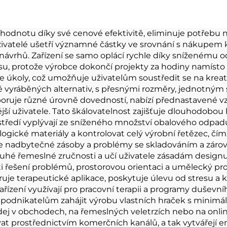
ířátko plyšová
hračka
vycpaná liška
hodnotu díky své cenové efektivitě, eliminuje potřebu
živatelé ušetří významné částky ve srovnání s nákupem
 návrhů. Zařízení se samo oplácí rychle díky sníženému
su, protože výrobce dokončí projekty za hodiny namísto 
e úkoly, což umožňuje uživatelům soustředit se na kreati
ně vyráběných alternativ, s přesnými rozměry, jednotným
oruje různé úrovně dovedností, nabízí přednastavené vz
í uživatele. Tato škálovatelnost zajišťuje dlouhodobou h
středí vyplývají ze sníženého množství obalového odpa
gické materiály a kontrolovat celý výrobní řetězec, čím
 nadbytečné zásoby a problémy se skladováním a zároveň
ouhé řemeslné zručnosti a učí uživatele zásadám design
sti řešení problémů, prostorovou orientaci a umělecký pr
je terapeutické aplikace, poskytuje úlevu od stresu a ko
řízení využívají pro pracovní terapii a programy duševníh
odnikatelům zahájit výrobu vlastních hraček s minimáln
dej v obchodech, na řemeslných veletrzích nebo na onlin
vat prostřednictvím komerčních kanálů, a tak vytvářejí e