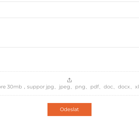
，more 30mb，suppor jpg、jpeg、png、pdf、doc、docx、xl
Odeslat