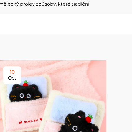
ělecký projev způsoby, které tradiční
10
2
Oct
No