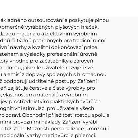
Plyšová hračka pro
panenku 10 cm
 nákladného outsourcování a poskytuje plnou
 komerčně vyráběných plyšových hraček,
 odpadu materiálu a efektivním výrobním
dnů či týdnů potřebných pro tradiční ruční
vní návrhy a kvalitní dokončovací práce.
 stehem a výsledky profesionální úrovně
ory vhodné pro začátečníky a zároveň
odnotu, jakmile uživatelé rozvíjejí své
du a emisí z dopravy spojených s hromadnou
ž podporují udržitelné postupy. Zařízení
 zajišťuje čerstvé a čisté výrobky pro
u, vlastnostem materiálů a výrobním
ojev prostřednictvím praktických tvůrčích
gnitivní stimulaci pro uživatele všech
o zdraví. Obchodní příležitosti rostou spolu s
ími provozními náklady. Zařízení vyrábí
e tržištích. Možnosti personalizace umožňují
mocionální vazby mezi tvůrci a příjemci.