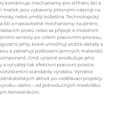
ý kombinuje mechanismy pro stříhání, šití a
ch hraček jsou vybaveny přesnými nástroji na
ako minky nebo umělý kožešina. Technologický
 šití a nastavitelné mechanismy na plnění,
vládacích prvků nebo se připojit k mobilním
ostními senzory po celém pracovním procesu,
urační jehly, které umožňují složité detaily a
átkou a zabraňují poškození jemných materiálů
omponent, čímž výrazně prodlužuje jeho
a vytvářejí tak efektivní pracovní prostor.
y konzistentní standardy výrobku. Výrobce
dnikatelských aktivit po vzdělávací projekty
 pro výrobu všeho – od jednoduchých medvídků
šeným řemeslníkům.