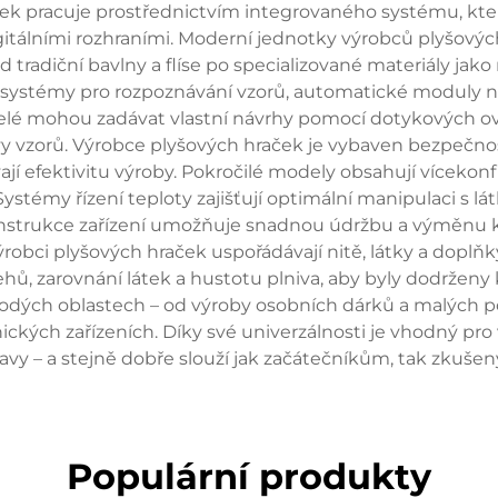
k pracuje prostřednictvím integrovaného systému, kter
digitálními rozhraními. Moderní jednotky výrobců plyšový
 od tradiční bavlny a flíse po specializované materiály j
é systémy pro rozpoznávání vzorů, automatické moduly na
vatelé mohou zadávat vlastní návrhy pomocí dotykových o
vy vzorů. Výrobce plyšových hraček je vybaven bezpečn
 efektivitu výroby. Pokročilé modely obsahují vícekonfig
Systémy řízení teploty zajišťují optimální manipulaci s l
nstrukce zařízení umožňuje snadnou údržbu a výměnu k
robci plyšových hraček uspořádávají nitě, látky a doplňky 
tehů, zarovnání látek a hustotu plniva, aby byly dodržen
odých oblastech – od výroby osobních dárků a malých po
tnických zařízeních. Díky své univerzálnosti je vhodný
tavy – a stejně dobře slouží jak začátečníkům, tak zku
Populární produkty