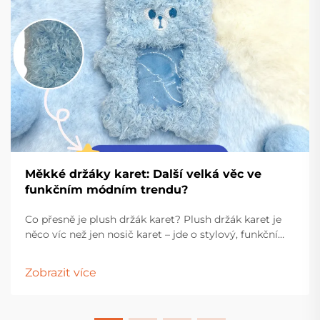
Měkké držáky karet: Další velká věc ve
funkčním módním trendu?
Co přesně je plush držák karet? Plush držák karet je
něco víc než jen nosič karet – jde o stylový, funkční
doplněk navržený tak, aby přinášel radost a
praktičnost do každodenního života. Vyrobený z
Zobrazit více
měkkých materiálů, jako je samet, plush nebo...