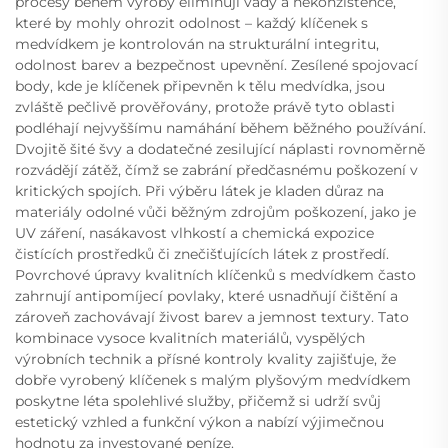
procesy během výroby eliminují vady a nekonzistence,
které by mohly ohrozit odolnost – každý klíčenek s
medvídkem je kontrolován na strukturální integritu,
odolnost barev a bezpečnost upevnění. Zesílené spojovací
body, kde je klíčenek připevněn k tělu medvídka, jsou
zvláště pečlivě prověřovány, protože právě tyto oblasti
podléhají nejvyššímu namáhání během běžného používání.
Dvojitě šité švy a dodatečné zesilující náplasti rovnoměrně
rozvádějí zátěž, čímž se zabrání předčasnému poškození v
kritických spojích. Při výběru látek je kladen důraz na
materiály odolné vůči běžným zdrojům poškození, jako je
UV záření, nasákavost vlhkostí a chemická expozice
čistících prostředků či znečišťujících látek z prostředí.
Povrchové úpravy kvalitních klíčenků s medvídkem často
zahrnují antipomíjecí povlaky, které usnadňují čištění a
zároveň zachovávají živost barev a jemnost textury. Tato
kombinace vysoce kvalitních materiálů, vyspělých
výrobních technik a přísné kontroly kvality zajišťuje, že
dobře vyrobený klíčenek s malým plyšovým medvídkem
poskytne léta spolehlivé služby, přičemž si udrží svůj
estetický vzhled a funkční výkon a nabízí výjimečnou
hodnotu za investované peníze.