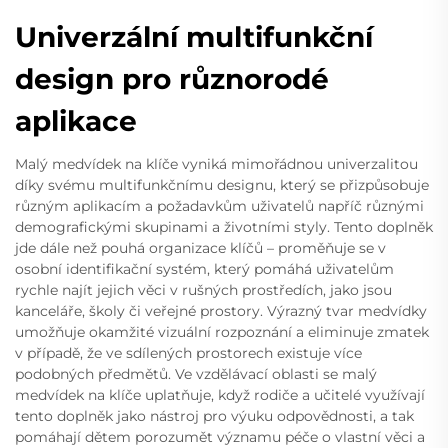
Univerzální multifunkční
design pro různorodé
aplikace
Malý medvídek na klíče vyniká mimořádnou univerzalitou
díky svému multifunkčnímu designu, který se přizpůsobuje
různým aplikacím a požadavkům uživatelů napříč různými
demografickými skupinami a životními styly. Tento doplněk
jde dále než pouhá organizace klíčů – proměňuje se v
osobní identifikační systém, který pomáhá uživatelům
rychle najít jejich věci v rušných prostředích, jako jsou
kanceláře, školy či veřejné prostory. Výrazný tvar medvídky
umožňuje okamžité vizuální rozpoznání a eliminuje zmatek
v případě, že ve sdílených prostorech existuje více
podobných předmětů. Ve vzdělávací oblasti se malý
medvídek na klíče uplatňuje, když rodiče a učitelé využívají
tento doplněk jako nástroj pro výuku odpovědnosti, a tak
pomáhají dětem porozumět významu péče o vlastní věci a