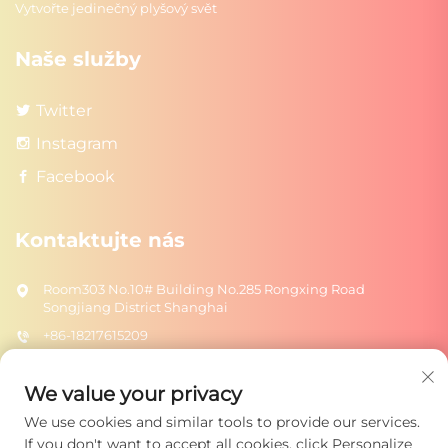
Vytvořte jedinečný plyšový svět
Naše služby
Twitter
Instagram
Facebook
Kontaktujte nás
Room303 No.10# Building No.285 Rongxing Road
Songjiang District Shanghai
+86-18217615209
[email protected]
We value your privacy
We use cookies and similar tools to provide our services.
Odeslat
If you don't want to accept all cookies, click Personalize