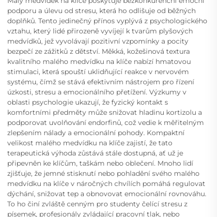
Malý medvídek na klíče poskytuje bezkonkurenční emoční
podporu a úlevu od stresu, která ho odlišuje od běžných
doplňků. Tento jedinečný přínos vyplývá z psychologického
vztahu, který lidé přirozeně vyvíjejí k tvarům plyšových
medvídků, jež vyvolávají pozitivní vzpomínky a pocity
bezpečí ze zážitků z dětství. Měkká, kožešinová textura
kvalitního malého medvídku na klíče nabízí hmatovou
stimulaci, která spouští uklidňující reakce v nervovém
systému, čímž se stává efektivním nástrojem pro řízení
úzkosti, stresu a emocionálního přetížení. Výzkumy v
oblasti psychologie ukazují, že fyzický kontakt s
komfortními předměty může snižovat hladinu kortizolu a
podporovat uvolňování endorfinů, což vedie k měřitelným
zlepšením nálady a emocionální pohody. Kompaktní
velikost malého medvídku na klíče zajistí, že tato
terapeutická výhoda zůstává stále dostupná, ať už je
připevněn ke klíčům, taškám nebo oblečení. Mnoho lidí
zjišťuje, že jemné stisknutí nebo pohladění svého malého
medvídku na klíče v náročných chvílích pomáhá regulovat
dýchání, snižovat tep a obnovovat emocionální rovnováhu.
To ho činí zvláště cenným pro studenty čelící stresu z
písemek, profesionály zvládající pracovní tlak, nebo