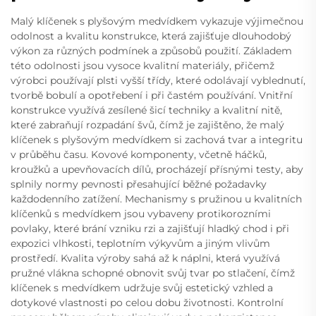
Malý klíčenek s plyšovým medvídkem vykazuje výjimečnou
odolnost a kvalitu konstrukce, která zajišťuje dlouhodobý
výkon za různých podmínek a způsobů použití. Základem
této odolnosti jsou vysoce kvalitní materiály, přičemž
výrobci používají plsti vyšší třídy, které odolávají vyblednutí,
tvorbě bobulí a opotřebení i při častém používání. Vnitřní
konstrukce využívá zesílené šicí techniky a kvalitní nitě,
které zabraňují rozpadání švů, čímž je zajištěno, že malý
klíčenek s plyšovým medvídkem si zachová tvar a integritu
v průběhu času. Kovové komponenty, včetně háčků,
kroužků a upevňovacích dílů, procházejí přísnými testy, aby
splnily normy pevnosti přesahující běžné požadavky
každodenního zatížení. Mechanismy s pružinou u kvalitních
klíčenků s medvídkem jsou vybaveny protikorozními
povlaky, které brání vzniku rzi a zajišťují hladký chod i při
expozici vlhkosti, teplotním výkyvům a jiným vlivům
prostředí. Kvalita výroby sahá až k náplni, která využívá
pružné vlákna schopné obnovit svůj tvar po stlačení, čímž
klíčenek s medvídkem udržuje svůj estetický vzhled a
dotykové vlastnosti po celou dobu životnosti. Kontrolní