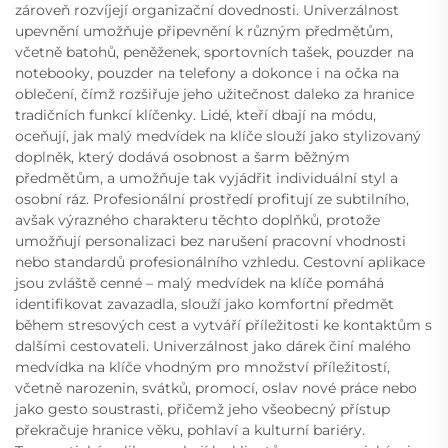
zároveň rozvíjejí organizační dovednosti. Univerzálnost
upevnění umožňuje připevnění k různým předmětům,
včetně batohů, peněženek, sportovních tašek, pouzder na
notebooky, pouzder na telefony a dokonce i na očka na
oblečení, čímž rozšiřuje jeho užitečnost daleko za hranice
tradičních funkcí klíčenky. Lidé, kteří dbají na módu,
oceňují, jak malý medvídek na klíče slouží jako stylizovaný
doplněk, který dodává osobnost a šarm běžným
předmětům, a umožňuje tak vyjádřit individuální styl a
osobní ráz. Profesionální prostředí profitují ze subtilního,
avšak výrazného charakteru těchto doplňků, protože
umožňují personalizaci bez narušení pracovní vhodnosti
nebo standardů profesionálního vzhledu. Cestovní aplikace
jsou zvláště cenné – malý medvídek na klíče pomáhá
identifikovat zavazadla, slouží jako komfortní předmět
během stresových cest a vytváří příležitosti ke kontaktům s
dalšími cestovateli. Univerzálnost jako dárek činí malého
medvídka na klíče vhodným pro množství příležitostí,
včetně narozenin, svátků, promocí, oslav nové práce nebo
jako gesto soustrasti, přičemž jeho všeobecný přístup
překračuje hranice věku, pohlaví a kulturní bariéry.