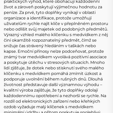
praktických výhod, které obohacují každodenní
život a zároveň poskytují výjimečnou hodnotu za
peníze. Za prvé, tyto doplňky vynikají v oblasti
organizace a identifikace, protože umožňují
uživatelům rychle najít klíče v přeplněném prostoru
nebo odlišit svůj majetek od podobných předmětů.
Výrazný vzhled malého klíčenku s medvídkem z něj
činí okamžitě rozpoznatelný předmět, čímž se
snižuje čas strávený hledáním v taškách nebo
kapse. Emoční přínosy nelze podceňovat, protože
známý tvar medvídkem vyvolává pozitivní asociace
a poskytuje útěchu v stresových situacích. Mnoho
lidí zjišťuje, že dotek nebo stisknutí svého malého
klíčenku s medvídkem pomáhá zmírnit úzkost a
podporuje uvolnění během rušných dnů. Dlouhá
životnost představuje další významnou výhodu –
kvalitní výroba zajišťuje, že tyto doplňky odolají
každodennímu opotřebení a nezhorší se rychle. Na
rozdíl od elektronických zařízení nebo křehkých
ozdob vyžaduje malý klíčenek s medvídkem
minimální údržbu a přitom poskytuje spolehlivý