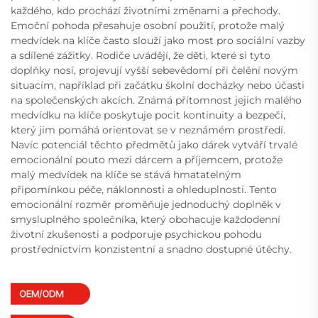
každého, kdo prochází životními změnami a přechody.
Emoční pohoda přesahuje osobní použití, protože malý
medvídek na klíče často slouží jako most pro sociální vazby
a sdílené zážitky. Rodiče uvádějí, že děti, které si tyto
doplňky nosí, projevují vyšší sebevědomí při čelění novým
situacím, například při začátku školní docházky nebo účasti
na společenských akcích. Známá přítomnost jejich malého
medvídku na klíče poskytuje pocit kontinuity a bezpečí,
který jim pomáhá orientovat se v neznámém prostředí.
Navíc potenciál těchto předmětů jako dárek vytváří trvalé
emocionální pouto mezi dárcem a příjemcem, protože
malý medvídek na klíče se stává hmatatelným
připomínkou péče, náklonnosti a ohleduplnosti. Tento
emocionální rozměr proměňuje jednoduchý doplněk v
smysluplného společníka, který obohacuje každodenní
životní zkušenosti a podporuje psychickou pohodu
prostřednictvím konzistentní a snadno dostupné útěchy.