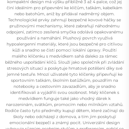
kompaktní design má výšku přibližně 3 až 4 palce, což jej
činí ideálním pro připevnění ke klíčům, taškám, kabelkám
nebo batohům, aniž by přidával nadměrný objem.
Technologické prvky zahrnují bezpečné kovové háčky se
pružinovými mechanismy, které zabraňují náhodnému
odpojení, zatímco zesílená smyčka odolává opakovanému
používání a namáhání. Plushový povrch využívá
hypoalergenní materiály, které jsou bezpečné pro citlivou
kůži a snadno se čistí pomocí lokální úpravy. Použití
malého klíčenku s medvídkem sahá daleko za rámec
běžného uspořádání klíčů. Slouží jako společník při zvládání
stresových situací a poskytuje hmatové potěšení díky své
jemné textuře. Mnozí uživatelé tyto klíčenky připevňují ke
sportovním taškám, školním batůžkům, pouzdřím na
notebooky a cestovním zavazadlům, aby je snadno
identifikovali a vyjádřili svou osobnost. Malý klíčenek s
medvídkem funguje také jako vhodný dárek k
narozeninám, svátkům, promocím nebo milníkům vztahů.
Rodiče často tyto předměty kupují dětem, které začínají do
školy nebo odcházejí z domova, a tím jim poskytují
emocionální bezpečí a známý pocit. Univerzální design
vyhovuje různým osobním stylům a preferencím, nabízí se