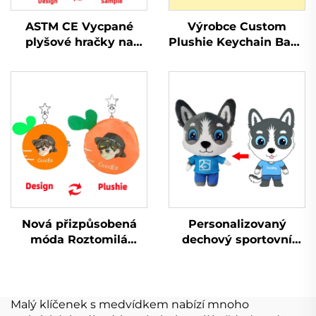
ASTM CE Vycpané
Výrobce Custom
plyšové hračky na
Plushie Keychain Baby
zakázku vyrobené
Plyšová hračka
vycpané plyšové
Plyšová panenka Kpop
hračky na prodej
Custom
Nová přizpůsobená
Personalizovaný
móda Roztomilá
dechový sportovní
plyšová kabelka
přívěsek na zakázku z
Keychain Plyšová
plyšové hadrové
peněženka na mince
panenky
Malý klíčenek s medvídkem nabízí mnoho