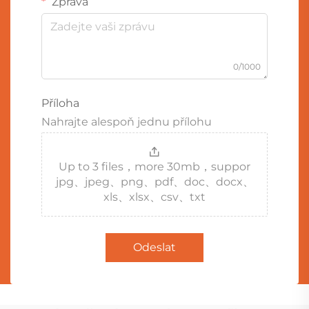
Zpráva
0/1000
Příloha
Nahrajte alespoň jednu přílohu
Up to 3 files，more 30mb，suppor
jpg、jpeg、png、pdf、doc、docx、
xls、xlsx、csv、txt
Odeslat