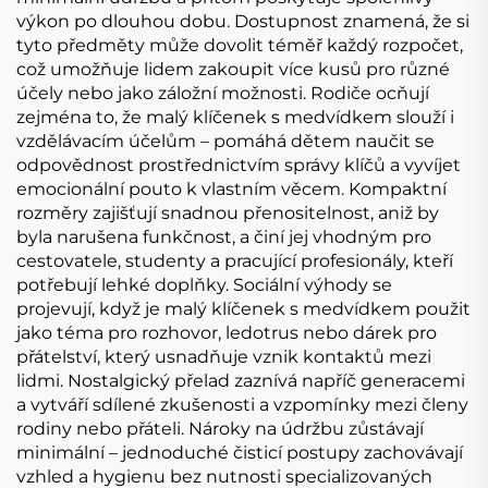
výkon po dlouhou dobu. Dostupnost znamená, že si
tyto předměty může dovolit téměř každý rozpočet,
což umožňuje lidem zakoupit více kusů pro různé
účely nebo jako záložní možnosti. Rodiče ocňují
zejména to, že malý klíčenek s medvídkem slouží i
vzdělávacím účelům – pomáhá dětem naučit se
odpovědnost prostřednictvím správy klíčů a vyvíjet
emocionální pouto k vlastním věcem. Kompaktní
rozměry zajišťují snadnou přenositelnost, aniž by
byla narušena funkčnost, a činí jej vhodným pro
cestovatele, studenty a pracující profesionály, kteří
potřebují lehké doplňky. Sociální výhody se
projevují, když je malý klíčenek s medvídkem použit
jako téma pro rozhovor, ledotrus nebo dárek pro
přátelství, který usnadňuje vznik kontaktů mezi
lidmi. Nostalgický přelad zaznívá napříč generacemi
a vytváří sdílené zkušenosti a vzpomínky mezi členy
rodiny nebo přáteli. Nároky na údržbu zůstávají
minimální – jednoduché čisticí postupy zachovávají
vzhled a hygienu bez nutnosti specializovaných