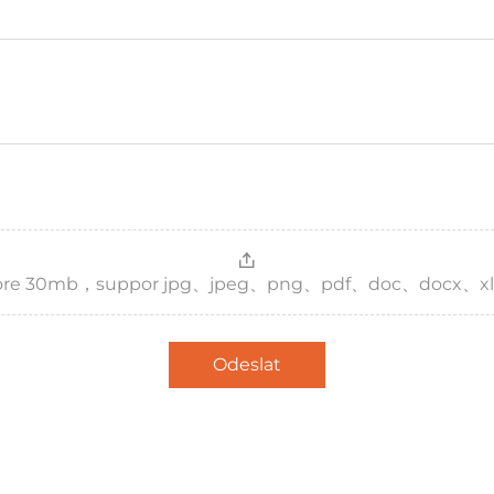
，more 30mb，suppor jpg、jpeg、png、pdf、doc、docx、xl
Odeslat