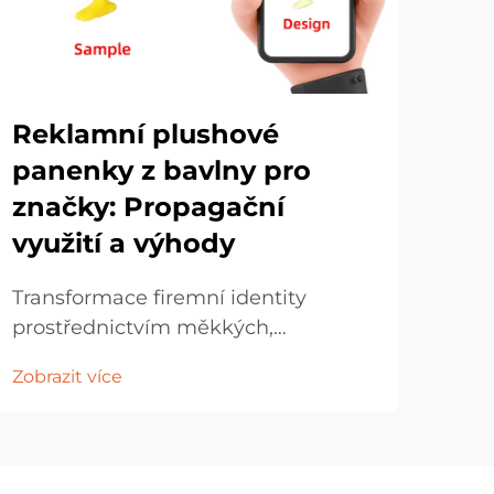
Reklamní plushové
Vy
panenky z bavlny pro
zví
značky: Propagační
vy
využití a výhody
Por
ply
Transformace firemní identity
mez
prostřednictvím měkkých,
Zobr
zví
kocoucích marketingových nástrojů
Zobrazit více
před
V dnešní konkurenčním
jed
marketingovém prostředí firmy
vyt
neustále hledají inovativní způsoby,
krea
jak se spojit se svou veřejností na