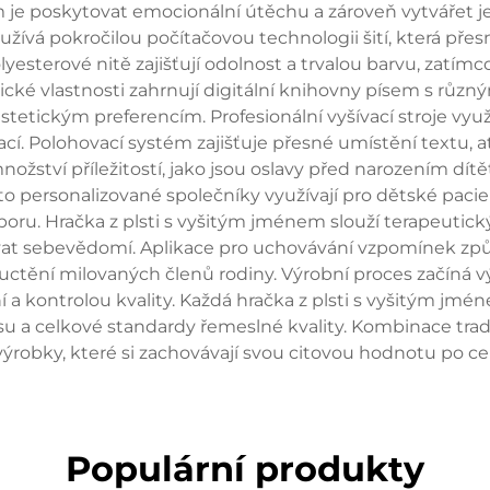
em je poskytovat emocionální útěchu a zároveň vytvářet
využívá pokročilou počítačovou technologii šití, která pře
yesterové nitě zajišťují odolnost a trvalou barvu, zatímco
cké vlastnosti zahrnují digitální knihovny písem s různým
etickým preferencím. Profesionální vyšívací stroje využ
cí. Polohovací systém zajišťuje přesné umístění textu, a
nožství příležitostí, jako jsou oslavy před narozením dí
o personalizované společníky využívají pro dětské pacie
poru. Hračka z plsti s vyšitým jménem slouží terapeut
 sebevědomí. Aplikace pro uchovávání vzpomínek způso
ění milovaných členů rodiny. Výrobní proces začíná výb
 kontrolou kvality. Každá hračka z plsti s vyšitým jmé
pisu a celkové standardy řemeslné kvality. Kombinace tra
é výrobky, které si zachovávají svou citovou hodnotu po ce
Populární produkty