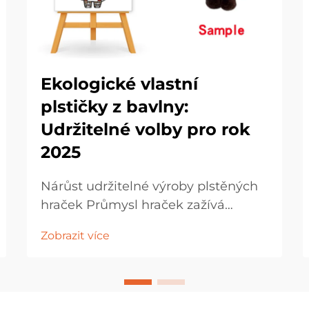
Ekologické vlastní
plstičky z bavlny:
Udržitelné volby pro rok
2025
Nárůst udržitelné výroby plstěných
hraček Průmysl hraček zažívá
pozoruhodnou transformaci, protože
Zobrazit více
spotřebitelé stále více hledají
udržitelné alternativy tradičním
hračkám. V čele této zelené
revoluce stojí ekologické...