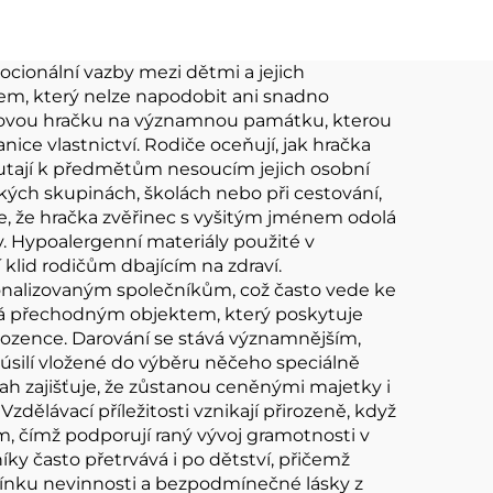
ka
měkká plyšová
hračka Přizpůsobit
ocionální vazby mezi dětmi a jejich
em, který nelze napodobit ani snadno
lyšovou hračku na významnou památku, kterou
nice vlastnictví. Rodiče oceňují, jak hračka
outají k předmětům nesoucím jejich osobní
ských skupinách, školách nebo při cestování,
je, že hračka zvěřinec s vyšitým jménem odolá
ty. Hypoalergenní materiály použité v
klid rodičům dbajícím na zdraví.
rsonalizovaným společníkům, což často vede ke
ává přechodným objektem, který poskytuje
ozence. Darování se stává významnějším,
úsilí vložené do výběru něčeho speciálně
tah zajišťuje, že zůstanou ceněnými majetky i
zdělávací příležitosti vznikají přirozeně, když
, čímž podporují raný vývoj gramotnosti v
y často přetrvává i po dětství, přičemž
nku nevinnosti a bezpodmínečné lásky z