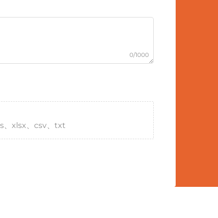
0/1000
s、xlsx、csv、txt