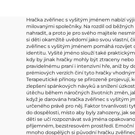
panenky Plyšová
Hrač
klíčenka na zakázku
po
Hračka zvěřinec s vyšitým jménem nabízí výji
milovanými společníky. Na rozdíl od běžných
Hu
nahradit, a proto je pro svého majitele ne
si děti okamžitě uvědomí jako svou vlastní, čí
zvěřinec s vyšitým jménem pomáhá rozvíjet o
identitu. Vyšité jméno slouží také praktický
kdy by jinak hračky mohly být ztraceny nebo 
pravidelnému praní i intenzivní hře, aniž by 
prémiových verzích činí tyto hračky vhodnými 
Terapeutické přínosy se přirozeně projevují, 
zlepšení spánkových návyků a snížení úzkost
útěchu během náročných životních změn, jak
když je darována hračka zvěřinec s vyšitým 
určeného právě pro něj. Faktor trvanlivosti t
do dospělosti, místo aby byly zahozeny, jak se
děti se učí rozpoznávat svá jména opakovano
příjemném, bezstresovém prostředí. Emoční b
mnoho dospělých si původní hračku zvěřine