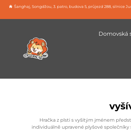
Šanghaj, Songdžou, 3. patro, budova 5, průjezd 288, silnice J
Domovská s
vyší
Hračka z plsti s vyšitým jménem předst
individuálně upravené plyšové společníky 