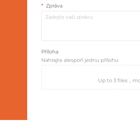
Zpráva
Příloha
Nahrajte alespoň jednu přílohu
Up to 3 files