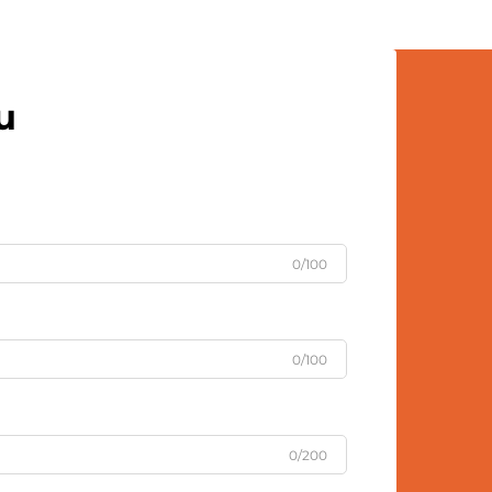
více osobní a emocionální úrovni.
Vlastní plstěné panenky z bavlny...
u
0/100
0/100
0/200