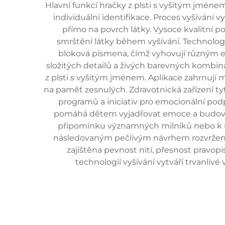
Hlavní funkcí hračky z plsti s vyšitým jmén
individuální identifikace. Proces vyšívání 
přímo na povrch látky. Vysoce kvalitní pol
smrštění látky během vyšívání. Technologi
bloková písmena, čímž vyhovují různým est
složitých detailů a živých barevných kombina
z plsti s vyšitým jménem. Aplikace zahrnují m
na paměť zesnulých. Zdravotnická zařízení tyt
programů a iniciativ pro emocionální pod
pomáhá dětem vyjadřovat emoce a budovat
připomínku významných milníků nebo k uct
následovaným pečlivým návrhem rozvržení a
zajištěna pevnost nití, přesnost pravo
technologií vyšívání vytváří trvanliv