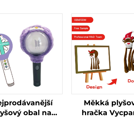
jprodávanější
Měkká plyšo
lyšový obal na
hračka Vycpa
nenku Kpop s
zvířátko Mon
hkou tyčinkou
Funny Stitch M