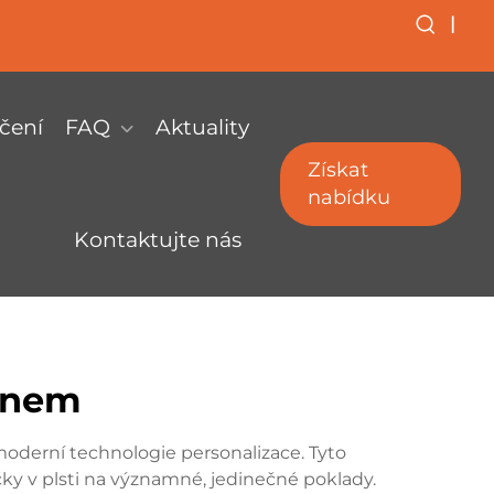
|
čení
FAQ
Aktuality
Získat
nabídku
Kontaktujte nás
ménem
moderní technologie personalizace. Tyto
ky v plsti na významné, jedinečné poklady.