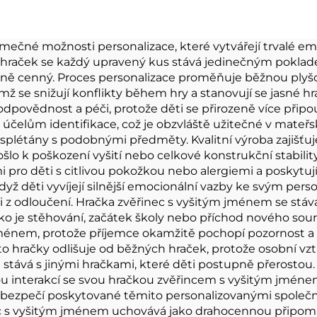
ky pro fanoušky
plyšová hrač
pových hvězd
mečné možnosti personalizace, které vytvářejí trvalé em
 hraček se každý upravený kus stává jedinečným poklad
dební koncert
smírně cenný. Proces personalizace proměňuje běžnou p
mž se snižují konflikty během hry a stanovují se jasné hra
dpovědnost a péči, protože děti se přirozeně více přip
m účelům identifikace, což je obzvláště užitečné v mateř
splétány s podobnými předměty. Kvalitní výroba zajišťu
došlo k poškození vyšití nebo celkové konstrukční stabili
pro děti s citlivou pokožkou nebo alergiemi a poskytují 
když děti vyvíjejí silnější emocionální vazby ke svým pe
i z odloučení. Hračka zvěřinec s vyšitým jménem se st
o je stěhování, začátek školy nebo příchod nového sour
jménem, protože příjemce okamžitě pochopí pozornost a 
yto hračky odlišuje od běžných hraček, protože osobní vz
 stává s jinými hračkami, které děti postupně přerostou. V
u interakcí se svou hračkou zvěřincem s vyšitým jménem
ezpečí poskytované těmito personalizovanými společník
c s vyšitým jménem uchovává jako drahocennou připomí