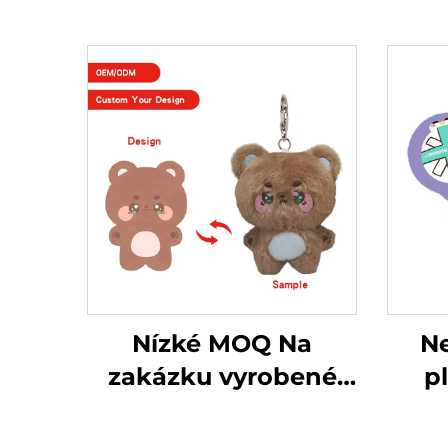
Nízké MOQ Na
Ne
zakázku vyrobené
p
malé Kpop plyšové
pa
klíčenky pro
le