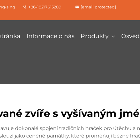
ung-sing
+86-18217615209
[email protected]
tránka
Informace o nás
Produkty
Osvěd
vané zvíře s vyšívaným j
avuje dokonalé spojení tradičních hraček pro útěchu a 
slouží jako ceněné památky, které proměňují běžné hrač