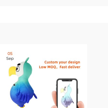
05
1
Sep
Oc