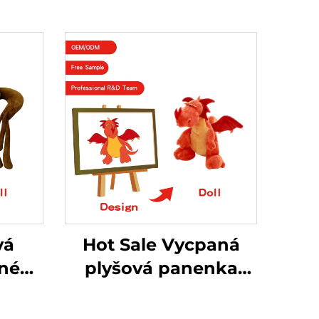
vá
Hot Sale Vycpaná
né
plyšová panenka
key
Peluche Výrobce
alá
Vlastní logo Plyšová