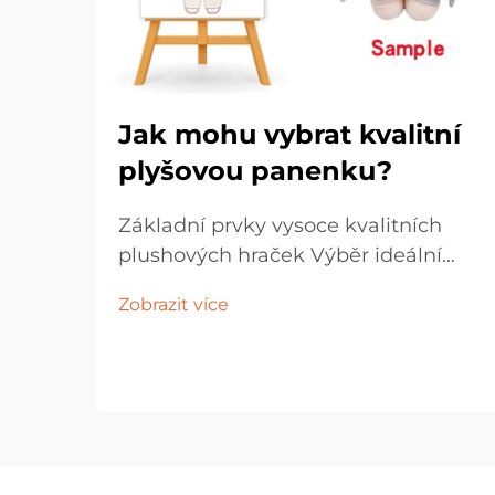
Jak mohu vybrat kvalitní
plyšovou panenku?
Základní prvky vysoce kvalitních
plushových hraček Výběr ideální
plushové panenky zahrnuje více než
Zobrazit více
jen výběr nejroztomilejší tváře na
polici. Tyto drahocenné společníci
mají zvláštní místo jak v
hračkárnách dětí, tak v vitrínách
dospělých sběratelů...