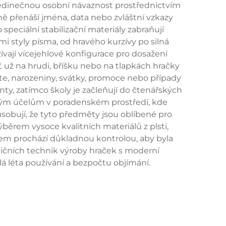
 jedinečnou osobní návaznost prostřednictvím
sně přenáší jména, data nebo zvláštní vzkazy
 speciální stabilizační materiály zabraňují
i styly písma, od hravého kurzívy po silná
ívají vícejehlové konfigurace pro dosažení
ť už na hrudi, bříšku nebo na tlapkách hračky
těte, narozeniny, svátky, promoce nebo případy
nty, zatímco školy je začleňují do čtenářských
ickým účelům v poradenském prostředí, kde
bují, že tyto předměty jsou oblíbené pro
ěrem vysoce kvalitních materiálů z plsti,
nem prochází důkladnou kontrolou, aby byla
dičních technik výroby hraček s moderní
lá léta používání a bezpočtu objímání.