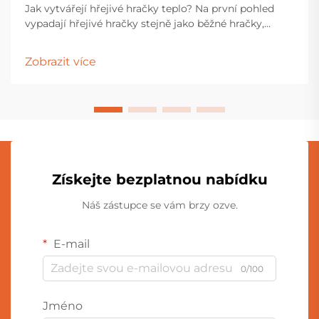
Jak vytvářejí hřejivé hračky teplo? Na první pohled
vypadají hřejivé hračky stejně jako běžné hračky,
protože obě jsou vyrobeny z měkkých látek. Výplň
uvnitř je však zcela odlišná. Kromě obvyklé vatované
Zobrazit více
výplně obsahují hřejivé hračky také topné těleso a
akumulátor, které umožňují generování a udržování
tepla.
Získejte bezplatnou nabídku
Náš zástupce se vám brzy ozve.
E-mail
0/100
Jméno