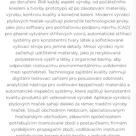
po doručení. Řídí každý aspekt výroby, od počátečního
kreslení a tvorby prototypů až po zásobování materiály,
výrobu, kontrolu kvality a konečné balení. Moderní výrobci
plyšových hraček využívají pokročilé technologické prvky,
jako jsou softwary pro počítačovou podporu návrhu (CAD)
pro přesné vytváření střihových vzorů, automatické střihací
systémy pro konzistentní tvary látek a sofistikované
vyšívací stroje pro jemné detaily. Mnozí výrobci nyní
začleňují udržitelné materiály, jako je recyklovaná
polyesterová výplň a látky z organické bavlny, aby
odpovídali rostoucímu environmentálnímu uvědomění
mezi spotřebiteli. Technologie zajištění kvality zahrnují
digitální testovací zařízení pro posuzování odolnosti,
analytické nástroje pro ověřování bezpečnosti materiálů a
automatické inspekční systémy, které zajišťují konzistentní
kvalitu produktů při velkosériové výrobě. Aplikace výrobců
plyšových hraček sahají daleko za rámec tradiční výroby
hraček. Slouží obchodním řetězcům, specializovaným
hračkářským obchodům, zábavním společnostem
potřebujícím licencované zboží s postavičkami, firmám
vyrábějícím propagační zboží, vzdělávacím institucím
potřebujícím terapeutické hračky a individuálním