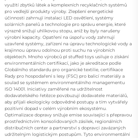
využití zbytků látek a komplexních recyklačních systémů
pro vedlejší produkty výroby. Zlepšení energetické
účinnosti zahrnují instalaci LED osvětlení, systémy
solárních panelů a technologie pro správu energie, které
výrazně snižují uhlíkovou stopu, aniž by byly narušeny
výrobní kapacity. Opatření na úspořu vody zahrnují
uzavřené systémy, zařízení na úpravu technologické vody a
krajinnou úpravu odolnou proti suchu na výrobních
objektech. Mnoho výrobců pl stuffed toys usiluje o získání
environmentálních certifikací, jako je akreditace podle
Globálního standardu pro organické textilie, certifikace
Rady pro hospodaření s lesy (FSC) pro balicí materiály a
soulad se systémem environmentálního managementu
ISO 14001. Iniciativy zaměřené na udržitelnost
dodavatelského řetězce povzbuzují dodavatele materiálů,
aby přijali ekologicky odpovědné postupy a tím vytvářely
pozitivní dopad v celém výrobním ekosystému.
Optimalizace dopravy snižuje emise související s přepravou
prostřednictvím konsolidovaných zásilek, regionálních
distribučních center a partnerství s dopravci zavázaných
udržitelným logistickým postupům. Tyto environmentální