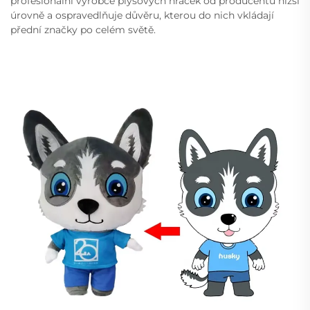
profesionální výrobce plyšových hraček od producentů nižší
úrovně a ospravedlňuje důvěru, kterou do nich vkládají
přední značky po celém světě.