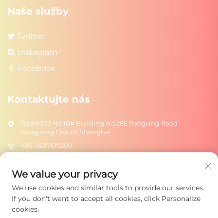
Naše služby
Twitter
Instagram
Facebook
Kontaktujte nás
Room303 No.10# Building No.285 Rongxing Road
Songjiang District Shanghai
+86-18217615209
[email protected]
We value your privacy
We use cookies and similar tools to provide our services.
Odeslat
If you don't want to accept all cookies, click Personalize
cookies.