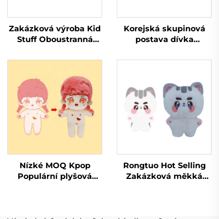
Zakázková výroba Kid
Korejská skupinová
Stuff Oboustranná
postava dívka
měkká vycpaná
kreslená čelenka
panenka Plyšáky
plyšová roztomilá
Výrobce Zakázková
zvířecí čelenka
plyšová hračka
Nízké MOQ Kpop
Rongtuo Hot Selling
Populární plyšová
Zakázková měkká
plyšová panenka na
plyšová hračka OEM
zakázku
ODM Vlastní Kpop
Plyšová hračka pro