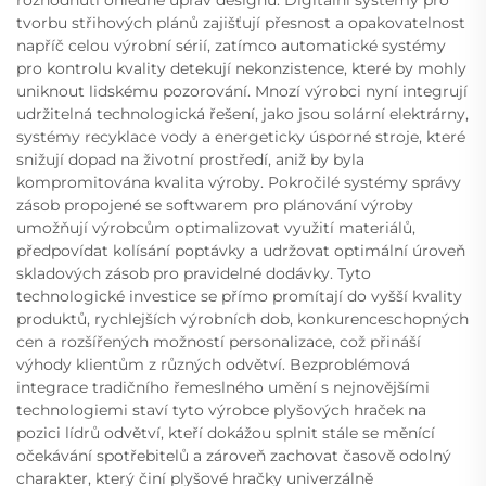
tvorbu střihových plánů zajišťují přesnost a opakovatelnost
napříč celou výrobní sérií, zatímco automatické systémy
pro kontrolu kvality detekují nekonzistence, které by mohly
uniknout lidskému pozorování. Mnozí výrobci nyní integrují
udržitelná technologická řešení, jako jsou solární elektrárny,
systémy recyklace vody a energeticky úsporné stroje, které
snižují dopad na životní prostředí, aniž by byla
kompromitována kvalita výroby. Pokročilé systémy správy
zásob propojené se softwarem pro plánování výroby
umožňují výrobcům optimalizovat využití materiálů,
předpovídat kolísání poptávky a udržovat optimální úroveň
skladových zásob pro pravidelné dodávky. Tyto
technologické investice se přímo promítají do vyšší kvality
produktů, rychlejších výrobních dob, konkurenceschopných
cen a rozšířených možností personalizace, což přináší
výhody klientům z různých odvětví. Bezproblémová
integrace tradičního řemeslného umění s nejnovějšími
technologiemi staví tyto výrobce plyšových hraček na
pozici lídrů odvětví, kteří dokážou splnit stále se měnící
očekávání spotřebitelů a zároveň zachovat časově odolný
charakter, který činí plyšové hračky univerzálně