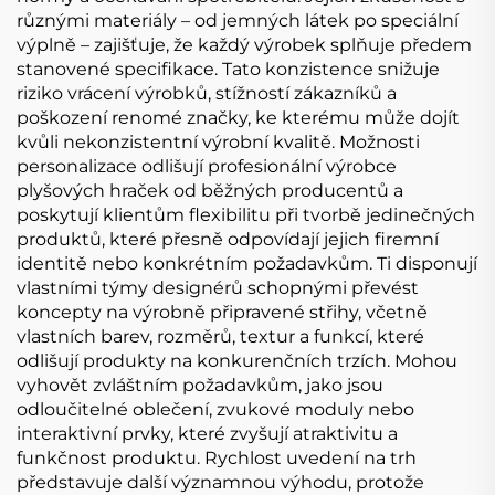
různými materiály – od jemných látek po speciální
výplně – zajišťuje, že každý výrobek splňuje předem
stanovené specifikace. Tato konzistence snižuje
riziko vrácení výrobků, stížností zákazníků a
poškození renomé značky, ke kterému může dojít
kvůli nekonzistentní výrobní kvalitě. Možnosti
personalizace odlišují profesionální výrobce
plyšových hraček od běžných producentů a
poskytují klientům flexibilitu při tvorbě jedinečných
produktů, které přesně odpovídají jejich firemní
identitě nebo konkrétním požadavkům. Ti disponují
vlastními týmy designérů schopnými převést
koncepty na výrobně připravené střihy, včetně
vlastních barev, rozměrů, textur a funkcí, které
odlišují produkty na konkurenčních trzích. Mohou
vyhovět zvláštním požadavkům, jako jsou
odloučitelné oblečení, zvukové moduly nebo
interaktivní prvky, které zvyšují atraktivitu a
funkčnost produktu. Rychlost uvedení na trh
představuje další významnou výhodu, protože