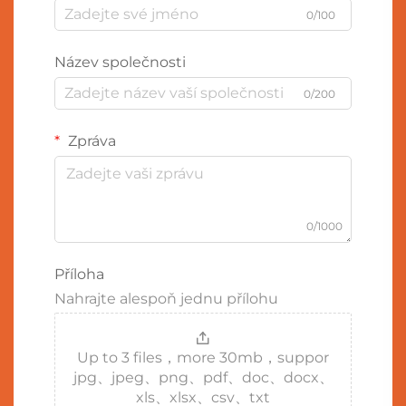
0/100
Název společnosti
0/200
Zpráva
0/1000
Příloha
Nahrajte alespoň jednu přílohu
Up to 3 files，more 30mb，suppor
jpg、jpeg、png、pdf、doc、docx、
xls、xlsx、csv、txt