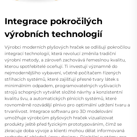
Integrace pokročilých
výrobních technologií
Výrobci moderních plyšových hraček se odlišují pokročilou
integrací technologií, která revolucí změnila tradiční
výrobní metody, a zároveň zachovává řemeslnou kvalitu,
kterou spotřebitelé oceňují. Ti investují významně do
nejmodernějšího vybavení, včetně počítačem řízených
střihacích systémů, které zajišťují přesné tvary látek s
minimálním odpadem, programovatelných vyšívacích
strojů schopných vytvářet složité návrhy a konzistentní
kvalitu švu, a automatických plnících systémů, které
rovnoměrně rozvádějí plnivo pro optimální udržení tvaru a
trvanlivost. Integrace softwaru pro 3D modelování
umožňuje výrobcům plyšových hraček vizualizovat
produkty ještě před fyzickým prototypováním, čímž se
zkracuje doba vývoje a klienti mohou dělat informovaná
rozhodnutí ohledně úprav designu. Digitální systémy pro