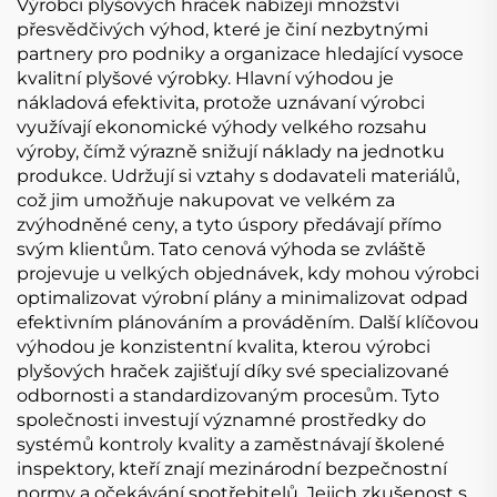
panenku 10 cm
Výrobci plyšových hraček nabízejí množství
přesvědčivých výhod, které je činí nezbytnými
partnery pro podniky a organizace hledající vysoce
kvalitní plyšové výrobky. Hlavní výhodou je
nákladová efektivita, protože uznávaní výrobci
využívají ekonomické výhody velkého rozsahu
výroby, čímž výrazně snižují náklady na jednotku
produkce. Udržují si vztahy s dodavateli materiálů,
což jim umožňuje nakupovat ve velkém za
zvýhodněné ceny, a tyto úspory předávají přímo
svým klientům. Tato cenová výhoda se zvláště
projevuje u velkých objednávek, kdy mohou výrobci
optimalizovat výrobní plány a minimalizovat odpad
efektivním plánováním a prováděním. Další klíčovou
výhodou je konzistentní kvalita, kterou výrobci
plyšových hraček zajišťují díky své specializované
odbornosti a standardizovaným procesům. Tyto
společnosti investují významné prostředky do
systémů kontroly kvality a zaměstnávají školené
inspektory, kteří znají mezinárodní bezpečnostní
normy a očekávání spotřebitelů. Jejich zkušenost s