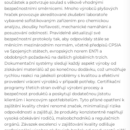
součástek a potvrzuje soulad s věkově vhodnými
bezpečnostními směrnicemi. Mnoho výrobců plyšových
hraček provozuje akreditované zkušební laboratoře
vybavené sofistikovaným zařízením pro chemickou
analýzu, zkoušky hořlavosti, mechanické namáhání a
posuzování odolnosti. Pravidelně aktualizují své
bezpečnostní protokoly tak, aby odpovídaly stále se
měnícím mezinárodním normám, včetně předpisů CPSIA
ve Spojených státech, evropských norem EN71 a
obdobných požadavků na dalších globálních trzích.
Dokumentační systémy sledují každý aspekt výroby od
získávání materiálů až po konečnou dodávku, což umožňuje
rychlou reakci na jakékoli problémy s kvalitou a efektivní
provedení vrácení výrobků v případě potřeby. Certifikační
programy třetích stran ověřují výrobní procesy a
bezpečnost produktů a poskytují dodatečnou jistotu
klientům i koncovým spotřebitelům. Tyto přísné opatření k
zajištění kvality chrání renomé značek, minimalizují rizika
odpovědnosti a zajišťují, že produkty konzistentně naplňují
vysoká očekávání rodičů, maloobchodníků a regulačních
orgánů. Závazek excelenci v zajišťování kvality odlišuje