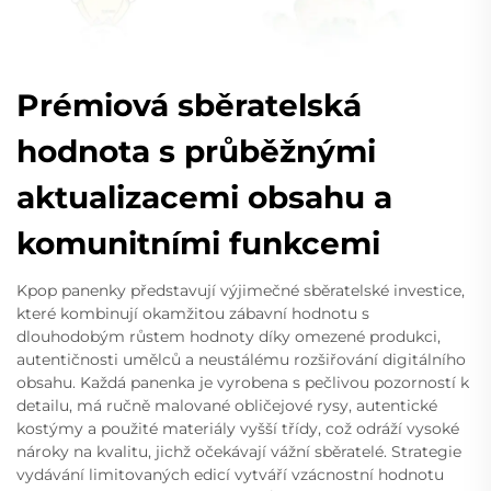
Prémiová sběratelská
hodnota s průběžnými
aktualizacemi obsahu a
komunitními funkcemi
Kpop panenky představují výjimečné sběratelské investice,
které kombinují okamžitou zábavní hodnotu s
dlouhodobým růstem hodnoty díky omezené produkci,
autentičnosti umělců a neustálému rozšiřování digitálního
obsahu. Každá panenka je vyrobena s pečlivou pozorností k
detailu, má ručně malované obličejové rysy, autentické
kostýmy a použité materiály vyšší třídy, což odráží vysoké
nároky na kvalitu, jichž očekávají vážní sběratelé. Strategie
vydávání limitovaných edicí vytváří vzácnostní hodnotu