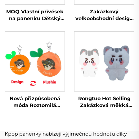
MOQ Vlastní přívěsek
Zakázkový
na panenku Dětský
velkoobchodní design
návrhář panenky
Mini plyšový plyšák
Ošklivé logo vlastní
vyrábí hračky Plyšák
plyšová hračka
na zakázku
Keychain
Nová přizpůsobená
Rongtuo Hot Selling
móda Roztomilá
Zakázková měkká
plyšová kabelka
plyšová hračka OEM
Keychain Plyšová
ODM Vlastní Kpop
peněženka na mince
Plyšová hračka pro
panenku 10 cm
Kpop panenky nabízejí výjimečnou hodnotu díky