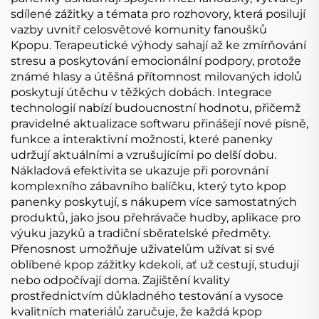
sdílené zážitky a témata pro rozhovory, která posilují
vazby uvnitř celosvětové komunity fanoušků
Kpopu. Terapeutické výhody sahají až ke zmírňování
stresu a poskytování emocionální podpory, protože
známé hlasy a útěšná přítomnost milovaných idolů
poskytují útěchu v těžkých dobách. Integrace
technologií nabízí budoucnostní hodnotu, přičemž
pravidelné aktualizace softwaru přinášejí nové písně,
funkce a interaktivní možnosti, které panenky
udržují aktuálními a vzrušujícími po delší dobu.
Nákladová efektivita se ukazuje při porovnání
komplexního zábavního balíčku, který tyto kpop
panenky poskytují, s nákupem více samostatných
produktů, jako jsou přehrávače hudby, aplikace pro
výuku jazyků a tradiční sběratelské předměty.
Přenosnost umožňuje uživatelům užívat si své
oblíbené kpop zážitky kdekoli, ať už cestují, studují
nebo odpočívají doma. Zajištění kvality
prostřednictvím důkladného testování a vysoce
kvalitních materiálů zaručuje, že každá kpop