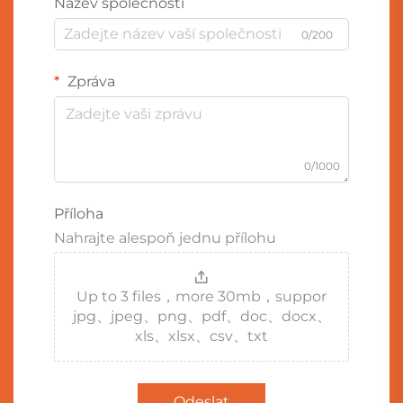
Název společnosti
0/200
Zpráva
0/1000
Příloha
Nahrajte alespoň jednu přílohu
Up to 3 files，more 30mb，suppor
jpg、jpeg、png、pdf、doc、docx、
xls、xlsx、csv、txt
Odeslat