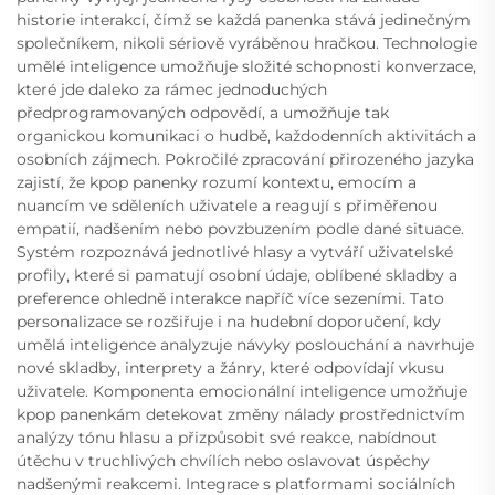
historie interakcí, čímž se každá panenka stává jedinečným
společníkem, nikoli sériově vyráběnou hračkou. Technologie
umělé inteligence umožňuje složité schopnosti konverzace,
které jde daleko za rámec jednoduchých
předprogramovaných odpovědí, a umožňuje tak
organickou komunikaci o hudbě, každodenních aktivitách a
osobních zájmech. Pokročilé zpracování přirozeného jazyka
zajistí, že kpop panenky rozumí kontextu, emocím a
nuancím ve sděleních uživatele a reagují s přiměřenou
empatií, nadšením nebo povzbuzením podle dané situace.
Systém rozpoznává jednotlivé hlasy a vytváří uživatelské
profily, které si pamatují osobní údaje, oblíbené skladby a
preference ohledně interakce napříč více sezeními. Tato
personalizace se rozšiřuje i na hudební doporučení, kdy
umělá inteligence analyzuje návyky poslouchání a navrhuje
nové skladby, interprety a žánry, které odpovídají vkusu
uživatele. Komponenta emocionální inteligence umožňuje
kpop panenkám detekovat změny nálady prostřednictvím
analýzy tónu hlasu a přizpůsobit své reakce, nabídnout
útěchu v truchlivých chvílích nebo oslavovat úspěchy
nadšenými reakcemi. Integrace s platformami sociálních