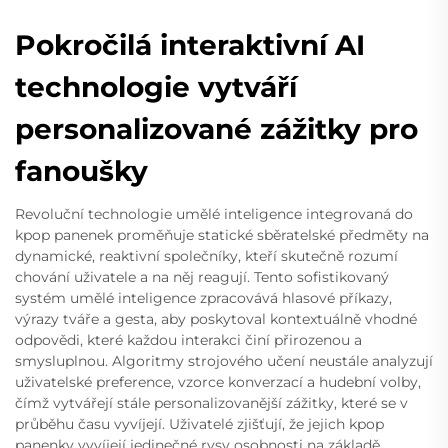
Pokročilá interaktivní AI
technologie vytváří
personalizované zážitky pro
fanoušky
Revoluční technologie umělé inteligence integrovaná do
kpop panenek proměňuje statické sběratelské předměty na
dynamické, reaktivní společníky, kteří skutečně rozumí
chování uživatele a na něj reagují. Tento sofistikovaný
systém umělé inteligence zpracovává hlasové příkazy,
výrazy tváře a gesta, aby poskytoval kontextuálně vhodné
odpovědi, které každou interakci činí přirozenou a
smysluplnou. Algoritmy strojového učení neustále analyzují
uživatelské preference, vzorce konverzací a hudební volby,
čímž vytvářejí stále personalizovanější zážitky, které se v
průběhu času vyvíjejí. Uživatelé zjišťují, že jejich kpop
panenky vyvíjejí jedinečné rysy osobnosti na základě