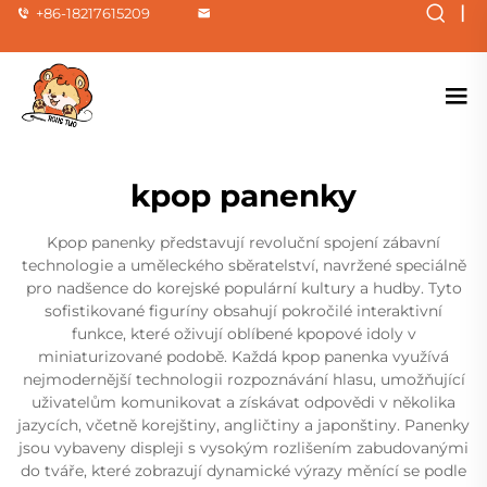
|
+86-18217615209
kpop panenky
Kpop panenky představují revoluční spojení zábavní
technologie a uměleckého sběratelství, navržené speciálně
pro nadšence do korejské populární kultury a hudby. Tyto
sofistikované figuríny obsahují pokročilé interaktivní
funkce, které oživují oblíbené kpopové idoly v
miniaturizované podobě. Každá kpop panenka využívá
nejmodernější technologii rozpoznávání hlasu, umožňující
uživatelům komunikovat a získávat odpovědi v několika
jazycích, včetně korejštiny, angličtiny a japonštiny. Panenky
jsou vybaveny displeji s vysokým rozlišením zabudovanými
do tváře, které zobrazují dynamické výrazy měnící se podle