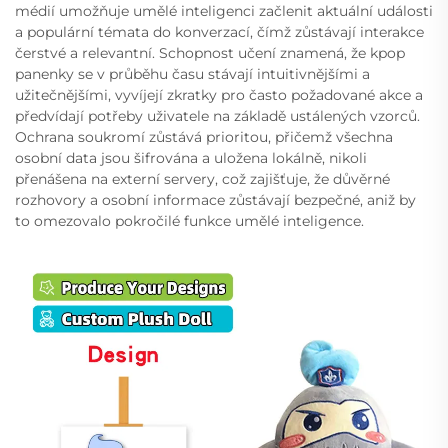
médií umožňuje umělé inteligenci začlenit aktuální události
a populární témata do konverzací, čímž zůstávají interakce
čerstvé a relevantní. Schopnost učení znamená, že kpop
panenky se v průběhu času stávají intuitivnějšími a
užitečnějšími, vyvíjejí zkratky pro často požadované akce a
předvídají potřeby uživatele na základě ustálených vzorců.
Ochrana soukromí zůstává prioritou, přičemž všechna
osobní data jsou šifrována a uložena lokálně, nikoli
přenášena na externí servery, což zajišťuje, že důvěrné
rozhovory a osobní informace zůstávají bezpečné, aniž by
to omezovalo pokročilé funkce umělé inteligence.