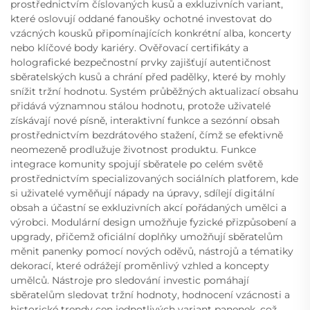
prostřednictvím číslovaných kusů a exkluzivních variant,
které oslovují oddané fanoušky ochotné investovat do
vzácných kousků připomínajících konkrétní alba, koncerty
nebo klíčové body kariéry. Ověřovací certifikáty a
holografické bezpečnostní prvky zajišťují autentičnost
sběratelských kusů a chrání před padělky, které by mohly
snížit tržní hodnotu. Systém průběžných aktualizací obsahu
přidává významnou stálou hodnotu, protože uživatelé
získávají nové písně, interaktivní funkce a sezónní obsah
prostřednictvím bezdrátového stažení, čímž se efektivně
neomezeně prodlužuje životnost produktu. Funkce
integrace komunity spojují sběratele po celém světě
prostřednictvím specializovaných sociálních platforem, kde
si uživatelé vyměňují nápady na úpravy, sdílejí digitální
obsah a účastní se exkluzivních akcí pořádaných umělci a
výrobci. Modulární design umožňuje fyzické přizpůsobení a
upgrady, přičemž oficiální doplňky umožňují sběratelům
měnit panenky pomocí nových oděvů, nástrojů a tématiky
dekorací, které odrážejí proměnlivý vzhled a koncepty
umělců. Nástroje pro sledování investic pomáhají
sběratelům sledovat tržní hodnoty, hodnocení vzácnosti a
historické trendy cen jednotlivých variant panenek, což