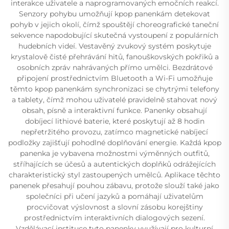
interakce uživatele a naprogramovaných emočních reakcí.
Senzory pohybu umožňují kpop panenkám detekovat
pohyb v jejich okolí, čímž spouštějí choreografické taneční
sekvence napodobující skutečná vystoupení z populárních
hudebních videí. Vestavěný zvukový systém poskytuje
krystalově čisté přehrávání hitů, fanouškovských pokřiků a
osobních zpráv nahrávaných přímo umělci. Bezdrátové
připojení prostřednictvím Bluetooth a Wi-Fi umožňuje
těmto kpop panenkám synchronizaci se chytrými telefony
a tablety, čímž mohou uživatelé pravidelně stahovat nový
obsah, písně a interaktivní funkce. Panenky obsahují
dobíjecí lithiové baterie, které poskytují až 8 hodin
nepřetržitého provozu, zatímco magnetické nabíjecí
podložky zajišťují pohodlné doplňování energie. Každá kpop
panenka je vybavena možnostmi výměnných outfitů,
stříhajících se účesů a autentických doplňků odrážejících
charakteristický styl zastoupených umělců. Aplikace těchto
panenek přesahují pouhou zábavu, protože slouží také jako
společníci při učení jazyků a pomáhají uživatelům
procvičovat výslovnost a slovní zásobu korejštiny
prostřednictvím interaktivních dialogových sezení.
Vzdělávací instituce tyto panenky využívají pro kulturní