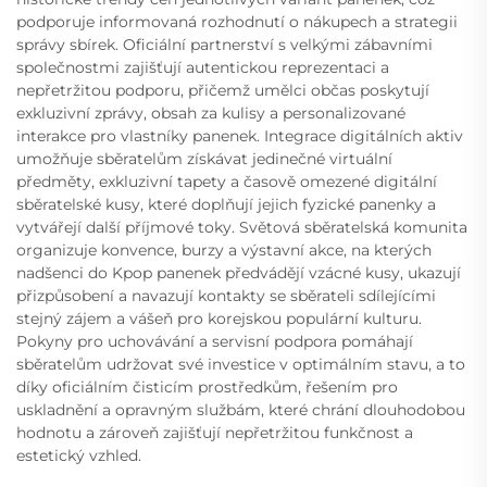
podporuje informovaná rozhodnutí o nákupech a strategii
správy sbírek. Oficiální partnerství s velkými zábavními
společnostmi zajišťují autentickou reprezentaci a
nepřetržitou podporu, přičemž umělci občas poskytují
exkluzivní zprávy, obsah za kulisy a personalizované
interakce pro vlastníky panenek. Integrace digitálních aktiv
umožňuje sběratelům získávat jedinečné virtuální
předměty, exkluzivní tapety a časově omezené digitální
sběratelské kusy, které doplňují jejich fyzické panenky a
vytvářejí další příjmové toky. Světová sběratelská komunita
organizuje konvence, burzy a výstavní akce, na kterých
nadšenci do Kpop panenek předvádějí vzácné kusy, ukazují
přizpůsobení a navazují kontakty se sběrateli sdílejícími
stejný zájem a vášeň pro korejskou populární kulturu.
Pokyny pro uchovávání a servisní podpora pomáhají
sběratelům udržovat své investice v optimálním stavu, a to
díky oficiálním čisticím prostředkům, řešením pro
uskladnění a opravným službám, které chrání dlouhodobou
hodnotu a zároveň zajišťují nepřetržitou funkčnost a
estetický vzhled.