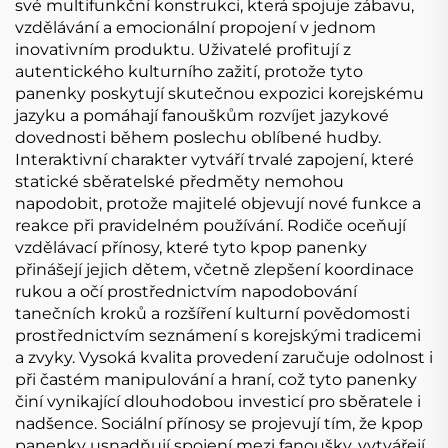
své multifunkční konstrukci, která spojuje zábavu,
vzdělávání a emocionální propojení v jednom
inovativním produktu. Uživatelé profitují z
autentického kulturního zažití, protože tyto
panenky poskytují skutečnou expozici korejskému
jazyku a pomáhají fanouškům rozvíjet jazykové
dovednosti během poslechu oblíbené hudby.
Interaktivní charakter vytváří trvalé zapojení, které
statické sběratelské předměty nemohou
napodobit, protože majitelé objevují nové funkce a
reakce při pravidelném používání. Rodiče oceňují
vzdělávací přínosy, které tyto kpop panenky
přinášejí jejich dětem, včetně zlepšení koordinace
rukou a očí prostřednictvím napodobování
tanečních kroků a rozšíření kulturní povědomosti
prostřednictvím seznámení s korejskými tradicemi
a zvyky. Vysoká kvalita provedení zaručuje odolnost i
při častém manipulování a hraní, což tyto panenky
činí vynikající dlouhodobou investicí pro sběratele i
nadšence. Sociální přínosy se projevují tím, že kpop
panenky usnadňují spojení mezi fanoušky, vytvářejí