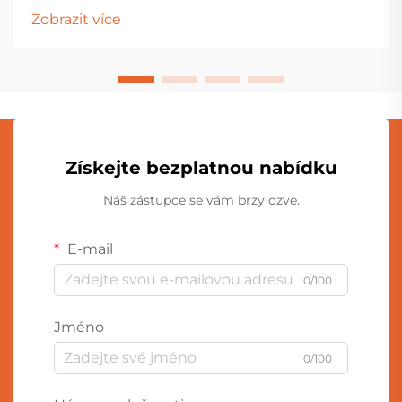
detailům. Rodiče a pečovatelé musí procházet
Zobrazit více
různými materiály, výrobními procesy...
Získejte bezplatnou nabídku
Náš zástupce se vám brzy ozve.
E-mail
0/100
Jméno
0/100