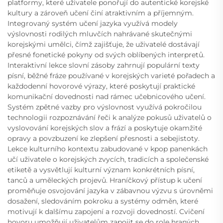
platformy, které uživatele ponořují do autentické korejské
kultury a zároveň učení činí atraktivním a příjemným.
Integrovaný systém učení jazyka využívá modely
výslovnosti rodilých mluvčích nahrávané skutečnými
korejskými umělci, čímž zajišťuje, že uživatelé dostávají
přesné fonetické pokyny od svých oblíbených interpretů.
Interaktivní lekce slovní zásoby zahrnují populární texty
písní, běžné fráze používané v korejských varieté pořadech a
každodenní hovorové výrazy, které poskytují praktické
komunikační dovednosti nad rámec učebnicového učení.
Systém zpětné vazby pro výslovnost využívá pokročilou
technologii rozpoznávání řeči k analýze pokusů uživatelů o
vyslovování korejských slov a frází a poskytuje okamžité
opravy a povzbuzení ke zlepšení přesnosti a sebejistoty.
Lekce kulturního kontextu zabudované v kpop panenkách
učí uživatele o korejských zvycích, tradicích a společenské
etiketě a vysvětlují kulturní význam konkrétních písní,
tanců a uměleckých projevů. Hraníčkový přístup k učení
proměňuje osvojování jazyka v zábavnou výzvu s úrovněmi
dosažení, sledováním pokroku a systémy odměn, které
motivují k dalšímu zapojení a rozvoji dovedností. Cvičení
hovoru umožňují uživatelům zapojit se do role hraných