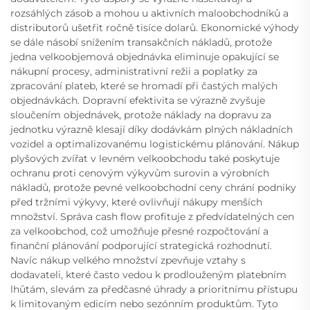
rozsáhlých zásob a mohou u aktivních maloobchodníků a
distributorů ušetřit ročně tisíce dolarů. Ekonomické výhody
se dále násobí snížením transakčních nákladů, protože
jedna velkoobjemová objednávka eliminuje opakující se
nákupní procesy, administrativní režii a poplatky za
zpracování plateb, které se hromadí při častých malých
objednávkách. Dopravní efektivita se výrazně zvyšuje
sloučením objednávek, protože náklady na dopravu za
jednotku výrazně klesají díky dodávkám plných nákladních
vozidel a optimalizovanému logistickému plánování. Nákup
plyšových zvířat v levném velkoobchodu také poskytuje
ochranu proti cenovým výkyvům surovin a výrobních
nákladů, protože pevné velkoobchodní ceny chrání podniky
před tržními výkyvy, které ovlivňují nákupy menších
množství. Správa cash flow profituje z předvídatelných cen
za velkoobchod, což umožňuje přesné rozpočtování a
finanční plánování podporující strategická rozhodnutí.
Navíc nákup velkého množství zpevňuje vztahy s
dodavateli, které často vedou k prodlouženým platebním
lhůtám, slevám za předčasné úhrady a prioritnímu přístupu
k limitovaným edicím nebo sezónním produktům. Tyto