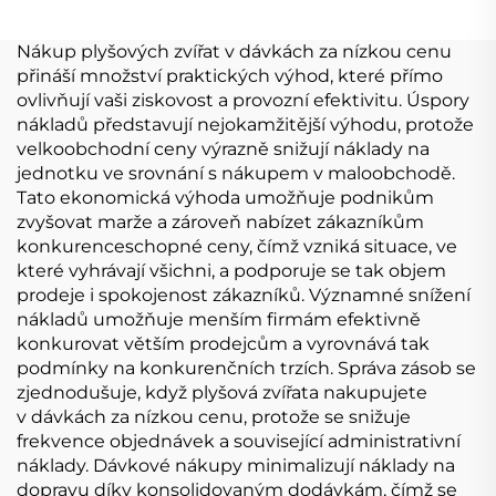
zvířátko plyšová
hračka
vycpaná liška
Nákup plyšových zvířat v dávkách za nízkou cenu
přináší množství praktických výhod, které přímo
ovlivňují vaši ziskovost a provozní efektivitu. Úspory
nákladů představují nejokamžitější výhodu, protože
velkoobchodní ceny výrazně snižují náklady na
jednotku ve srovnání s nákupem v maloobchodě.
Tato ekonomická výhoda umožňuje podnikům
zvyšovat marže a zároveň nabízet zákazníkům
konkurenceschopné ceny, čímž vzniká situace, ve
které vyhrávají všichni, a podporuje se tak objem
prodeje i spokojenost zákazníků. Významné snížení
nákladů umožňuje menším firmám efektivně
konkurovat větším prodejcům a vyrovnává tak
podmínky na konkurenčních trzích. Správa zásob se
zjednodušuje, když plyšová zvířata nakupujete
v dávkách za nízkou cenu, protože se snižuje
frekvence objednávek a související administrativní
náklady. Dávkové nákupy minimalizují náklady na
dopravu díky konsolidovaným dodávkám, čímž se