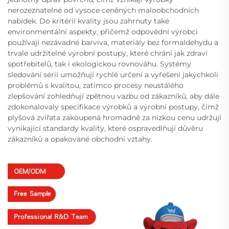
nerozeznatelné od vysoce ceněných maloobchodních
nabídek. Do kritérií kvality jsou zahrnuty také
environmentální aspekty, přičemž odpovědní výrobci
používají nezávadné barviva, materiály bez formaldehydu a
trvale udržitelné výrobní postupy, které chrání jak zdraví
spotřebitelů, tak i ekologickou rovnováhu. Systémy
sledování sérií umožňují rychlé určení a vyřešení jakýchkoli
problémů s kvalitou, zatímco procesy neustálého
zlepšování zohledňují zpětnou vazbu od zákazníků, aby dále
zdokonalovaly specifikace výrobků a výrobní postupy, čímž
plyšová zvířata zakoupená hromadně za nízkou cenu udržují
vynikající standardy kvality, které ospravedlňují důvěru
zákazníků a opakované obchodní vztahy.