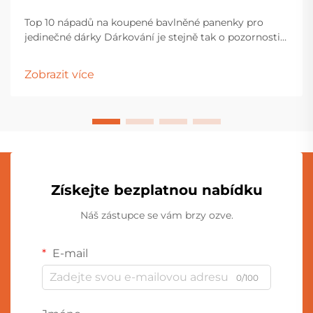
Top 10 nápadů na koupené bavlněné panenky pro
jedinečné dárky Dárkování je stejně tak o pozornosti
jako o samotném předmětu. V dnešním světě, kde je
všude nadřazeno výrobním materiálem, může být
Zobrazit více
náročné najít dárek, který by byl opravdu výjimečný.
Tady je to...
Získejte bezplatnou nabídku
Náš zástupce se vám brzy ozve.
E-mail
0/100