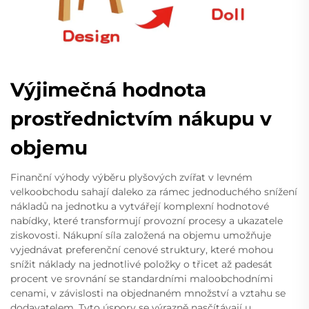
Výjimečná hodnota
prostřednictvím nákupu v
objemu
Finanční výhody výběru plyšových zvířat v levném
velkoobchodu sahají daleko za rámec jednoduchého snížení
nákladů na jednotku a vytvářejí komplexní hodnotové
nabídky, které transformují provozní procesy a ukazatele
ziskovosti. Nákupní síla založená na objemu umožňuje
vyjednávat preferenční cenové struktury, které mohou
snížit náklady na jednotlivé položky o třicet až padesát
procent ve srovnání se standardními maloobchodními
cenami, v závislosti na objednaném množství a vztahu se
dodavatelem. Tyto úspory se výrazně nasčítávají u