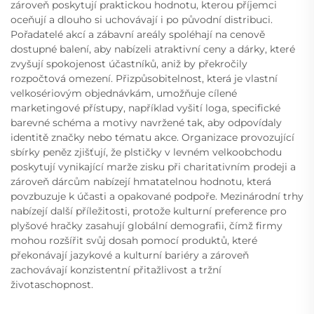
zároveň poskytují praktickou hodnotu, kterou příjemci
oceňují a dlouho si uchovávají i po původní distribuci.
Pořadatelé akcí a zábavní areály spoléhají na cenově
dostupné balení, aby nabízeli atraktivní ceny a dárky, které
zvyšují spokojenost účastníků, aniž by překročily
rozpočtová omezení. Přizpůsobitelnost, která je vlastní
velkosériovým objednávkám, umožňuje cílené
marketingové přístupy, například vyšití loga, specifické
barevné schéma a motivy navržené tak, aby odpovídaly
identitě značky nebo tématu akce. Organizace provozující
sbírky peněz zjišťují, že plstičky v levném velkoobchodu
poskytují vynikající marže zisku při charitativním prodeji a
zároveň dárcům nabízejí hmatatelnou hodnotu, která
povzbuzuje k účasti a opakované podpoře. Mezinárodní trhy
nabízejí další příležitosti, protože kulturní preference pro
plyšové hračky zasahují globální demografii, čímž firmy
mohou rozšířit svůj dosah pomocí produktů, které
překonávají jazykové a kulturní bariéry a zároveň
zachovávají konzistentní přitažlivost a tržní
životaschopnost.