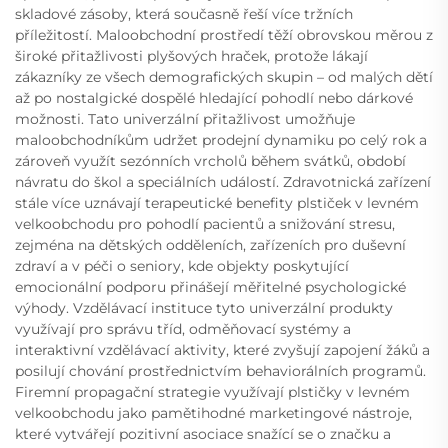
skladové zásoby, která současně řeší více tržních
příležitostí. Maloobchodní prostředí těží obrovskou měrou z
široké přitažlivosti plyšových hraček, protože lákají
zákazníky ze všech demografických skupin – od malých dětí
až po nostalgické dospělé hledající pohodlí nebo dárkové
možnosti. Tato univerzální přitažlivost umožňuje
maloobchodníkům udržet prodejní dynamiku po celý rok a
zároveň využít sezónních vrcholů během svátků, období
návratu do škol a speciálních událostí. Zdravotnická zařízení
stále více uznávají terapeutické benefity plstiček v levném
velkoobchodu pro pohodlí pacientů a snižování stresu,
zejména na dětských odděleních, zařízeních pro duševní
zdraví a v péči o seniory, kde objekty poskytující
emocionální podporu přinášejí měřitelné psychologické
výhody. Vzdělávací instituce tyto univerzální produkty
využívají pro správu tříd, odměňovací systémy a
interaktivní vzdělávací aktivity, které zvyšují zapojení žáků a
posilují chování prostřednictvím behaviorálních programů.
Firemní propagační strategie využívají plstičky v levném
velkoobchodu jako pamětihodné marketingové nástroje,
které vytvářejí pozitivní asociace snažící se o značku a