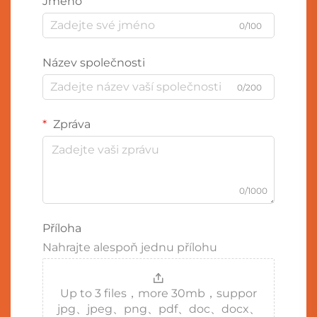
Jméno
0/100
Název společnosti
0/200
Zpráva
0/1000
Příloha
Nahrajte alespoň jednu přílohu
Up to 3 files，more 30mb，suppor
jpg、jpeg、png、pdf、doc、docx、