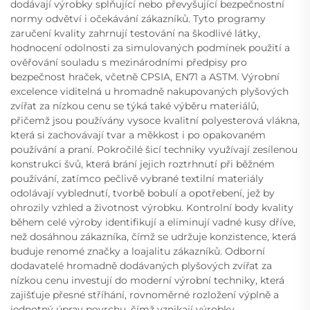
dodávají výrobky splňující nebo převyšující bezpečnostní
normy odvětví i očekávání zákazníků. Tyto programy
zaručení kvality zahrnují testování na škodlivé látky,
hodnocení odolnosti za simulovaných podmínek použití a
ověřování souladu s mezinárodními předpisy pro
bezpečnost hraček, včetně CPSIA, EN71 a ASTM. Výrobní
excelence viditelná u hromadně nakupovaných plyšových
zvířat za nízkou cenu se týká také výběru materiálů,
přičemž jsou používány vysoce kvalitní polyesterová vlákna,
která si zachovávají tvar a měkkost i po opakovaném
používání a praní. Pokročilé šicí techniky využívají zesílenou
konstrukci švů, která brání jejich roztrhnutí při běžném
používání, zatímco pečlivě vybrané textilní materiály
odolávají vyblednutí, tvorbě bobulí a opotřebení, jež by
ohrozily vzhled a životnost výrobku. Kontrolní body kvality
během celé výroby identifikují a eliminují vadné kusy dříve,
než dosáhnou zákazníka, čímž se udržuje konzistence, která
buduje renomé značky a loajalitu zákazníků. Odborní
dodavatelé hromadně dodávaných plyšových zvířat za
nízkou cenu investují do moderní výrobní techniky, která
zajišťuje přesné stříhání, rovnoměrné rozložení výplně a
jednotný úprav povrchu, čímž vznikají výrobky