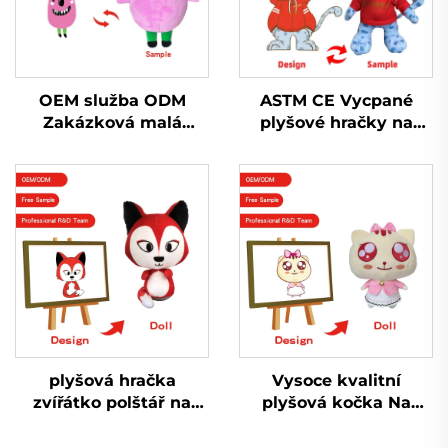
OEM služba ODM
ASTM CE Vycpané
Zakázková malá
plyšové hračky na
plyšová hračka s
zakázku vyrobené
přívěskem na klíče
vycpané plyšové
Vycpaná plyšová
hračky na prodej
hračka s přívěskem na
klíče pro propagaci
plyšová hračka
Vysoce kvalitní
zvířátko polštář na
plyšová kočka Na
zakázku liška polštář
zakázku vyrobená
velká panenka
plyšová plyšová