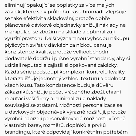
eliminují opakující se poplatky za více malých
zásilek, které se v průběhu času hromadí. Zlepšuje
se také efektivita skladování, protože dobře
plánované dávkové objednávky snižují náklady na
manipulaci se zbožím na skladě a optimalizují
využití prostoru. Další významnou výhodou nákupu
plyšových zvířat v dávkách za nízkou cenu je
konzistence kvality, protože velkoobchodní
dodavatelé dodržují přísné výrobní standardy, aby si
udrželi reputaci a zajistili si opakované zakázky.
Každá série podstoupí komplexní kontrolu kvality,
která zajišťuje jednotný vzhled, texturu a odolnost
všech kusů. Tato konzistence buduje důvěru
zákazníků, snižuje počet vráceného zboží, chrání
reputaci vaší firmy a minimalizuje náklady
související se ztrátami. Možnosti personalizace se
u dávkových objednávek výrazně rozšiřují, protože
výrobci nabízejí personalizované možnosti, včetně
vlastních barev, rozměrů, doplňků a prvků
brandingu, které odpovídají konkrétním potřebám