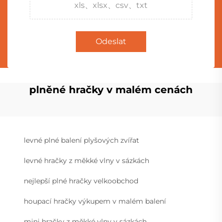
xls、xlsx、csv、txt
Odeslat
plněné hračky v malém cenách
levné plné balení plyšových zvířat
levné hračky z měkké vlny v sázkách
nejlepší plné hračky velkoobchod
houpací hračky výkupem v malém balení
mini hračky z měkké vlny v sázkách