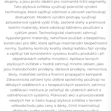
skupiny, a jsou proto ideální pro rozmanité tržní segmenty.
Tato plyšová zvířátka využívají pokročilé výrobní
technologie, které zajišťují odolnost a zároveň zachovávají
dostupnost. Moderní výrobní postupy využívají
polyesterové výplně vyšší třídy, zesílené stehy a prémiové
textilní materiály, které odolávají běžnému používání a
cyklům praní. Technologické vlastnosti zahrnují
hypoalergenní materiály, nehořlavé součásti a bezpečnou
konstrukci pro děti, která splňuje mezinárodní bezpečnostní
normy. Systémy kontroly kvality sledují každou fázi výroby
a zajišťují tak konzistentní vysokou kvalitu produktů i při
objednávkách velkého množství. Aplikace levných
plyšových zvířátek v hodně zahrnují mnoho oblastí, jako
jsou maloobchodní prodejny, dárkové prodejny, nemocnice,
školy, mateřské centra a firemní propagační kampaně.
Zdravotnická zařízení tyto útěšné společníky používají na
dětských odděleních a v terapeutických sezeních, zatímco
vzdělávací instituce je začleňují do učebních aktivit a
odměňovacích systémů. Plánovači akcí a provozovatelé
veselých her si často kupují plyšová zvířátka v levném
velkoobchodu jako ceny a dárky, čímž maximalizují
efektivitu svého rozpočtu. Výrobní proces využívá