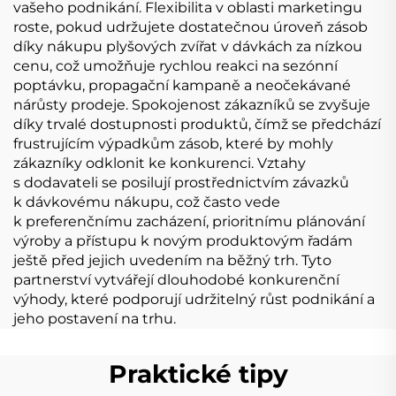
vašeho podnikání. Flexibilita v oblasti marketingu
roste, pokud udržujete dostatečnou úroveň zásob
díky nákupu plyšových zvířat v dávkách za nízkou
cenu, což umožňuje rychlou reakci na sezónní
poptávku, propagační kampaně a neočekávané
nárůsty prodeje. Spokojenost zákazníků se zvyšuje
díky trvalé dostupnosti produktů, čímž se předchází
frustrujícím výpadkům zásob, které by mohly
zákazníky odklonit ke konkurenci. Vztahy
s dodavateli se posilují prostřednictvím závazků
k dávkovému nákupu, což často vede
k preferenčnímu zacházení, prioritnímu plánování
výroby a přístupu k novým produktovým řadám
ještě před jejich uvedením na běžný trh. Tyto
partnerství vytvářejí dlouhodobé konkurenční
výhody, které podporují udržitelný růst podnikání a
jeho postavení na trhu.
Praktické tipy