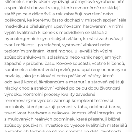
klíčenek s medvídkem využívají průmyslově vyrobené nitě
a speciální stehovací vzory, které rovnoměrně rozkládají
zátěž po celé délce švů a tak zabraňují roztržení nebo
poškození, ke kterému často dochází v místech spojení těla
medvídku s příslušným upevňovacím hardwarem. Vnitřní
výplň kvalitních klíčenek s medvídkem se skládá z
hypoalergenních syntetických vláken, která si zachovávají
tvar i měkkost i po stlačení, vystavení vlhkosti nebo
teplotním změnám, které mohou u levnějších výplní
způsobit shlukování, splasknutí nebo vznik nepříjemných
zápachů v průběhu času. Kovové součásti, včetně klíčenců,
karabinek a dekorativních prvků, jsou opatřeny ochrannými
povlaky, jako je niklování nebo práškové nátěry, které
odolávají korozi, škrábancům a matnutí, a zároveň zajišťují
hladký chod a atraktivní vzhled po celou dobu životnosti
výrobku. Kontrolní procesy kvality zavedené
renomovanými výrobci zahrnují komplexní testovací
protokoly, které posuzují pevnost v tahu, odolnost barev,
trvanlivost hardware a celkovou konstrukční integritu za
simulovaných reálných podmínek, které přesahují běžné
způsoby používání. Investice do vysoce kvalitních materiálů
a výrobních technik se přímo promítá do delší životnosti,