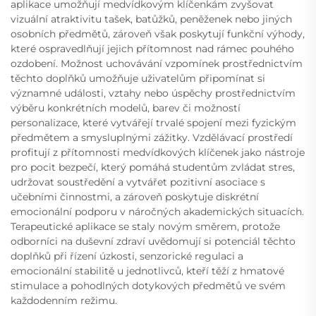
aplikace umožňují medvídkovým klíčenkám zvyšovat
vizuální atraktivitu tašek, batůžků, peněženek nebo jiných
osobních předmětů, zároveň však poskytují funkční výhody,
které ospravedlňují jejich přítomnost nad rámec pouhého
ozdobení. Možnost uchovávání vzpomínek prostřednictvím
těchto doplňků umožňuje uživatelům připomínat si
významné události, vztahy nebo úspěchy prostřednictvím
výběru konkrétních modelů, barev či možností
personalizace, které vytvářejí trvalé spojení mezi fyzickým
předmětem a smysluplnými zážitky. Vzdělávací prostředí
profitují z přítomnosti medvídkových klíčenek jako nástroje
pro pocit bezpečí, který pomáhá studentům zvládat stres,
udržovat soustředění a vytvářet pozitivní asociace s
učebními činnostmi, a zároveň poskytuje diskrétní
emocionální podporu v náročných akademických situacích.
Terapeutické aplikace se staly novým směrem, protože
odborníci na duševní zdraví uvědomují si potenciál těchto
doplňků při řízení úzkosti, senzorické regulaci a
emocionální stabilitě u jednotlivců, kteří těží z hmatové
stimulace a pohodlných dotykových předmětů ve svém
každodenním režimu.