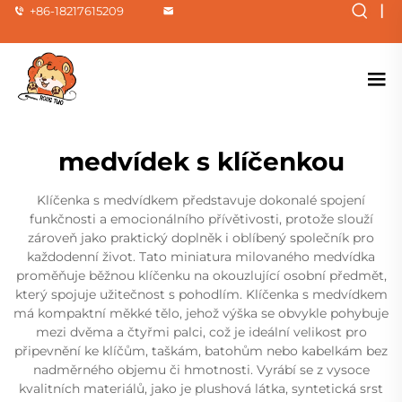
|
+86-18217615209
medvídek s klíčenkou
Klíčenka s medvídkem představuje dokonalé spojení
funkčnosti a emocionálního přívětivosti, protože slouží
zároveň jako praktický doplněk i oblíbený společník pro
každodenní život. Tato miniatura milovaného medvídka
proměňuje běžnou klíčenku na okouzlující osobní předmět,
který spojuje užitečnost s pohodlím. Klíčenka s medvídkem
má kompaktní měkké tělo, jehož výška se obvykle pohybuje
mezi dvěma a čtyřmi palci, což je ideální velikost pro
připevnění ke klíčům, taškám, batohům nebo kabelkám bez
nadměrného objemu či hmotnosti. Vyrábí se z vysoce
kvalitních materiálů, jako je plushová látka, syntetická srst