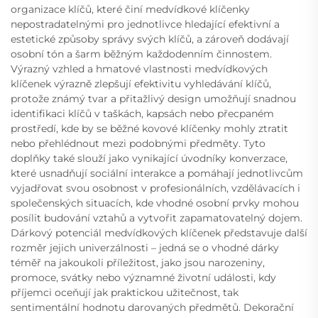
organizace klíčů, které činí medvídkové klíčenky
nepostradatelnými pro jednotlivce hledající efektivní a
estetické způsoby správy svých klíčů, a zároveň dodávají
osobní tón a šarm běžným každodenním činnostem.
Výrazný vzhled a hmatové vlastnosti medvídkových
klíčenek výrazně zlepšují efektivitu vyhledávání klíčů,
protože známý tvar a přitažlivý design umožňují snadnou
identifikaci klíčů v taškách, kapsách nebo přecpaném
prostředí, kde by se běžné kovové klíčenky mohly ztratit
nebo přehlédnout mezi podobnými předměty. Tyto
doplňky také slouží jako vynikající úvodníky konverzace,
které usnadňují sociální interakce a pomáhají jednotlivcům
vyjadřovat svou osobnost v profesionálních, vzdělávacích i
společenských situacích, kde vhodné osobní prvky mohou
posílit budování vztahů a vytvořit zapamatovatelný dojem.
Dárkový potenciál medvídkových klíčenek představuje další
rozměr jejich univerzálnosti – jedná se o vhodné dárky
téměř na jakoukoli příležitost, jako jsou narozeniny,
promoce, svátky nebo významné životní události, kdy
příjemci oceňují jak praktickou užitečnost, tak
sentimentální hodnotu darovaných předmětů. Dekorační