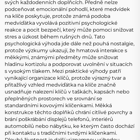
svých každodenních doplňcích. Předně nelze
podceňovat emocionální pohodlí, které medvídek
na klíče poskytuje, protože známá podoba
medvíďátka vyvolává pozitivní psychologické
reakce a pocit bezpečí, který může pomoci snižovat
stres a úzkost během rušných dnů. Tato
psychologická výhoda jde dále než pouhá nostalgie,
protože výzkumy ukazují, že hmatová interakce s
měkkými, známými předměty může snižovat
hladinu kortizolu a podporovat uvolnění v situacích
s vysokým tlakem. Mezi praktické výhody patří
vynikající organizace klíčů, protože výrazný tvar a
přitažlivý vzhled medvíďátka na klíče značně
usnadňuje nalezení klíčů v taškách, kapsách nebo
přeplněných prostorech ve srovnání se
standardními kovovými klíčenkami. Měkká
konstrukce těchto doplňků chrání citlivé povrchy a
brání poškrábání displejů telefonů, interiérů
automobilů nebo nábytku, ke kterým často dochází
při kontaktu s tradičními tvrdými klíčenkami.
Dlouhá životnost je další významnou výhodou,