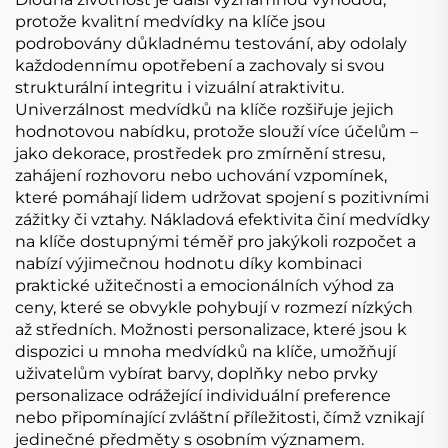
protože kvalitní medvídky na klíče jsou
podrobovány důkladnému testování, aby odolaly
každodennímu opotřebení a zachovaly si svou
strukturální integritu i vizuální atraktivitu.
Univerzálnost medvídků na klíče rozšiřuje jejich
hodnotovou nabídku, protože slouží více účelům –
jako dekorace, prostředek pro zmírnění stresu,
zahájení rozhovoru nebo uchování vzpomínek,
které pomáhají lidem udržovat spojení s pozitivními
zážitky či vztahy. Nákladová efektivita činí medvídky
na klíče dostupnými téměř pro jakýkoli rozpočet a
nabízí výjimečnou hodnotu díky kombinaci
praktické užitečnosti a emocionálních výhod za
ceny, které se obvykle pohybují v rozmezí nízkých
až středních. Možnosti personalizace, které jsou k
dispozici u mnoha medvídků na klíče, umožňují
uživatelům vybírat barvy, doplňky nebo prvky
personalizace odrážející individuální preference
nebo připomínající zvláštní příležitosti, čímž vznikají
jedinečné předměty s osobním významem.