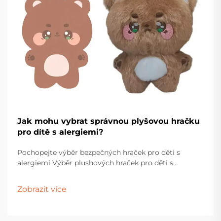
Jak mohu vybrat správnou plyšovou hračku
pro dítě s alergiemi?
Pochopejte výběr bezpečných hraček pro děti s
alergiemi Výběr plushových hraček pro děti s
alergiemi vyžaduje pečlivé zvážení a pozornost k
detailům. Rodiče a pečovatelé musí procházet
Zobrazit více
různými materiály, výrobními procesy...