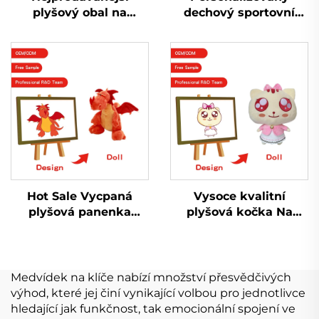
plyšový obal na
dechový sportovní
panenku Kpop s
přívěsek na zakázku z
lehkou tyčinkou
plyšové hadrové
Hračky pro fanoušky
panenky
popových hvězd
Hudební koncert
Hot Sale Vycpaná
Vysoce kvalitní
plyšová panenka
plyšová kočka Na
Peluche Výrobce
zakázku vyrobená
Vlastní logo Plyšová
plyšová plyšová
měkká plyšová hračka
hračka
Přizpůsobit
Medvídek na klíče nabízí množství přesvědčivých
výhod, které jej činí vynikající volbou pro jednotlivce
hledající jak funkčnost, tak emocionální spojení ve