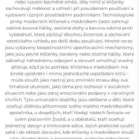
nebo luxusní bavlněné směsi, díky nimž si klíčenky
zachovávají měkkost a vzhled i při pravidelném používání a
vystavení různým prostředním podmínkám. Technologické
prvky moderních klíčenek s medvídkem často zahrnují
odolné kovové háčky, zesílené stehy a barviva odolná proti
vyblednutí, která zajišťují dlouhou životnost a zachování
estetického vzhledu po delší dobu používání. Mnohé verze
jsou vybaveny bezpečnostními upevňovacími mechanismy,
jako jsou pevné klíčenky, karabiny nebo otočné háčky, které
zabraňují náhodnému odpojení a zároveň umožňují snadný
přístup, když je to potřeba. Klíčenka s medvídkem má
široké uplatnění i mimo jednoduché uspořádání klíčů –
může sloužit jako nástroj pro zmírnění stresu díky své
hmatové útulnosti, jako téma pro rozhovor v sociálních
situacích nebo jako zdroj emocionální podpory v náročných
chvílích. Tyto univerzální doplňky jsou oblíbené u dětí, které
oceňují útěšnou přítomnost svého malého medvídkového
společníka, u dospělých, kteří hledají nádech fantazie ve
svém pracovním životě, a u sběratelů, kteří oceňují
jedinečný design a limitované edice. Jejich praktické využití
sahá i do oblasti darování, kde klíčenky s medvídkem slouží
jako vhodné dárky k narozeninám, svátkům nebo jiným