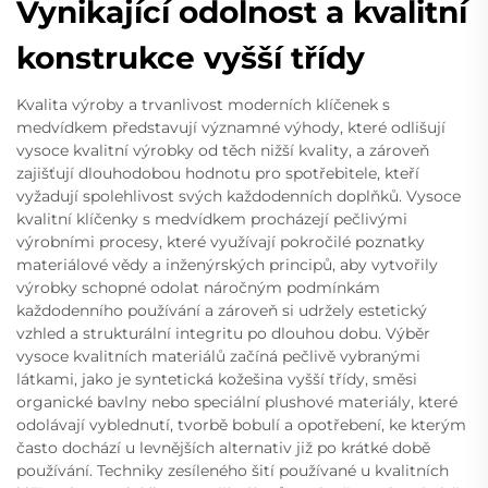
Vynikající odolnost a kvalitní
konstrukce vyšší třídy
Kvalita výroby a trvanlivost moderních klíčenek s
medvídkem představují významné výhody, které odlišují
vysoce kvalitní výrobky od těch nižší kvality, a zároveň
zajišťují dlouhodobou hodnotu pro spotřebitele, kteří
vyžadují spolehlivost svých každodenních doplňků. Vysoce
kvalitní klíčenky s medvídkem procházejí pečlivými
výrobními procesy, které využívají pokročilé poznatky
materiálové vědy a inženýrských principů, aby vytvořily
výrobky schopné odolat náročným podmínkám
každodenního používání a zároveň si udržely estetický
vzhled a strukturální integritu po dlouhou dobu. Výběr
vysoce kvalitních materiálů začíná pečlivě vybranými
látkami, jako je syntetická kožešina vyšší třídy, směsi
organické bavlny nebo speciální plushové materiály, které
odolávají vyblednutí, tvorbě bobulí a opotřebení, ke kterým
často dochází u levnějších alternativ již po krátké době
používání. Techniky zesíleného šití používané u kvalitních