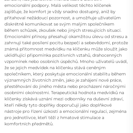
emocionální podpory. Malá velikost těchto klíčenek
zajišťuje, že komfort je vždy snadno dostupný, aniž by
přitahoval nežádoucí pozornost, a umožňuje uživatelům
diskrétně komunikovat se svým malým společníkem
během schůzek, zkoušek nebo jiných stresujících situací.
Emocionální přínosy přesahují okamžitou úlevu od stresu a
zahrnují také posílení pocitu bezpečí a sebevědomí, protože
známá přítomnost medvídku na klíčenku může sloužit jako
uklidňující připomínka pozitivních vztahů, drahocenných
vzpomínek nebo osobních úspěchů. Mnoho uživatelů uvádí,
že se jejich medvídek na klíčenku stává ceněným
společníkem, který poskytuje emocionální stabilitu během
významných životních změn, jako je zahájení nové práce,
přestěhování do jiného města nebo procházení náročnými
osobními okolnostmi. Terapeutická hodnota medvídků na
klíčenky získává uznání mezi odborníky na duševní zdraví,
kteří někdy tyto doplňky doporučují jako doplňkové
nástroje pro řízení úzkosti a emocionální regulaci, zejména
pro jednotlivce, kteří těží z hmatové stimulace a
komfortních předmětů.