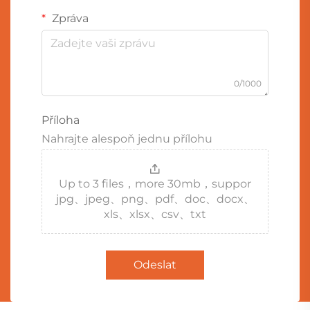
Zpráva
0/1000
Příloha
Nahrajte alespoň jednu přílohu
Up to 3 files，more 30mb，suppor
jpg、jpeg、png、pdf、doc、docx、
xls、xlsx、csv、txt
Odeslat