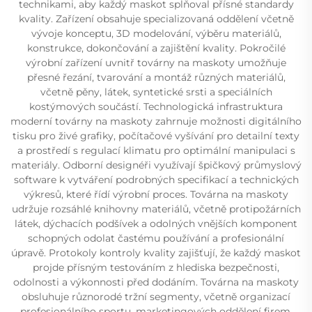
technikami, aby každý maskot splňoval přísné standardy
kvality. Zařízení obsahuje specializovaná oddělení včetně
vývoje konceptu, 3D modelování, výběru materiálů,
konstrukce, dokončování a zajištění kvality. Pokročilé
výrobní zařízení uvnitř továrny na maskoty umožňuje
přesné řezání, tvarování a montáž různých materiálů,
včetně pěny, látek, syntetické srsti a speciálních
kostýmových součástí. Technologická infrastruktura
moderní továrny na maskoty zahrnuje možnosti digitálního
tisku pro živé grafiky, počítačové vyšívání pro detailní texty
a prostředí s regulací klimatu pro optimální manipulaci s
materiály. Odborní designéři využívají špičkový průmyslový
software k vytváření podrobných specifikací a technických
výkresů, které řídí výrobní proces. Továrna na maskoty
udržuje rozsáhlé knihovny materiálů, včetně protipožárních
látek, dýchacích podšívek a odolných vnějších komponent
schopných odolat častému používání a profesionální
úpravě. Protokoly kontroly kvality zajišťují, že každý maskot
projde přísným testováním z hlediska bezpečnosti,
odolnosti a výkonnosti před dodáním. Továrna na maskoty
obsluhuje různorodé tržní segmenty, včetně organizací
profesionálního sportu, marketingových oddělení firem,