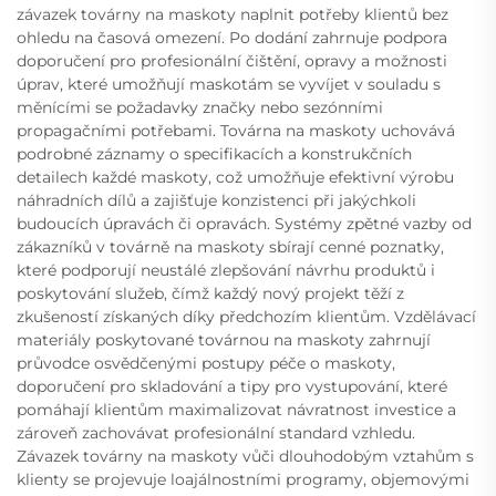
závazek továrny na maskoty naplnit potřeby klientů bez
ohledu na časová omezení. Po dodání zahrnuje podpora
doporučení pro profesionální čištění, opravy a možnosti
úprav, které umožňují maskotám se vyvíjet v souladu s
měnícími se požadavky značky nebo sezónními
propagačními potřebami. Továrna na maskoty uchovává
podrobné záznamy o specifikacích a konstrukčních
detailech každé maskoty, což umožňuje efektivní výrobu
náhradních dílů a zajišťuje konzistenci při jakýchkoli
budoucích úpravách či opravách. Systémy zpětné vazby od
zákazníků v továrně na maskoty sbírají cenné poznatky,
které podporují neustálé zlepšování návrhu produktů i
poskytování služeb, čímž každý nový projekt těží z
zkušeností získaných díky předchozím klientům. Vzdělávací
materiály poskytované továrnou na maskoty zahrnují
průvodce osvědčenými postupy péče o maskoty,
doporučení pro skladování a tipy pro vystupování, které
pomáhají klientům maximalizovat návratnost investice a
zároveň zachovávat profesionální standard vzhledu.
Závazek továrny na maskoty vůči dlouhodobým vztahům s
klienty se projevuje loajálnostními programy, objemovými