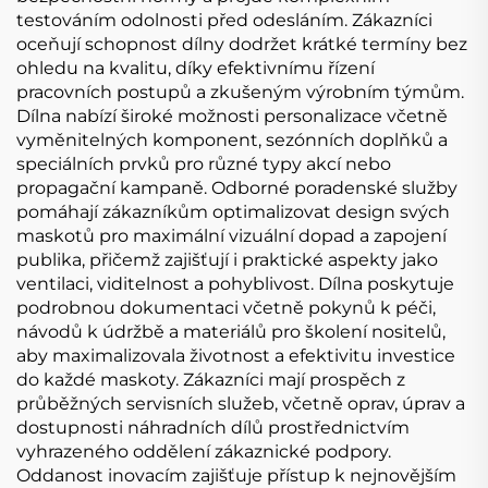
testováním odolnosti před odesláním. Zákazníci
oceňují schopnost dílny dodržet krátké termíny bez
ohledu na kvalitu, díky efektivnímu řízení
pracovních postupů a zkušeným výrobním týmům.
Dílna nabízí široké možnosti personalizace včetně
vyměnitelných komponent, sezónních doplňků a
speciálních prvků pro různé typy akcí nebo
propagační kampaně. Odborné poradenské služby
pomáhají zákazníkům optimalizovat design svých
maskotů pro maximální vizuální dopad a zapojení
publika, přičemž zajišťují i praktické aspekty jako
ventilaci, viditelnost a pohyblivost. Dílna poskytuje
podrobnou dokumentaci včetně pokynů k péči,
návodů k údržbě a materiálů pro školení nositelů,
aby maximalizovala životnost a efektivitu investice
do každé maskoty. Zákazníci mají prospěch z
průběžných servisních služeb, včetně oprav, úprav a
dostupnosti náhradních dílů prostřednictvím
vyhrazeného oddělení zákaznické podpory.
Oddanost inovacím zajišťuje přístup k nejnovějším