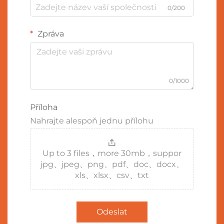
0/200
Zpráva
0/1000
Příloha
Nahrajte alespoň jednu přílohu
Up to 3 files，more 30mb，suppor
jpg、jpeg、png、pdf、doc、docx、
xls、xlsx、csv、txt
Odeslat