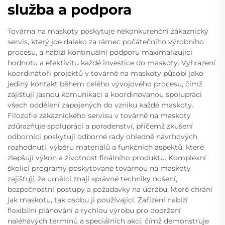
služba a podpora
Továrna na maskoty poskytuje nekonkurenční zákaznický
servis, který jde daleko za rámec počátečního výrobního
procesu, a nabízí kontinuální podporu maximalizující
hodnotu a efektivitu každé investice do maskoty. Vyhrazení
koordinátoři projektů v továrně na maskoty působí jako
jediný kontakt během celého vývojového procesu, čímž
zajišťují jasnou komunikaci a koordinovanou spolupráci
všech oddělení zapojených do vzniku každé maskoty.
Filozofie zákaznického servisu v továrně na maskoty
zdůrazňuje spolupráci a poradenství, přičemž zkušení
odborníci poskytují odborné rady ohledně návrhových
rozhodnutí, výběru materiálů a funkčních aspektů, které
zlepšují výkon a životnost finálního produktu. Komplexní
školicí programy poskytované továrnou na maskoty
zajišťují, že umělci znají správné techniky nošení,
bezpečnostní postupy a požadavky na údržbu, které chrání
jak maskotu, tak osobu ji používající. Zařízení nabízí
flexibilní plánování a rychlou výrobu pro dodržení
naléhavých termínů a speciálních akcí, čímž demonstruje