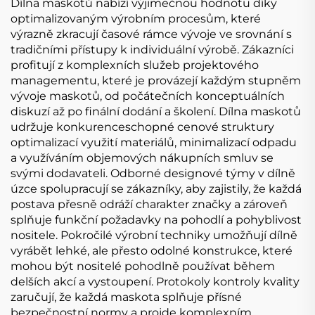
zakázku
Dílna maskotů nabízí výjimečnou hodnotu díky
optimalizovaným výrobním procesům, které
výrazně zkracují časové rámce vývoje ve srovnání s
tradičními přístupy k individuální výrobě. Zákazníci
profitují z komplexních služeb projektového
managementu, které je provázejí každým stupněm
vývoje maskotů, od počátečních konceptuálních
diskuzí až po finální dodání a školení. Dílna maskotů
udržuje konkurenceschopné cenové struktury
optimalizací využití materiálů, minimalizací odpadu
a využíváním objemových nákupních smluv se
svými dodavateli. Odborné designové týmy v dílně
úzce spolupracují se zákazníky, aby zajistily, že každá
postava přesně odráží charakter značky a zároveň
splňuje funkční požadavky na pohodlí a pohyblivost
nositele. Pokročilé výrobní techniky umožňují dílně
vyrábět lehké, ale přesto odolné konstrukce, které
mohou být nositelé pohodlně používat během
delších akcí a vystoupení. Protokoly kontroly kvality
zaručují, že každá maskota splňuje přísné
bezpečnostní normy a projde komplexním