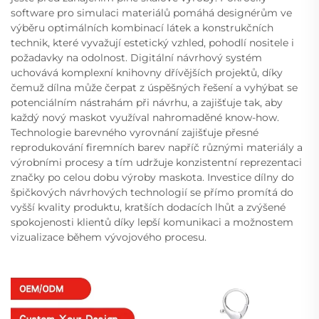
software pro simulaci materiálů pomáhá designérům ve
výběru optimálních kombinací látek a konstrukčních
technik, které vyvažují estetický vzhled, pohodlí nositele i
požadavky na odolnost. Digitální návrhový systém
uchovává komplexní knihovny dřívějších projektů, díky
čemuž dílna může čerpat z úspěšných řešení a vyhýbat se
potenciálním nástrahám při návrhu, a zajišťuje tak, aby
každý nový maskot využíval nahromaděné know-how.
Technologie barevného vyrovnání zajišťuje přesné
reprodukování firemních barev napříč různými materiály a
výrobními procesy a tím udržuje konzistentní reprezentaci
značky po celou dobu výroby maskota. Investice dílny do
špičkových návrhových technologií se přímo promítá do
vyšší kvality produktu, kratších dodacích lhůt a zvýšené
spokojenosti klientů díky lepší komunikaci a možnostem
vizualizace během vývojového procesu.