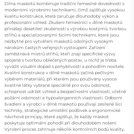
Dílna maskotů kombinuje tradiční řemeslné dovednosti s
moderními výrobními technikami, čímž zajišťuje vysokou
kvalitu konstrukce, která zaručuje dlouhodobý výkon a
profesionální vzhled. Zkušení řemeslníci v dílně maskotů
přinášejí desetiletí zkušeností s výrobou kostýmů, tvorbou
střihů a specializovanými šicími technikami, které jsou
nezbytné pro vytváření maskotů odolných vysokým
nárokům častých veřejných vystoupení. Zařízení
zaměstnává mistrů střihů, kteří znají specifické výzvy
spojené s tvorbou oblečených postav, u nichž je třeba
vyvážit vizuální dopad s pohyblivostí a pohodlím nositele.
Kvalitní konstrukce v dílně maskotů začíná pečlivým
výběrem materiálů, při kterém jsou používány vysoce
kvalitné látky vybrané speciálně pro svou odolnost,
schopnost udržet vzhled a bezpečnostní vlastnosti, včetně
požární odolnosti a hypoalergenních vlastností. Odborní
švadleni a výrobci v dílně maskotů používají zesílené šicí
techniky, strategické umístění podšívek a ergonomické
návrhové principy, které zajišťují, že každý maskot
poskytuje optimální pohodlí při dlouhodobém nošení.
Výrobní proces zahrnuje několik kontrolních bodů kvality,