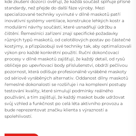
kde zkušení dozorci ověřují, že každá součást splňuje přísné
standardy, než přejde do další fáze výroby. Mezi
specializované techniky vyvinuté v dílně maskotů patří
inovativní systémy ventilace, konstrukce lehkých kostr a
modulární návrhy součástí, které usnadňují údržbu a
čištění. Řemeslníci zařízení znají specifické požadavky
různých typů maskotů, od celotělových postav po částečné
kostýmy, a přizpůsobují své techniky tak, aby optimalizovali
výkon pro každé konkrétní použití. Ruční dokončovací
procesy v dílně maskotů zajišťují, že každý detail, od rysů
obličeje po upevňovací body příslušenství, obdrží pečlivou
pozornost, která odlišuje profesionálně vyráběné maskoty
od sériově vyráběných alternativ. Oddanost dílny maskotů
řemeslné dokonalosti se rozšiřuje i na komplexní postupy
testování kvality, které simulují podmínky reálného
používání, a tím zajišťují, že každý maskot bude udržovat
svůj vzhled a funkčnost po celá léta aktivního provozu a
bude reprezentovat značku klienta s výrazností a
spolehlivostí.