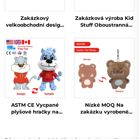
Zakázkový
Zakázková výroba Kid
velkoobchodní design
Stuff Oboustranná
Mini plyšový plyšák
měkká vycpaná
vyrábí hračky Plyšák
panenka Plyšáky
na zakázku
Výrobce Zakázková
plyšová hračka
ASTM CE Vycpané
Nízké MOQ Na
plyšové hračky na
zakázku vyrobené
zakázku vyrobené
malé Kpop plyšové
vycpané plyšové
klíčenky pro panenky
hračky na prodej
Plyšová klíčenka na