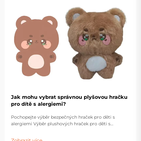
Jak mohu vybrat správnou plyšovou hračku
pro dítě s alergiemi?
Pochopejte výběr bezpečných hraček pro děti s
alergiemi Výběr plushových hraček pro děti s
alergiemi vyžaduje pečlivé zvážení a pozornost k
detailům. Rodiče a pečovatelé musí procházet
Zobrazit více