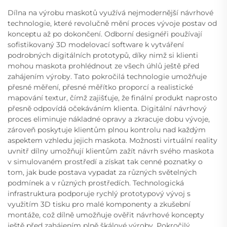
Dílna na výrobu maskotů využívá nejmodernější návrhové
technologie, které revolučně mění proces vývoje postav od
konceptu až po dokončení. Odborní designéři používají
sofistikovaný 3D modelovací software k vytváření
podrobných digitálních prototypů, díky nimž si klienti
mohou maskota prohlédnout ze všech úhlů ještě před
zahájením výroby. Tato pokročilá technologie umožňuje
přesné měření, přesné měřítko proporcí a realistické
mapování textur, čímž zajišťuje, že finální produkt naprosto
přesně odpovídá očekáváním klienta. Digitální návrhový
proces eliminuje nákladné opravy a zkracuje dobu vývoje,
zároveň poskytuje klientům plnou kontrolu nad každým
aspektem vzhledu jejich maskota. Možnosti virtuální reality
uvnitř dílny umožňují klientům zažít návrh svého maskota
v simulovaném prostředí a získat tak cenné poznatky o
tom, jak bude postava vypadat za různých světelných
podmínek a v různých prostředích. Technologická
infrastruktura podporuje rychlý prototypový vývoj s
využitím 3D tisku pro malé komponenty a zkušební
montáže, což dílně umožňuje ověřit návrhové koncepty
ještě před zahájením plně škálové výroby. Pokročilý