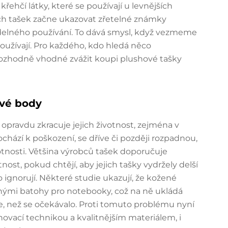
hčí látky, které se používají u levnějších
ých tašek začne ukazovat zřetelné známky
delného používání. To dává smysl, když vezmeme
oužívají. Pro každého, kdo hledá něco
e rozhodně vhodné zvážit koupi plushové tašky
ové body
opravdu zkracuje jejich životnost, zejména v
chází k poškození, se dříve či později rozpadnou,
nosti. Většina výrobců tašek doporučuje
st, pokud chtějí, aby jejich tašky vydržely delší
 ignorují. Některé studie ukazují, že kožené
nými batohy pro notebooky, což na ně ukládá
ve, než se očekávalo. Proti tomuto problému nyní
tehovací technikou a kvalitnějším materiálem, i