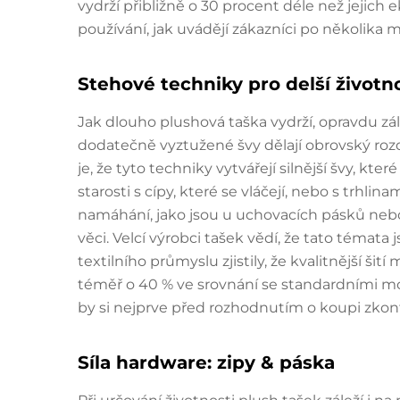
vydrží přibližně o 30 procent déle než jejic
používání, jak uvádějí zákazníci po několika 
Stehové techniky pro delší životn
Jak dlouho plushová taška vydrží, opravdu záleží
dodatečně vyztužené švy dělají obrovský rozd
je, že tyto techniky vytvářejí silnější švy, k
starosti s cípy, které se vláčejí, nebo s trhli
namáhání, jako jsou u uchovacích pásků nebo
věci. Velcí výrobci tašek vědí, že tato témata
textilního průmyslu zjistily, že kvalitnější ši
téměř o 40 % ve srovnání se standardními mod
by si nejprve před rozhodnutím o koupi zkont
Síla hardware: zipy & páska