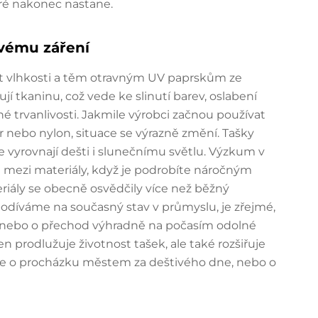
eré nakonec nastane.
ovému záření
at vlhkosti a těm otravným UV paprskům ze
í tkaninu, což vede ke slinutí barev, oslabení
é trvanlivosti. Jakmile výrobci začnou používat
er nebo nylon, situace se výrazně změní. Tašky
vyrovnají dešti i slunečnímu světlu. Výzkum v
lů mezi materiály, když je podrobíte náročným
iály se obecně osvědčily více než běžný
odíváme na současný stav v průmyslu, je zřejmé,
ů nebo o přechod výhradně na počasím odolné
n prodlužuje životnost tašek, ale také rozšiřuje
 jde o procházku městem za deštivého dne, nebo o