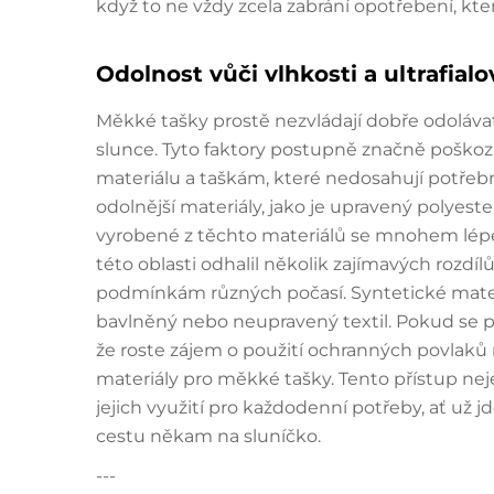
když to ne vždy zcela zabrání opotřebení, kt
Odolnost vůči vlhkosti a ultrafial
Měkké tašky prostě nezvládají dobře odoláv
slunce. Tyto faktory postupně značně poškozuj
materiálu a taškám, které nedosahují potřebn
odolnější materiály, jako je upravený polyest
vyrobené z těchto materiálů se mnohem lépe 
této oblasti odhalil několik zajímavých rozdí
podmínkám různých počasí. Syntetické mater
bavlněný nebo neupravený textil. Pokud se p
že roste zájem o použití ochranných povlak
materiály pro měkké tašky. Tento přístup neje
jejich využití pro každodenní potřeby, ať už
cestu někam na sluníčko.
---