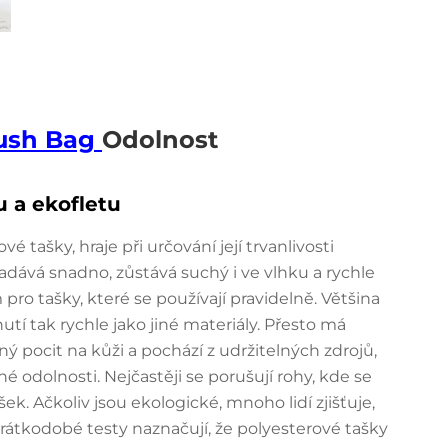
ush Bag
Odolnost
u a ekofletu
 tašky, hraje při určování její trvanlivosti
padává snadno, zůstává suchý i ve vlhku a rychle
m pro tašky, které se používají pravidelně. Většina
nutí tak rychle jako jiné materiály. Přesto má
ný pocit na kůži a pochází z udržitelných zdrojů,
é odolnosti. Nejčastěji se porušují rohy, kde se
ek. Ačkoliv jsou ekologické, mnoho lidí zjišťuje,
 krátkodobé testy naznačují, že polyesterové tašky