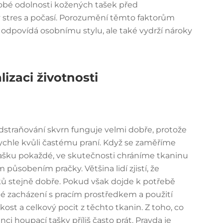
dobé odolnosti kožených tašek před
vý stres a počasí. Porozumění těmto faktorům
 odpovídá osobnímu stylu, ale také vydrží nároky
izaci životnosti
straňování skvrn funguje velmi dobře, protože
rychle kvůli častému praní. Když se zaměříme
ašku pokaždé, ve skutečnosti chráníme tkaninu
obením pračky. Většina lidí zjistí, že
ů stejně dobře. Pokud však dojde k potřebě
né zacházení s pracím prostředkem a použití
st a celkový pocit z těchto tkanin. Z toho, co
ci houpací tašky příliš často prát. Pravda je