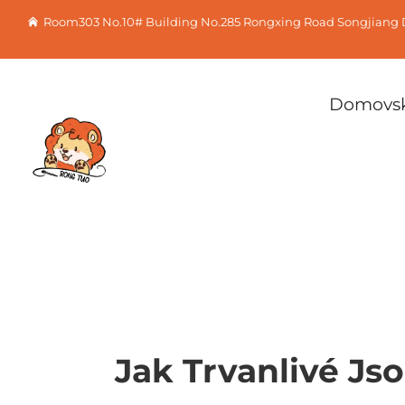
Room303 No.10# Building No.285 Rongxing Road Songjiang D
Domovsk
Jak Trvanlivé J