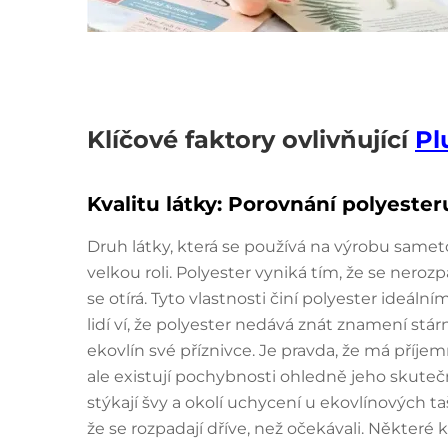
Klíčové faktory ovlivňující
Pl
Kvalitu látky: Porovnání polyester
Druh látky, která se používá na výrobu sametové
velkou roli. Polyester vyniká tím, že se neroz
se otírá. Tyto vlastnosti činí polyester ideální
lidí ví, že polyester nedává znát znamení stár
ekovlín své příznivce. Je pravda, že má příjem
ale existují pochybnosti ohledně jeho skutečn
stýkají švy a okolí uchycení u ekovlínových taš
že se rozpadají dříve, než očekávali. Některé