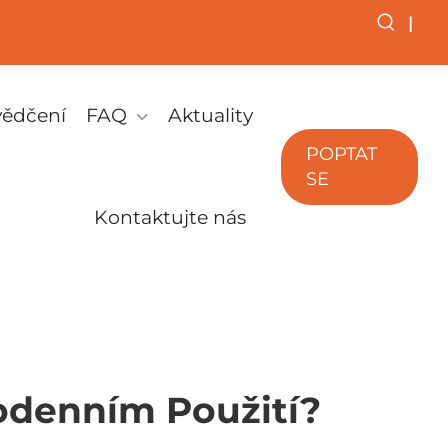
|
vědčení
FAQ
Aktuality
POPTAT
SE
Kontaktujte nás
odenním Použití?