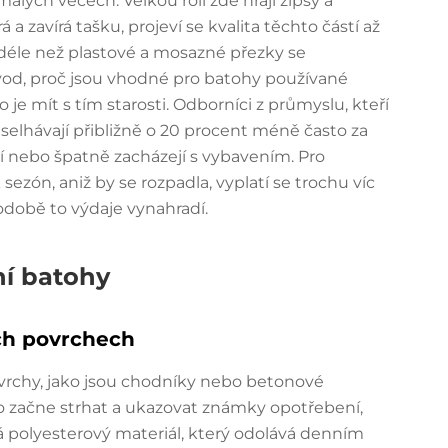
 malých věcech. Velkou roli zde hrají zipsy a
a zavírá tašku, projeví se kvalita těchto částí až
 déle než plastové a mosazné přezky se
důvod, proč jsou vhodné pro batohy používané
to je mít s tím starosti. Odborníci z průmyslu, kteří
 selhávají přibližně o 20 procent méně často za
í nebo špatně zacházejí s vybavením. Pro
 sezón, aniž by se rozpadla, vyplatí se trochu víc
hodobě to výdaje vynahradí.
ní batohy
ch povrchech
ovrchy, jako jsou chodníky nebo betonové
o začne strhat a ukazovat známky opotřebení,
ká polyesterový materiál, který odolává denním