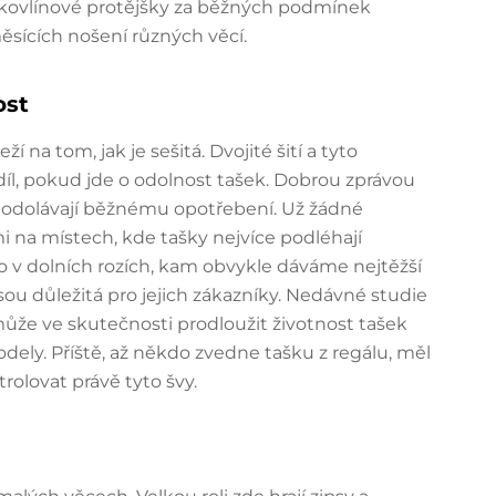
h ekovlínové protějšky za běžných podmínek
měsících nošení různých věcí.
ost
 na tom, jak je sešitá. Dvojité šití a tyto
íl, pokud jde o odolnost tašek. Dobrou zprávou
teré odolávají běžnému opotřebení. Už žádné
nami na místech, kde tašky nejvíce podléhají
 v dolních rozích, kam obvykle dáváme nejtěžší
 jsou důležitá pro jejich zákazníky. Nedávné studie
tí může ve skutečnosti prodloužit životnost tašek
ely. Příště, až někdo zvedne tašku z regálu, měl
rolovat právě tyto švy.