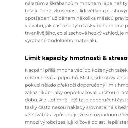
nárazům a škrábancům mnohem lépe než ty kře
tašek. Podle zkušeností lidí většina plushov
opotřebení už během několika měsíců pravi
v úvahu, jak často se tyto tašky během dne p
trvanlivějšího, co si zachová hezký vzhled, j
vyrobené z odolného materiálu.
Limit kapacity hmotnosti & stres
Nacpání příliš mnoha věcí do kožených tašek 
místech švů a popruhů. Místa, kde obvykle do
pokud někdo překročí doporučený limit hmot
zákazníkům, aby nepřekračovali určitou hmotno
dobu. Ale upřímně, lidé tato doporučení často
tašky často nesou náklady srovnatelné s běž
větší zátěž a způsobuje, že se rozpadnou dří
mnozí výrobci zesilují klíčové oblasti lepší s