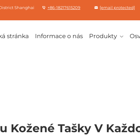
istrict Shanghai
+86-18217615209
[email protected]
á stránka
Informace o nás
Produkty
Os
sou Kožené Tašky V Každ