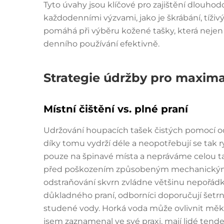
Tyto úvahy jsou klíčové pro zajištění dlouho
každodenními výzvami, jako je škrábání, tíži
pomáhá při výběru kožené tašky, která nejen
denního používání efektivně.
Strategie údržby pro maximal
Místní čištění vs. plné praní
Udržování houpacích tašek čistých pomocí od
díky tomu vydrží déle a neopotřebují se tak 
pouze na špinavé místa a nepráváme celou t
před poškozením způsobeným mechanickým půs
odstraňování skvrn zvládne většinu nepořádk
důkladného praní, odborníci doporučují šetr
studené vody. Horká voda může ovlivnit měkko
jsem zaznamenal ve své praxi, mají lidé tenden