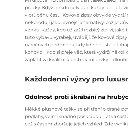
Při určování životnosti plush tašek záleží i na
přezky. Když někdo celý den každý den otevírá 
v průběhu času. Kovové zipsy obvykle vydrží
nekorodují jako levnější alternativy, což je 
venku. Každý, kdo už zažil rozbitý zip, ví, jaké 
tuto výbavu vyrábějí, uvádějí, že kovové zipsy
náročných podmínek, kdy lidé neustále tahaj
kohokoli, kdo si přeje věc, která vydrží několik
zaplatit za kvalitní konstrukční prvky – dlou
Každodenní výzvy pro luxus
Odolnost proti škrábání na hrubý
Měkké plushové tašky se při tření o drsné p
podlahy, velmi snadno poškrábou. Látka čast
což s časem zhoršuje jejich vzhled. Zde vyni