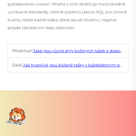
požadovanou úroveň. Mnoho z nich dodržuje mezinárodně
uznávané standardy, včetně systémů jako je AQL pro úrovně
kvality, takže každá taška, která opustí továrnu, nejprve
projde základními testy odolnosti.
Předchozí:
Jaké jsou různé styly kožených tašek k dispozici?
Další:
Jak trvanlivé jsou kožené tašky v každodenním použití?