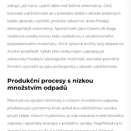
zdrojů, jež navíc vydrží déle než běžné alternativy. Celý
koncept udržitelnosti se v poslední době v oblasti plstěných
tašek opravdu rozletěl, protože zákazníci dnes hledají
ekologičtější alternativy. Společnosti jako GreenLife Bags
nedávno uvedly novou řadu vyráběnou z recyklovaného
polyesterového materiálu, čímž výrazně snížily svůj dopad na
životní prostředí. Výběr této cesty nejen uspokojuje
zákazníky hledající ekologické možnosti, ale také pomáhá
firmám vyznačit se jako průkopníky v oblasti udržitelnosti.
Produkční procesy s nízkou
množstvím odpadů
Přechod na výrobní techniky s nízkým množstvím odpadu
představuje významný krok vpřed pro udržitelnou výrobu
plush tašek. Hlavní myšlenkou je zde redukce materiálového
odpadu i spotřeby energie v průběhu výroby. Například nyní
mnoho továren využívá počítačem generované střihové