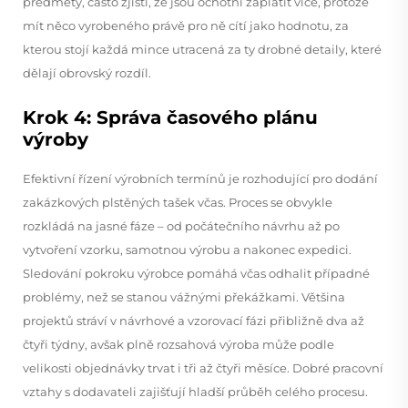
předměty, často zjistí, že jsou ochotni zaplatit více, protože
mít něco vyrobeného právě pro ně cítí jako hodnotu, za
kterou stojí každá mince utracená za ty drobné detaily, které
dělají obrovský rozdíl.
Krok 4: Správa časového plánu
výroby
Efektivní řízení výrobních termínů je rozhodující pro dodání
zakázkových plstěných tašek včas. Proces se obvykle
rozkládá na jasné fáze – od počátečního návrhu až po
vytvoření vzorku, samotnou výrobu a nakonec expedici.
Sledování pokroku výrobce pomáhá včas odhalit případné
problémy, než se stanou vážnými překážkami. Většina
projektů stráví v návrhové a vzorovací fázi přibližně dva až
čtyři týdny, avšak plně rozsahová výroba může podle
velikosti objednávky trvat i tři až čtyři měsíce. Dobré pracovní
vztahy s dodavateli zajišťují hladší průběh celého procesu.