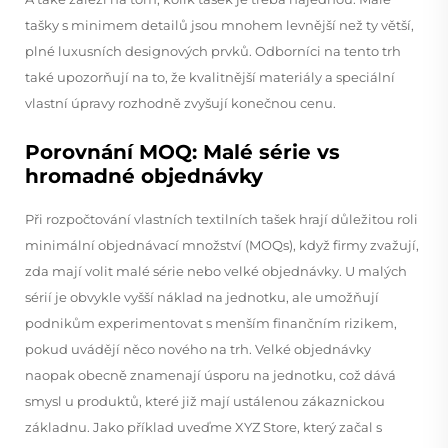
tašky s minimem detailů jsou mnohem levnější než ty větší,
plné luxusních designových prvků. Odborníci na tento trh
také upozorňují na to, že kvalitnější materiály a speciální
vlastní úpravy rozhodně zvyšují konečnou cenu.
Porovnání MOQ: Malé série vs
hromadné objednávky
Při rozpočtování vlastních textilních tašek hrají důležitou roli
minimální objednávací množství (MOQs), když firmy zvažují,
zda mají volit malé série nebo velké objednávky. U malých
sérií je obvykle vyšší náklad na jednotku, ale umožňují
podnikům experimentovat s menším finančním rizikem,
pokud uvádějí něco nového na trh. Velké objednávky
naopak obecně znamenají úsporu na jednotku, což dává
smysl u produktů, které již mají ustálenou zákaznickou
základnu. Jako příklad uveďme XYZ Store, který začal s