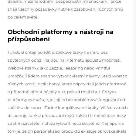
dalšími mezinárodními bezpečnostními značkami, takže
znají všechny požadavky nutné k zásobování různých trhů
po celém světě.
Obchodní platformy s nástroji na
přizpůsobení
Ti, kdo si chtějí pořídit plstičkové tašky na míru bez
zbytečných obtíží, najdou na internetu spoustu možností.
Webové stránky jako Zazzle, Teespring nebo Printful
umožňují lidem snadno vytvořit vlastní návrhy. Stačí vybrat z
různých vzorů, zvolit barvy, které odpovídají jejich představě,
a případně přidat nějaký text, pokud mají chuť. Co tyto
platformy vyznačuje, je jejich bezproblémové fungování od
začátku do konce. Žádné komplikované kroky. Většina z nich
disponuje funkcí přesouvání myší, takže i ti méně technicky
zdatní uživatelé mohou vytvořit něco skvělého. Nejlepší na
tom je, že při personalizaci produktů existuje obrovská škála