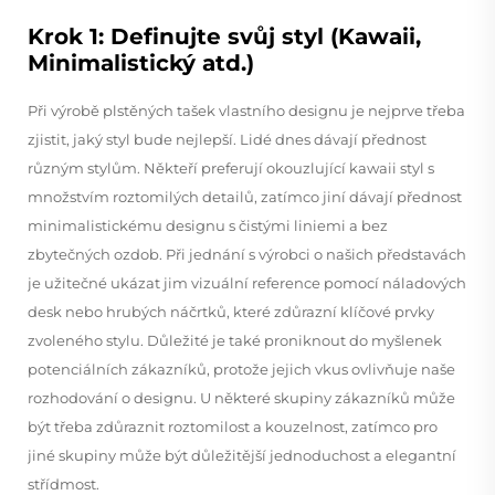
Krok 1: Definujte svůj styl (Kawaii,
Minimalistický atd.)
Při výrobě plstěných tašek vlastního designu je nejprve třeba
zjistit, jaký styl bude nejlepší. Lidé dnes dávají přednost
různým stylům. Někteří preferují okouzlující kawaii styl s
množstvím roztomilých detailů, zatímco jiní dávají přednost
minimalistickému designu s čistými liniemi a bez
zbytečných ozdob. Při jednání s výrobci o našich představách
je užitečné ukázat jim vizuální reference pomocí náladových
desk nebo hrubých náčrtků, které zdůrazní klíčové prvky
zvoleného stylu. Důležité je také proniknout do myšlenek
potenciálních zákazníků, protože jejich vkus ovlivňuje naše
rozhodování o designu. U některé skupiny zákazníků může
být třeba zdůraznit roztomilost a kouzelnost, zatímco pro
jiné skupiny může být důležitější jednoduchost a elegantní
střídmost.