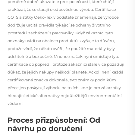
poměrně dobré ukazatele pro společnosti, které chtějí
prokázat, že se starají o odpovědnou výrobu. Certifikace
GOTS a štítky Oeko-Tex v podstatě znamenají, že výrobce
dodržuje určitá pravidla týkající se ochrany životního
prostředí i zacházení s pracovníky. Když zákazníci tyto
odznaky uvidí na obalech produktů, zvyšuje to důvěru,
protože vědí, že někdo ověřil, že použité materiály byly
udržitelné a bezpečné. Mnoho značek nyní umisťuje tyto
certifikace do popředí, protože zákazníci stále více požadují
důkaz, že jejich nákupy neškodí planetě. Ačkoli není každá
certifikovaná značka dokonalá, tyto známky podnikům
přece jen poskytují výhodu na trzích, kde je pro zákazníky
hledající etické alternativy nejdůležitější environmentální
vědomí.
Proces přizpůsobení: Od
návrhu po doručení