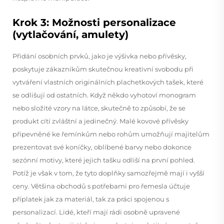
Krok 3: Možnosti personalizace
(vytlačování, amulety)
Přidání osobních prvků, jako je výšivka nebo přívěsky,
poskytuje zákazníkům skutečnou kreativní svobodu při
vytváření vlastních originálních plachetkových tašek, které
se odlišují od ostatních. Když někdo vyhotoví monogram
nebo složité vzory na látce, skutečně to způsobí, že se
produkt cítí zvláštní a jedinečný. Malé kovové přívěsky
připevněné ke řemínkům nebo rohům umožňují majitelům
prezentovat své koníčky, oblíbené barvy nebo dokonce
sezónní motivy, které jejich tašku odliší na první pohled.
Potíž je však v tom, že tyto doplňky samozřejmě mají i vyšší
ceny. Většina obchodů s potřebami pro řemesla účtuje
příplatek jak za materiál, tak za práci spojenou s
personalizací. Lidé, kteří mají rádi osobně upravené