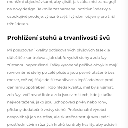
menšími objednávkami, aby zjistil, jak zákazníci zareagují
na nový design. Jakmile zaznamenal pozitivní odezvy a
uspokojivé prodeje, výrazně zvýšil výrobní objemy pro širší
tržní dosah.
Prohlížení stehů a trvanlivosti švů
Při posuzování kvality potiskovaných plyšových tašek je
důležité zkontrolovat, jak dobře vydrží stehy a zda švy
zůstanou neporušené. Tašky vyrobené pečlivě obvykle mají
rovnoměrné stehy po celé ploše a jsou pevně utažené bez
mezer, což zajišťuje delší trvanlivost a lepší odolnost proti
dennímu opotřebení. Kdo hledá kvalitu, měl by si všímat,
zda švy tvoří rovné linie a zda jsou v místech, kde je taška
nejvíce tažená, jako jsou uchopovací prvky nebo rohy,
přidány dodatečné vrstvy stehů. Profesionální výrobci
nespoléhají jen na štěstí, ale skutečně testují svou práci
prostřednictvím různých kroků kontroly kvality, aby udrželi