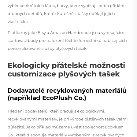
výběr konkrétních látek, barvy, které vynikají, nebo přidání
drobných detailů, které skutečně z tašky udělají jejich
vlastníčka.
Platformy jako Etsy a Amazon Handmade jsou vynikajícími
startovací body pro nalezení těchto řemeslníků nabízejících
personalizované služby plyšových tašek.
Ekologicky přátelské možnosti
customizace plyšových tašek
Dodavatelé recyklovaných materiálů
(například EcoPlush Co.)
Hledání dodavatelů, kteří pracují s ekologickými,
recyklovanými materiály, je při výrobě plstěných tašek velmi
důležité. Jako příklad můžeme uvést společnost EcoPlush
Co., která disponuje materiály vyrobenými z recyklovaných