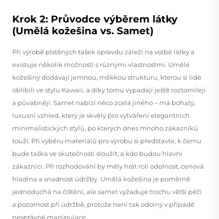
Krok 2: Průvodce výběrem látky
(Umělá kožešina vs. Samet)
Při výrobě plstěných tašek opravdu záleží na volbě látky a
existuje několik možností s různými vlastnostmi. Umělé
kožešiny dodávají jemnou, měkkou strukturu, kterou si lidé
oblíbili ve stylu Kawaii, a díky tomu vypadají ještě roztomileji
a půvabněji. Samet nabízí něco zcela jiného – má bohatý,
luxusní vzhled, který je skvělý pro vytváření elegantních
minimalistických stylů, po kterých dnes mnoho zákazníků
touží. Při výběru materiálů pro výrobu si představte, k čemu
bude taška ve skutečnosti sloužit, a kdo budou hlavní
zákazníci. Při rozhodování by měly hrát roli odolnost, cenová
hladina a snadnost údržby. Umělá kožešina je poměrně
jednoduchá na čištění, ale samet vyžaduje trochu větší péči
a pozornost při údržbě, protože není tak odolný v případě
nesprávné manipulace.