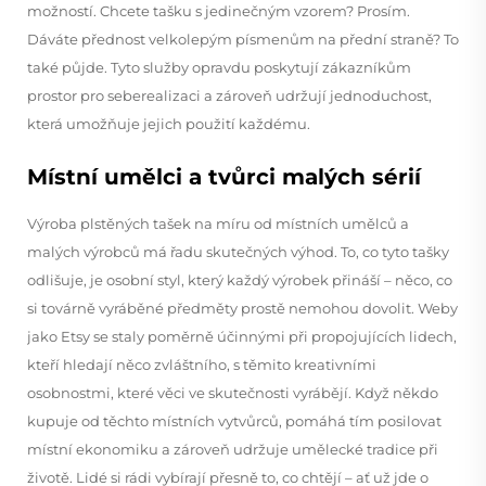
možností. Chcete tašku s jedinečným vzorem? Prosím.
Dáváte přednost velkolepým písmenům na přední straně? To
také půjde. Tyto služby opravdu poskytují zákazníkům
prostor pro seberealizaci a zároveň udržují jednoduchost,
která umožňuje jejich použití každému.
Místní umělci a tvůrci malých sérií
Výroba plstěných tašek na míru od místních umělců a
malých výrobců má řadu skutečných výhod. To, co tyto tašky
odlišuje, je osobní styl, který každý výrobek přináší – něco, co
si továrně vyráběné předměty prostě nemohou dovolit. Weby
jako Etsy se staly poměrně účinnými při propojujících lidech,
kteří hledají něco zvláštního, s těmito kreativními
osobnostmi, které věci ve skutečnosti vyrábějí. Když někdo
kupuje od těchto místních vytvůrců, pomáhá tím posilovat
místní ekonomiku a zároveň udržuje umělecké tradice při
životě. Lidé si rádi vybírají přesně to, co chtějí – ať už jde o