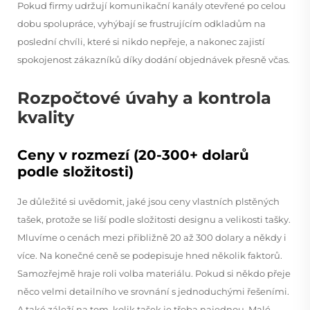
Pokud firmy udržují komunikační kanály otevřené po celou
dobu spolupráce, vyhýbají se frustrujícím odkladům na
poslední chvíli, které si nikdo nepřeje, a nakonec zajistí
spokojenost zákazníků díky dodání objednávek přesně včas.
Rozpočtové úvahy a kontrola
kvality
Ceny v rozmezí (20-300+ dolarů
podle složitosti)
Je důležité si uvědomit, jaké jsou ceny vlastních plstěných
tašek, protože se liší podle složitosti designu a velikosti tašky.
Mluvíme o cenách mezi přibližně 20 až 300 dolary a někdy i
více. Na konečné ceně se podepisuje hned několik faktorů.
Samozřejmě hraje roli volba materiálu. Pokud si někdo přeje
něco velmi detailního ve srovnání s jednoduchými řešeními.
A také záleží na tom, kolik tašek je třeba najednou. Malé