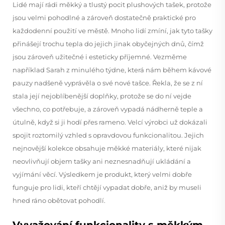
Lidé mají rádi měkký a tlustý pocit plushových tašek, protože
jsou velmi pohodlné a zároveň dostatečně praktické pro
každodenní použití ve městě. Mnoho lidí zmíní, jak tyto tašky
přinášejí trochu tepla do jejich jinak obyčejných dnů, čímž
jsou zároveň užitečné i esteticky příjemné. Vezměme
například Sarah z minulého týdne, která nám během kávové
pauzy nadšeně vyprávěla o své nové tašce. Řekla, že se z ní
stala její nejoblíbenější doplňky, protože se do ní vejde
všechno, co potřebuje, a zároveň vypadá nádherně teple a
útulně, když si ji hodí přes rameno. Velcí výrobci už dokázali
spojit roztomilý vzhled s opravdovou funkcionalitou. Jejich
nejnovější kolekce obsahuje měkké materiály, které nijak
neovlivňují objem tašky ani neznesnadňují ukládání a
vyjímání věcí. Výsledkem je produkt, který velmi dobře
funguje pro lidi, kteří chtějí vypadat dobře, aniž by museli
hned ráno obětovat pohodlí.