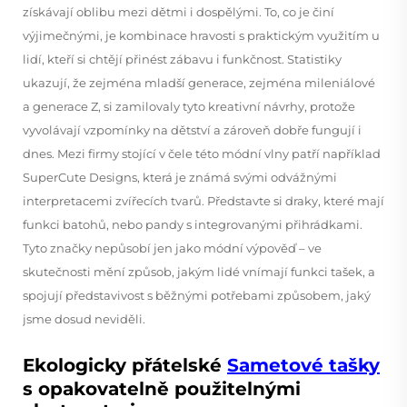
získávají oblibu mezi dětmi i dospělými. To, co je činí
výjimečnými, je kombinace hravosti s praktickým využitím u
lidí, kteří si chtějí přinést zábavu i funkčnost. Statistiky
ukazují, že zejména mladší generace, zejména mileniálové
a generace Z, si zamilovaly tyto kreativní návrhy, protože
vyvolávají vzpomínky na dětství a zároveň dobře fungují i
dnes. Mezi firmy stojící v čele této módní vlny patří například
SuperCute Designs, která je známá svými odvážnými
interpretacemi zvířecích tvarů. Představte si draky, které mají
funkci batohů, nebo pandy s integrovanými přihrádkami.
Tyto značky nepůsobí jen jako módní výpověď – ve
skutečnosti mění způsob, jakým lidé vnímají funkci tašek, a
spojují představivost s běžnými potřebami způsobem, jaký
jsme dosud neviděli.
Ekologicky přátelské
Sametové tašky
s opakovatelně použitelnými