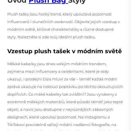
Úvod
Plush Bag
Styly
Plush tašky jsou horký trend, který upoutává pozornost
influencerů i slunečních osobností. Objevte jejich vzestup v
módním světě, klíčové charakteristiky a různé dostupné
styly. Nalezněte si zde svůj ideální plush tašku.
Vzestup plush tašek v módním světě
Měkké kabelky jsou dnes velkým módním trendem,
zejména mezi influencery a celebritami, které je rády
ukazují. I prodejní čísla mluví za vše – téměř každá módní
zpráva ukazuje na rostoucí poptávku po těchto okouzlujících
doplňcích. Co máké kabelky tak zvláštní? Jsou vyrobeny z
extrémně měkkých materiálů, které působí téměř jako teplé
objetí, a navíc jsou dostupné v nejrůznějších zábavných
designech, které upoutají pozornost. Na Instagramu a
TikTokovi pravidelně sdílejí módní nadšenci fotografie, na