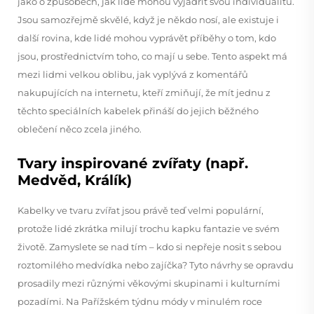
jako o způsobech, jak lidé mohou vyjádřit svou individualitu.
Jsou samozřejmě skvělé, když je někdo nosí, ale existuje i
další rovina, kde lidé mohou vyprávět příběhy o tom, kdo
jsou, prostřednictvím toho, co mají u sebe. Tento aspekt má
mezi lidmi velkou oblibu, jak vyplývá z komentářů
nakupujících na internetu, kteří zmiňují, že mít jednu z
těchto speciálních kabelek přináší do jejich běžného
oblečení něco zcela jiného.
Tvary inspirované zvířaty (např.
Medvěd, Králík)
Kabelky ve tvaru zvířat jsou právě teď velmi populární,
protože lidé zkrátka milují trochu kapku fantazie ve svém
životě. Zamyslete se nad tím – kdo si nepřeje nosit s sebou
roztomilého medvídka nebo zajíčka? Tyto návrhy se opravdu
prosadily mezi různými věkovými skupinami i kulturními
pozadími. Na Pařížském týdnu módy v minulém roce