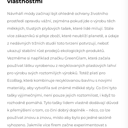
vlastnostmi
Návrháři módy začínají být ohledně ochrany životního
prostředí opravdu vážní, zejména pokud jde o výrobu těch
měkkých, tlustých plyšových tašek, které lidé milují. Stále
více zákazníků si přeje zboží, které neublíží planetě, a údaje
z nedávných tržních studií toto tvrzení potvrzují, neboť
ukazují stabilní růst prodejů ekologických produktů.
Vezměme si například značku GreenGlam, která začala
používat látku vyrobenou z recyklovaných plastových lahví
pro výrobu svých roztomilých výrobků. Totéž platí pro
EcoBag, která kombinuje recyklovanou bavlnu s novými
materiály, aby vytvořila své známé měkké styly. Co činí tyto
tašky výjimečnými, není pouze jejich roztomilost, i když to
rozhodně pomáhá. Tyto tašky lidem vlastně dodávají důvod
k přemýšlení o tom, co činí dobrý doplněk – něco, co lze
používat znovu a znovu, místo aby bylo po jedné sezóně
vyhozeno. Jakmile více firem začne experimentovat s