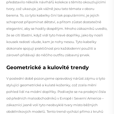
představilo několik návrhářů kolekce s těmito okouzlujícími
tvory, což ukazuje, jak vážně jsou tato témata v oboru
berena. To, co tyto kabelky činí tak populárními, je jejich
schopnost připomínat dětství, a přitom zůstat dostatečně
elegantní, aby se hodily dospělým. Mnoho zákazníků uvedlo,
že se cítí šťastní, když vidí tyto hravé doplňky, jako by nosili
kousek radosti všude, kam je nohy nesou. Tyto kabelky
dokonale spojují praktičnost pro každodenní použití a
zároveň přidávají do něčího outfitu zábavný prvek.
Geometrické a kulovité trendy
V poslední době pozorujeme opravdový nárůst zájmu o tyto
stylující geometrické a kulaté koženky, což zcela mění
pohled lidí na módní doplňky. Podívejte se na prodejní čísla
od předních maloobchodníků v Evropě i Severní Americe –
zákazníci jasně volí tyto neobvyklé tvary místo běžných
obdélníkových modelů. Tento trend vychází přímo z kruhů