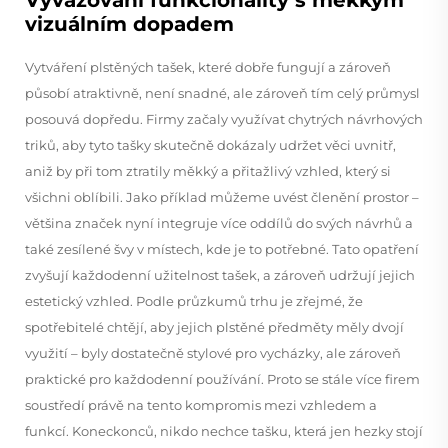
Vyvažování funkcionality s měkkým
vizuálním dopadem
Vytváření plstěných tašek, které dobře fungují a zároveň
působí atraktivně, není snadné, ale zároveň tím celý průmysl
posouvá dopředu. Firmy začaly využívat chytrých návrhových
triků, aby tyto tašky skutečně dokázaly udržet věci uvnitř,
aniž by při tom ztratily měkký a přitažlivý vzhled, který si
všichni oblíbili. Jako příklad můžeme uvést členění prostor –
většina značek nyní integruje více oddílů do svých návrhů a
také zesílené švy v místech, kde je to potřebné. Tato opatření
zvyšují každodenní užitelnost tašek, a zároveň udržují jejich
estetický vzhled. Podle průzkumů trhu je zřejmé, že
spotřebitelé chtějí, aby jejich plstěné předměty měly dvojí
využití – byly dostatečně stylové pro vycházky, ale zároveň
praktické pro každodenní používání. Proto se stále více firem
soustředí právě na tento kompromis mezi vzhledem a
funkcí. Koneckonců, nikdo nechce tašku, která jen hezky stojí