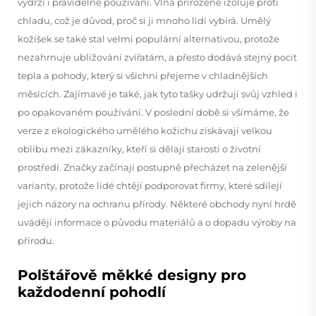
vydrží i pravidelné používání. Vlna přirozeně izoluje proti
chladu, což je důvod, proč si ji mnoho lidí vybírá. Umělý
kožíšek se také stal velmi populární alternativou, protože
nezahrnuje ubližování zvířatám, a přesto dodává stejný pocit
tepla a pohody, který si všichni přejeme v chladnějších
měsících. Zajímavé je také, jak tyto tašky udržují svůj vzhled i
po opakovaném používání. V poslední době si všímáme, že
verze z ekologického umělého kožichu získávají velkou
oblibu mezi zákazníky, kteří si dělají starosti o životní
prostředí. Značky začínají postupně přecházet na zelenější
varianty, protože lidé chtějí podporovat firmy, které sdílejí
jejich názory na ochranu přírody. Některé obchody nyní hrdě
uvádějí informace o původu materiálů a o dopadu výroby na
přírodu.
Polštářově měkké designy pro
každodenní pohodlí