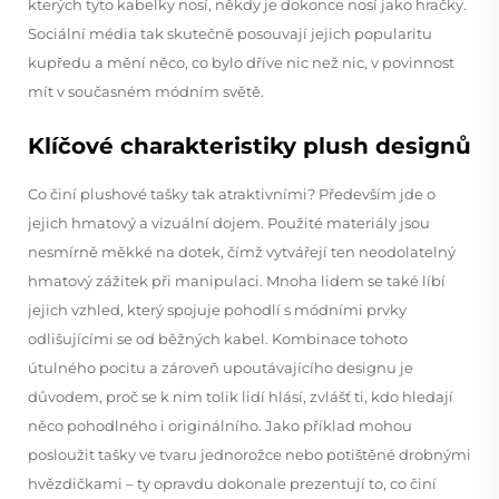
kterých tyto kabelky nosí, někdy je dokonce nosí jako hračky.
Sociální média tak skutečně posouvají jejich popularitu
kupředu a mění něco, co bylo dříve nic než nic, v povinnost
mít v současném módním světě.
Klíčové charakteristiky plush designů
Co činí plushové tašky tak atraktivními? Především jde o
jejich hmatový a vizuální dojem. Použité materiály jsou
nesmírně měkké na dotek, čímž vytvářejí ten neodolatelný
hmatový zážitek při manipulaci. Mnoha lidem se také líbí
jejich vzhled, který spojuje pohodlí s módními prvky
odlišujícími se od běžných kabel. Kombinace tohoto
útulného pocitu a zároveň upoutávajícího designu je
důvodem, proč se k nim tolik lidí hlásí, zvlášť ti, kdo hledají
něco pohodlného i originálního. Jako příklad mohou
posloužit tašky ve tvaru jednorožce nebo potištěné drobnými
hvězdičkami – ty opravdu dokonale prezentují to, co činí