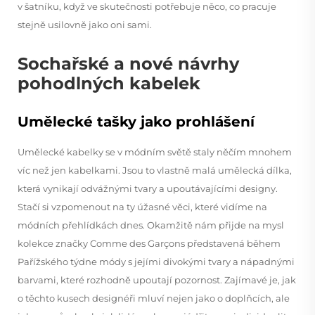
v šatníku, když ve skutečnosti potřebuje něco, co pracuje
stejně usilovně jako oni sami.
Sochařské a nové návrhy
pohodlných kabelek
Umělecké tašky jako prohlášení
Umělecké kabelky se v módním světě staly něčím mnohem
víc než jen kabelkami. Jsou to vlastně malá umělecká dílka,
která vynikají odvážnými tvary a upoutávajícími designy.
Stačí si vzpomenout na ty úžasné věci, které vidíme na
módních přehlídkách dnes. Okamžitě nám přijde na mysl
kolekce značky Comme des Garçons představená během
Pařížského týdne módy s jejími divokými tvary a nápadnými
barvami, které rozhodně upoutají pozornost. Zajímavé je, jak
o těchto kusech designéři mluví nejen jako o doplňcích, ale