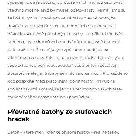
vypadají. Lidé je zbožňují, protože v nich mohou uschovat
všechno možné, aniž by museli obětovat styl. Všimli jsme si,
že lidé si vybírají právě tyto velké tašky hlavně proto, že
dokáží být zároveň funkční a módní. Trh na to reagoval
několika skutečně půvabnými návrhy – například medvědi,
kteří mají tvar skutečných medvědů, nebo jasně barevné
jednorožci, kteří se nějakým způsobem hodí jak na
víkendové nákupy, tak i na pracovní schůzky. Tyto tašky do
sebe zvládnou pojmout spoustu věcí, a přitom zůstávají
dostatečně elegantní, aby se v nich šlo kamkoli. Pro každého,
kdo pospíchá mezi pracovními povinnostmi, nákupy a
společenskými akcemi, se jedna z těchto obrovských tašek
stane téměř nepostradatelnou pomůckou.
Převratné batohy ze stufovacích
hraček
Batohy, které mění křehké plyšové hračky v reálné tašky,