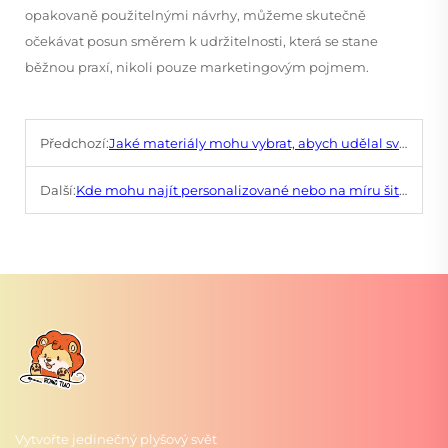
opakovaně použitelnými návrhy, můžeme skutečně
očekávat posun směrem k udržitelnosti, která se stane
běžnou praxí, nikoli pouze marketingovým pojmem.
Předchozí:
Jaké materiály mohu vybrat, abych udělal svoje plušové hračky odolnými vůči tlaku a úderům?
Další:
Kde mohu najít personalizované nebo na míru šité kožené tašky?
Vytvořte jedinečný plyšový svět