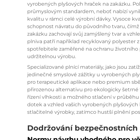
vyrobených plyšových hraček na zakázku. Poly
průmyslovým standardem, neboť nabízí vynika
kvalitu v rámci celé výrobní dávky. Vysoce kva
schopnost návratu do původního tvaru, čímž j
zakázku zachovají svůj zamýšlený tvar a vzhle
plniva patří například recyklovaný polyester z 
spotřebitele zaměřené na ochranu životního p
udržitelnou výrobu.
Specializované plnící materiály, jako jsou za
jedinečné smyslové zážitky u vyrobených ply
pro terapeutické aplikace nebo premium sběr
přirozenou alternativu pro ekologicky šetrné
řízení vlhkosti a možného stlačení v průběhu
dotek a vzhled vašich vyrobených plyšových h
stlačitelné výrobky, zatímco hustší plnění pos
Dodržování bezpečnostních
Normy návrhu vhodného pro vě