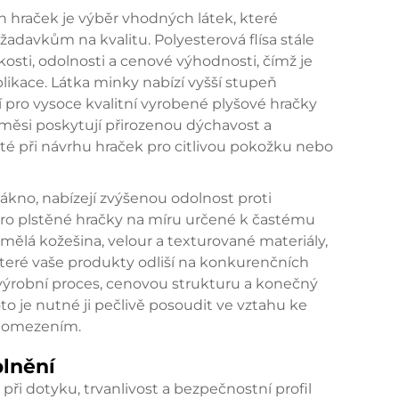
hraček je výběr vhodných látek, které
davkům na kvalitu. Polyesterová flísa stále
osti, odolnosti a cenové výhodnosti, čímž je
plikace. Látka minky nabízí vyšší stupeň
tní pro vysoce kvalitní vyrobené plyšové hračky
ěsi poskytují přirozenou dýchavost a
žité při návrhu hraček pro citlivou pokožku nebo
lákno, nabízejí zvýšenou odolnost proti
 pro plstěné hračky na míru určené k častému
 umělá kožešina, velour a texturované materiály,
teré vaše produkty odliší na konkurenčních
 výrobní proces, cenovou strukturu a konečný
to je nutné ji pečlivě posoudit ve vztahu ke
m omezením.
plnění
při dotyku, trvanlivost a bezpečnostní profil