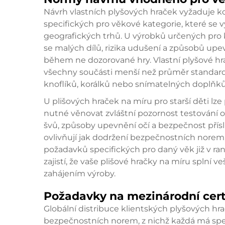
Návrh vlastních plyšových hraček vyžaduje
specifických pro věkové kategorie, které se v
geografických trhů. U výrobků určených pro ko
se malých dílů, rizika udušení a způsobů upe
během ne dozorované hry. Vlastní plyšové hrač
všechny součásti menší než průměr standardní
knoflíků, korálků nebo snímatelných doplňků,
U plišových hraček na míru pro starší děti lze 
nutné věnovat zvláštní pozornost testování o
švů, způsoby upevnění očí a bezpečnost příslu
ovlivňují jak dodržení bezpečnostních norem
požadavků specifických pro daný věk již v r
zajistí, že vaše plišové hračky na míru splní
zahájením výroby.
Požadavky na mezinárodní cert
Globální distribuce klientských plyšových h
bezpečnostních norem, z nichž každá má spe