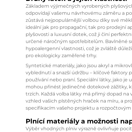
Základem výjimečných vyrobených plyšových 
odpovídají vašemu návrhovému záměru a poža
zůstává nejpopulárnější volbou díky své měkk
ideální jak pro propagační, tak pro prodejní a
plyšovosti a luxusní dotek, což ji činí perfek
určené náročným spotřebitelům. Bavlněné sm
hypoalergenní vlastnosti, což je zvláště důle
pro ekologicky zaměřené trhy.
Syntetické materiály, jako jsou akryl a mikrov
vyblednutí a snazší údržbu – klíčové faktory
používání nebo praní. Speciální látky, jako je
mohou přinést jedinečné dotekové zážitky, k
trzích. Každá volba látky má přímý dopad na
vzhled vašich plstěných hraček na míru, a pro
specifikacím vašeho projektu a rozpočtový
Plnící materiály a možnosti na
Výběr vhodných plniv výrazně ovlivňuje pocit 