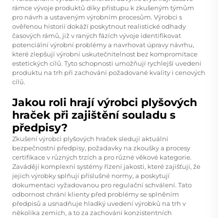
rámce vývoje produktů díky přístupu k zkušeným týmům
pro návrh a ustaveným výrobním procesům. Výrobci s
ověřenou historií dokáží poskytnout realistické odhady
časových rámů, již v raných fázích vývoje identifikovat
potenciální výrobní problémy a navrhovat úpravy návrhu,
které zlepšují výrobní uskutečnitelnost bez kompromitace
estetických cílů. Tyto schopnosti umožňují rychlejší uvedení
produktu na trh při zachování požadované kvality i cenových
cílů.
Jakou roli hrají výrobci plyšových
hraček při zajištění souladu s
předpisy?
Zkušení výrobci plyšových hraček sledují aktuální
bezpečnostní předpisy, požadavky na zkoušky a procesy
certifikace v různých trzích a pro různé věkové kategorie.
Zavádějí komplexní systémy řízení jakosti, které zajišťují, že
jejich výrobky splňují příslušné normy, a poskytují
dokumentaci vyžadovanou pro regulační schválení. Tato
odbornost chrání klienty před problémy se splněním
předpisů a usnadňuje hladký uvedení výrobků na trh v
několika zemích, a to za zachování konzistentních