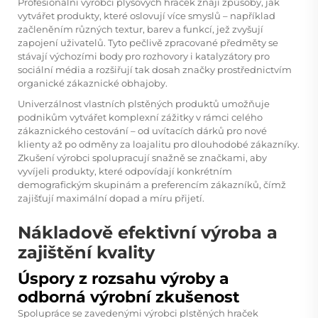
Profesionální výrobci plyšových hraček znají způsoby, jak
vytvářet produkty, které oslovují více smyslů – například
začleněním různých textur, barev a funkcí, jež zvyšují
zapojení uživatelů. Tyto pečlivě zpracované předměty se
stávají výchozími body pro rozhovory i katalyzátory pro
sociální média a rozšiřují tak dosah značky prostřednictvím
organické zákaznické obhajoby.
Univerzálnost vlastních plstěných produktů umožňuje
podnikům vytvářet komplexní zážitky v rámci celého
zákaznického cestování – od uvítacích dárků pro nové
klienty až po odměny za loajalitu pro dlouhodobé zákazníky.
Zkušení výrobci spolupracují snažně se značkami, aby
vyvíjeli produkty, které odpovídají konkrétním
demografickým skupinám a preferencím zákazníků, čímž
zajišťují maximální dopad a míru přijetí.
Nákladově efektivní výroba a
zajištění kvality
Úspory z rozsahu výroby a
odborná výrobní zkušenost
Spolupráce se zavedenými výrobci plstěných hraček