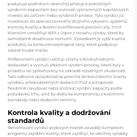
poskytuje podnikům okamžitý přístup k pokročilým
výrobním kapacitám bez nutnosti významných kapitálových
investic do zařízení nebo výrobních prostor. Tyto výrobci již
investovali do specializovaného strojního vybavení, systémů
kontroly kvality a školení kvalifikované pracovní síly, čímž
klientům umožňují těžit z úspor z rozsahu výroby, které by
samostatně dosáhnout nemohli. Výsledkem je vyšší kvalita
produktů za konkurenceschopné ceny, které podporují
zdravé hrubé marže.
Profesionální výrobci udržují vztahy s důvěryhodnými
dodavateli a vyvinuli efektivní výrobní procesy, které byly v
průběhu let zpřesňovány na základě rozsáhlých zkušeností.
Tato odborná způsobilost se promítá do konzistentní kvality
výrobků, předvídatelných dodacích lhůt a schopnosti
flexibilně navyšovat nebo snižovat výrobní kapacity podle
požadavků trhu, aniž by došlo ke kompromisu s kvalitními
standardy nebo dodacími termíny.
Kontrola kvality a dodržování
standardů
Renomovaní výrobci plyšových hraček zavádějí komplexní
programy zajištění kvality, které zajišťují, že všechny výrobky