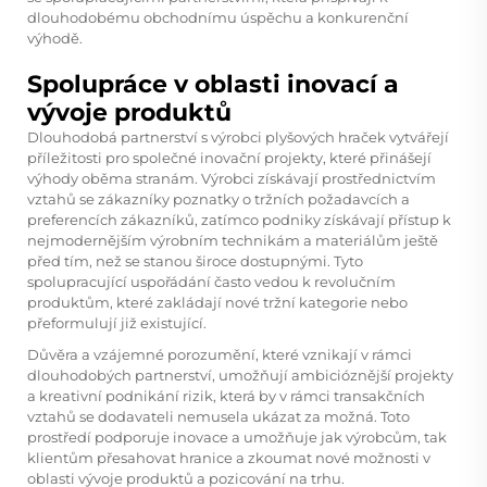
dlouhodobému obchodnímu úspěchu a konkurenční
výhodě.
Spolupráce v oblasti inovací a
vývoje produktů
Dlouhodobá partnerství s výrobci plyšových hraček vytvářejí
příležitosti pro společné inovační projekty, které přinášejí
výhody oběma stranám. Výrobci získávají prostřednictvím
vztahů se zákazníky poznatky o tržních požadavcích a
preferencích zákazníků, zatímco podniky získávají přístup k
nejmodernějším výrobním technikám a materiálům ještě
před tím, než se stanou široce dostupnými. Tyto
spolupracující uspořádání často vedou k revolučním
produktům, které zakládají nové tržní kategorie nebo
přeformulují již existující.
Důvěra a vzájemné porozumění, které vznikají v rámci
dlouhodobých partnerství, umožňují ambicióznější projekty
a kreativní podnikání rizik, která by v rámci transakčních
vztahů se dodavateli nemusela ukázat za možná. Toto
prostředí podporuje inovace a umožňuje jak výrobcům, tak
klientům přesahovat hranice a zkoumat nové možnosti v
oblasti vývoje produktů a pozicování na trhu.