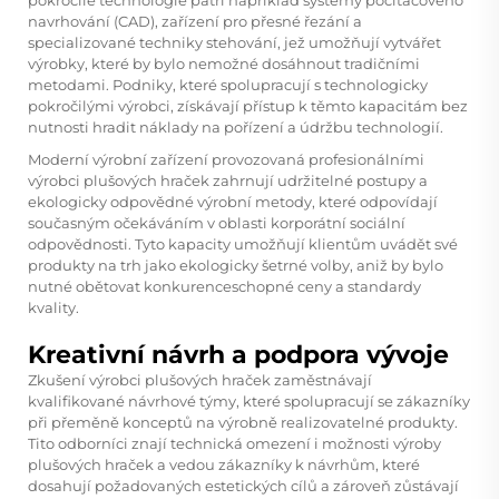
navrhování (CAD), zařízení pro přesné řezání a
specializované techniky stehování, jež umožňují vytvářet
výrobky, které by bylo nemožné dosáhnout tradičními
metodami. Podniky, které spolupracují s technologicky
pokročilými výrobci, získávají přístup k těmto kapacitám bez
nutnosti hradit náklady na pořízení a údržbu technologií.
Moderní výrobní zařízení provozovaná profesionálními
výrobci plušových hraček zahrnují udržitelné postupy a
ekologicky odpovědné výrobní metody, které odpovídají
současným očekáváním v oblasti korporátní sociální
odpovědnosti. Tyto kapacity umožňují klientům uvádět své
produkty na trh jako ekologicky šetrné volby, aniž by bylo
nutné obětovat konkurenceschopné ceny a standardy
kvality.
Kreativní návrh a podpora vývoje
Zkušení výrobci plušových hraček zaměstnávají
kvalifikované návrhové týmy, které spolupracují se zákazníky
při přeměně konceptů na výrobně realizovatelné produkty.
Tito odborníci znají technická omezení i možnosti výroby
plušových hraček a vedou zákazníky k návrhům, které
dosahují požadovaných estetických cílů a zároveň zůstávají