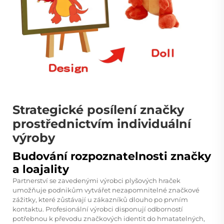
Strategické posílení značky
prostřednictvím individuální
výroby
Budování rozpoznatelnosti značky
a loajality
Partnerství se zavedenými výrobci plyšových hraček
umožňuje podnikům vytvářet nezapomnitelné značkové
zážitky, které zůstávají u zákazníků dlouho po prvním
kontaktu. Profesionální výrobci disponují odborností
potřebnou k převodu značkových identit do hmatatelných,