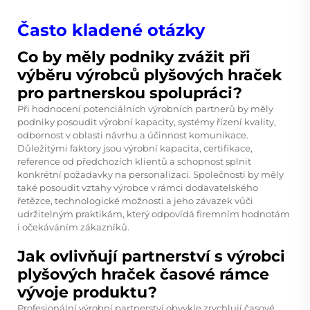
Často kladené otázky
Co by měly podniky zvážit při
výběru výrobců plyšových hraček
pro partnerskou spolupráci?
Při hodnocení potenciálních výrobních partnerů by měly
podniky posoudit výrobní kapacity, systémy řízení kvality,
odbornost v oblasti návrhu a účinnost komunikace.
Důležitými faktory jsou výrobní kapacita, certifikace,
reference od předchozích klientů a schopnost splnit
konkrétní požadavky na personalizaci. Společnosti by měly
také posoudit vztahy výrobce v rámci dodavatelského
řetězce, technologické možnosti a jeho závazek vůči
udržitelným praktikám, který odpovídá firemním hodnotám
i očekáváním zákazníků.
Jak ovlivňují partnerství s výrobci
plyšových hraček časové rámce
vývoje produktu?
Profesionální výrobní partnerství obvykle zrychlují časové