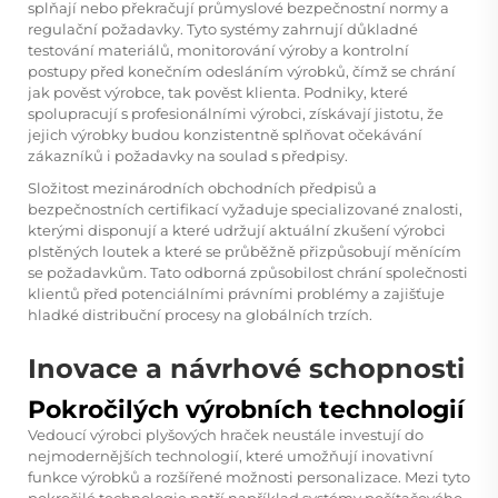
splňají nebo překračují průmyslové bezpečnostní normy a
regulační požadavky. Tyto systémy zahrnují důkladné
testování materiálů, monitorování výroby a kontrolní
postupy před konečním odesláním výrobků, čímž se chrání
jak pověst výrobce, tak pověst klienta. Podniky, které
spolupracují s profesionálními výrobci, získávají jistotu, že
jejich výrobky budou konzistentně splňovat očekávání
zákazníků i požadavky na soulad s předpisy.
Složitost mezinárodních obchodních předpisů a
bezpečnostních certifikací vyžaduje specializované znalosti,
kterými disponují a které udržují aktuální zkušení
výrobci
plstěných loutek
a které se průběžně přizpůsobují měnícím
se požadavkům. Tato odborná způsobilost chrání společnosti
klientů před potenciálními právními problémy a zajišťuje
hladké distribuční procesy na globálních trzích.
Inovace a návrhové schopnosti
Pokročilých výrobních technologií
Vedoucí výrobci plyšových hraček neustále investují do
nejmodernějších technologií, které umožňují inovativní
funkce výrobků a rozšířené možnosti personalizace. Mezi tyto
pokročilé technologie patří například systémy počítačového