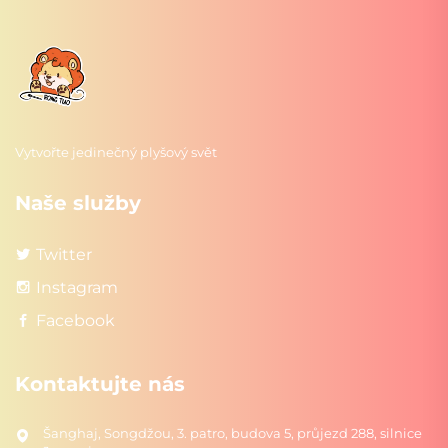
Vytvořte jedinečný plyšový svět
Naše služby
Twitter
Instagram
Facebook
Kontaktujte nás
Šanghaj, Songdžou, 3. patro, budova 5, průjezd 288, silnice