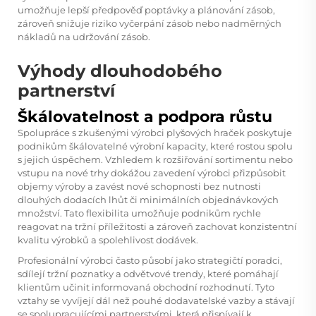
umožňuje lepší předpověď poptávky a plánování zásob,
zároveň snižuje riziko vyčerpání zásob nebo nadměrných
nákladů na udržování zásob.
Výhody dlouhodobého
partnerství
Škálovatelnost a podpora růstu
Spolupráce s zkušenými výrobci plyšových hraček poskytuje
podnikům škálovatelné výrobní kapacity, které rostou spolu
s jejich úspěchem. Vzhledem k rozšiřování sortimentu nebo
vstupu na nové trhy dokážou zavedení výrobci přizpůsobit
objemy výroby a zavést nové schopnosti bez nutnosti
dlouhých dodacích lhůt či minimálních objednávkových
množství. Tato flexibilita umožňuje podnikům rychle
reagovat na tržní příležitosti a zároveň zachovat konzistentní
kvalitu výrobků a spolehlivost dodávek.
Profesionální výrobci často působí jako strategičtí poradci,
sdílejí tržní poznatky a odvětvové trendy, které pomáhají
klientům učinit informovaná obchodní rozhodnutí. Tyto
vztahy se vyvíjejí dál než pouhé dodavatelské vazby a stávají
se spolupracujícími partnerstvími, která přispívají k