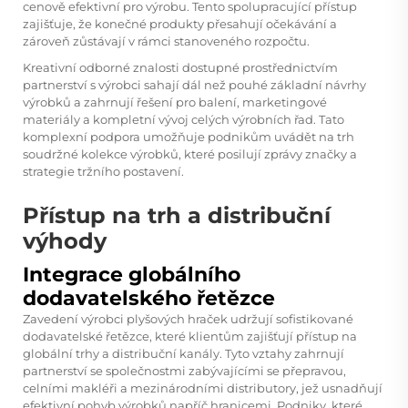
cenově efektivní pro výrobu. Tento spolupracující přístup
zajišťuje, že konečné produkty přesahují očekávání a
zároveň zůstávají v rámci stanoveného rozpočtu.
Kreativní odborné znalosti dostupné prostřednictvím
partnerství s výrobci sahají dál než pouhé základní návrhy
výrobků a zahrnují řešení pro balení, marketingové
materiály a kompletní vývoj celých výrobních řad. Tato
komplexní podpora umožňuje podnikům uvádět na trh
soudržné kolekce výrobků, které posilují zprávy značky a
strategie tržního postavení.
Přístup na trh a distribuční
výhody
Integrace globálního
dodavatelského řetězce
Zavedení výrobci plyšových hraček udržují sofistikované
dodavatelské řetězce, které klientům zajišťují přístup na
globální trhy a distribuční kanály. Tyto vztahy zahrnují
partnerství se společnostmi zabývajícími se přepravou,
celními makléři a mezinárodními distributory, jež usnadňují
efektivní pohyb výrobků napříč hranicemi. Podniky, které