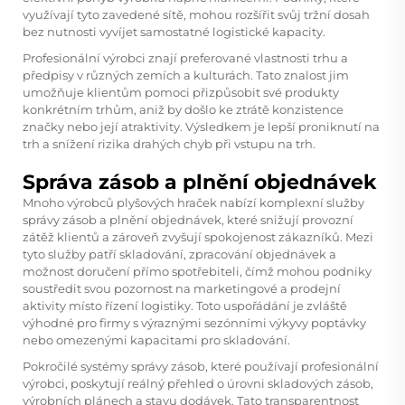
využívají tyto zavedené sítě, mohou rozšířit svůj tržní dosah
bez nutnosti vyvíjet samostatné logistické kapacity.
Profesionální výrobci znají preferované vlastnosti trhu a
předpisy v různých zemích a kulturách. Tato znalost jim
umožňuje klientům pomoci přizpůsobit své produkty
konkrétním trhům, aniž by došlo ke ztrátě konzistence
značky nebo její atraktivity. Výsledkem je lepší proniknutí na
trh a snížení rizika drahých chyb při vstupu na trh.
Správa zásob a plnění objednávek
Mnoho výrobců plyšových hraček nabízí komplexní služby
správy zásob a plnění objednávek, které snižují provozní
zátěž klientů a zároveň zvyšují spokojenost zákazníků. Mezi
tyto služby patří skladování, zpracování objednávek a
možnost doručení přímo spotřebiteli, čímž mohou podniky
soustředit svou pozornost na marketingové a prodejní
aktivity místo řízení logistiky. Toto uspořádání je zvláště
výhodné pro firmy s výraznými sezónními výkyvy poptávky
nebo omezenými kapacitami pro skladování.
Pokročilé systémy správy zásob, které používají profesionální
výrobci, poskytují reálný přehled o úrovni skladových zásob,
výrobních plánech a stavu dodávek. Tato transparentnost