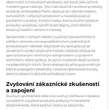
objemných a milovaných produktů, jež slouží jako účinné
marketingové nástroje. Tyto individuálně navržené produkty
se stávají ambasadory firem, objevují se v domácnostech,
kancelářích i veřejných prostorech a neustále posilují
povědomí o značce. Emoční vazba, kterou kvalitní plyšové
produkty vyvolávají, vytváří trvalé dojmy, jichž obtížně
dosahují tradiční reklamní metody.
Společnosti z různých odvětví využívají tyto partnerství k
odlišení od konkurence prostřednictvím jedinečných
produktových nabídek. Když podniky spolupracují se
zkušenými výrobci plyšových hraček, získávají přístup ke
specializovaným návrhovým schopnostem a výrobním
technikám, které zajišťují, že jejich značkové zboží vynikne
na přeplněných trzích. Tento strategický přístup proměňuje
běžné propagační předměty v žádané sběratelské kousky,
které si zákazníci aktivně vyhledávají a cení.
Zvyšování zákaznické zkušenosti
a zapojení
Současní spotřebitelé stále více oceňují zážitkové interakce
s značkami a plyšové produkty poskytují hmatatelné
dotykové body, které posilují vztahy se zákazníky.