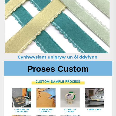
Cynhwysiant unigryw un ôl ddyfynn 
Proses Custom