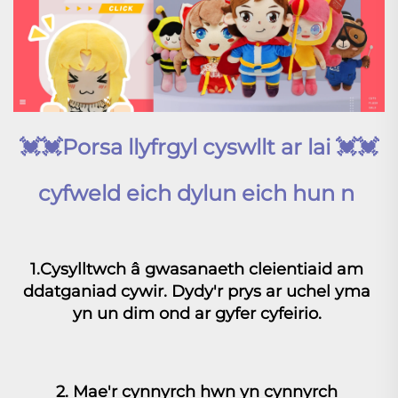
💓
💓
Porsa llyfrgyl cyswllt ar lai 
💓
💓
cyfweld eich dylun eich hun 
n 
1
.Cysylltwch â gwasanaeth cleientiaid am 
ddatganiad cywir. Dydy'r prys ar uchel yma 
yn un dim ond ar gyfer cyfeirio. 
2. Mae'r cynnyrch hwn yn cynnyrch 