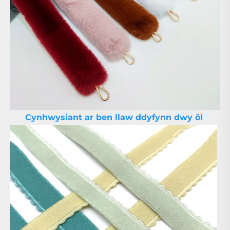
Cynhwysiant ar ben llaw ddyfynn dwy ôl 