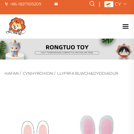
|
CY
+86-18217615209
HAFAN
/
CYNHYRCHION
/
LLYFRFA BLWCH&DYDDIADUR