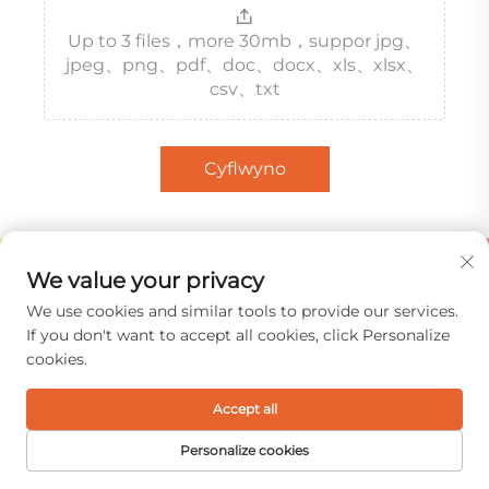
Up to 3 files，more 30mb，suppor jpg、
jpeg、png、pdf、doc、docx、xls、xlsx、
csv、txt
Cyflwyno
We value your privacy
We use cookies and similar tools to provide our services.
If you don't want to accept all cookies, click Personalize
cookies.
Accept all
Creu byd plush unigryw
Personalize cookies
Einstein Gwasanaeth