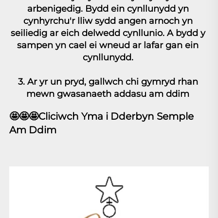
arbenigedig. Bydd ein cynllunydd yn 
cynhyrchu'r lliw sydd angen arnoch yn 
seiliedig ar eich delwedd cynllunio. A bydd y 
sampen yn cael ei wneud ar lafar gan ein 
cynllunydd. 
3. Ar yr un pryd, gallwch chi gymryd rhan 
mewn gwasanaeth addasu am ddim 
🤩
🤩
🤩
Cliciwch Yma i Dderbyn Semple 
Am Ddim 