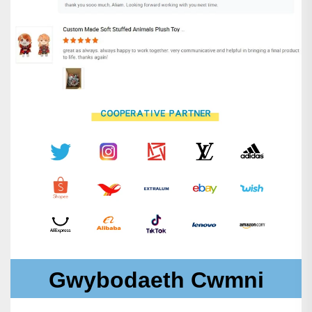
Gwybodaeth Cwmni