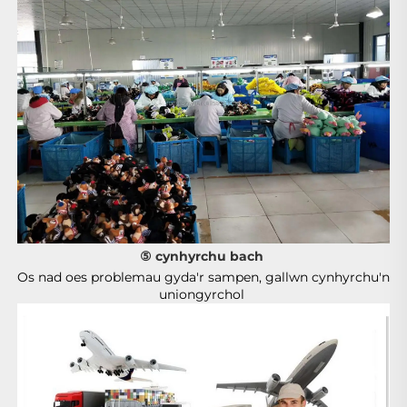
⑤ cynhyrchu bach 
Os nad oes problemau gyda'r sampen, gallwn cynhyrchu'n 
uniongyrchol 