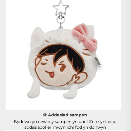
③ Addasiad sampen 
Byddwn yn newid y sampen yn unol â'ch syniadau 
addasiadol er mwyn ichi fod yn ddirwyn 