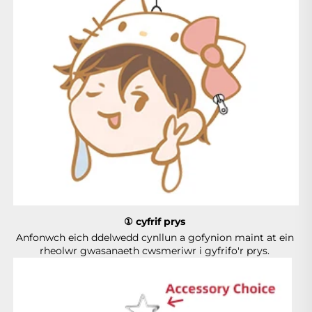
① cyfrif prys 
Anfonwch eich ddelwedd cynllun a gofynion maint at ein 
rheolwr gwasanaeth cwsmeriwr i gyfrifo'r prys. 