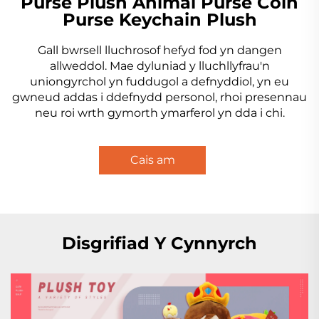
Purse Plush Animal Purse Coin
Purse Keychain Plush
Gall bwrsell lluchrosof hefyd fod yn dangen
allweddol. Mae dyluniad y lluchllyfrau'n
uniongyrchol yn fuddugol a defnyddiol, yn eu
gwneud addas i ddefnydd personol, rhoi presennau
neu roi wrth gymorth ymarferol yn dda i chi.
Cais am
Darganfyddiad
Disgrifiad Y Cynnyrch