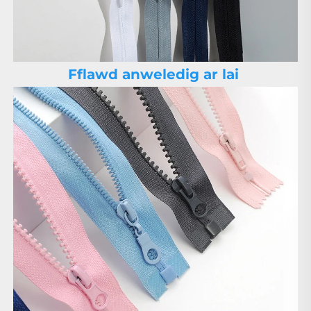
Fflawd anweledig ar lai 