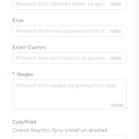
0/100
Enw
0/100
Enw'r Cwmni
0/200
Neges
0/1000
Cysylltiad
Cewch llwytho i fyny o leiaf un atodiad