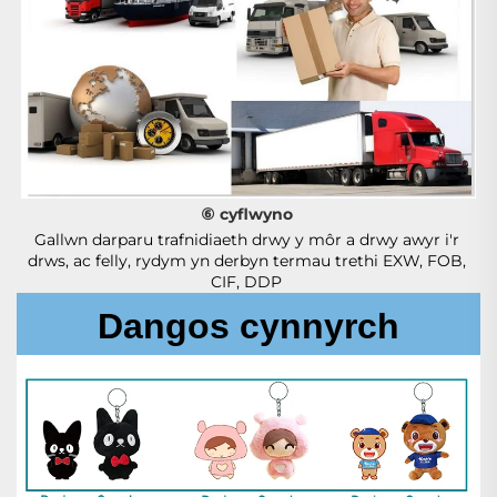
⑥ cyflwyno 
Gallwn darparu trafnidiaeth drwy y môr a drwy awyr i'r 
drws, ac felly, rydym yn derbyn termau trethi EXW, FOB, 
CIF, DDP 
Dangos cynnyrch