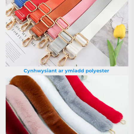
Cynhwysiant ar ymladd polyester 