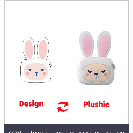
ODM custom плюшевая игрушка кошелек для