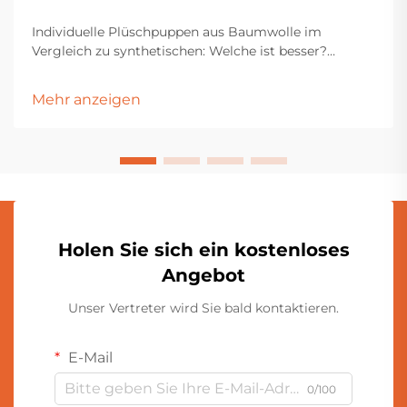
Individuelle Plüschpuppen aus Baumwolle im
Vergleich zu synthetischen: Welche ist besser?
Plüschpuppen sind seit Generationen bei Kindern,
Sammlern und Geschenkkäufern beliebt. Ihre weichen
Mehr anzeigen
Texturen, niedlichen Designs und emotionale
Anziehungskraft machen sie zu einem zeitlosen
Produkt über alle Kulturen hinweg...
Holen Sie sich ein kostenloses
Angebot
Unser Vertreter wird Sie bald kontaktieren.
E-Mail
0/100