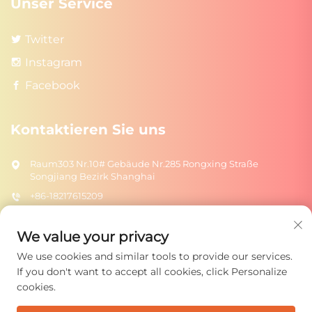
Unser Service
Twitter
Instagram
Facebook
Kontaktieren Sie uns
Raum303 Nr.10# Gebäude Nr.285 Rongxing Straße
Songjiang Bezirk Shanghai
+86-18217615209
[email protected]
We value your privacy
We use cookies and similar tools to provide our services.
SENDEN
If you don't want to accept all cookies, click Personalize
cookies.