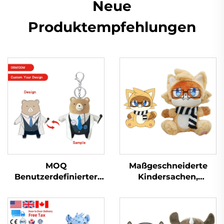
Neue
Produktempfehlungen
MOQ
Maßgeschneiderte
Benutzerdefinierter
Kindersachen,
Puppenanhänger
wendbare, weiche
Kinderpuppe Designer
Plüschpuppe,
Hässliches Logo
Plüschtiere, Hersteller,
Benutzerdefinierter
maßgeschneidertes