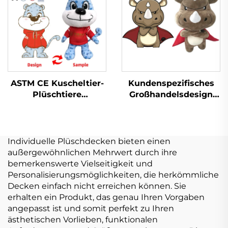
Plüschtier-
Plüschtier
Schlüsselanhänger
ASTM CE Kuscheltier-
Kundenspezifisches
Plüschtiere
Großhandelsdesign
Maßgeschneidertes
Mini-Plüschtier
Kuscheltier aus
Plushie Herstellung
weichem Plüsch zum
Spielzeug Kuscheltier
Verkauf
Plüsch
Individuelle Plüschdecken bieten einen
kundenspezifisch
außergewöhnlichen Mehrwert durch ihre
bemerkenswerte Vielseitigkeit und
Personalisierungsmöglichkeiten, die herkömmliche
Decken einfach nicht erreichen können. Sie
erhalten ein Produkt, das genau Ihren Vorgaben
angepasst ist und somit perfekt zu Ihren
ästhetischen Vorlieben, funktionalen