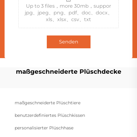
Up to 3 files，more 30mb，suppor
jpg、jpeg、png、pdf、doc、docx、
xls、xlsx、csv、txt
Senden
maßgeschneiderte Plüschdecke
maßgeschneiderte Plüschtiere
benutzerdefiniertes Plüschkissen
personalisierter Plüschhase