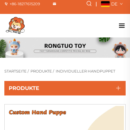
|
DE
+86-18217615209
STARTSEITE
/
PRODUKTE
/
INDIVIDUELLER HANDPUPPET
PRODUKTE