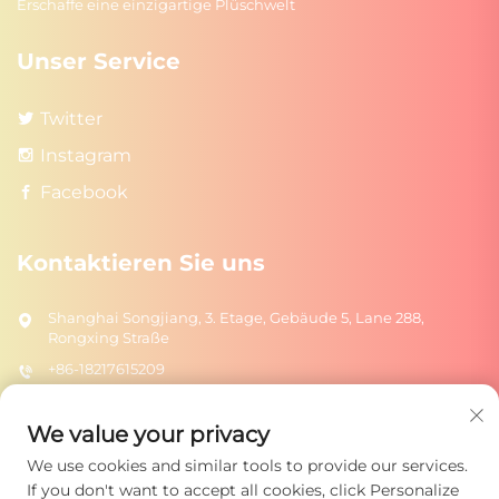
Erschaffe eine einzigartige Plüschwelt
Unser Service
Twitter
Instagram
Facebook
Kontaktieren Sie uns
Shanghai Songjiang, 3. Etage, Gebäude 5, Lane 288,
Rongxing Straße
+86-18217615209
[email protected]
We value your privacy
We use cookies and similar tools to provide our services.
Senden
If you don't want to accept all cookies, click Personalize