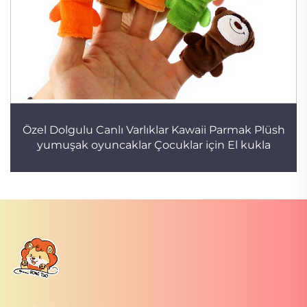
Özel Dolgulu Canlı Varlıklar Kawaii Parmak Plüsh
yumuşak oyuncaklar Çocuklar için El kukla