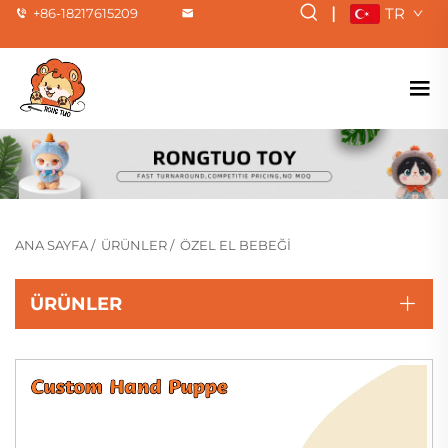
|
TR
+86-18217615209
ANA SAYFA
/
ÜRÜNLER
/
ÖZEL EL BEBEĞI
ÜRÜNLER