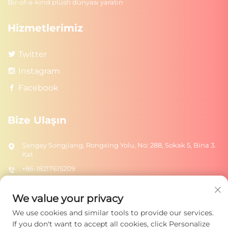
Bir-of-a-kind plüsh dünyası yaratın
Hizmetlerimiz
Twitter
Instagram
Facebook
Bize Ulaşın
Şangay Songjiang, Rongxing Yolu, No: 288, Sokak 5, Bina 3.
Kat
+86-18217615209
[email protected]
We value your privacy
We use cookies and similar tools to provide our services.
Gönder
If you don't want to accept all cookies, click Personalize