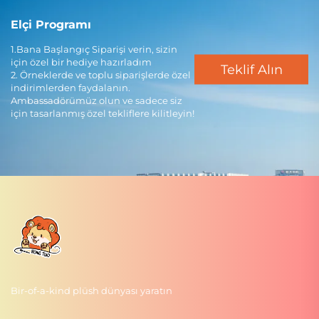
Elçi Programı
1.Bana Başlangıç Siparişi verin, sizin
için özel bir hediye hazırladım
Teklif Alın
2. Örneklerde ve toplu siparişlerde özel
indirimlerden faydalanın.
Ambassadörümüz olun ve sadece siz
için tasarlanmış özel tekliflere kilitleyin!
Bir-of-a-kind plüsh dünyası yaratın