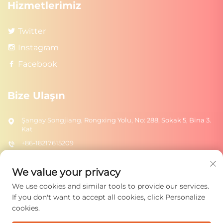
Hizmetlerimiz
Twitter
Instagram
Facebook
Bize Ulaşın
Şangay Songjiang, Rongxing Yolu, No: 288, Sokak 5, Bina 3.
Kat
+86-18217615209
[email protected]
We value your privacy
We use cookies and similar tools to provide our services.
Gönder
If you don't want to accept all cookies, click Personalize
cookies.