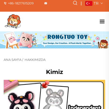
|
TR
+86-18217615209
ANA SAYFA
/
HAKKIMIZDA
Kimiz