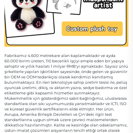
Fabrikamız 4.600 metrekare alan kaplamaktadır ve ayda
60.000 birim üreten, 110 becerikli işçiyi emple eden bir yapıya
sahiptir ve yıllık hasılatı 1 milyar RMB'yi aşmaktadır. Sayısız ünlü
şirketlerle yapılan işbirlikleri sayesinde, önde gelen ve güvenilir
bir OEM ve ODM tedarikçisi olarak kendimizi kanıtlamış
bulunmaktayız. En ileri teknolojiye sahip üretim tesisi ile, pelüş
oyuncak üretimi, dikiş, ısı aktarım yazısı, sedye bastırma ve özel
etiketleme gibi kapsamlı hizmetler sunmaktayız.
Mükemmellik için gösterdiğimiz sabit bağlılığımız, uluslararası
standartlara olan sıkı uyumumuzda yansıtmaktadır ve ICTI, ISO
ve küresel güvenlik sertifikalarını elde etmiştir. Her ürün,
Avrupa, Amerika Birleşik Devletleri ve Çin'deki ilgili test
standartlarına uygun olmak üzere çevreci malzemelerden
dikkatlice hazırlanmıştır. Kalite ve kesinliğe olan odaklamamız,
üstün imalat çözümleri arayanların tercih ettiği ortak olarak