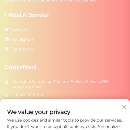
Crea un mondo di peluche unico nel suo genere
I Nostri Servizi
Twitter
Instagram
Facebook
Contattaci
Shanghai Songjiang, 3° piano, Edificio 5, Vicolo 288,
Rongxing Road
+86-18217615209
[email protected]
We value your privacy
We use cookies and similar tools to provide our services.
INVIA
If you don't want to accept all cookies, click Personalize