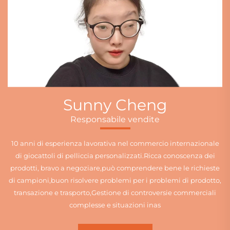
Sunny Cheng
Responsabile vendite
10 anni di esperienza lavorativa nel commercio internazionale
di giocattoli di pelliccia personalizzati.Ricca conoscenza dei
prodotti, bravo a negoziare,può comprendere bene le richieste
di campioni,buon risolvere problemi per i problemi di prodotto,
transazione e trasporto,Gestione di controversie commerciali
complesse e situazioni inas