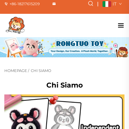
|
IT
+86-18217615209
HOMEPAGE
/
CHI SIAMO
Chi Siamo