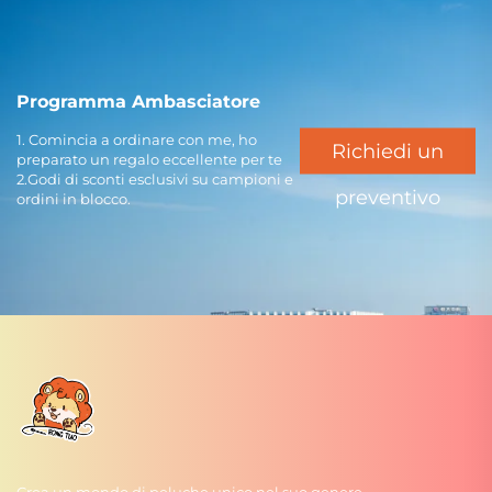
Programma Ambasciatore
1. Comincia a ordinare con me, ho
Richiedi un
preparato un regalo eccellente per te
2.Godi di sconti esclusivi su campioni e
preventivo
ordini in blocco.