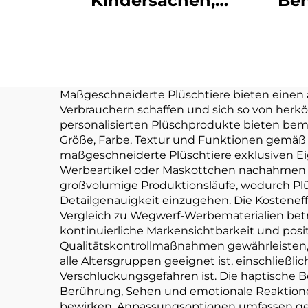
Kindersachen,
Ben
wendbare, weiche
k
Plüschpuppe,
Sch
Plüschtiere,
Spi
Hersteller,
Sch
Maßgeschneiderte Plüschtiere bieten einen
Verbrauchern schaffen und sich so von herk
maßgeschneidertes
Pl
personalisierten Plüschprodukte bieten bem
Plüschtier
Größe, Farbe, Textur und Funktionen gemäß 
maßgeschneiderte Plüschtiere exklusiven Ei
Werbeartikel oder Maskottchen nachahmen kö
großvolumige Produktionsläufe, wodurch Plü
Detailgenauigkeit einzugehen. Die Kosteneffi
Vergleich zu Wegwerf-Werbematerialien betr
kontinuierliche Markensichtbarkeit und pos
Qualitätskontrollmaßnahmen gewährleisten, 
alle Altersgruppen geeignet ist, einschließli
Verschluckungsgefahren ist. Die haptische Be
Berührung, Sehen und emotionale Reaktion
bewirken. Anpassungsoptionen umfassen gest