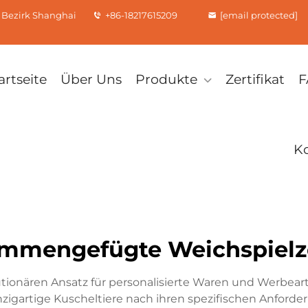
 Bezirk Shanghai
+86-18217615209
[email protected]
artseite
Über Uns
Produkte
Zertifikat
F
Ko
mmengefügte Weichspiel
olutionären Ansatz für personalisierte Waren und Werbe
zigartige Kuscheltiere nach ihren spezifischen Anforderu