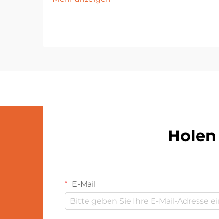
Plüschspielzeug für Kinder mit
Allergien erfordert sorgfältige
Überlegungen und eine genaue
Prüfung. Eltern und Betreuer
müssen sich durch verschiedene
Materialien, Herstellungsverfahren...
Holen 
E-Mail