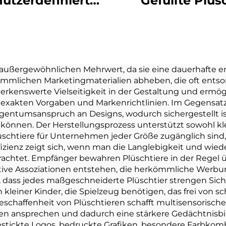
utzerdefinierte
Gefüllte Plüs
leine Plüsch-
Spielzeug Pu
lüsselanhänger
Peluche Herste
elzeug Gefüllte
Custom Logo Pl
lüsselanhänger
Weiche Plüs
 außergewöhnlichen Mehrwert, da sie eine dauerhafte
ömmlichen Marketingmaterialien abheben, die oft entso
üschtier für die
Spielzeug Anpa
erkenswerte Vielseitigkeit in der Gestaltung und ermö
Förderung
exakten Vorgaben und Markenrichtlinien. Im Gegensatz
gentumsanspruch an Designs, wodurch sichergestellt is
nnen. Der Herstellungsprozess unterstützt sowohl kle
schtiere für Unternehmen jeder Größe zugänglich sind
zienz zeigt sich, wenn man die Langlebigkeit und wieder
achtet. Empfänger bewahren Plüschtiere in der Regel ü
itive Assoziationen entstehen, die herkömmliche Werbun
dass jedes maßgeschneiderte Plüschtier strengen Siche
ch kleiner Kinder, die Spielzeug benötigen, das frei von 
schaffenheit von Plüschtieren schafft multisensorische 
en ansprechen und dadurch eine stärkere Gedächtnis
ickte Logos, bedruckte Grafiken, besondere Farbkombi