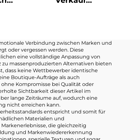
ch
Verkauf
ppe
Benutzerdefinierte
ller
Weiche Plushies
ushie
OEM ODM
ch
Benutzerdefinierte
 emotionale Verbindung zwischen Marken und
rgt oder vergessen werden. Diese
ssen
Kpop Plüsch Puppe
glichen eine vollständige Anpassung von
Spielzeug 10cm
 zu massenproduzierten Alternativen bieten
t, dass keine Wettbewerber identische
ine Boutique-Aufträge als auch
, ohne Kompromisse bei Qualität oder
holte Sichtbarkeit dieser Artikel im
ber lange Zeiträume auf, wodurch eine
g nicht erreichen kann.
rheitsstandards entspricht und somit für
schädlichen Materialien und
Markenerlebnisse, die gleichzeitig
bildung und Markenwiedererkennung
nationen, spezielle Texturen und sogar