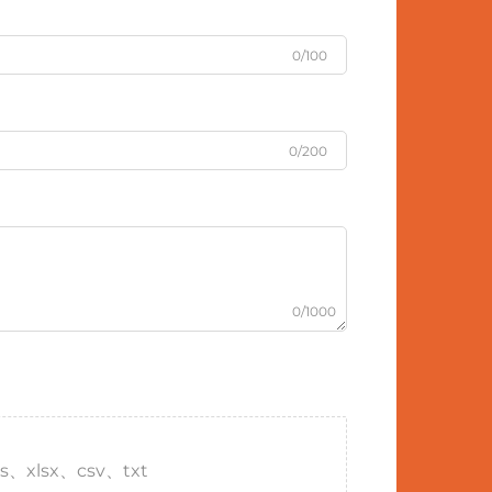
0/100
0/200
0/1000
s、xlsx、csv、txt