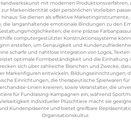
e Handwerkskunst mit modernen Produktionsverfahren, 
kt zur Markenidentität oder persönlichen Vorlieben passe
hinaus: Sie dienen als effektive Marketinginstrumente,
e, die langanhaltende emotionale Bindungen zu den Em
 Gestaltungsmöglichkeiten, die eine präzise Farbanpass
hilfe computergestützter Konstruktionssysteme können
eginn erstellen, um Genauigkeit und Kundenzufriedenhe
ne scharfe und nahtlose Integration von Logos, Texten 
istet optimale Formbeständigkeit und die Einhaltung in
recken sich über zahlreiche Branchen und Zwecke, da
r Markenfiguren entwickeln, Bildungseinrichtungen, di
nische Einrichtungen, die therapeutische Spielwaren fü
chandise-Linien kreieren, sowie Veranstalter, die unver
chtiere für Fundraising-Kampagnen ein, während Sportma
ielseitigkeit individueller Plüschtiere macht sie geeig
nd Kundenpräsente und bietet greifbare Repräsenta
Organisationskultur.