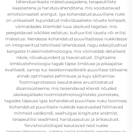
tähendusrikaste mälestusasjadena, terapeutiliste
kaaslastena ja haridusvahenditena, mis soodustavad
emotsionaalset arengut. Iga kohandatud puuvillane nukk
on unikaalselt kujundatud individuaalsete nõuete kohaselt,
võimaldades klientidel luua üksikuid tegelasi, mis
peegeldavad isiklikke eelistusi, kultuurilist tausta või erilisi
mälestusi. Nendesse kohandatud puuvillastesse nukkidesse
on integreeritud tehnilised lahendused, nagu edasijõudnud
kangaste trükkimistehnoloogia, mis võimaldab detailseid
näole, rõivakujundeid ja lisavarustust. Digitaalne
õmblustehnoloogia tagab täpse õmbluse ja pikaajalise
kvaliteedi, samas kui keskkonnasõbralik puuvillase täiteaine
annab optimaalse pehmeuse ja kuju säilitamise.
Tootmisprotsessis kasutatakse arvutitoetatud
disainisüsteeme, mis teisendavad kliendi nõuded
üksikasjalikeks tootmistehnoloogilisteks joonisteks,
tagades täpsuse igas kohandatud puuvillase nuku loomises.
Kohandatud puuvillaste nukkide kasutusalad hõlmavad
mitmeid valdkondi, sealhulgas kingituste andmist,
terapeutilisi seadmeid, haridusasutusi ja ärikasutust.
Tervishoiutöötajad kasutavad neid nukke
lastepsühholoogias, aidates lastel töödelda emotsioone ja