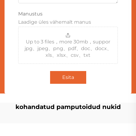
Manustus
Laadige üles vähemalt manus
Up to 3 files，more 30mb，suppor
jpg、jpeg、png、pdf、doc、docx、
xls、xlsx、csv、txt
Esita
kohandatud pamputoidud nukid