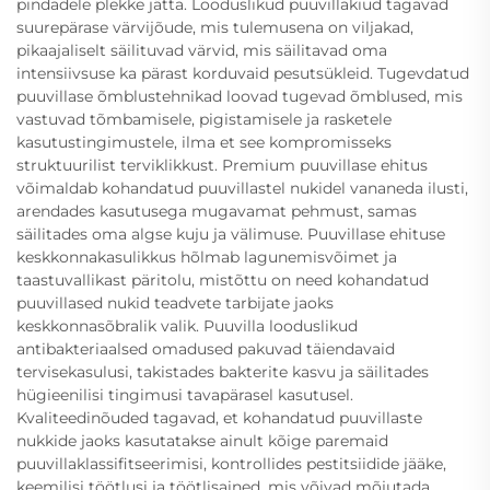
pindadele plekke jätta. Looduslikud puuvillakiud tagavad
suurepärase värvijõude, mis tulemusena on viljakad,
pikaajaliselt säilituvad värvid, mis säilitavad oma
intensiivsuse ka pärast korduvaid pesutsükleid. Tugevdatud
puuvillase õmblustehnikad loovad tugevad õmblused, mis
vastuvad tõmbamisele, pigistamisele ja rasketele
kasutustingimustele, ilma et see kompromisseks
struktuurilist terviklikkust. Premium puuvillase ehitus
võimaldab kohandatud puuvillastel nukidel vananeda ilusti,
arendades kasutusega mugavamat pehmust, samas
säilitades oma algse kuju ja välimuse. Puuvillase ehituse
keskkonnakasulikkus hõlmab lagunemisvõimet ja
taastuvallikast päritolu, mistõttu on need kohandatud
puuvillased nukid teadvete tarbijate jaoks
keskkonnasõbralik valik. Puuvilla looduslikud
antibakteriaalsed omadused pakuvad täiendavaid
tervisekasulusi, takistades bakterite kasvu ja säilitades
hügieenilisi tingimusi tavapärasel kasutusel.
Kvaliteedinõuded tagavad, et kohandatud puuvillaste
nukkide jaoks kasutatakse ainult kõige paremaid
puuvillaklassifitseerimisi, kontrollides pestitsiidide jääke,
keemilisi töötlusi ja töötlisained, mis võivad mõjutada