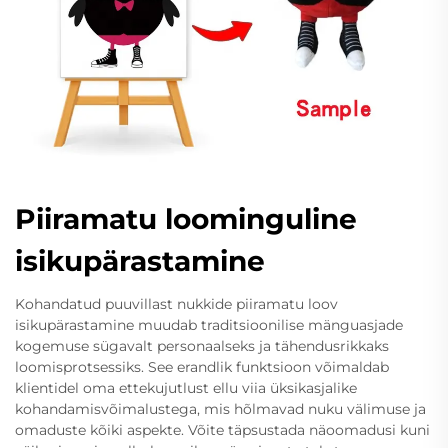
Piiramatu loominguline
isikupärastamine
Kohandatud puuvillast nukkide piiramatu loov
isikupärastamine muudab traditsioonilise mänguasjade
kogemuse sügavalt personaalseks ja tähendusrikkaks
loomisprotsessiks. See erandlik funktsioon võimaldab
klientidel oma ettekujutlust ellu viia üksikasjalike
kohandamisvõimalustega, mis hõlmavad nuku välimuse ja
omaduste kõiki aspekte. Võite täpsustada näoomadusi kuni