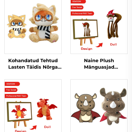
Kohandatud Tehtud
Naine Plush
Lasten Täidis Nõrga
Mänguasjad
Täidisnukk
Personaliseeritud
Puhasteadetehase
Täidetud Loomad Pera
Kohandatud Puhast
Väike Stitch Väike
Lelulaukur
Plush Mänguasjad