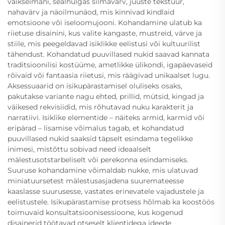
väikseimani, sealhulgas silmavärv, juuste tekstuur,
nahavärv ja näoilmunäod, mis kinnivad kindlaid
emotsioone või iseloomujooni. Kohandamine ulatub ka
riietuse disainini, kus valite kangaste, mustreid, värve ja
stiile, mis peegeldavad isiklikke eelistusi või kultuurilist
tähendust. Kohandatud puuvillased nukid saavad kannata
traditsioonilisi kostüüme, ametlikke ülikondi, igapäevaseid
rõivaid või fantaasia riietusi, mis räägivad unikaalset lugu.
Aksessuaarid on isikupärastamisel oluliseks osaks,
pakutakse variante nagu ehted, prillid, mütsid, kingad ja
väikesed rekvisiidid, mis rõhutavad nuku karakterit ja
narratiivi. Isiklike elementide – näiteks armid, karmid või
eripärad – lisamise võimalus tagab, et kohandatud
puuvillased nukid saaksid täpselt esindama tegelikke
inimesi, mistõttu sobivad need ideaalselt
mälestusotstarbeliselt või perekonna esindamiseks.
Suuruse kohandamine võimaldab nukke, mis ulatuvad
miniatuursetest mälestusasjadena suuremateesse
kaaslasse suurusesse, vastates erinevatele vajadustele ja
eelistustele. Isikupärastamise protsess hõlmab ka koostöös
toimuvaid konsultatsioonisessioone, kus kogenud
disainerid töötavad otseselt klientidega ideede