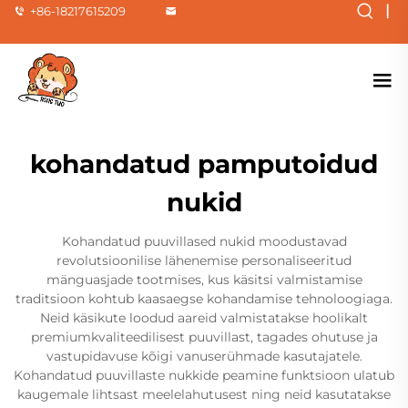
|
+86-18217615209
kohandatud pamputoidud
nukid
Kohandatud puuvillased nukid moodustavad
revolutsioonilise lähenemise personaliseeritud
mänguasjade tootmises, kus käsitsi valmistamise
traditsioon kohtub kaasaegse kohandamise tehnoloogiaga.
Neid käsikute loodud aareid valmistatakse hoolikalt
premiumkvaliteedilisest puuvillast, tagades ohutuse ja
vastupidavuse kõigi vanuserühmade kasutajatele.
Kohandatud puuvillaste nukkide peamine funktsioon ulatub
kaugemale lihtsast meelelahutusest ning neid kasutatakse