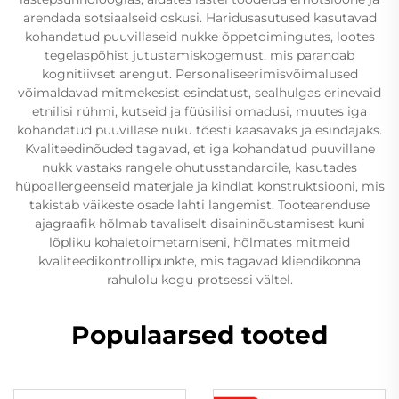
arendada sotsiaalseid oskusi. Haridusasutused kasutavad
kohandatud puuvillaseid nukke õppetoimingutes, lootes
tegelaspõhist jutustamiskogemust, mis parandab
kognitiivset arengut. Personaliseerimisvõimalused
võimaldavad mitmekesist esindatust, sealhulgas erinevaid
etnilisi rühmi, kutseid ja füüsilisi omadusi, muutes iga
kohandatud puuvillase nuku tõesti kaasavaks ja esindajaks.
Kvaliteedinõuded tagavad, et iga kohandatud puuvillane
nukk vastaks rangele ohutusstandardile, kasutades
hüpoallergeenseid materjale ja kindlat konstruktsiooni, mis
takistab väikeste osade lahti langemist. Tootearenduse
ajagraafik hõlmab tavaliselt disaininõustamisest kuni
lõpliku kohaletoimetamiseni, hõlmates mitmeid
kvaliteedikontrollipunkte, mis tagavad kliendikonna
rahulolu kogu protsessi vältel.
Populaarsed tooted