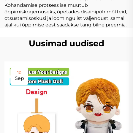
Kohandamise protsess ise muutub
õppimiskogemuseks, õpetades disainipõhimõtteid,
otsustamisoskusi ja loomingulist väljendust, samal
ajal kui õppimise eest saadakse tangibilne preemia.
Uusimad uudised
10
Sep