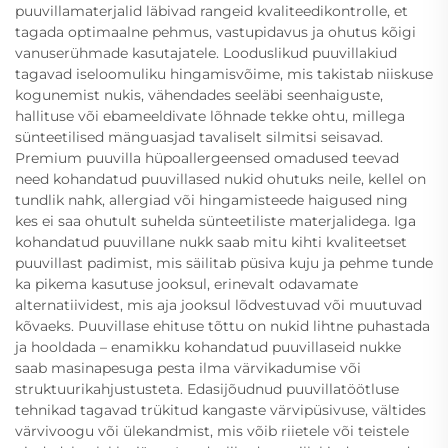
puuvillamaterjalid läbivad rangeid kvaliteedikontrolle, et
tagada optimaalne pehmus, vastupidavus ja ohutus kõigi
vanuserühmade kasutajatele. Looduslikud puuvillakiud
tagavad iseloomuliku hingamisvõime, mis takistab niiskuse
kogunemist nukis, vähendades seeläbi seenhaiguste,
hallituse või ebameeldivate lõhnade tekke ohtu, millega
sünteetilised mänguasjad tavaliselt silmitsi seisavad.
Premium puuvilla hüpoallergeensed omadused teevad
need kohandatud puuvillased nukid ohutuks neile, kellel on
tundlik nahk, allergiad või hingamisteede haigused ning
kes ei saa ohutult suhelda sünteetiliste materjalidega. Iga
kohandatud puuvillane nukk saab mitu kihti kvaliteetset
puuvillast padimist, mis säilitab püsiva kuju ja pehme tunde
ka pikema kasutuse jooksul, erinevalt odavamate
alternatiividest, mis aja jooksul lõdvestuvad või muutuvad
kõvaeks. Puuvillase ehituse tõttu on nukid lihtne puhastada
ja hooldada – enamikku kohandatud puuvillaseid nukke
saab masinapesuga pesta ilma värvikadumise või
struktuurikahjustusteta. Edasijõudnud puuvillatöötluse
tehnikad tagavad trükitud kangaste värvipüsivuse, vältides
värvivoogu või ülekandmist, mis võib riietele või teistele