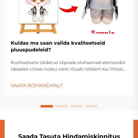
Kuidas ma saan valida kvaliteetseid
pluuspudeleid?
Kvaliteetsete täidetud sõprade olulisemad elemendid
Ideaalse villase nukku valik nõuab rohkem kui lihtsalt
kõige kallima nägu valimist riiulilt. Neid kalliks
pandud kaaslasi hoiavad nii laste mänguasjade kastid
VAATA ROHKAEMALT
kui ka täiskasvanud kogujate eksponeerimised...
Saada Tasuta Hindamiskinnitus