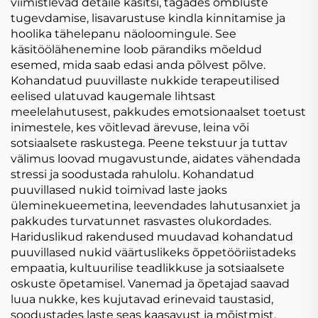
viimistlevad detaile käsitsi, tagades õmbluste
tugevdamise, lisavarustuse kindla kinnitamise ja
hoolika tähelepanu näoloomingule. See
käsitöölähenemine loob pärandiks mõeldud
esemed, mida saab edasi anda põlvest põlve.
Kohandatud puuvillaste nukkide terapeutilised
eelised ulatuvad kaugemale lihtsast
meelelahutusest, pakkudes emotsionaalset toetust
inimestele, kes võitlevad ärevuse, leina või
sotsiaalsete raskustega. Peene tekstuur ja tuttav
välimus loovad mugavustunde, aidates vähendada
stressi ja soodustada rahulolu. Kohandatud
puuvillased nukid toimivad laste jaoks
üleminekueemetina, leevendades lahutusanxiet ja
pakkudes turvatunnet rasvastes olukordades.
Hariduslikud rakendused muudavad kohandatud
puuvillased nukid väärtuslikeks õppetööriistadeks
empaatia, kultuurilise teadlikkuse ja sotsiaalsete
oskuste õpetamisel. Vanemad ja õpetajad saavad
luua nukke, kes kujutavad erinevaid taustasid,
soodustades laste seas kaasavust ja mõistmist.