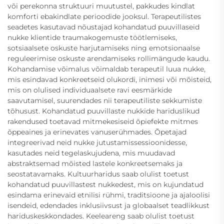
või perekonna struktuuri muutustel, pakkudes kindlat
komforti ebakindlate perioodide jooksul. Terapeutilistes
seadetes kasutavad nõustajad kohandatud puuvillaseid
nukke klientide traumakogemuste töötlemiseks,
sotsiaalsete oskuste harjutamiseks ning emotsionaalse
reguleerimise oskuste arendamiseks rollimängude kaudu.
Kohandamise võimalus võimaldab terapeutil luua nukke,
mis esindavad konkreetseid olukordi, inimesi või mõisteid,
mis on olulised individuaalsete ravi eesmärkide
saavutamisel, suurendades nii terapeutiliste sekkumiste
tõhusust. Kohandatud puuvillaste nukkide hariduslikud
rakendused toetavad mitmekesiseid õpiefekte mitmes
õppeaines ja erinevates vanuserühmades. Õpetajad
integreerivad neid nukke jutustamissessioonidesse,
kasutades neid tegelaskujudena, mis muudavad
abstraktsemad mõisted lastele konkreetsemaks ja
seostatavamaks. Kultuurharidus saab olulist toetust
kohandatud puuvillastest nukkedest, mis on kujundatud
esindama erinevaid etnilisi rühmi, traditsioone ja ajaloolisi
isendeid, edendades inklusiivsust ja globaalset teadlikkust
hariduskeskkondades. Keeleareng saab olulist toetust