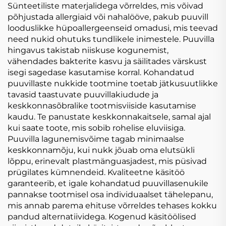
Sünteetiliste materjalidega võrreldes, mis võivad
põhjustada allergiaid või nahalööve, pakub puuvill
looduslikke hüpoallergeenseid omadusi, mis teevad
need nukid ohutuks tundlikele inimestele. Puuvilla
hingavus takistab niiskuse kogunemist,
vähendades bakterite kasvu ja säilitades värskust
isegi sagedase kasutamise korral. Kohandatud
puuvillaste nukkide tootmine toetab jätkusuutlikke
tavasid taastuvate puuvillakiudude ja
keskkonnasõbralike tootmisviiside kasutamise
kaudu. Te panustate keskkonnakaitsele, samal ajal
kui saate toote, mis sobib rohelise eluviisiga.
Puuvilla lagunemisvõime tagab minimaalse
keskkonnamõju, kui nukk jõuab oma elutsükli
lõppu, erinevalt plastmänguasjadest, mis püsivad
prügilates kümnendeid. Kvaliteetne käsitöö
garanteerib, et igale kohandatud puuvillasenukile
pannakse tootmisel osa individuaalset tähelepanu,
mis annab parema ehituse võrreldes tehases kokku
pandud alternatiividega. Kogenud käsitöölised