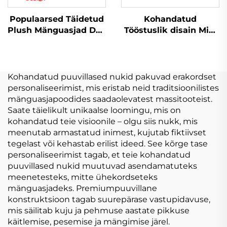
Populaarsed Täidetud
Kohandatud
Plush Mänguasjad Doll
Tööstuslik disain Mini
Peluche Tootja
Nõrga Lelunukk
Personaliseeritud
Puhast Lelulaukur
Logo Plushie Naine
Tootmine Mänguasjad
Plush Mänguasjad
Täidisanimallad
Kohandatud puuvillased nukid pakuvad erakordset
Personaliseerimine
Kohandatud Puhast
personaliseerimist, mis eristab neid traditsioonilistes
mänguasjapoodides saadaolevatest massitooteist.
Saate täielikult unikaalse loomingu, mis on
kohandatud teie visioonile – olgu siis nukk, mis
meenutab armastatud inimest, kujutab fiktiivset
tegelast või kehastab erilist ideed. See kõrge tase
personaliseerimist tagab, et teie kohandatud
puuvillased nukid muutuvad asendamatuteks
meenetesteks, mitte ühekordseteks
mänguasjadeks. Premiumpuuvillane
konstruktsioon tagab suurepärase vastupidavuse,
mis säilitab kuju ja pehmuse aastate pikkuse
käitlemise, pesemise ja mängimise järel.