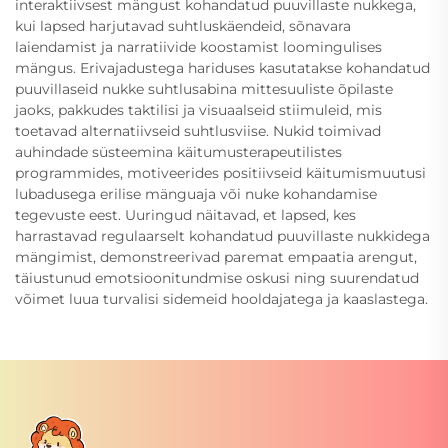
interaktiivsest mängust kohandatud puuvillaste nukkega,
kui lapsed harjutavad suhtluskäendeid, sõnavara
laiendamist ja narratiivide koostamist loomingulises
mängus. Erivajadustega hariduses kasutatakse kohandatud
puuvillaseid nukke suhtlusabina mittesuuliste õpilaste
jaoks, pakkudes taktilisi ja visuaalseid stiimuleid, mis
toetavad alternatiivseid suhtlusviise. Nukid toimivad
auhindade süsteemina käitumusterapeutilistes
programmides, motiveerides positiivseid käitumismuutusi
lubadusega erilise mänguaja või nuke kohandamise
tegevuste eest. Uuringud näitavad, et lapsed, kes
harrastavad regulaarselt kohandatud puuvillaste nukkidega
mängimist, demonstreerivad paremat empaatia arengut,
täiustunud emotsioonitundmise oskusi ning suurendatud
võimet luua turvalisi sidemeid hooldajatega ja kaaslastega.