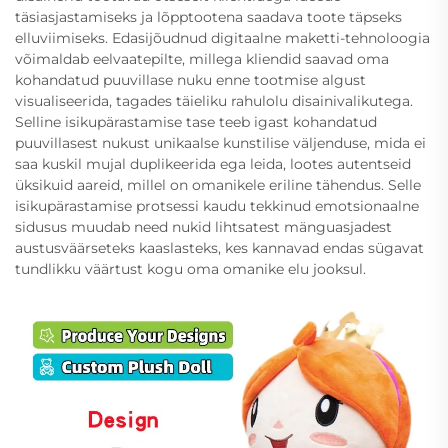
täsiasjastamiseks ja lõpptootena saadava toote täpseks
elluviimiseks. Edasijõudnud digitaalne maketti-tehnoloogia
võimaldab eelvaatepilte, millega kliendid saavad oma
kohandatud puuvillase nuku enne tootmise algust
visualiseerida, tagades täieliku rahulolu disainivalikutega.
Selline isikupärastamise tase teeb igast kohandatud
puuvillasest nukust unikaalse kunstilise väljenduse, mida ei
saa kuskil mujal duplikeerida ega leida, lootes autentseid
üksikuid aareid, millel on omanikele eriline tähendus. Selle
isikupärastamise protsessi kaudu tekkinud emotsionaalne
sidusus muudab need nukid lihtsatest mänguasjadest
austusväärseteks kaaslasteks, kes kannavad endas sügavat
tundlikku väärtust kogu oma omanike elu jooksul.