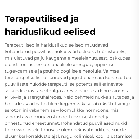
Terapeutilised ja
hariduslikud eelised
Terapeutilised ja hariduslikud eelised muudavad
kohandatud puuvillast nukid väärtuslikeks tööriistadeks,
mis ulatuvad palju kaugemale meelelahutusest, pakkudes
olulist toetust emotsionaalsele arengule, õppimise
tugevdamisele ja psühholoogilisele heaolule. Vaimse
tervise spetsialistid tunnevad järjest enam ära kohandatud
puuvillaste nukkide terapeutilise potentsiaali erinevate
seisundite ravis, sealhulgas ärevushäiretes, depressioonis,
PTSR-is ja arenguhäiredes. Neid pehmeid nukke sirutades ja
hoitudes saadav taktiline kogemus käivitab oksütotsiini ja
serotoniini vabanemise – loomulikke hormoone, mis
soodustavad mugavustunde, turvalisustunnet ja
õnnestunud enesetunnet. Kohandatud puuvillased nukid
toimivad lastele tõhusate üleminekuvahenditena suurte
eluümberkorralduste ajal, nagu kolimisel, kooli alustamisel