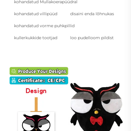
kohandatud Mullakoerapüüdral
kohandatud villipüüd
disaini enda lõhnukas
kohandatud vorme puhkpillid
kullerkukkide tootjad
loo pudelloom pildist