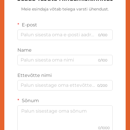
Meie esindaja võtab teiega varsti ühendust.
E-post
0/100
Name
0/100
Ettevõtte nimi
0/200
Sõnum
0/1000