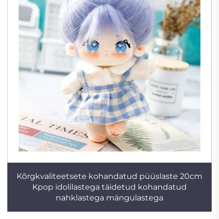
Kõrgkvaliteetsete kohandatud püüslaste 20cm
Kpop idolilastega täidetud kohandatud
nahklastega mängulastega