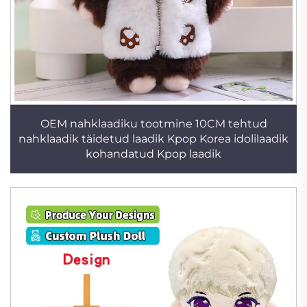
OEM nahklaadiku tootmine 10CM tehtud
nahklaadik täidetud laadik Kpop Korea idolilaadik
kohandatud Kpop laadik