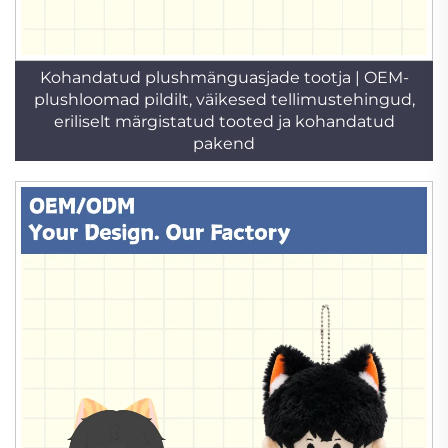
Kohandatud plushmänguasjade tootja | OEM-
plushloomad pildilt, väikesed tellimustehingud,
eriliselt märgistatud tooted ja kohandatud
pakend