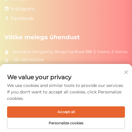
Instagram
Facebook
Võtke meiega ühendust
Shanghai Songjiang, Rongxing Road 288, 5. hoone, 3. korrus
+86-18217615209
[email protected]
We value your privacy
We use cookies and similar tools to provide our services.
Saada
If you don't want to accept all cookies, click Personalize
cookies.
Accept all
Autoriõigus © 2026 Shanghai Rongtuo Toys Co., Ltd. Kõik
õigused kaitstud.
Privaatsuspoliitika
Personalize cookies