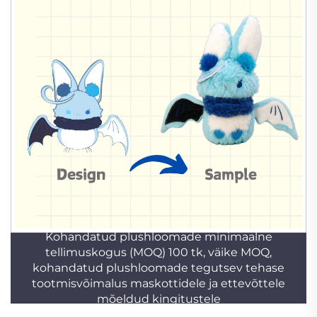
Kohandatud plushloomade minimaalne
tellimuskogus (MOQ) 100 tk, väike MOQ,
kohandatud plushloomade tegutsev tehase
tootmisvõimalus maskottidele ja ettevõttele
mõeldud kingitustele