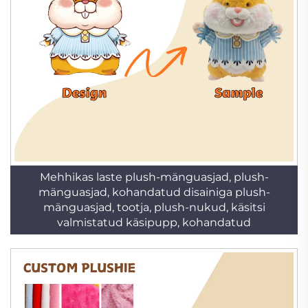
Mehhikas laste plush-mänguasjad, plush-
mänguasjad, kohandatud disainiga plush-
mänguasjad, tootja, plush-nukud, käsitsi
valmistatud käsipupp, kohandatud