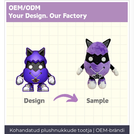
Kohandatud plushnukkude tootja | OEM-brändi