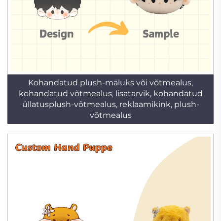
Kohandatud plush-mäluks või võtmealus,
kohandatud võtmealus, lisatarvik, kohandatud
üllatusplush-võtmealus, reklaamikink, plush-
võtmealus