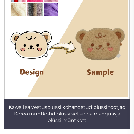
Kawaii salvestusplüssi kohandatud plüssi tootjad
Korea müntkotid plüssi võtleriba mänguasja
plüssi müntkott