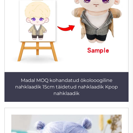
Madal MOQ kohandatud ökolooogiline
nahklaadik 15cm täidetud nahklaadik Kpop
nahklaadik