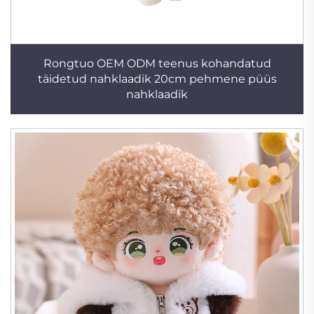
Rongtuo OEM ODM teenus kohandatud
täidetud nahklaadik 20cm pehmene püüs
nahklaadik