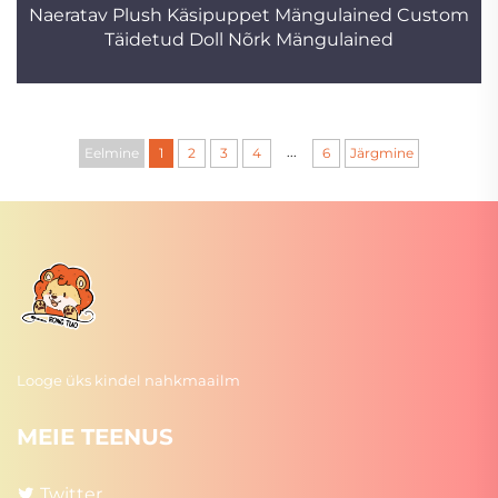
Naeratav Plush Käsipuppet Mängulained Custom
Täidetud Doll Nõrk Mängulained
...
Eelmine
1
2
3
4
6
Järgmine
Looge üks kindel nahkmaailm
MEIE TEENUS
Twitter