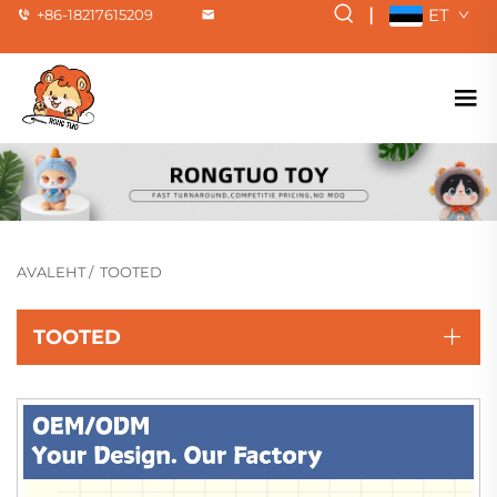
|
ET
+86-18217615209
AVALEHT
/
TOOTED
TOOTED