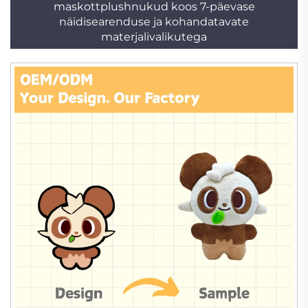
maskottplushnukud koos 7-päevase
näidisearenduse ja kohandatavate
materjalivalikutega