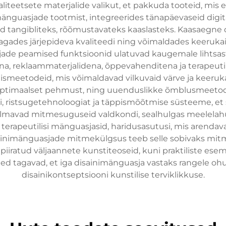
liteetsete materjalide valikut, et pakkuda tooteid, mis
mänguasjade tootmist, integreerides tänapäevaseid digi
ed tangibliteks, rõõmustavateks kaaslasteks. Kaasaegne
 tagades järjepideva kvaliteedi ning võimaldades keeruka
ade peamised funktsioonid ulatuvad kaugemale lihtsas
, reklaammaterjalidena, õppevahenditena ja terapeuti
eetodeid, mis võimaldavad vilkuvaid värve ja keerukaid 
s optimaalset pehmust, ning uuenduslikke õmblusmeeto
, ristsugetehnoloogiat ja täppismõõtmise süsteeme, et 
hõlmavad mitmesuguseid valdkondi, sealhulgas meelelahu
 terapeutilisi mänguasjasid, haridusasutusi, mis arenda
inimänguasjade mitmekülgsus teeb selle sobivaks mit
piiratud väljaannete kunstiteoseid, kuni praktiliste ese
d tagavad, et iga disainimänguasja vastaks rangele ohutu
disainikontseptsiooni kunstilise terviklikkuse.