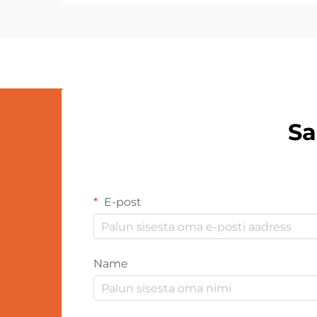
valmistatud pehmest kangast.
Sisustus on aga üsna erinev. Lisaks
tavapärasele vatipuntrile sisaldavad
soojendatud villased mõmmud...
Sa
E-post
Name