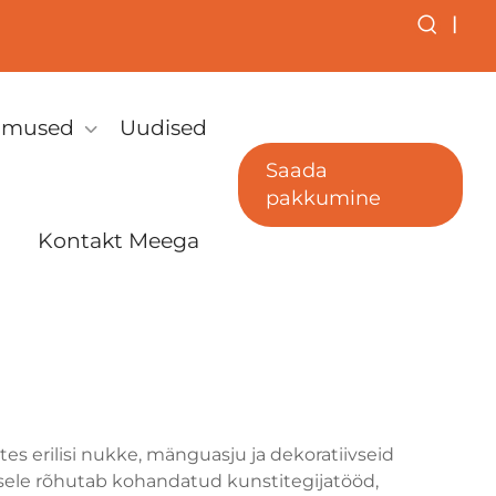
|
simused
Uudised
Saada
pakkumine
Kontakt Meega
es erilisi nukke, mänguasju ja dekoratiivseid
sele rõhutab kohandatud kunstitegijatööd,