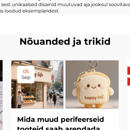
sest unikaalsed disainid muutuvad aja jooksul soovitavam
ös loodud eksemplaridest.
Nõuanded ja trikid
05
Sep
Mida muud perifeerseid
tooteid saab arendada