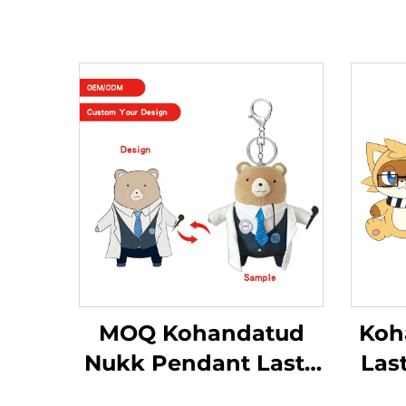
MOQ Kohandatud
Koh
Nukk Pendant Laste
Las
Nukk Disainer Ugly