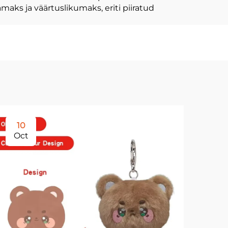
aks ja väärtuslikumaks, eriti piiratud
10
2
Oct
No