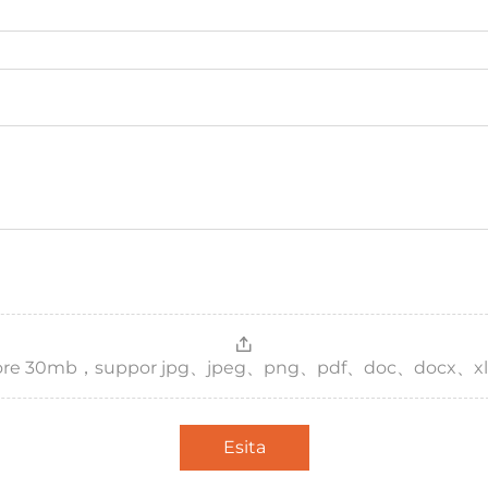
，more 30mb，suppor jpg、jpeg、png、pdf、doc、docx、xl
Esita