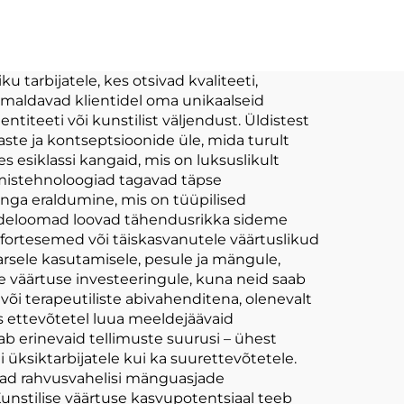
doll
Personaliseeritud
ne
Proovimine Plush
t
Täidetud Loomad
tarbijatele, kes otsivad kvaliteeti,
õimaldavad klientidel oma unikaalseid
d
Mänguasjad
ntiteeti või kunstilist väljendust. Üldistest
ste ja kontseptsioonide üle, mida turult
es esiklassi kangaid, mis on luksuslikult
amistehnoloogiad tagavad täpse
anga eraldumine, mis on tüüpilised
pudeloomad loovad tähendusrikka sideme
mfortesemed või täiskasvanutele väärtuslikud
arsele kasutamisele, pesule ja mängule,
 väärtuse investeeringule, kuna neid saab
õi terapeutiliste abivahenditena, olenevalt
s ettevõtetel luua meeldejäävaid
ab erinevaid tellimuste suurusi – ühest
üksiktarbijatele kui ka suurettevõtetele.
vad rahvusvahelisi mänguasjade
unstilise väärtuse kasvupotentsiaal teeb