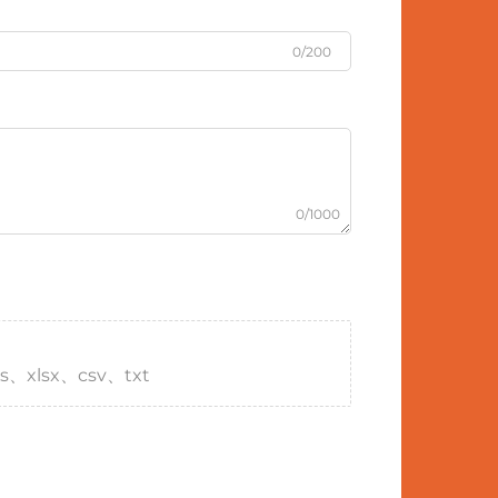
0/200
0/1000
s、xlsx、csv、txt