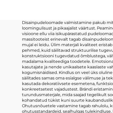
Logo Kohandatud
Pu
Puhast Lelulaukur
Koh
Disainpudeloomade valmistamine pakub mitmeid
loomingulisust ja pikaajalist väärtust. Peam
visioone ellu viia isikupärastatud pudeloomade 
massitooteist erinevalt tagab disainpudeloom
mujal ei leidu. Ülim materjali kvaliteet erist
pehmed, kuid säilitavad struktuurilise tuge
konstruktsiooni tugevdatud õmblustega, vält
madalama kvaliteediga toodetele. Emotsiona
kasutajate ja nende unikaalsete kaaslaste va
kogumisnäidised. Kindlus on veel üks oluline
säilitades samas oma esialgse välimuse ja t
kasutada dekoratiivsete esemetena, funktsion
konkreetsetest vajadustest. Brändi eristami
turundusmaterjale, mida saajad tegelikult soo
kohandatud tükist kuni suurte kaubanduslike 
Ohutusnõuetele vastamine tagab rahulolu, k
ohutusstandardeid, sealhulgas tulekindluse, 