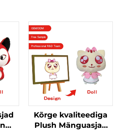
jad
Kõrge kvaliteediga
en
Plush Mänguasjad
tud
Kass