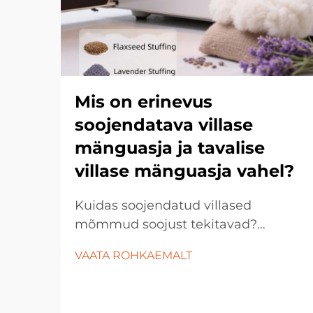
Mis on erinevus
soojendatava villase
mänguasja ja tavalise
villase mänguasja vahel?
Kuidas soojendatud villased
mõmmud soojust tekitavad?
Esimesel silmapilgul näevad
VAATA ROHKAEMALT
soojendatud villased mõmmud ja
tavalised villased mõmmud välja
ühesugused, kuna mõlemad on