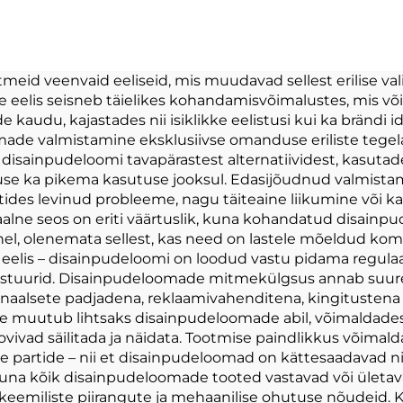
hasteadetehase
kett peen suur 
andatud Puhast
loomade nai
Lelulaukur
täidetud ket
 veenvaid eeliseid, mis muudavad sellest erilise valiku 
ine eelis seisneb täielikes kohandamisvõimalustes, mis v
mänguasja
kaudu, kajastades nii isiklikke eelistusi kui ka brändi ide
ade valmistamine eksklusiivse omanduse eriliste tegela
ab disainpudeloomi tavapärastest alternatiividest, kasutad
vuse ka pikema kasutuse jooksul. Edasijõudnud valmist
ides levinud probleeme, nagu täiteaine liikumine või k
alne seos on eriti väärtuslik, kuna kohandatud disain
hel, olenemata sellest, kas need on lastele mõeldud ko
 eelis – disainpudeloomi on loodud vastu pidama regula
ekstuurid. Disainpudeloomade mitmekülgsus annab suure
aalsete padjadena, reklaamivahenditena, kingitustena v
ne muutub lihtsaks disainpudeloomade abil, võimaldade
vivad säilitada ja näidata. Tootmise paindlikkus võimald
partide – nii et disainpudeloomad on kättesaadavad nii 
una kõik disainpudeloomade tooted vastavad või ületa
keemiliste piirangute ja mehaanilise ohutuse nõudeid. K