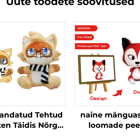
Uute toodete soovitused
andatud Tehtud
naine mänguas
ten Täidis Nõrga
loomade pe
Täidisnukk
personaliseeri