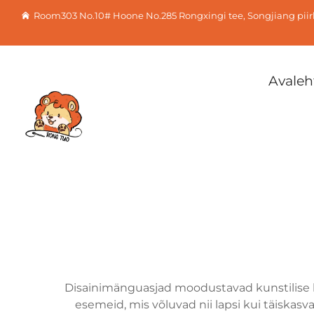
Room303 No.10# Hoone No.285 Rongxingi tee, Songjiang pii
Avaleh
Disainimänguasjad moodustavad kunstilise loo
esemeid, mis võluvad nii lapsi kui täisk