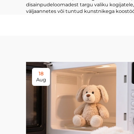
disainpudeloomadest targu valiku kogijatele, 
väljaannetes või tuntud kunstnikega koostö
18
Aug