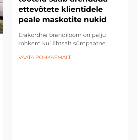
ettevõtete klientidele
peale maskotite nukid
Erakordne brändiloom on palju
rohkem kui lihtsalt sümpaatne
visuaalne kujundus või eraldiseisev
VAATA ROHKAEMALT
villamänguasi – see peaks
kehastama brändi vaimu ja olema
emotsionaalne sild, mis ühendab
ettevõtet selle publikuga.
Mitmekesise perifeer...