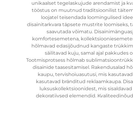
unikaalset tegelaskujude arendamist ja kva
tööstus on muutnud traditsioonilist täite
loojatel teisendada loomingulised ide
disainitarkvara täpsete mustrite loomiseks,
saavutada võimatu. Disainimänguasj
komfortesemetena, kollektsiooniesemetena
hõlmavad edasijõudnud kangaste trükkimism
säilitavad kuju, samal ajal pakkude
Tootmisprotsess hõlmab sublimatsioontrükki
disainide taasesitamisel. Rakendusalad 
kaupu, tervishoiuasutusi, mis kasutavad
kasutavad bränditud reklaamkaupa. Disa
luksuskollektsioonidest, mis sisaldavad 
dekoratiivsed elemendid. Kvaliteedinõude