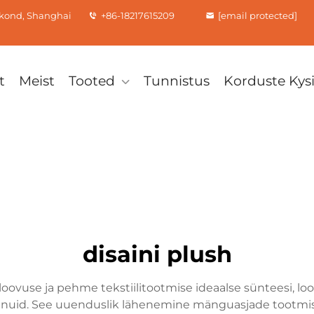
rkond, Shanghai
+86-18217615209
[email protected]
t
Meist
Tooted
Tunnistus
Korduste Ky
disaini plush
vuse ja pehme tekstiilitootmise ideaalse sünteesi, loot
asvanuid. See uuenduslik lähenemine mänguasjade tootmi