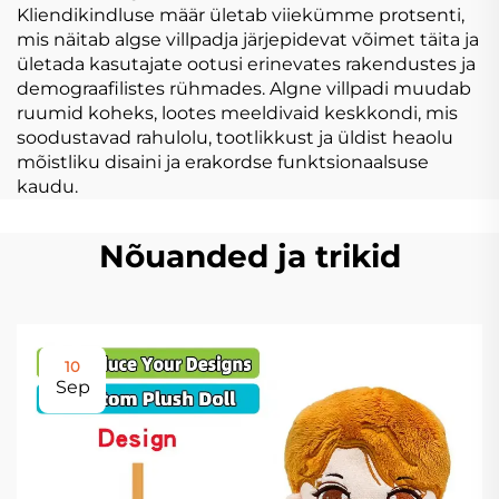
Kliendikindluse määr ületab viiekümme protsenti,
mis näitab algse villpadja järjepidevat võimet täita ja
ületada kasutajate ootusi erinevates rakendustes ja
demograafilistes rühmades. Algne villpadi muudab
ruumid koheks, lootes meeldivaid keskkondi, mis
soodustavad rahulolu, tootlikkust ja üldist heaolu
mõistliku disaini ja erakordse funktsionaalsuse
kaudu.
Nõuanded ja trikid
10
Sep