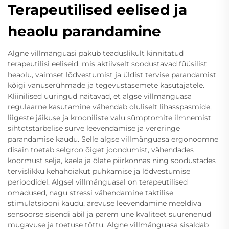
Terapeutilised eelised ja
heaolu parandamine
Algne villmänguasi pakub teaduslikult kinnitatud
terapeutilisi eeliseid, mis aktiivselt soodustavad füüsilist
heaolu, vaimset lõdvestumist ja üldist tervise parandamist
kõigi vanuserühmade ja tegevustasemete kasutajatele.
Kliinilised uuringud näitavad, et algse villmänguasa
regulaarne kasutamine vähendab oluliselt lihasspasmide,
liigeste jäikuse ja krooniliste valu sümptomite ilmnemist
sihtotstarbelise surve leevendamise ja vereringe
parandamise kaudu. Selle algse villmänguasa ergonoomne
disain toetab selgroo õiget joondumist, vähendades
koormust selja, kaela ja õlate piirkonnas ning soodustades
tervislikku kehahoiakut puhkamise ja lõdvestumise
perioodidel. Algsel villmänguasal on terapeutilised
omadused, nagu stressi vähendamine taktilise
stimulatsiooni kaudu, ärevuse leevendamine meeldiva
sensoorse sisendi abil ja parem une kvaliteet suurenenud
mugavuse ja toetuse tõttu. Algne villmänguasa sisaldab