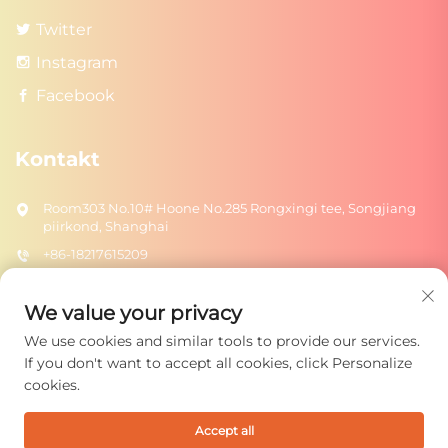
Twitter
Instagram
Facebook
Kontakt
Room303 No.10# Hoone No.285 Rongxingi tee, Songjiang
piirkond, Shanghai
+86-18217615209
[email protected]
We value your privacy
We use cookies and similar tools to provide our services.
Saada
If you don't want to accept all cookies, click Personalize
cookies.
Accept all
Autoriõigus © 2025 Shanghai Rongtuo Toys Co., Ltd. Kõik