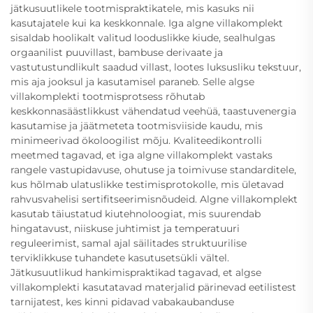
jätkusuutlikele tootmispraktikatele, mis kasuks nii
kasutajatele kui ka keskkonnale. Iga algne villakomplekt
sisaldab hoolikalt valitud looduslikke kiude, sealhulgas
orgaanilist puuvillast, bambuse derivaate ja
vastutustundlikult saadud villast, lootes luksusliku tekstuur,
mis aja jooksul ja kasutamisel paraneb. Selle algse
villakomplekti tootmisprotsess rõhutab
keskkonnasäästlikkust vähendatud veehüä, taastuvenergia
kasutamise ja jäätmeteta tootmisviiside kaudu, mis
minimeerivad ökoloogilist mõju. Kvaliteedikontrolli
meetmed tagavad, et iga algne villakomplekt vastaks
rangele vastupidavuse, ohutuse ja toimivuse standarditele,
kus hõlmab ulatuslikke testimisprotokolle, mis ületavad
rahvusvahelisi sertifitseerimisnõudeid. Algne villakomplekt
kasutab täiustatud kiutehnoloogiat, mis suurendab
hingatavust, niiskuse juhtimist ja temperatuuri
reguleerimist, samal ajal säilitades struktuurilise
terviklikkuse tuhandete kasutusetsükli vältel.
Jätkusuutlikud hankimispraktikad tagavad, et algse
villakomplekti kasutatavad materjalid pärinevad eetilistest
tarnijatest, kes kinni pidavad vabakaubanduse