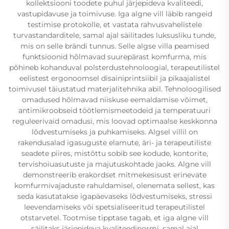
kollektsiooni toodete puhul järjepideva kvaliteedi,
vastupidavuse ja toimivuse. Iga algne vill läbib rangeid
testimise protokolle, et vastata rahvusvahelistele
turvastandarditele, samal ajal säilitades luksusliku tunde,
mis on selle brändi tunnus. Selle algse villa peamised
funktsioonid hõlmavad suurepärast komfurma, mis
põhineb kohanduval polsterdustehnoloogial, terapeutilistel
eelistest ergonoomsel disainiprintsiibil ja pikaajalistel
toimivusel täiustatud materjalitehnika abil. Tehnoloogilised
omadused hõlmavad niiskuse eemaldamise võimet,
antimikroobseid töötlemismeetodeid ja temperatuuri
reguleerivaid omadusi, mis loovad optimaalse keskkonna
lõdvestumiseks ja puhkamiseks. Algsel villil on
rakendusalad igasuguste elamute, äri- ja terapeutiliste
seadete piires, mistõttu sobib see kodude, kontorite,
tervishoiuasutuste ja majutuskohtade jaoks. Algne vill
demonstreerib erakordset mitmekesisust erinevate
komfurmivajaduste rahuldamisel, olenemata sellest, kas
seda kasutatakse igapäevaseks lõdvestumiseks, stressi
leevendamiseks või spetsialiseeritud terapeutilistel
otstarvetel. Tootmise tipptase tagab, et iga algne vill
säilitaks järjepideva kvaliteedinormi, samal ajal