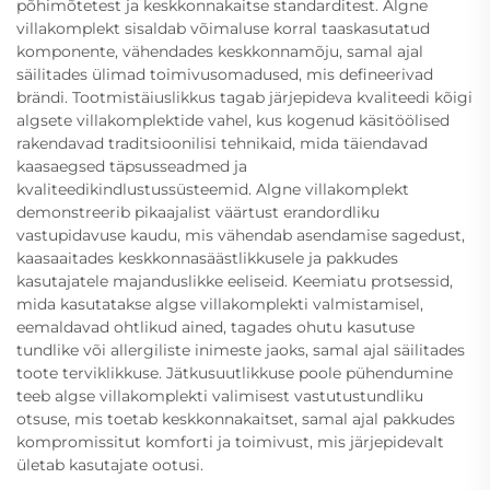
põhimõtetest ja keskkonnakaitse standarditest. Algne
villakomplekt sisaldab võimaluse korral taaskasutatud
komponente, vähendades keskkonnamõju, samal ajal
säilitades ülimad toimivusomadused, mis defineerivad
brändi. Tootmistäiuslikkus tagab järjepideva kvaliteedi kõigi
algsete villakomplektide vahel, kus kogenud käsitöölised
rakendavad traditsioonilisi tehnikaid, mida täiendavad
kaasaegsed täpsusseadmed ja
kvaliteedikindlustussüsteemid. Algne villakomplekt
demonstreerib pikaajalist väärtust erandordliku
vastupidavuse kaudu, mis vähendab asendamise sagedust,
kaasaaitades keskkonnasäästlikkusele ja pakkudes
kasutajatele majanduslikke eeliseid. Keemiatu protsessid,
mida kasutatakse algse villakomplekti valmistamisel,
eemaldavad ohtlikud ained, tagades ohutu kasutuse
tundlike või allergiliste inimeste jaoks, samal ajal säilitades
toote terviklikkuse. Jätkusuutlikkuse poole pühendumine
teeb algse villakomplekti valimisest vastutustundliku
otsuse, mis toetab keskkonnakaitset, samal ajal pakkudes
kompromissitut komforti ja toimivust, mis järjepidevalt
ületab kasutajate ootusi.