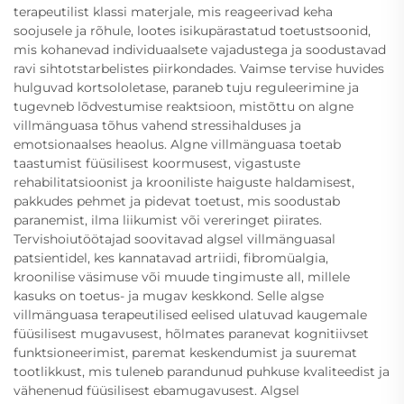
terapeutilist klassi materjale, mis reageerivad keha
soojusele ja rõhule, lootes isikupärastatud toetustsoonid,
mis kohanevad individuaalsete vajadustega ja soodustavad
ravi sihtotstarbelistes piirkondades. Vaimse tervise huvides
hulguvad kortsololetase, paraneb tuju reguleerimine ja
tugevneb lõdvestumise reaktsioon, mistõttu on algne
villmänguasa tõhus vahend stressihalduses ja
emotsionaalses heaolus. Algne villmänguasa toetab
taastumist füüsilisest koormusest, vigastuste
rehabilitatsioonist ja krooniliste haiguste haldamisest,
pakkudes pehmet ja pidevat toetust, mis soodustab
paranemist, ilma liikumist või vereringet piirates.
Tervishoiutöötajad soovitavad algsel villmänguasal
patsientidel, kes kannatavad artriidi, fibromüalgia,
kroonilise väsimuse või muude tingimuste all, millele
kasuks on toetus- ja mugav keskkond. Selle algse
villmänguasa terapeutilised eelised ulatuvad kaugemale
füüsilisest mugavusest, hõlmates paranevat kognitiivset
funktsioneerimist, paremat keskendumist ja suuremat
tootlikkust, mis tuleneb parandunud puhkuse kvaliteedist ja
vähenenud füüsilisest ebamugavusest. Algsel