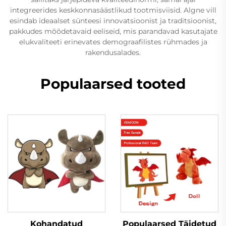
integreerides keskkonnasäästlikud tootmisviisid. Algne vill
esindab ideaalset sünteesi innovatsioonist ja traditsioonist,
pakkudes mõõdetavaid eeliseid, mis parandavad kasutajate
elukvaliteeti erinevates demograafilistes rühmades ja
rakendusalades.
Populaarsed tooted
Kohandatud
Populaarsed Täidetud