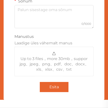
Sõnum
0/1000
Manustus
Laadige üles vähemalt manus
Up to 3 files，more 30mb，suppor
jpg、jpeg、png、pdf、doc、docx、
xls、xlsx、csv、txt
Esita