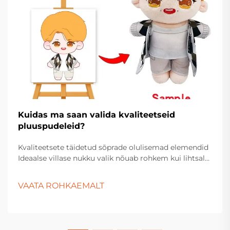
Kuidas ma saan valida kvaliteetseid
pluuspudeleid?
Kvaliteetsete täidetud sõprade olulisemad elemendid
Ideaalse villase nukku valik nõuab rohkem kui lihtsalt
kõige kallima nägu valimist riiulilt. Neid kalliks
pandud kaaslasi hoiavad nii laste mänguasjade kastid
VAATA ROHKAEMALT
kui ka täiskasvanud kogujate eksponeerimised...