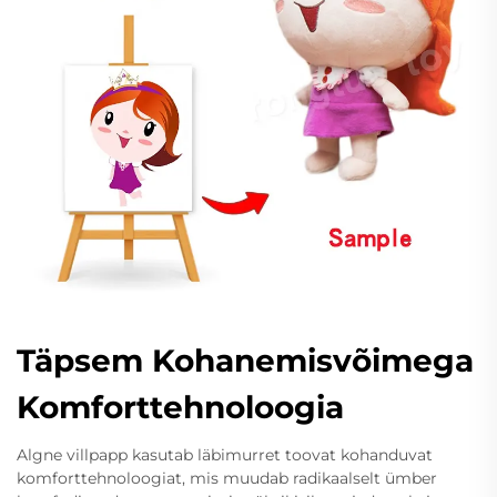
Täpsem Kohanemisvõimega
Komforttehnoloogia
Algne villpapp kasutab läbimurret toovat kohanduvat
komforttehnoloogiat, mis muudab radikaalselt ümber