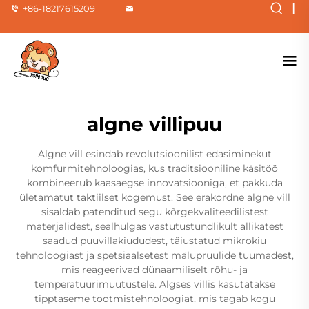
|
+86-18217615209
algne villipuu
Algne vill esindab revolutsioonilist edasiminekut
komfurmitehnoloogias, kus traditsiooniline käsitöö
kombineerub kaasaegse innovatsiooniga, et pakkuda
ületamatut taktiilset kogemust. See erakordne algne vill
sisaldab patenditud segu kõrgekvaliteedilistest
materjalidest, sealhulgas vastutustundlikult allikatest
saadud puuvillakiududest, täiustatud mikrokiu
tehnoloogiast ja spetsiaalsetest mälupruulide tuumadest,
mis reageerivad dünaamiliselt rõhu- ja
temperatuurimuutustele. Algses villis kasutatakse
tipptaseme tootmistehnoloogiat, mis tagab kogu