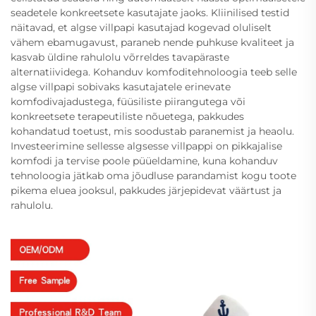
seadetele konkreetsete kasutajate jaoks. Kliinilised testid
näitavad, et algse villpapi kasutajad kogevad oluliselt
vähem ebamugavust, paraneb nende puhkuse kvaliteet ja
kasvab üldine rahulolu võrreldes tavapäraste
alternatiividega. Kohanduv komfoditehnoloogia teeb selle
algse villpapi sobivaks kasutajatele erinevate
komfodivajadustega, füüsiliste piirangutega või
konkreetsete terapeutiliste nõuetega, pakkudes
kohandatud toetust, mis soodustab paranemist ja heaolu.
Investeerimine sellesse algsesse villpappi on pikkajalise
komfodi ja tervise poole püüeldamine, kuna kohanduv
tehnoloogia jätkab oma jõudluse parandamist kogu toote
pikema eluea jooksul, pakkudes järjepidevat väärtust ja
rahulolu.