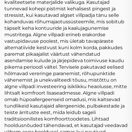
kvaliteetsete materjalide valikuga. Kasutajad
tunnevad kohepi pistmist kehalisest pingest ja
stressist, kui kasutavad algset villpadja tänu selle
kohanduvas rõhumajaotussüsteemile, mis sobitub
täpselt keha kontuuride ja kaalujagunemise
mustritega. Algne villpadi erineb erakordse
vastupidavuse poolest, mis ületab tavapäraste
alternatiivide kestvust kuni kolm korda, pakkudes
paremat pikaajalist väärtust vähendatud
asendamise kulude ja järjepideva toimivuse kaudu
pikema perioodi vältel. Tervisele pakutavad eelised
hõlmavad vereringe paranemist, rõhupunktide
vähenemist ja unekvaliteedi tõusu, mistõttu on
algne villpadi investeering isiklikku heaolusse, mitte
lihtsalt komfroort lisaseadmesse. Algne villpadi
omab hüpoallergeenseid omadusi, mis kaitsevad
tundlikeid kasutajaid allergeenide, pulbakestade ja
teiste ärrituste eest, mida leidub sageli
traditsioonilistes komfroorttoodetes. Lihtsad
hooldusnõuded tähendavad, et kasutajad veedavad
vähem aega hooldusel, samas kui nautivad