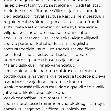
järjepidevat toimivust, sest algne villpadi takistab
plekkide teket, lõhnade säilimist ja struktuuride
degradatsiooni tavakasutuse käigus. Temperatuuri
reguleerimise võime tagab aasta-ajas komfroodi
sõltumata keskkonnatingimustest, kuna algne
villpadi kohaneb automaatselt optimaalse
soojusliku tasakaalu säilitamiseks. Algne villpadi
toetab paremat kehahoidust strateegiliste
toetustsoonide kaudu, mis soodustavad õiget
joondust ning takistavad lihaste ja liigeste
koormamist pikema kasutusaja jooksul.
Majanduslikkus ilmneb vähendatud
tervishoiukulude, parema puhkusest tuleneva
tootlikkuse ja halvema kvaliteediga toodete pideva
asendamise vajaduse kaotamise kaudu.
Keskkonnasäästlikkus muudab algse villpadja valiku
jätkusuutlikuks otsuseks, kuna
keskkonnasõbralikud materjalid ja
tootmisprotsessid minimeerivad ökoloogilist mõju,
samas kui tagavad ülivõimaliku toimivuse.