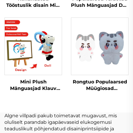
Tööstuslik disain Mini
Plush Mänguasjad Doll
Nõrga Lelunukk
Peluche Tootja
Puhast Lelulaukur
Personaliseeritud
Tootmine Mänguasjad
Logo Plushie Naine
Täidisanimallad
Plush Mänguasjad
Kohandatud Puhast
Personaliseerimine
Mini Plush
Rongtuo Populaarsed
Mänguasjad Klauv
Müügiosad
Kraani Seade Kartoon
Personaliseeritud
Täidetud Loomad
Naine Plushid OEM
Mängud Vares
ODM
Kanekas Katte
Personaliseeritud
Algne villpadi pakub toimetavat mugavust, mis
Personaliseeritav
Kpop Plush Doll
oluliselt parandab igapäevaseid elukogemusi
Plush Võtmekeedas
Mänguasjad 10cm
teaduslikult põhjendatud disainiprintsiipide ja