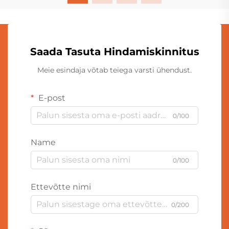
Saada Tasuta Hindamiskinnitus
Meie esindaja võtab teiega varsti ühendust.
E-post
0/100
Name
0/100
Ettevõtte nimi
0/200