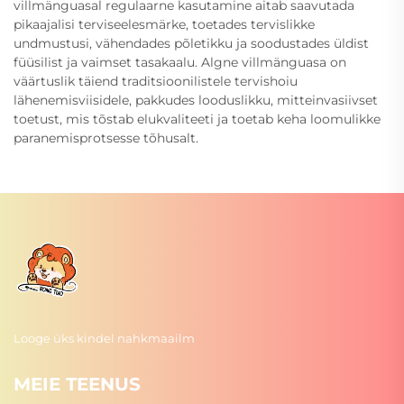
villmänguasal regulaarne kasutamine aitab saavutada
pikaajalisi terviseelesmärke, toetades tervislikke
undmustusi, vähendades põletikku ja soodustades üldist
füüsilist ja vaimset tasakaalu. Algne villmänguasa on
väärtuslik täiend traditsioonilistele tervishoiu
lähenemisviisidele, pakkudes looduslikku, mitteinvasiivset
toetust, mis tõstab elukvaliteeti ja toetab keha loomulikke
paranemisprotsesse tõhusalt.
Looge üks kindel nahkmaailm
MEIE TEENUS