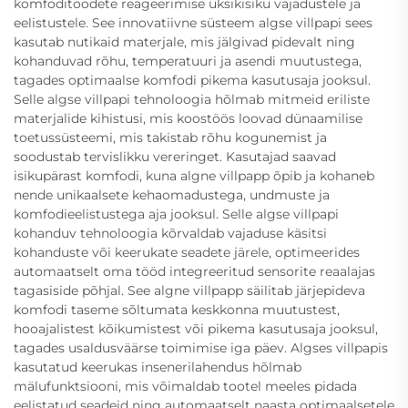
komfoditoodete reageerimise üksikisiku vajadustele ja
eelistustele. See innovatiivne süsteem algse villpapi sees
kasutab nutikaid materjale, mis jälgivad pidevalt ning
kohanduvad rõhu, temperatuuri ja asendi muutustega,
tagades optimaalse komfodi pikema kasutusaja jooksul.
Selle algse villpapi tehnoloogia hõlmab mitmeid eriliste
materjalide kihistusi, mis koostöös loovad dünaamilise
toetussüsteemi, mis takistab rõhu kogunemist ja
soodustab tervislikku vereringet. Kasutajad saavad
isikupärast komfodi, kuna algne villpapp õpib ja kohaneb
nende unikaalsete kehaomadustega, undmuste ja
komfodieelistustega aja jooksul. Selle algse villpapi
kohanduv tehnoloogia kõrvaldab vajaduse käsitsi
kohanduste või keerukate seadete järele, optimeerides
automaatselt oma tööd integreeritud sensorite reaalajas
tagasiside põhjal. See algne villpapp säilitab järjepideva
komfodi taseme sõltumata keskkonna muutustest,
hooajalistest kõikumistest või pikema kasutusaja jooksul,
tagades usaldusväärse toimimise iga päev. Algses villpapis
kasutatud keerukas insenerilahendus hõlmab
mälufunktsiooni, mis võimaldab tootel meeles pidada
eelistatud seadeid ning automaatselt naasta optimaalsetele