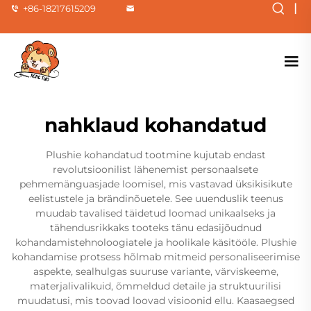
|
+86-18217615209
nahklaud kohandatud
Plushie kohandatud tootmine kujutab endast
revolutsioonilist lähenemist personaalsete
pehmemänguasjade loomisel, mis vastavad üksikisikute
eelistustele ja brändinõuetele. See uuenduslik teenus
muudab tavalised täidetud loomad unikaalseks ja
tähendusrikkaks tooteks tänu edasijõudnud
kohandamistehnoloogiatele ja hoolikale käsitööle. Plushie
kohandamise protsess hõlmab mitmeid personaliseerimise
aspekte, sealhulgas suuruse variante, värviskeeme,
materjalivalikuid, õmmeldud detaile ja struktuurilisi
muudatusi, mis toovad loovad visioonid ellu. Kaasaegsed