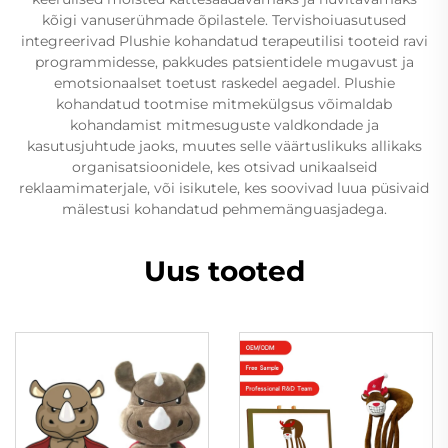
kõigi vanuserühmade õpilastele. Tervishoiuasutused
integreerivad Plushie kohandatud terapeutilisi tooteid ravi
programmidesse, pakkudes patsientidele mugavust ja
emotsionaalset toetust raskedel aegadel. Plushie
kohandatud tootmise mitmekülgsus võimaldab
kohandamist mitmesuguste valdkondade ja
kasutusjuhtude jaoks, muutes selle väärtuslikuks allikaks
organisatsioonidele, kes otsivad unikaalseid
reklaamimaterjale, või isikutele, kes soovivad luua püsivaid
mälestusi kohandatud pehmemänguasjadega.
Uus tooted