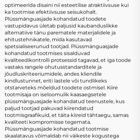
optimeerida disaini nii esteetilise atraktiivsuse kui
ka tootmise efektiivsuse seisukohalt.
Plüssmänguasjade kohandatud toodete
vastupidavus ületab paljusid kaubanduslikke
alternatiive tänu parematele materjalidele ja
ehitustehnikatele, mida kasutavad
spetsialiseerunud tootjad. Plüssmänguasjade
kohandatud tootmises sisalduvad
kvaliteedikontrolli protsessid tagavad, et iga toode
vastaks rangele ohutusstandarditele ja
jõudluskriteeriumidele, andes kliendile
kindlustunnet, eriti lastele või tundlikeks
otstarveteks mõeldud toodete ostmisel. Kiire
tootmisaja on iseloomulik kaasaegsetele
plüssmänguasjade kohandatud teenustele, kus
paljud tootjad pakuvad kiirendatud
tootmisgraafikuid, et täita kiireid tähtaegu, samas
kvaliteeti kompromisse tegemata.
Plüssmänguasjade kohandatud tootmise
skaalatavus võimaldab nii väikeste kogustega