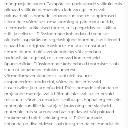
mänguasjade kaudu. Tavapäraste poekaubade valikuid, mis
piiravad valikuid olemasoleva laduvaruga, erinevalt
pakuvad plüssloomade kohandatud tootmistingimused
klientidele võimalust oma loomingut piiramata uurida,
tulemuseks unikaalsed tooted, mis peegeldavad isiklikku
stiili ja eelistusi. Plüssloomade kohandatud teenuste
oluliseks aspektiks on tegelaskujude loomine, kus kliendid
saavad luua originaalmaskotte, muuta armastatud
lemmikloomad plüssversioonideks või arendada
hariduslikke tegelasi, mis teenivad konkreetseid
õpueesmärke. Plüssloomade kohandatud tootmises saab
suurust kohandada miniatuursetest
võtmerihmaversioonidest kuni üleliiasuurte
eksponeerimistoodeteini, võimaldades erinevaid
kasutusviise ja ruuminõudeid. Plüssloomade kohandatud
projektide materjalivalik hõlmab laias valikus erinevaid
tekstuure, värve ja omadusi, sealhulgas hüpoallergeenseid
materjale tundlike kasutajate jaoks ning spetsiaalseid
materjale, mis suurendavad vastupidavust või pakuvad
konkreetseid taktiilseid kogemusi. Plüssloomade
kohandatud disainidesse saab integreerida helimooduleid,