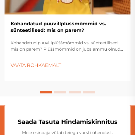
Kohandatud puuvillplüššmõmmid vs.
sünteetilised: mis on parem?
Kohandatud puuvillplüššmõmmid vs. sünteetilised:
mis on parem? Plüššmõmmid on juba ammu olnud
laste, kogujate ja kingituste ostjate lemmik. Nende
pehmad tekstuurid, sümpaatilised disainid ja
VAATA ROHKAEMALT
emotsionaalne meeldivus teevad neist kultuuride
vahel ajastut põlenud tooteid...
Saada Tasuta Hindamiskinnitus
Meie esindaja võtab teiega varsti ühendust.