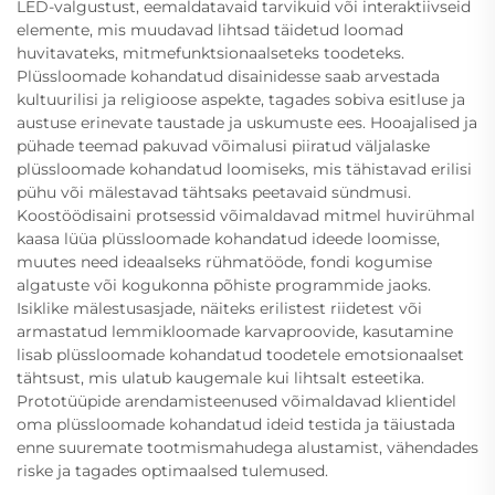
LED-valgustust, eemaldatavaid tarvikuid või interaktiivseid
elemente, mis muudavad lihtsad täidetud loomad
huvitavateks, mitmefunktsionaalseteks toodeteks.
Plüssloomade kohandatud disainidesse saab arvestada
kultuurilisi ja religioose aspekte, tagades sobiva esitluse ja
austuse erinevate taustade ja uskumuste ees. Hooajalised ja
pühade teemad pakuvad võimalusi piiratud väljalaske
plüssloomade kohandatud loomiseks, mis tähistavad erilisi
pühu või mälestavad tähtsaks peetavaid sündmusi.
Koostöödisaini protsessid võimaldavad mitmel huvirühmal
kaasa lüüa plüssloomade kohandatud ideede loomisse,
muutes need ideaalseks rühmatööde, fondi kogumise
algatuste või kogukonna põhiste programmide jaoks.
Isiklike mälestusasjade, näiteks erilistest riidetest või
armastatud lemmikloomade karvaproovide, kasutamine
lisab plüssloomade kohandatud toodetele emotsionaalset
tähtsust, mis ulatub kaugemale kui lihtsalt esteetika.
Prototüüpide arendamisteenused võimaldavad klientidel
oma plüssloomade kohandatud ideid testida ja täiustada
enne suuremate tootmismahudega alustamist, vähendades
riske ja tagades optimaalsed tulemused.