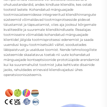
ohutusstandardid, andes kindluse kliendile, kes ostab
tooteid lastele. Kohandatud mänguasjade
tootmissüsteemidesse integreeritud kliendihinnangute
süsteemid võimaldavad tootmisprotsesside pidevat
täiustamist ja täpsustamist, viies aja jooksul kõrgemale
kvaliteedile ja suuremale kliendikindlusele. Reaalajas
tootmisseire võimaldab kohandatud mänguasjade
klientidel jälgida tootmisprotsessi edenemist ja saada
uuendusi kogu tootmisetsükli vältel, soodustades
läbipaistvust ja usalduse loomist. Nende tehnoloogiliste
süsteemide skaalatavus toetab nii uute kohandatud
mänguasjade kontseptsioonide prototüüpide arendamist
kui ka suuremahulist tootmist juba kehtivate disainide
jaoks, rahuldades erinevaid kliendivajadusi ühes
operatsioonisüsteemis.