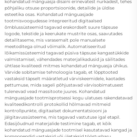
kohandatud mänguasja disaini erinevatest nurkadest, tehes
põhjaliku otsuse proportsioonide, detailide ja üldise
esteetika osas. Kohandatud mänguasjade
tootmisvoogudesse integreeritud digitaalsed
õmblussüsteemid tagavad erakordselt suure täpsuse
logode, tekstide ja keerukate mustrite osas, saavutades
detailitaseme, mis varasemalt pole manualsete
meetoditega olnud võimalik. Automatiseeritud
lõikamissüsteemid tagavad püsiva täpsuse kangastükkide
valmistamisel, vähendades materjalikadusid ja säilitades
ühtlase kvaliteedi mitmes kohandatud mänguasja ühikus.
Värvide sobitamise tehnoloogia tagab, et lõpptooted
vastaksid täpselt määratletud värviskeemidele, kaotades
pettumuse, mida sageli põhjustavad värvisobimatusest
tulenevad vead massitoote juures. Kohandatud
mänguasjade tootmisprotsessi kogu ulatuses rakendatavad
kvaliteedikontrolli protokollid hõlmavad mitmeid
kontrollpunkte, digitaalset dokumentatsiooni ja
jälgitavussüsteeme, mis tagavad vastutuse igal etapil.
Edasijõudnud materjalide testimine tagab, et kõik
kohandatud mänguasjade tootmisel kasutatavad kangad ja
komponendid vastaksid või ületaksid tööstusharu