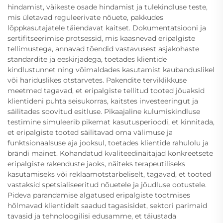
hindamist, väikeste osade hindamist ja tulekindluse teste,
mis ületavad reguleerivate nõuete, pakkudes
lõppkasutajatele täiendavat kaitset. Dokumentatsiooni ja
sertifitseerimise protsessid, mis kaasnevad eripalgiste
tellimustega, annavad tõendid vastavusest asjakohaste
standardite ja eeskirjadega, toetades klientide
kindlustunnet ning võimaldades kasutamist kaubanduslikel
või hariduslikes otstarvetes. Pakendite terviklikkuse
meetmed tagavad, et eripalgiste tellitud tooted jõuaksid
klientideni puhta seisukorras, kaitstes investeeringut ja
säilitades soovitud esitluse. Pikaajaline kulumiskindluse
testimine simuleerib pikemat kasutusperioodi, et kinnitada,
et eripalgiste tooted säilitavad oma välimuse ja
funktsionaalsuse aja jooksul, toetades klientide rahulolu ja
brändi mainet. Kohandatud kvaliteedinäitajad konkreetsete
eripalgiste rakenduste jaoks, näiteks terapeutiliseks
kasutamiseks või reklaamotstarbeliselt, tagavad, et tooted
vastaksid spetsialiseeritud nõuetele ja jõudluse ootustele.
Pideva parandamise algatused eripalgiste tootmises
hõlmavad klientidelt saadud tagasisidet, sektori parimaid
tavasid ja tehnoloogilisi edusamme, et täiustada