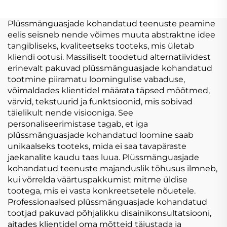
Mängud Vares
ODM
Kanekas Katte
Personaliseeritud
Plüssmänguasjade kohandatud teenuste peamine
Personaliseeritav
Kpop Plush Doll
eelis seisneb nende võimes muuta abstraktne idee
Plush Võtmekeedas
Mänguasjad 10cm
tangibliseks, kvaliteetseks tooteks, mis ületab
kliendi ootusi. Massiliselt toodetud alternatiividest
erinevalt pakuvad plüssmänguasjade kohandatud
tootmine piiramatu loomingulise vabaduse,
võimaldades klientidel määrata täpsed mõõtmed,
värvid, tekstuurid ja funktsioonid, mis sobivad
täielikult nende visiooniga. See
personaliseerimistase tagab, et iga
plüssmänguasjade kohandatud loomine saab
unikaalseks tooteks, mida ei saa tavapäraste
jaekanalite kaudu taas luua. Plüssmänguasjade
kohandatud teenuste majanduslik tõhusus ilmneb,
kui võrrelda väärtuspakkumist mitme üldise
tootega, mis ei vasta konkreetsetele nõuetele.
Professionaalsed plüssmänguasjade kohandatud
tootjad pakuvad põhjalikku disainikonsultatsiooni,
aitades klientidel oma mõtteid täiustada ja