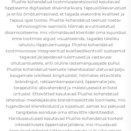
Plushie kohandatud tootmisoperatsioonid kasutavad
tipptaseme digitaalset disainitarkvara, täpsuslõikevarustust
ja erilisi õmblusmasinaid, et tagada erakordne kvaliteet ja
täpsus igas tootes. Plushie kohandatud teenust toetav
tehnoloogiline raamistik hõlmab arvutitoetatud
disainisüsteeme, mis võimaldavad klientidel oma kujundusi
enne tootmise algust visualiseerida, tagades täieliku
rahulolu lõpptulemusega. Plushie kohandatud
tootmisvoosse integreeritud kvaliteedikontrolli süsteemid
tagavad järjepidevad tulemused ja vastavuse
ohutusnõuetele, eriti oluline lastemänguasjade puhul.
Plushie kohandatud teenuste rakendusalad ulatuvad palju
kaugemale isiklikest kingitustest, hõlmates ettevõtete
brändingut, reklaamkampaaniaid, õppematerjale,
terapeutilisi abivahendeid ja mälestuseseid erilistel
üritustel. Ettevõtted kasutavad Plushie kohandatud
lahendusi meeldejäävate brändimaskottide loomiseks, mis
tugevdavad kliendisidusid ja lojaalsust, samas kui pakuvad
tangibelse esinduse oma ettevõtte identiteedist.
Haridusasutused kasutavad Plushie kohandatud tooteid
interaktiivsete õppematerjalidena, mis muudavad
keerulised mõisted kättesaadavamaks ja huvitavamaks