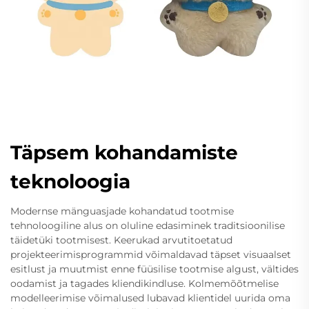
Täpsem kohandamiste
teknoloogia
Modernse mänguasjade kohandatud tootmise
tehnoloogiline alus on oluline edasiminek traditsioonilise
täidetüki tootmisest. Keerukad arvutitoetatud
projekteerimisprogrammid võimaldavad täpset visuaalset
esitlust ja muutmist enne füüsilise tootmise algust, vältides
oodamist ja tagades kliendikindluse. Kolmemõõtmelise
modelleerimise võimalused lubavad klientidel uurida oma