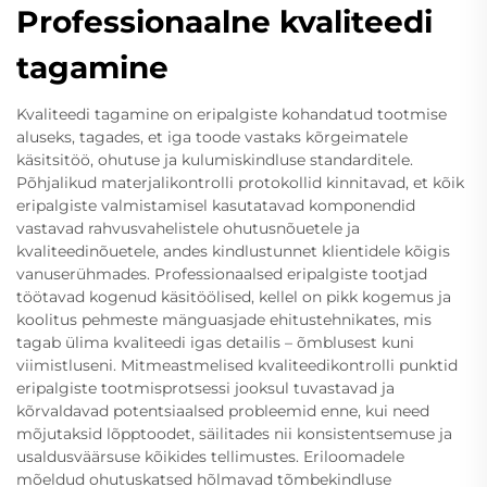
Professionaalne kvaliteedi
tagamine
Kvaliteedi tagamine on eripalgiste kohandatud tootmise
aluseks, tagades, et iga toode vastaks kõrgeimatele
käsitsitöö, ohutuse ja kulumiskindluse standarditele.
Põhjalikud materjalikontrolli protokollid kinnitavad, et kõik
eripalgiste valmistamisel kasutatavad komponendid
vastavad rahvusvahelistele ohutusnõuetele ja
kvaliteedinõuetele, andes kindlustunnet klientidele kõigis
vanuserühmades. Professionaalsed eripalgiste tootjad
töötavad kogenud käsitöölised, kellel on pikk kogemus ja
koolitus pehmeste mänguasjade ehitustehnikates, mis
tagab ülima kvaliteedi igas detailis – õmblusest kuni
viimistluseni. Mitmeastmelised kvaliteedikontrolli punktid
eripalgiste tootmisprotsessi jooksul tuvastavad ja
kõrvaldavad potentsiaalsed probleemid enne, kui need
mõjutaksid lõpptoodet, säilitades nii konsistentsemuse ja
usaldusväärsuse kõikides tellimustes. Eriloomadele
mõeldud ohutuskatsed hõlmavad tõmbekindluse