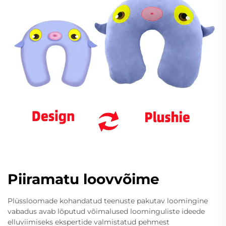
Piiramatu loovvõime
Plüssloomade kohandatud teenuste pakutav loomingine
vabadus avab lõputud võimalused loominguliste ideede
elluviimiseks ekspertide valmistatud pehmest