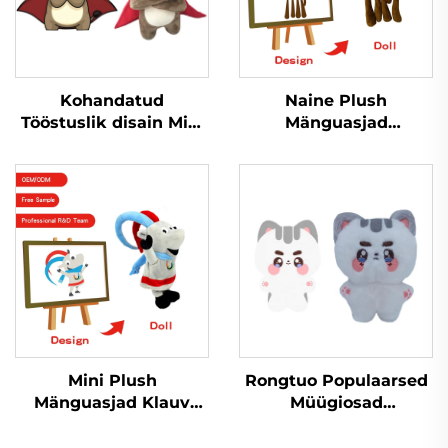
Kohandatud
Naine Plush
Tööstuslik disain Mini
Mänguasjad
Nõrga Lelunukk
Personaliseeritud
Puhast Lelulaukur
Täidetud Loomad Pera
Tootmine Mänguasjad
Väike Stitch Väike
Täidisanimallad
Plush Mänguasjad
Kohandatud Puhast
Mini Plush
Rongtuo Populaarsed
Mänguasjad Klauv
Müügiosad
Kraani Seade Kartoon
Personaliseeritud
Täidetud Loomad
Naine Plushid OEM