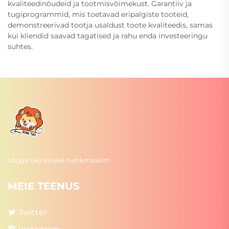
kvaliteedinõudeid ja tootmisvõimekust. Garantiiv ja
tugiprogrammid, mis toetavad eripalgiste tooteid,
demonstreerivad tootja usaldust toote kvaliteedis, samas
kui kliendid saavad tagatised ja rahu enda investeeringu
suhtes.
Looge üks kindel nahkmaailm
MEIE TEENUS
Twitter