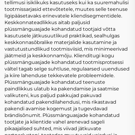
tellimusi isiklikuks kasutuseks kui ka suuremahulisi
tootmissarjasid ettevõtetele, muutes selle teenuse
ligipääsetavaks erinevatele kliendisegmentidele.
Keskkonnateadlikkus aitab paljusid
plüssmänguasjade kohandatud tootjaid võtta
kasutusele jätkusuutlikud praktikad, sealhulgas
keskkonnasõbralike materjalide kasutamine ja
vastutustundlikud tootmisviisid, mis minimeerivad
jäätmeid ja keskkonnamõju. Klienditugi kogu
plüssmänguasjade kohandatud tootmisprotsessi
vältel tagab selge suhtluse, regulaarsed uuendused
ja kiire lahenduse tekkevatele probleemidele.
Plüssmänguasjade kohandatud teenuste
paindlikkus ulatub ka pakendamise ja saatmise
valikuteni, kus paljud pakkujad pakuvad
kohandatud pakendilahendusi, mis rikastavad
pakendi avamise kogemust ja tugevdavad
brändisõnumit. Plüssmänguasjade kohandatud
tootjate ja klientide vahel arenevad sageli
pikaajalised suhted, mis viivad jätkuvate