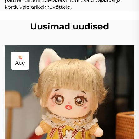
partnerlusteni, toetades muutuvaid vajadusi ja
korduvaid ärikokkuvõtteid.
Uusimad uudised
18
Aug