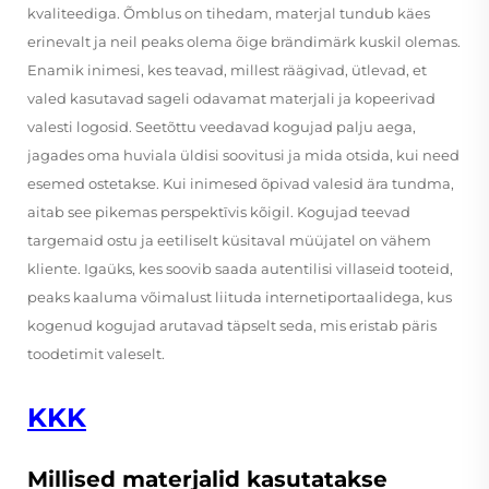
kvaliteediga. Õmblus on tihedam, materjal tundub käes
erinevalt ja neil peaks olema õige brändimärk kuskil olemas.
Enamik inimesi, kes teavad, millest räägivad, ütlevad, et
valed kasutavad sageli odavamat materjali ja kopeerivad
valesti logosid. Seetõttu veedavad kogujad palju aega,
jagades oma huviala üldisi soovitusi ja mida otsida, kui need
esemed ostetakse. Kui inimesed õpivad valesid ära tundma,
aitab see pikemas perspektīvis kõigil. Kogujad teevad
targemaid ostu ja eetiliselt küsitaval müüjatel on vähem
kliente. Igaüks, kes soovib saada autentilisi villaseid tooteid,
peaks kaaluma võimalust liituda internetiportaalidega, kus
kogenud kogujad arutavad täpselt seda, mis eristab päris
toodetimit valeselt.
KKK
Millised materjalid kasutatakse