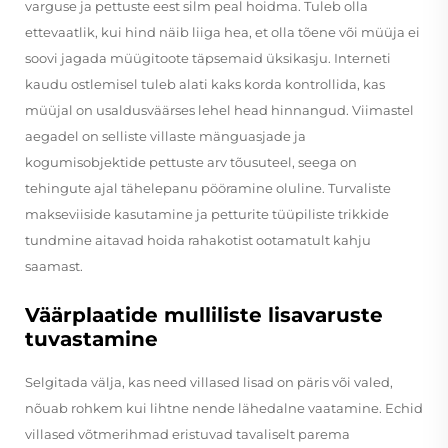
varguse ja pettuste eest silm peal hoidma. Tuleb olla
ettevaatlik, kui hind näib liiga hea, et olla tõene või müüja ei
soovi jagada müügitoote täpsemaid üksikasju. Interneti
kaudu ostlemisel tuleb alati kaks korda kontrollida, kas
müüjal on usaldusväärses lehel head hinnangud. Viimastel
aegadel on selliste villaste mänguasjade ja
kogumisobjektide pettuste arv tõusuteel, seega on
tehingute ajal tähelepanu pööramine oluline. Turvaliste
makseviiside kasutamine ja petturite tüüpiliste trikkide
tundmine aitavad hoida rahakotist ootamatult kahju
saamast.
Väärplaatide mulliliste lisavaruste
tuvastamine
Selgitada välja, kas need villased lisad on päris või valed,
nõuab rohkem kui lihtne nende lähedalne vaatamine. Echid
villased võtmerihmad eristuvad tavaliselt parema