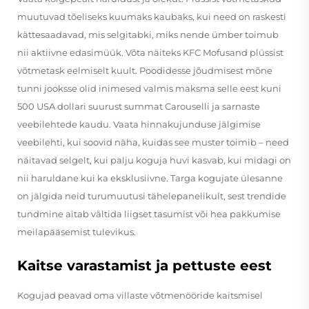
muutuvad tõeliseks kuumaks kaubaks, kui need on raskesti
kättesaadavad, mis selgitabki, miks nende ümber toimub
nii aktiivne edasimüük. Võta näiteks KFC Mofusand plüssist
võtmetask eelmiselt kuult. Poodidesse jõudmisest mõne
tunni jooksse olid inimesed valmis maksma selle eest kuni
500 USA dollari suurust summat Carouselli ja sarnaste
veebilehtede kaudu. Vaata hinnakujunduse jälgimise
veebilehti, kui soovid näha, kuidas see muster toimib – need
näitavad selgelt, kui palju koguja huvi kasvab, kui midagi on
nii haruldane kui ka eksklusiivne. Targa kogujate ülesanne
on jälgida neid turumuutusi tähelepanelikult, sest trendide
tundmine aitab vältida liigset tasumist või hea pakkumise
meilapääsemist tulevikus.
Kaitse varastamist ja pettuste eest
Kogujad peavad oma villaste võtmenööride kaitsmisel