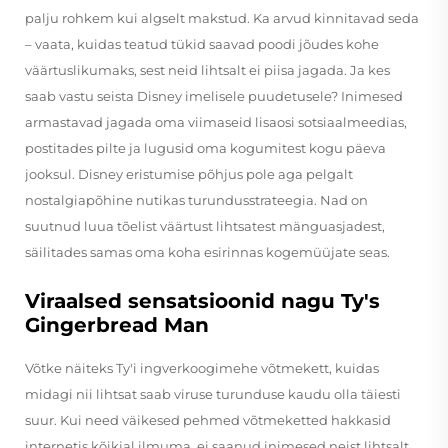
palju rohkem kui algselt makstud. Ka arvud kinnitavad seda
– vaata, kuidas teatud tükid saavad poodi jõudes kohe
väärtuslikumaks, sest neid lihtsalt ei piisa jagada. Ja kes
saab vastu seista Disney imelisele puudetusele? Inimesed
armastavad jagada oma viimaseid lisaosi sotsiaalmeedias,
postitades pilte ja lugusid oma kogumitest kogu päeva
jooksul. Disney eristumise põhjus pole aga pelgalt
nostalgiapõhine nutikas turundusstrateegia. Nad on
suutnud luua tõelist väärtust lihtsatest mänguasjadest,
säilitades samas oma koha esirinnas kogemüüjate seas.
Viraalsed sensatsioonid nagu Ty's
Gingerbread Man
Võtke näiteks Ty'i ingverkoogimehe võtmekett, kuidas
midagi nii lihtsat saab viruse turunduse kaudu olla täiesti
suur. Kui need väikesed pehmed võtmeketted hakkasid
internetis kõikjal ilmuma, ei saanud inimesed neist lihtsalt