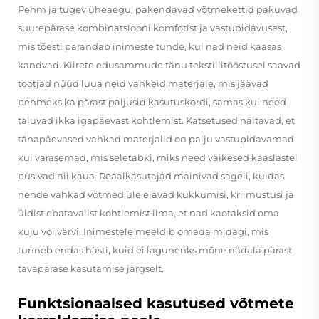
Pehm ja tugev üheaegu, pakendavad võtmekettid pakuvad
suurepärase kombinatsiooni komfotist ja vastupidavusest,
mis tõesti parandab inimeste tunde, kui nad neid kaasas
kandvad. Kiirete edusammude tänu tekstiilitööstusel saavad
tootjad nüüd luua neid vahkeid materjale, mis jäävad
pehmeks ka pärast paljusid kasutuskordi, samas kui need
taluvad ikka igapäevast kohtlemist. Katsetused näitavad, et
tänapäevased vahkad materjalid on palju vastupidavamad
kui varasemad, mis seletabki, miks need väikesed kaaslastel
püsivad nii kaua. Reaalkasutajad mainivad sageli, kuidas
nende vahkad võtmed üle elavad kukkumisi, kriimustusi ja
üldist ebatavalist kohtlemist ilma, et nad kaotaksid oma
kuju või värvi. Inimestele meeldib omada midagi, mis
tunneb endas hästi, kuid ei lagunenks mõne nädala pärast
tavapärase kasutamise järgselt.
Funktsionaalsed kasutused võtmete