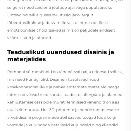
selge, et need said eriti jõulude ajal väga populaarseks.
Lihtsad novelli alguses muutusid järk-järgult
tähenduslikuks asjadeks, mille vastu inimesed tõesti
emotsiooniliselt hoolitsevad ja mis on paljudele endiselt
väärtuslikud ja tähtsad.
Teaduslikud uuendused disainis ja
materjalides
Pomponi võtmenööbid on tänapäeval palju erinevad sellest,
mis need kunagi olid. Disaineri kasutavad nüüd
keskkonnasõbralikke ja nahka ärritamata materjale, seega
inimesed võivad neid kanda, teades, et allergiate ja planeedi
kahjustamise osas pole muret. Tehnilised vahendid on asja
oluliselt muutnud ka. 3D-printerite ja nende tänapäevaste
arvutidisaini programmide abil saavad tootjad luua kõigi
vormide ja kujundada detailseid kujundeid ning kliendid