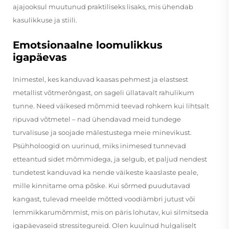
ajajooksul muutunud praktiliseks lisaks, mis ühendab
kasulikkuse ja stiili.
Emotsionaalne loomulikkus
igapäevas
Inimestel, kes kanduvad kaasas pehmest ja elastsest
metallist võtmerõngast, on sageli üllatavalt rahulikum
tunne. Need väikesed mõmmid teevad rohkem kui lihtsalt
ripuvad võtmetel – nad ühendavad meid tundege
turvalisuse ja soojade mälestustega meie minevikust.
Psühholoogid on uurinud, miks inimesed tunnevad
etteantud sidet mõmmidega, ja selgub, et paljud nendest
tundetest kanduvad ka nende väikeste kaaslaste peale,
mille kinnitame oma põske. Kui sõrmed puudutavad
kangast, tulevad meelde mõtted voodiämbri jutust või
lemmikkarumõmmist, mis on päris lohutav, kui silmitseda
igapäevaseid stressitegureid. Olen kuulnud hulgaliselt