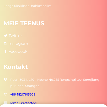
Looge üks kindel nahkmaailm
MEIE TEENUS
Twitter
Instagram
Facebook
Kontakt
Room303 No.10# Hoone No.285 Rongxingi tee, Songjiang
piirkond, Shanghai
+86-18217615209
[email protected]