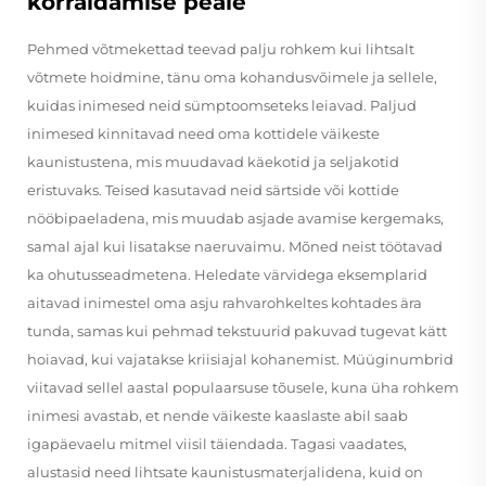
korraldamise peale
Pehmed võtmekettad teevad palju rohkem kui lihtsalt
võtmete hoidmine, tänu oma kohandusvõimele ja sellele,
kuidas inimesed neid sümptoomseteks leiavad. Paljud
inimesed kinnitavad need oma kottidele väikeste
kaunistustena, mis muudavad käekotid ja seljakotid
eristuvaks. Teised kasutavad neid särtside või kottide
nööbipaeladena, mis muudab asjade avamise kergemaks,
samal ajal kui lisatakse naeruvaimu. Mõned neist töötavad
ka ohutusseadmetena. Heledate värvidega eksemplarid
aitavad inimestel oma asju rahvarohkeltes kohtades ära
tunda, samas kui pehmad tekstuurid pakuvad tugevat kätt
hoiavad, kui vajatakse kriisiajal kohanemist. Müüginumbrid
viitavad sellel aastal populaarsuse tõusele, kuna üha rohkem
inimesi avastab, et nende väikeste kaaslaste abil saab
igapäevaelu mitmel viisil täiendada. Tagasi vaadates,
alustasid need lihtsate kaunistusmaterjalidena, kuid on