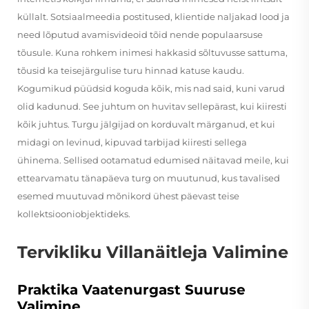
küllalt. Sotsiaalmeedia postitused, klientide naljakad lood ja
need lõputud avamisvideoid tõid nende populaarsuse
tõusule. Kuna rohkem inimesi hakkasid sõltuvusse sattuma,
tõusid ka teisejärgulise turu hinnad katuse kaudu.
Kogumikud püüdsid koguda kõik, mis nad said, kuni varud
olid kadunud. See juhtum on huvitav sellepärast, kui kiiresti
kõik juhtus. Turgu jälgijad on korduvalt märganud, et kui
midagi on levinud, kipuvad tarbijad kiiresti sellega
ühinema. Sellised ootamatud edumised näitavad meile, kui
ettearvamatu tänapäeva turg on muutunud, kus tavalised
esemed muutuvad mõnikord ühest päevast teise
kollektsiooniobjektideks.
Tervikliku Villanäitleja Valimine
Praktika Vaatenurgast Suuruse
Valimine