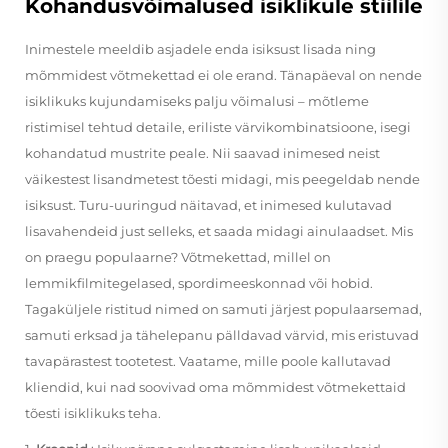
Kohandusvõimalused isiklikule stiilile
Inimestele meeldib asjadele enda isiksust lisada ning
mõmmidest võtmekettad ei ole erand. Tänapäeval on nende
isiklikuks kujundamiseks palju võimalusi – mõtleme
ristimisel tehtud detaile, eriliste värvikombinatsioone, isegi
kohandatud mustrite peale. Nii saavad inimesed neist
väikestest lisandmetest tõesti midagi, mis peegeldab nende
isiksust. Turu-uuringud näitavad, et inimesed kulutavad
lisavahendeid just selleks, et saada midagi ainulaadset. Mis
on praegu populaarne? Võtmekettad, millel on
lemmikfilmitegelased, spordimeeskonnad või hobid.
Tagaküljele ristitud nimed on samuti järjest populaarsemad,
samuti erksad ja tähelepanu pälldavad värvid, mis eristuvad
tavapärastest tootetest. Vaatame, mille poole kallutavad
kliendid, kui nad soovivad oma mõmmidest võtmekettaid
tõesti isiklikuks teha.