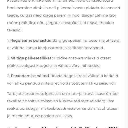
kasutanud ohtlikke keemilisi aineid. Neid väikseid sõpru
hoolitsemine aitab ka neil pikemalt vastu pidada. Kas soovid
teada, kuidas neid kõige paremini hoolitseda? Lähme läbi
mõne praktilise nõu, järgides tavapäraseid tekstiilihoolde
tavasid:
1.
Regulaarne puhastus
: Järgige spetsiifilisi pesemisjuhiseid,
et vältida kanka kahjustamist ja säilitada tervishoid.
2.
Vältige päikeseallikat
: Hoidke matvaramärksid otsest
päikesevalgust kaugele, et vältida värvi nihkedes.
3.
Parandamise näited
: Töödeldage kiiresti väikseid katkeid
või lahku pandud niiteid, et hoida võtit tervikliku seisundi.
Tarbijate aruannete kohaselt on materjaliturvalisuse ümber
tavaliselt hoolt valmistavad küsimused seotud allergiliste
reaktsioonidega, mis teeb teadmiste omandamist ohutuse
ja meelelahutuse poolest oluliseks.