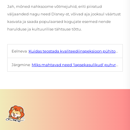
Jah, mõned nahksoome võtmejuhid, eriti piiratud
väljaanded nagu need Disney-st, võivad aja jooksul väärtust
kasvata ja saada populaarsed kogujate esemed nende
harulduse ja kultuurilise tähtsuse tõttu.
Eelneva :
Kuidas teostada kvaliteediinspeksioon pühitoode jaoks, et tagada kõrgeid standardeid?
Järgmine :
Miks mahtavad need 'lapsekasulikud' puhvriklahvid noorte täiskasvanutele?