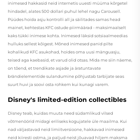
inimesed hakkasid neid internetis uuesti müüma kõrgetel
hindadel, alates 500 dollari puhul lehel nagu Carousell.
Püüdes hoida asju kontrolli all ja säilitades samas head
mainet, kehtestas KFC ostude piirmäärad - maksimaalselt
kaks tükki inimese kohta. Inimesed läksid sotsiaalmeedias
hulluks sellest kõigest. Mõned inimesed panid pilte
kohalikud KFC asukohad, hoides oma uusi mänguasju,
teised aga kaebasid, et varud olid otsas. Mida me siin näeme,
on tõend, et trendikate asjade ja äratuntavate
brändielementide sulandumine põhjustab tarbijate seas
suurt huvi ja soovi osta rohkem kui kunagi varem.
Disney's limited-edition collectibles
Disney teab, kuidas muuta need südamlikud vilsed
võtmenöörid midagi eriliseks kogujatele üle maailma. Kui
nad väljastavad neid limiitversioone, hakkavad inimesed
neid kiiresti ostma, ja paljud neist jõuavad hiljem maksma