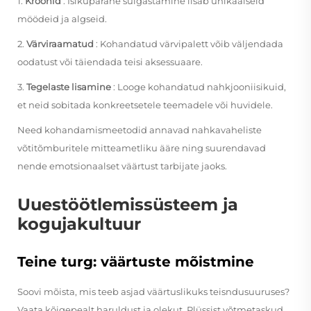
1.
Kroonid
: Isikupärane sulgastamine lisab unikaalseid
möödeid ja algseid.
2.
Värviraamatud
: Kohandatud värvipalett võib väljendada
oodatust või täiendada teisi aksessuaare.
3.
Tegelaste lisamine
: Looge kohandatud nahkjooniisikuid,
et neid sobitada konkreetsetele teemadele või huvidele.
Need kohandamismeetodid annavad nahkavaheliste
võtitõmburitele mitteametliku ääre ning suurendavad
nende emotsionaalset väärtust tarbijate jaoks.
Uuestöötlemissüsteem ja
kogujakultuur
Teine turg: väärtuste mõistmine
Soovi mõista, mis teeb asjad väärtuslikuks teisndusuuruses?
Vaata kõigepealt haruldust ja olekut. Plüssist võtmetaskud