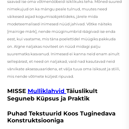
saavad ise oma võtmenööbeid isiklikuks teha. Mõned suured
nimekujud on ka mängu peale tulnud, muutes need
väikesed asjad kogumisobjektideks, järele mida
modeteemalised inimesed nüüd jahivad. Võtke näiteks
[mainige märk], nende müüginumbrid räägivad ise enda
eest, kui vaatame, mis täna poelettidel müügiks pakkuda
on. Algne naljakas noviteet on nüüd midagi palju
suurematks kasvanud. Inimesed ei kanna neid enam ainult
sellepärast, et need on naljakad, vaid nad kasutavad neid
värvikate aksessuaaridena, et välja tuua oma isiksust ja stiili,
mis nende võtmete küljest ripuvad.
MISSE
Mulliklahvid
Täiuslikult
Seguneb Küpsus ja Praktik
Puhad Tekstuurid Koos Tuginedava
Konstruktsiooniga