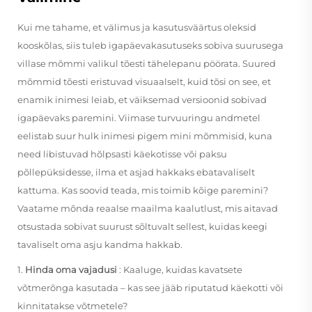
Kui me tahame, et välimus ja kasutusväärtus oleksid
kooskõlas, siis tuleb igapäevakasutuseks sobiva suurusega
villase mõmmi valikul tõesti tähelepanu pöörata. Suured
mõmmid tõesti eristuvad visuaalselt, kuid tõsi on see, et
enamik inimesi leiab, et väiksemad versioonid sobivad
igapäevaks paremini. Viimase turvuuringu andmetel
eelistab suur hulk inimesi pigem mini mõmmisid, kuna
need libistuvad hõlpsasti käekotisse või paksu
põllepüksidesse, ilma et asjad hakkaks ebatavaliselt
kattuma. Kas soovid teada, mis toimib kõige paremini?
Vaatame mõnda reaalse maailma kaalutlust, mis aitavad
otsustada sobivat suurust sõltuvalt sellest, kuidas keegi
tavaliselt oma asju kandma hakkab.
1.
Hinda oma vajadusi
: Kaaluge, kuidas kavatsete
võtmerõnga kasutada – kas see jääb riputatud käekotti või
kinnitatakse võtmetele?