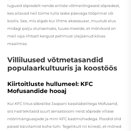
lugusid sõpradelt nende eriliste võtmerõngasest sõpradest,
kes aitavad neil toime tulla raske päevaga tööpinnal või
koolis. See, mis algab kui lihtne aksessuaar, muutub elus
midagi palju olulisemaks, tuues meelde, et mõnikord on
meil vaja lihtsalt kergust pehmust ülejäänud kõvas
maailmas.
Villiluused võtmetasandid
populaarkultuuris ja koostöös
Kiirtoitluste hullumeel: KFC
Mofusandide hooaj
Kui KFC liitus sõbralike Jaapani kassitabelitega Mofusand,
siis nad tekitasid suurt sensatsiooni neist sõprade villase
nöörimänguasjade ja mini KFC kastmühadega. Poodid olid
pärast käivitamist kohe tühi. Tegelikult nii kiiresti, et mõned