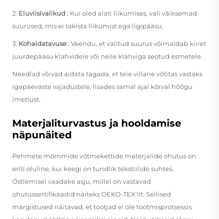
2.
Eluviisivalikud
: Kui oled alati liikumises, vali väiksemad
suurused, mis ei takista liikumist ega ligipääsu.
3.
Kohaldatavuse
: Veendu, et valitud suurus võimaldab kiiret
juurdepääsu klahvidele või neile klahviga seotud esmetele.
Needlad võivad aidata tagada, et teie villane võtitas vastaks
igapäevaste vajadustele, lisades samal ajal kõrval hõõgu
imetlust.
Materjaliturvastus ja hooldamise
näpunäited
Pehmete mõmmide võtmekettide materjalide ohutus on
eriti oluline, kui keegi on tundlik tekstiilide suhtes.
Ostlemisel vaadake asju, millel on vastavad
ohutussertifikaadid näiteks OEKO-TEX'ilt. Sellised
märgistused näitavad, et tootjad ei ole tootmisprotsessis