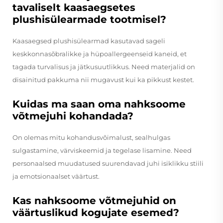
tavaliselt kaasaegsetes
plushisülearmade tootmisel?
Kaasaegsed plushisülearmad kasutavad sageli
keskkonnasõbralikke ja hüpoallergeenseid kaneid, et
tagada turvalisus ja jätkusuutlikkus. Need materjalid on
disainitud pakkuma nii mugavust kui ka pikkust kestet.
Kuidas ma saan oma nahksoome
võtmejuhi kohandada?
On olemas mitu kohandusvõimalust, sealhulgas
sulgastamine, värviskeemid ja tegelase lisamine. Need
personaalsed muudatused suurendavad juhi isiklikku stiili
ja emotsionaalset väärtust.
Kas nahksoome võtmejuhid on
väärtuslikud kogujate esemed?