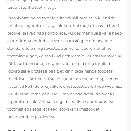
täieulatusliku tootmisega.
Proovivõtmine on tootekvaliteedi säilitamise ja klientide
rahulolu tagamiseks väga oluline. Kui tootjad saavad head
proove, saavad nad kontrollida, kuidas mänguasi välja näeb
ja tundub, veenduda, et see vastab kõigile nõutavatele
standarditele ning tuvastada enne kui suuremahuline
tootmine algab, võimalikud probleemid. Plüssmõmmide ja
täidetud loomadega tegutsevad tootjad ning tarnijad
loovad selle protsessi pealt, et kinnitada nende toodete
meeldivust lastele (või kellel iganes on ostjad) ning samas
vastavad kõikidele vajalikele ohutustestidele. Proovivõtmise
kulukus on lihtne põhjusel: ilma nende detailide õigeks
tegemise, ei ole võimalik tagada edukat suuremahulist
tootmist ega seda, et keegi sooviks valmistoodet
poepõrandale jõudes osta.