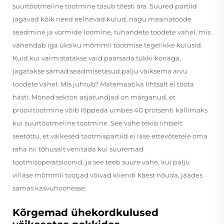
suurtõotmeline tootmine tasub tõesti ära. Suured partiid
jagavad kõik need eelnevad kulud, nagu masinatööde
seadmine ja vormide loomine, tuhandete toodete vahel, mis
vähendab iga üksiku mõmmli tootmise tegelikke kulusid.
Kuid kui valmistatakse vaid paarsada tükki korraga,
jagatakse samad seadmisetasud palju väiksema arvu
toodete vahel. Mis juhtub? Matemaatika lihtsalt ei tööta
hästi. Mõned sektori asjatundjad on märganud, et
proovitootmine võib lõppeda umbes 40 protsenti kallimaks
kui suurtõotmeline tootmine. See vahe tekib lihtselt
seetõttu, et väikesed tootmispartiid ei lase ettevõtetele oma
raha nii tõhusalt venitada kui suuremad
tootmisoperatsioonid, ja see teeb suure vahe, kui palju
villase mõmmli tootjad võivad kliendi käest nõuda, jäädes
samas kasvuhoonesse.
Kõrgemad ühekordkulused