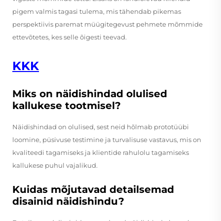
pigem valmis tagasi tulema, mis tähendab pikemas
perspektiivis paremat müügitegevust pehmete mõmmide
ettevõtetes, kes selle õigesti teevad.
KKK
Miks on näidishindad olulised
kallukese tootmisel?
Näidishindad on olulised, sest neid hõlmab prototüübi
loomine, püsivuse testimine ja turvalisuse vastavus, mis on
kvaliteedi tagamiseks ja klientide rahulolu tagamiseks
kallukese puhul vajalikud.
Kuidas mõjutavad detailsemad
disainid näidishindu?