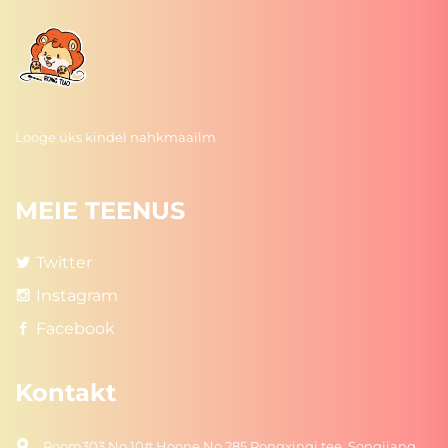
Looge üks kindel nahkmaailm
MEIE TEENUS
Twitter
Instagram
Facebook
Kontakt
Room303 No.10# Hoone No.285 Rongxingi tee, Songjiang