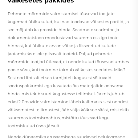
väikesetes pakkides
Pehmete mõmmide valmistamisel tõusevad tootjate
kogemad ühikukulud, kui nad toodavad väikestes partiid, ja
see mõjutab ka proovide hinda. Seadmete seadmine ja
dokumentatsioon moodustavad suurema osa iga toote
hinnast, kui ühikute arv on väike ja fikseeritud kulude
jaotamiseks ei ole piisavalt tooteid. Paljud pehmete
mõmmide tootjad ütlevad, et nende kulud tõusevad umbes
poole võrra, kui tootmine toimub väikestes seeriates. Miks?
Sest nad lihtsalt ei saa tarnijatelt kogusest sõltuvaid
sooduspakkumisi ega kasutada ära materjalide odavama
hinda, mis tekib suurt kogustesse tellimisel. Ja mis juhtub
edasi? Proovide valmistamine läheb kallimaks, sest nendest
väiksematest tellimustest jääb välja kõik see sääst, mis tekib
suuremas tootmismahtus, mistõttu tõusevad kogu
tootmiskulud üsna järsult.
Nende dünaamika arusaamisega suudavad peluloomade