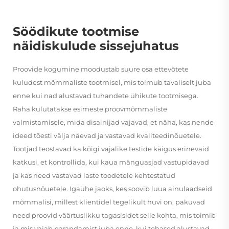
Söödikute tootmise
näidiskulude sissejuhatus
Proovide kogumine moodustab suure osa ettevõtete
kuludest mõmmaliste tootmisel, mis toimub tavaliselt juba
enne kui nad alustavad tuhandete ühikute tootmisega.
Raha kulutatakse esimeste proovmõmmaliste
valmistamisele, mida disainijad vajavad, et näha, kas nende
ideed tõesti välja näevad ja vastavad kvaliteedinõuetele.
Tootjad teostavad ka kõigi vajalike testide käigus erinevaid
katkusi, et kontrollida, kui kaua mänguasjad vastupidavad
ja kas need vastavad laste toodetele kehtestatud
ohutusnõuetele. Igaühe jaoks, kes soovib luua ainulaadseid
mõmmalisi, millest klientidel tegelikult huvi on, pakuvad
need proovid väärtuslikku tagasisidet selle kohta, mis toimib
ja mis vajab parandamist juba enne, kui tehased alustavad