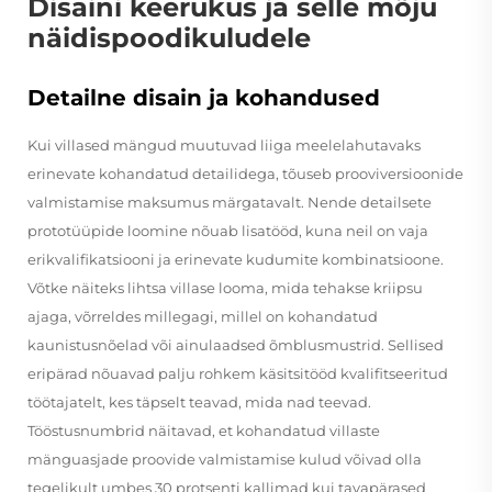
Disaini keerukus ja selle mõju
näidispoodikuludele
Detailne disain ja kohandused
Kui villased mängud muutuvad liiga meelelahutavaks
erinevate kohandatud detailidega, tõuseb prooviversioonide
valmistamise maksumus märgatavalt. Nende detailsete
prototüüpide loomine nõuab lisatööd, kuna neil on vaja
erikvalifikatsiooni ja erinevate kudumite kombinatsioone.
Võtke näiteks lihtsa villase looma, mida tehakse kriipsu
ajaga, võrreldes millegagi, millel on kohandatud
kaunistusnõelad või ainulaadsed õmblusmustrid. Sellised
eripärad nõuavad palju rohkem käsitsitööd kvalifitseeritud
töötajatelt, kes täpselt teavad, mida nad teevad.
Tööstusnumbrid näitavad, et kohandatud villaste
mänguasjade proovide valmistamise kulud võivad olla
tegelikult umbes 30 protsenti kallimad kui tavapärased