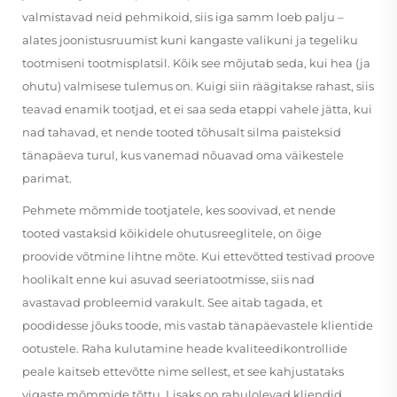
valmistavad neid pehmikoid, siis iga samm loeb palju –
alates joonistusruumist kuni kangaste valikuni ja tegeliku
tootmiseni tootmisplatsil. Kõik see mõjutab seda, kui hea (ja
ohutu) valmisese tulemus on. Kuigi siin räägitakse rahast, siis
teavad enamik tootjad, et ei saa seda etappi vahele jätta, kui
nad tahavad, et nende tooted tõhusalt silma paisteksid
tänapäeva turul, kus vanemad nõuavad oma väikestele
parimat.
Pehmete mõmmide tootjatele, kes soovivad, et nende
tooted vastaksid kõikidele ohutusreeglitele, on õige
proovide võtmine lihtne mõte. Kui ettevõtted testivad proove
hoolikalt enne kui asuvad seeriatootmisse, siis nad
avastavad probleemid varakult. See aitab tagada, et
poodidesse jõuks toode, mis vastab tänapäevastele klientide
ootustele. Raha kulutamine heade kvaliteedikontrollide
peale kaitseb ettevõtte nime sellest, et see kahjustataks
vigaste mõmmide tõttu. Lisaks on rahulolevad kliendid