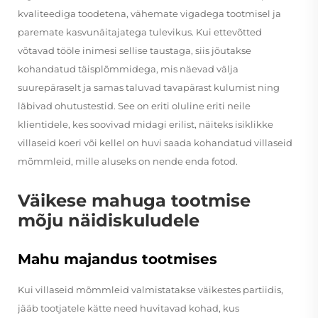
kvaliteediga toodetena, vähemate vigadega tootmisel ja
paremate kasvunäitajatega tulevikus. Kui ettevõtted
võtavad tööle inimesi sellise taustaga, siis jõutakse
kohandatud täisplõmmidega, mis näevad välja
suurepäraselt ja samas taluvad tavapärast kulumist ning
läbivad ohutustestid. See on eriti oluline eriti neile
klientidele, kes soovivad midagi erilist, näiteks isiklikke
villaseid koeri või kellel on huvi saada kohandatud villaseid
mõmmleid, mille aluseks on nende enda fotod.
Väikese mahuga tootmise
mõju näidiskuludele
Mahu majandus tootmises
Kui villaseid mõmmleid valmistatakse väikestes partiidis,
jääb tootjatele kätte need huvitavad kohad, kus