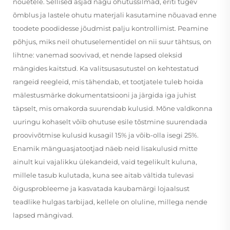
nõuetele. Sellised asjad nagu ohutussilmad, eriti tugev
õmblus ja lastele ohutu materjali kasutamine nõuavad enne
toodete poodidesse jõudmist palju kontrollimist. Peamine
põhjus, miks neil ohutuselementidel on nii suur tähtsus, on
lihtne: vanemad soovivad, et nende lapsed oleksid
mängides kaitstud. Ka valitsusasutustel on kehtestatud
rangeid reegleid, mis tähendab, et tootjatele tuleb hoida
mälestusmärke dokumentatsiooni ja järgida iga juhist
täpselt, mis omakorda suurendab kulusid. Mõne valdkonna
uuringu kohaselt võib ohutuse esile tõstmine suurendada
proovivõtmise kulusid kusagil 15% ja võib-olla isegi 25%.
Enamik mänguasjatootjad näeb neid lisakulusid mitte
ainult kui vajalikku ülekandeid, vaid tegelikult kuluna,
millele tasub kulutada, kuna see aitab vältida tulevasi
õigusprobleeme ja kasvatada kaubamärgi lojaalsust
teadlike hulgas tarbijad, kellele on oluline, millega nende
lapsed mängivad.