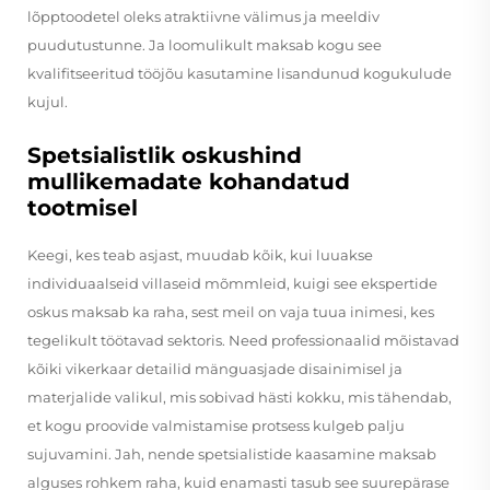
lõpptoodetel oleks atraktiivne välimus ja meeldiv
puudutustunne. Ja loomulikult maksab kogu see
kvalifitseeritud tööjõu kasutamine lisandunud kogukulude
kujul.
Spetsialistlik oskushind
mullikemadate kohandatud
tootmisel
Keegi, kes teab asjast, muudab kõik, kui luuakse
individuaalseid villaseid mõmmleid, kuigi see ekspertide
oskus maksab ka raha, sest meil on vaja tuua inimesi, kes
tegelikult töötavad sektoris. Need professionaalid mõistavad
kõiki vikerkaar detailid mänguasjade disainimisel ja
materjalide valikul, mis sobivad hästi kokku, mis tähendab,
et kogu proovide valmistamise protsess kulgeb palju
sujuvamini. Jah, nende spetsialistide kaasamine maksab
alguses rohkem raha, kuid enamasti tasub see suurepärase