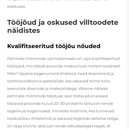
tööstuses.
Tööjõud ja oskused villtoodete
näidistes
Kvalifitseeritud tööjõu nõuded
Pehmete mõmmide valmistamiseks on vaja kvalifitseeritud
töötajaid, mis tõstab proovide maksumust märkimisväärselt.
Miks? Vajame kogenumaid õmbleid, head disainereid ja
tootmisvaldkonna spetsialiste, kes oskavad toime tulla
keeruliste disainide ja materjalidega. Võtame näiteks
pehmete mõmmide tööstuse: seal töötavad erialased
tõstavad proovide kulud 20–30 protsenti sõltuvalt nende
tegelikust kogemusest. Inimeste leidmine, kes tunnevad
tööstuslikku õmblemist ja oskavad tegeleda detailse tööga,
on väga oluline, sest just nende oskustepagas tagab, et