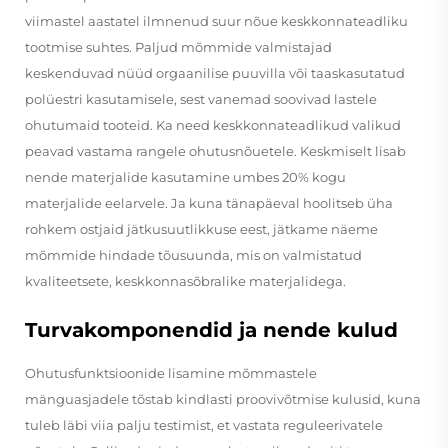
viimastel aastatel ilmnenud suur nõue keskkonnateadliku
tootmise suhtes. Paljud mõmmide valmistajad
keskenduvad nüüd orgaanilise puuvilla või taaskasutatud
polüestri kasutamisele, sest vanemad soovivad lastele
ohutumaid tooteid. Ka need keskkonnateadlikud valikud
peavad vastama rangele ohutusnõuetele. Keskmiselt lisab
nende materjalide kasutamine umbes 20% kogu
materjalide eelarvele. Ja kuna tänapäeval hoolitseb üha
rohkem ostjaid jätkusuutlikkuse eest, jätkame näeme
mõmmide hindade tõusuunda, mis on valmistatud
kvaliteetsete, keskkonnasõbralike materjalidega.
Turvakomponendid ja nende kulud
Ohutusfunktsioonide lisamine mõmmastele
mänguasjadele tõstab kindlasti proovivõtmise kulusid, kuna
tuleb läbi viia palju testimist, et vastata reguleerivatele