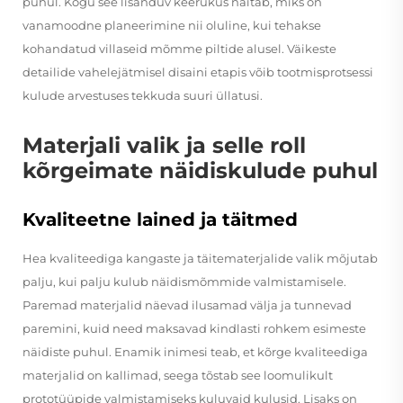
puhul. Kogu see lisanduv keerukus näitab, miks on
vanamoodne planeerimine nii oluline, kui tehakse
kohandatud villaseid mõmme piltide alusel. Väikeste
detailide vahelejätmisel disaini etapis võib tootmisprotsessi
kulude arvestuses tekkuda suuri üllatusi.
Materjali valik ja selle roll
kõrgeimate näidiskulude puhul
Kvaliteetne lained ja täitmed
Hea kvaliteediga kangaste ja täitematerjalide valik mõjutab
palju, kui palju kulub näidismõmmide valmistamisele.
Paremad materjalid näevad ilusamad välja ja tunnevad
paremini, kuid need maksavad kindlasti rohkem esimeste
näidiste puhul. Enamik inimesi teab, et kõrge kvaliteediga
materjalid on kallimad, seega tõstab see loomulikult
prototüüpide valmistamiseks kuluvaid kulusid. Lisaks on