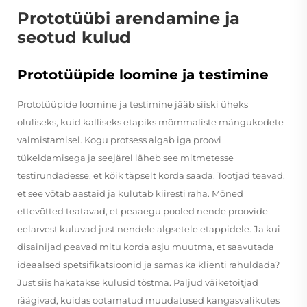
Prototüübi arendamine ja
seotud kulud
Prototüüpide loomine ja testimine
Prototüüpide loomine ja testimine jääb siiski üheks
oluliseks, kuid kalliseks etapiks mõmmaliste mängukodete
valmistamisel. Kogu protsess algab iga proovi
tükeldamisega ja seejärel läheb see mitmetesse
testirundadesse, et kõik täpselt korda saada. Tootjad teavad,
et see võtab aastaid ja kulutab kiiresti raha. Mõned
ettevõtted teatavad, et peaaegu pooled nende proovide
eelarvest kuluvad just nendele algsetele etappidele. Ja kui
disainijad peavad mitu korda asju muutma, et saavutada
ideaalsed spetsifikatsioonid ja samas ka klienti rahuldada?
Just siis hakatakse kulusid tõstma. Paljud väiketoitjad
räägivad, kuidas ootamatud muudatused kangasvalikutes