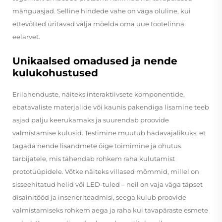
mänguasjad. Selline hindede vahe on väga oluline, kui
ettevõtted üritavad välja mõelda oma uue tootelinna
eelarvet.
Unikaalsed omadused ja nende
kulukohustused
Erilahenduste, näiteks interaktiivsete komponentide,
ebatavaliste materjalide või kaunis pakendiga lisamine teeb
asjad palju keerukamaks ja suurendab proovide
valmistamise kulusid. Testimine muutub hädavajalikuks, et
tagada nende lisandmete õige toimimine ja ohutus
tarbijatele, mis tähendab rohkem raha kulutamist
prototüüpidele. Võtke näiteks villased mõmmid, millel on
sisseehitatud helid või LED-tuled – neil on vaja väga täpset
disainitööd ja inseneriteadmisi, seega kulub proovide
valmistamiseks rohkem aega ja raha kui tavapäraste esmete