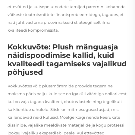
ettevõtted ja kutsepelutoodete tarnijad paremini kohaneda
väikeste tootmismittete finantsprobleemidega, tagades, et
nad juhtivad oma proovimakseid strateegiliselt ilma
kvaliteedi kompromissita.
Kokkuvõte: Plush mänguasja
näidispoodimise kallid, kuid
kvaliteedi tagamiseks vajalikud
põhjused
Kokkuvõttes võib plüssmõmmide proovide tegemine
maksma päris palju, kuid see on igaküll väärt iga dollari eest,
kui on vaja tagada kvaliteet, ohutus lastele ning tegelikult
ka klientide rahulolu. Siiski on mitmesugused asjad, mis
kallendavad neid kulusid. Mõelge kõigi nende keerukate
disainide, vajalike meeldivate materjalide ja kogu protsessi
jooksul vajaliku eksperdiabi peale. Kui ettevõtted