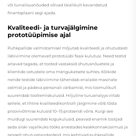
või turvalisusnõuded võivad täielikult kavandatud
finantsplaani segi ajada.
Kvaliteedi- ja turvajälgimine
prototüüpimise ajal
Puhkpallide valmistamisel mõjutab kvaliteedi ja ohutustesti
läbiviimine olemavalt prototüübi faasi kulutusi. Need testid
aitavad tagada, et tooted vastaksid ohutusnõuetele ja
klientide ootustele oma mängukatsete suhtes. Kõikide
nende testide läbiviimine tähendab erialaste masinate
ostmist ja pädeva personali värbamist, mis loomulikult
suurendab tootlemiskulusid. Hiljutine turuanalyys viitab
sellele, et lihtne kvaliteedikontrolli järgimine võib tõsta
proovivõtmise kulusid 10–15 protsendi võrra. Kuigi see
muidugi suurendab kogukulusid, peavad enamik tootjad
seda siiski vajalikuks tööks arvestades keskkonnaküsimusi ja
rangelt ohutusstandardeid, mis kehtivad puhkpallide