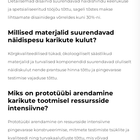
Detailsemad disainid suurendavad näidishindu keerukuse
ja spetsialiseeritud tööjõu tõttu, sageli tõstes makse
lihtsamate disainidega võrreldes kuni 30%-ni.
Millised materjalid suurendavad
näidispesu karikute kulut?
Kõrgkvaliteedilised tükad, ökoloogiliselt säästlikud
materjalid ja turvalised komponendid suurendavad oluliselt
näidiskulut nende prantsuse hinna tõttu ja pingevarase
testimise vajaduse tõttu.
Miks on prototüübi arendamine
karikute tootmisel ressursside
intensiivne?
Prototüübi arendamine on ressursside intensiivne
pingevarase konstrueerimise, mitmete testimiste tsüklite ja
kvaliteedi ning turvakaalutluste tõttu, mis võivad