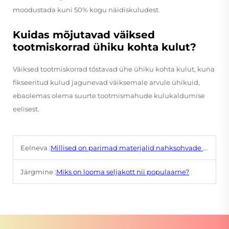
moodustada kuni 50% kogu näidiskuludest.
Kuidas mõjutavad väiksed
tootmiskorrad ühiku kohta kulut?
Väiksed tootmiskorrad tõstavad ühe ühiku kohta kulut, kuna
fikseeritud kulud jagunevad väiksemale arvule ühikuid,
ebaolemas olema suurte tootmismahude kulukaldumise
eelisest.
Eelneva :
Millised on parimad materjalid nahksohvade jaoks?
Järgmine :
Miks on looma seljakott nii populaarne?