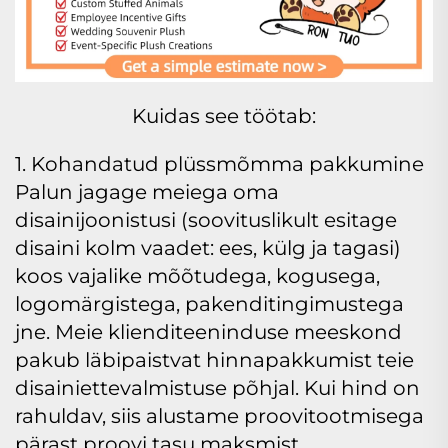
Kuidas see töötab:
1. Kohandatud plüssmõmma pakkumine
Palun jagage meiega oma
disainijoonistusi (soovituslikult esitage
disaini kolm vaadet: ees, külg ja tagasi)
koos vajalike mõõtudega, kogusega,
logomärgistega, pakenditingimustega
jne. Meie klienditeeninduse meeskond
pakub läbipaistvat hinnapakkumist teie
disainiettevalmistuse põhjal. Kui hind on
rahuldav, siis alustame proovitootmisega
pärast proovi tasu maksmist.