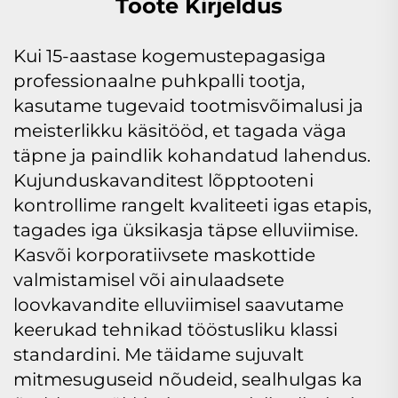
Toote Kirjeldus
Kui 15-aastase kogemustepagasiga
professionaalne puhkpalli tootja,
kasutame tugevaid tootmisvõimalusi ja
meisterlikku käsitööd, et tagada väga
täpne ja paindlik kohandatud lahendus.
Kujunduskavanditest lõpptooteni
kontrollime rangelt kvaliteeti igas etapis,
tagades iga üksikasja täpse elluviimise.
Kasvõi korporatiivsete maskottide
valmistamisel või ainulaadsete
loovkavandite elluviimisel saavutame
keerukad tehnikad tööstusliku klassi
standardini. Me täidame sujuvalt
mitmesuguseid nõudeid, sealhulgas ka