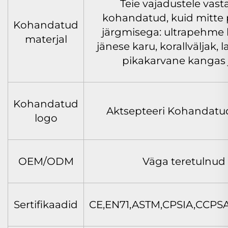
Teie vajadustele vast
kohandatud, kuid mitte 
Kohandatud
järgmisega: ultrapehme 
materjal
jänese karu, korallväljak, l
pikakarvane kangas 
Kohandatud
Aktsepteeri Kohandatu
logo
OEM/ODM
Väga teretulnud
Sertifikaadid
CE,EN71,ASTM,CPSIA,CCPSA