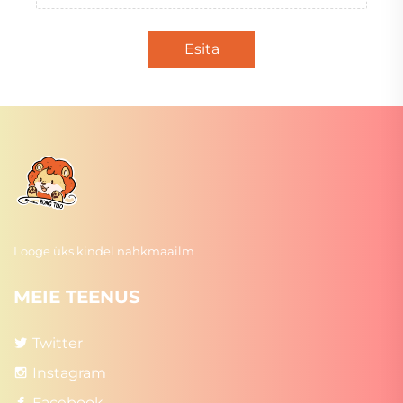
Esita
Looge üks kindel nahkmaailm
MEIE TEENUS
Twitter
Instagram
Facebook