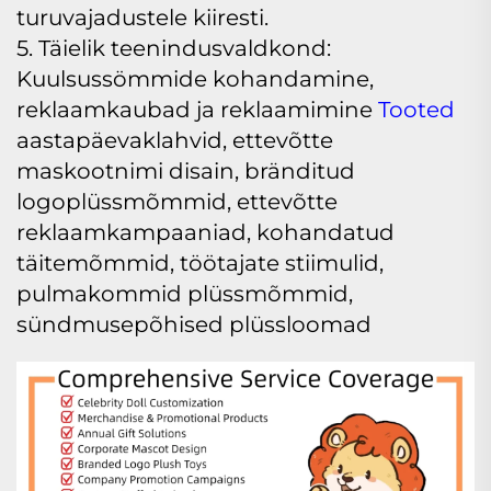
turuvajadustele kiiresti.
5. Täielik teenindusvaldkond:
Kuulsussömmide kohandamine,
reklaamkaubad ja reklaamimine
Tooted
aastapäevaklahvid, ettevõtte
maskootnimi disain, bränditud
logoplüssmõmmid, ettevõtte
reklaamkampaaniad, kohandatud
täitemõmmid, töötajate stiimulid,
pulmakommid plüssmõmmid,
sündmusepõhised plüssloomad