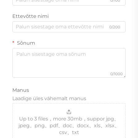
0/100
Ettevõtte nimi
0/200
Sõnum
0/1000
Manus
Laadige üles vähemalt manus
Up to 3 files，more 30mb，suppor jpg、
jpeg、png、pdf、doc、docx、xls、xlsx、
csv、txt