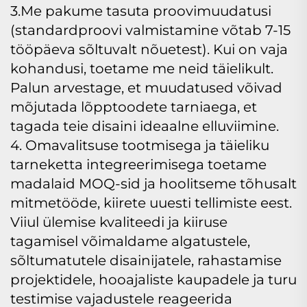
3.Me pakume tasuta proovimuudatusi
(standardproovi valmistamine võtab 7-15
tööpäeva sõltuvalt nõuetest). Kui on vaja
kohandusi, toetame me neid täielikult.
Palun arvestage, et muudatused võivad
mõjutada lõpptoodete tarniaega, et
tagada teie disaini ideaalne elluviimine.
4. Omavalitsuse tootmisega ja täieliku
tarneketta integreerimisega toetame
madalaid MOQ-sid ja hoolitseme tõhusalt
mitmetööde, kiirete uuesti tellimiste eest.
Viiul ülemise kvaliteedi ja kiiruse
tagamisel võimaldame algatustele,
sõltumatutele disainijatele, rahastamise
projektidele, hooajaliste kaupadele ja turu
testimise vajadustele reageerida