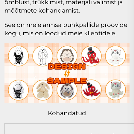
õmblust, trükkimist, materjali valimist ja
mõõtmete kohandamist.
See on meie armsa puhkpallide proovide
kogu, mis on loodud meie klientidele.
Kohandatud