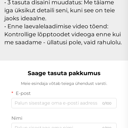
• 3 tasuta disaini muudatus: Me täiame
iga üksikut detaili seni, kuni see on teie
jaoks ideaalne.
• Enne laevalelaadimise video tõend:
Kontrollige lõpptoodet videoga enne kui
me saadame - üllatusi pole, vaid rahulolu.
Saage tasuta pakkumus
Meie esindaja võtab teiega ühendust varsti.
E-post
0/100
Nimi