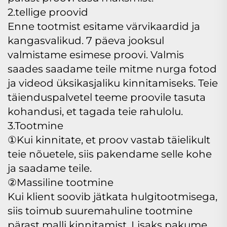
2.tellige proovid
Enne tootmist esitame värvikaardid ja
kangasvalikud. 7 päeva jooksul
valmistame esimese proovi. Valmis
saades saadame teile mitme nurga fotod
ja videod üksikasjaliku kinnitamiseks. Teie
täienduspalvetel teeme proovile tasuta
kohandusi, et tagada teie rahulolu.
3.Tootmine
①Kui kinnitate, et proov vastab täielikult
teie nõuetele, siis pakendame selle kohe
ja saadame teile.
②Massiline tootmine
Kui klient soovib jätkata hulgitootmisega,
siis toimub suuremahuline tootmine
pärast malli kinnitamist. Lisaks pakume