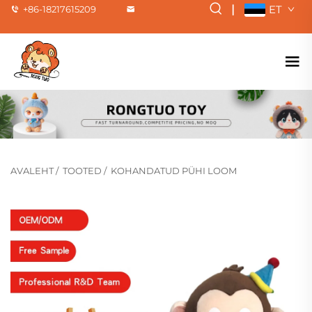
|
ET
+86-18217615209
AVALEHT
/
TOOTED
/
KOHANDATUD PÜHI LOOM