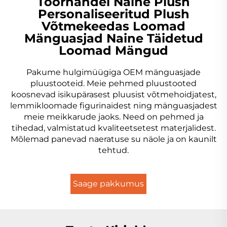
Toorhandel Naine Plush
Personaliseeritud Plush
Võtmekeedas Loomad
Mänguasjad Naine Täidetud
Loomad Mängud
Pakume hulgimüügiga OEM mänguasjade
pluustooteid. Meie pehmed pluustooted
koosnevad isikupärasest pluusist võtmehoidjatest,
lemmikloomade figurinaidest ning mänguasjadest
meie meikkarude jaoks. Need on pehmed ja
tihedad, valmistatud kvaliteetsetest materjalidest.
Mõlemad panevad naeratuse su näole ja on kaunilt
tehtud.
Saage pakkumus