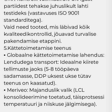
partiidest tehakse juhuslikult lahti
testideks (vastavuses ISO 9001
standarditega).
Vaid need tooted, mis läbivad kõik
kvaliteedikontrollid, jõuavad turvalise
pakendamise etappini.
5.Kättetoimetamise teenus
Globaalne kättetoimetamise lahendus:
•
Lendudega transport: Ideaalne kiirete
tellimuste jaoks (5-8 tööpäeva
sadamasse, DDP uksest ukse tütav
teenus on kaasatud).
Meriveo: Majanduslik valik (LCL
•
konsolideerimine toetatud, täisprotsessi
temperatuuri ja niiskuse jälgimisega).