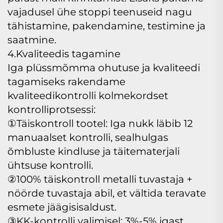
vajadusel ühe stoppi teenuseid nagu
tähistamine, pakendamine, testimine ja
saatmine.
4.Kvaliteedis tagamine
Iga plüssmõmma ohutuse ja kvaliteedi
tagamiseks rakendame
kvaliteedikontrolli kolmekordset
kontrolliprotsessi:
①Täiskontroll tootel: Iga nukk läbib 12
manuaalset kontrolli, sealhulgas
õmbluste kindluse ja täitematerjali
ühtsuse kontrolli.
②100% täiskontroll metalli tuvastaja +
nöörde tuvastaja abil, et vältida teravate
esmete jäägisisaldust.
③KK-kontrolli valimisel: 3%-5% igast