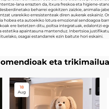
tze-lana errazten da, itxura freskoa eta higiene-stan
esberdinetako beharrei egokitzen zaizkie, animalia-jabe
zat urarekiko erresistenteak diren aukerak eskainiz. On
ria hobea eta autoekiko lotura emozional sendoagoa bar
ktikoak ere betetzen ditu, poltsa integratuak, edalontzi-
 estetika apaintasuna mantenduz. Inbertsioa justifikatu
ituelako, osagai estandarrek ezin baitute hori eskaini.
omendioak eta trikimailu
18
Aug