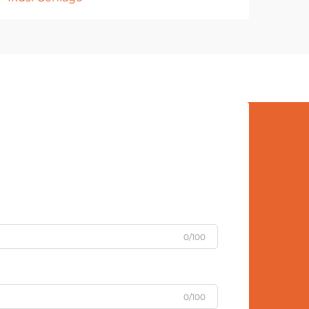
merkataritza lehiakorrean, markak
beti bilatzen dute publikoarekin
harreman pertsonalago eta
emozionalagoa izateko bide berriak.
Algodoi gozo pertsonalizatuak...
0/100
0/100