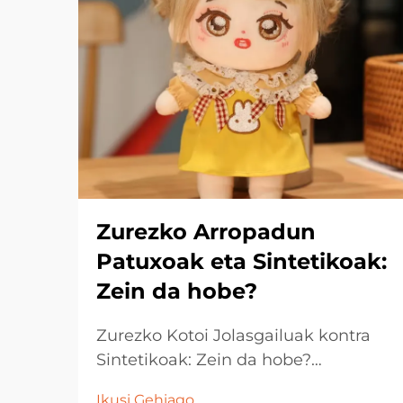
Zurezko Arropadun
Patuxoak eta Sintetikoak:
Zein da hobe?
Zurezko Kotoi Jolasgailuak kontra
Sintetikoak: Zein da hobe?
Jolasgailu jasangarriek haurrak,
Ikusi Gehiago