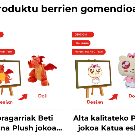
roduktu berrien gomendio
ragarriak Beti
Alta kalitateko 
ina Plush jokoa
jokoa Katua e