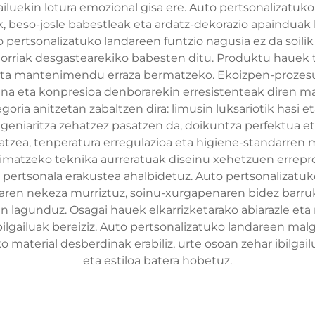
iluekin lotura emozional gisa ere. Auto pertsonalizatuk
k, beso-josle babestleak eta ardatz-dekorazio apainduak
 pertsonalizatuko landareen funtzio nagusia ez da soili
atorriak desgastearekiko babesten ditu. Produktu hauek 
a eta mantenimendu erraza bermatzeko. Ekoizpen-proze
a eta konpresioa denborarekin erresistenteak diren mat
ria anitzetan zabaltzen dira: limusin luksariotik hasi et
 ingeniaritza zehatzez pasatzen da, doikuntza perfektu
atzea, tenperatura erregulazioa eta higiene-standarre
rimatzeko teknika aurreratuak diseinu xehetzuen errep
pertsonala erakustea ahalbidetuz. Auto pertsonalizatuk
aren nekeza murriztuz, soinu-xurgapenaren bidez barruko
lagunduz. Osagai hauek elkarrizketarako abiarazle eta 
bilgailuak bereiziz. Auto pertsonalizatuko landareen ma
material desberdinak erabiliz, urte osoan zehar ibilga
eta estiloa batera hobetuz.