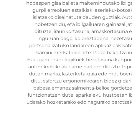
hobespen gisa bai eta maitemindutako ibilga
gurpil erreoluen estalkiak, eserleku-botoa
islatzeko diseinatuta dauden guztiak. Auto
hobetzen du, eta ibilgailuaren gainazal j
dituzte, iraunkortasuna, arnaskortasun
inguruan dago, koloreztapena, hezetasun
pertsonalizatuko landareen aplikazioak katego
kamioi merkatarira arte. Pieza bakoitza
Ezaugarri teknologikoek hezetasuna kanpor
antimikrobikoak barne hartzen dituzte. Inp
duten marka, lasterketa-gaia edo motiboen 
ditu, esfortzu ergonomikoaren bidez gidari
babesa emanez salmenta-balioa gordetzen 
funtzionatzen dute, aparkaleku hustoetan i
udarako hozketarako edo negurako berotzeko 