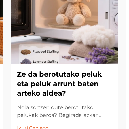
Ze da berotutako peluk
eta peluk arrunt baten
arteko aldea?
Nola sortzen dute berotutako
pelukak beroa? Begirada azkar
batean, berotutako pelukak eta
Ikusi Gehiago