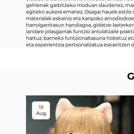
gehienak garbitzeko moduan daudenez, manten
egiteko aukera emanez. Osagai hauek estilo d
materialak eskainiz eta kanpoko amodiozkoent
harroigarritasun handiagoa, gidatze-lasterke
landare jolasgarriak funtzio antolatzaile pra
hartuz, barneko funtzionaltasuna hobetuz eta
eta esperientzia pertsonalizatua eskaintzen d
G
18
Aug