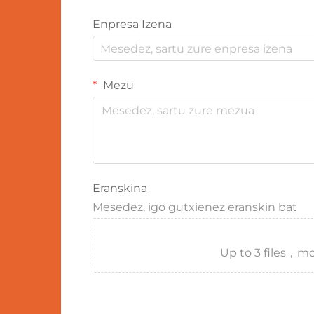
Enpresa Izena
Mezu
Eranskina
Mesedez, igo gutxienez eranskin bat
Up to 3 files