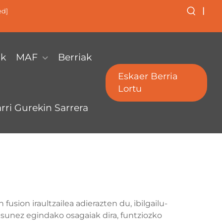
|
ed]
ak
MAF
Berriak
Eskaer Berria
Lortu
arri Gurekin Sarrera
ion iraultzailea adierazten du, ibilgailu-
asunez egindako osagaiak dira, funtziozko