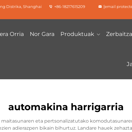
ang Distrika, Shanghai
+86-18217615209
[email protect
era Orria
Nor Gara
Produktuak
Zerbaitz
J
automakina harrigarria
maitasunaren eta pertsonalizatutako komodutasunaren fus
rezien adierazpen bikain bihurtuz. Landare hauek zehazt