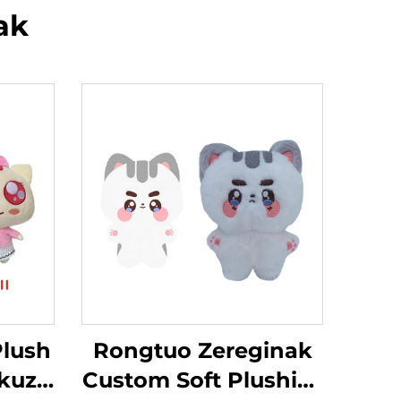
ak
Plush
Rongtuo Zereginak
skuz
Custom Soft Plushies