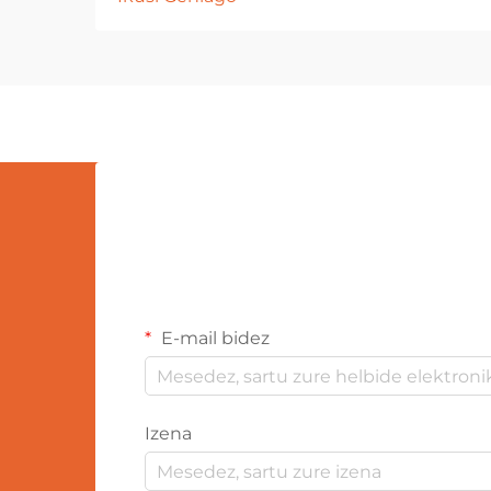
bildumalariak eta oparigileak
belaunaldi askotan miresten jarraitu
dute. Haien testura lehunak,
marrazki maitagarriak eta
erakarpen emozionalak kultura
guztietan denbora igaroko diren
produktuak bihurtu dituzte...
E-mail bidez
Izena