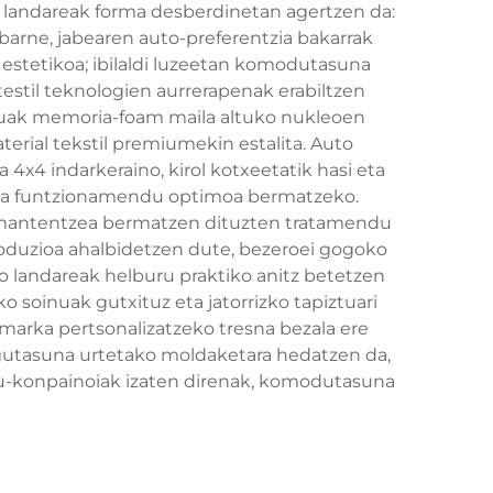
o landareak forma desberdinetan agertzen da:
 barne, jabearen auto-preferentzia bakarrak
k estetikoa; ibilaldi luzeetan komodutasuna
testil teknologien aurrerapenak erabiltzen
suak memoria-foam maila altuko nukleoen
erial tekstil premiumekin estalita. Auto
a 4x4 indarkeraino, kirol kotxeetatik hasi eta
a eta funtzionamendu optimoa bermatzeko.
n mantentzea bermatzen dituzten tratamendu
roduzioa ahalbidetzen dute, bezeroei gogoko
o landareak helburu praktiko anitz betetzen
 soinuak gutxituz eta jatorrizko tapiztuari
marka pertsonalizatzeko tresna bezala ere
lgutasuna urtetako moldaketara hedatzen da,
ilu-konpainoiak izaten direnak, komodutasuna