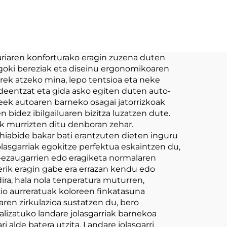
fing
OEM ODM Custom
nimal
Kpop Plush Doll
jokoa 10cm
dariaren konforturako eragin zuzena duten
 egoki bereziak eta diseinu ergonomikoaren
rek atzeko mina, lepo tentsioa eta neke
ideentzat eta gida asko egiten duten auto-
leek autoaren barneko osagai jatorrizkoak
 bidez ibilgailuaren bizitza luzatzen dute.
 murrizten ditu denboran zehar.
ehiabide bakar bati erantzuten dieten inguru
olasgarriak egokitze perfektua eskaintzen du,
n-ezaugarrien edo eragiketa normalaren
lterik eragin gabe era errazan kendu edo
ira, hala nola tenperatura muturren,
io aurreratuak koloreen finkatasuna
aren zirkulazioa sustatzen du, bero
lizatuko landare jolasgarriak barnekoa
alde batera utzita. Landare jolasgarri