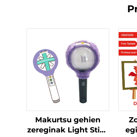
P
Makurtsu gehien
Zo
zereginak Light Stick
eg