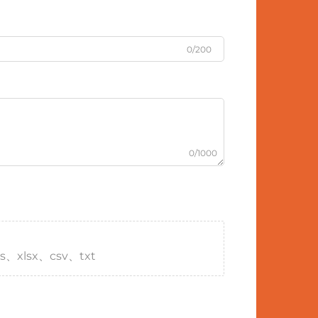
0/200
0/1000
s、xlsx、csv、txt