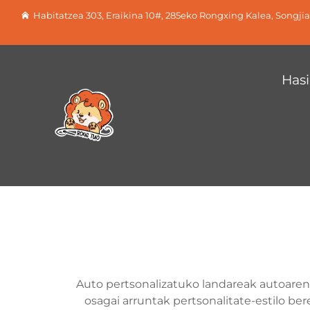
Habitatzea 303, Eraikina 10#, 285eko Rongxing Kalea, Songji
Hasi
Auto pertsonalizatuko landareak autoaren 
osagai arruntak pertsonalitate-estilo be