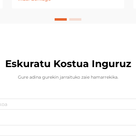
peluk arruntak berdinak dira, biak
odol ezpainarekin eginda
daudelako. Hala ere, barruan
dauden betegailuak oso
desberdinak dira. Albo batean,
algodoi arrunta bezala, berotutako
peluketan...
Eskuratu Kostua Inguruz
Gure adina gurekin jarraituko zaie hamarrekika.