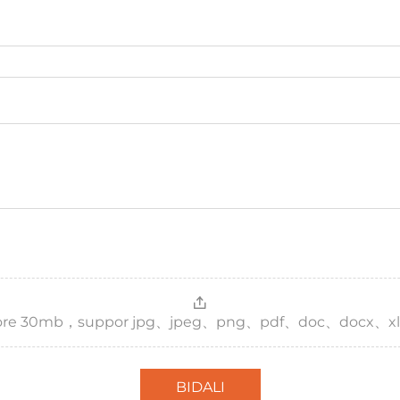
，more 30mb，suppor jpg、jpeg、png、pdf、doc、docx、xl
BIDALI