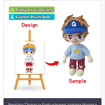
Berrizko Diseinua Erakuslearen Arabera Boneka