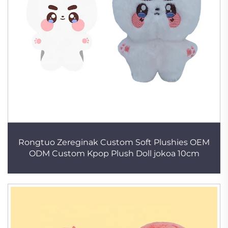
Rongtuo Zereginak Custom Soft Plushies OEM
ODM Custom Kpop Plush Doll jokoa 10cm