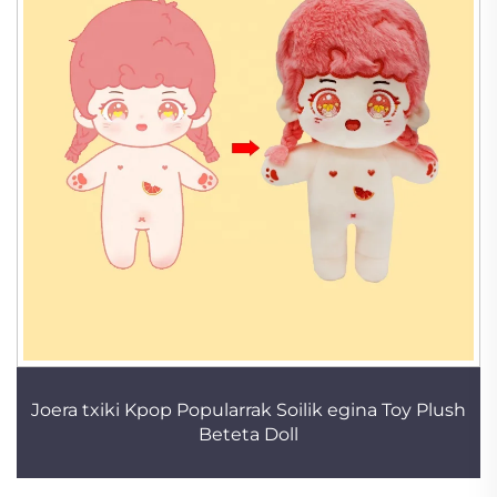
Joera txiki Kpop Popularrak Soilik egina Toy Plush
Beteta Doll