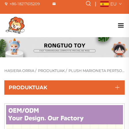
|
EU
+86-18217615209
HASIERA ORRIA
/
PRODUKTUAK
/
PLUSH MARIONETA PERTSONALIZATUA
PRODUKTUAK