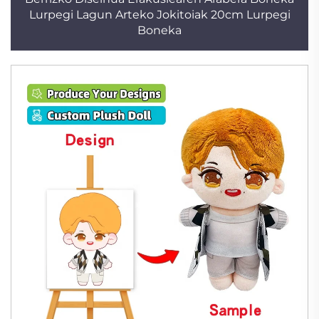
Lurpegi Lagun Arteko Jokitoiak 20cm Lurpegi
Boneka