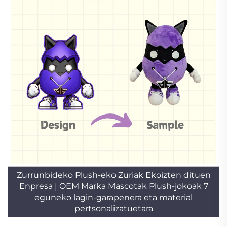
Zurrunbideko Plush-eko Zuriak Ekoizten dituen
Enpresa | OEM Marka Mascotak Plush-jokoak 7
eguneko lagin-garapenera eta material
pertsonalizatuetara