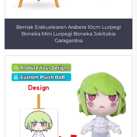
Berriak Erakuslearen Arabera 10cm Lurpegi
Boneka Mini Lurpegi Boneka Jokitokia
Garagardoa