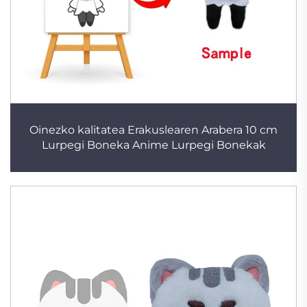
Oinezko kalitatea Erakuslearen Arabera 10 cm
Lurpegi Boneka Anime Lurpegi Bonekak