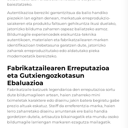
baieztatzeko.
Autentikazioa bereziki garrantzitsua da balio handiko
piezekin lan egiten denean, merkatuak erreprodukzio-
saiakeren eta produktu faltsuen gehikuntza ikusi duelako,
jatorrizko bilduma zaharren ospeaz baliatzeko asmoz.
Bildumagile experiencedek eraikuntza-teknika
autentikoen, materialen eta fabrikatzailearen marken
identifikazioan trebetasuna garatzen dute, jatorrizko
zaharrak erreproduzitutako edo aldatutako pieka
modernoetatik bereizteko.
Fabrikatzailearen Erreputazioa
eta Gutxiengozkotasun
Ebaluazioa
Fabrikatzaile batzuek legendarioa den erreputazioa sortu
dute bildumagileen artean, haien zaharreko mini
tximeletak karaktere edo diseinu jakin batera begiratu gabe
prezio altuak eskatuz. Steiff da erreferentzia-marka, haien
lerro zaharretako diseinu arruntenak ere balio handia
gordetzen dutela, artisautza bikainagatik eta mundu osoko
bildumagile larriengan markaren ezagutza mailagatik.