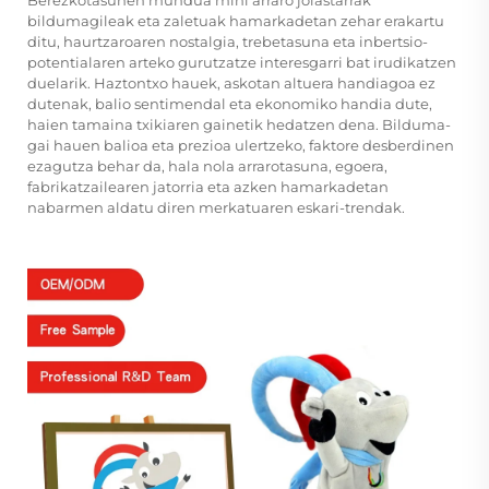
bildumagileak eta zaletuak hamarkadetan zehar erakartu
ditu, haurtzaroaren nostalgia, trebetasuna eta inbertsio-
potentialaren arteko gurutzatze interesgarri bat irudikatzen
duelarik. Haztontxo hauek, askotan altuera handiagoa ez
dutenak, balio sentimendal eta ekonomiko handia dute,
haien tamaina txikiaren gainetik hedatzen dena. Bilduma-
gai hauen balioa eta prezioa ulertzeko, faktore desberdinen
ezagutza behar da, hala nola arrarotasuna, egoera,
fabrikatzailearen jatorria eta azken hamarkadetan
nabarmen aldatu diren merkatuaren eskari-trendak.