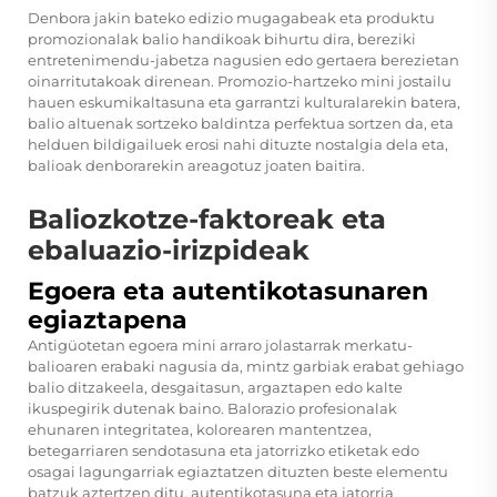
Denbora jakin bateko edizio mugagabeak eta produktu
promozionalak balio handikoak bihurtu dira, bereziki
entretenimendu-jabetza nagusien edo gertaera berezietan
oinarritutakoak direnean. Promozio-hartzeko mini jostailu
hauen eskumikaltasuna eta garrantzi kulturalarekin batera,
balio altuenak sortzeko baldintza perfektua sortzen da, eta
helduen bildigailuek erosi nahi dituzte nostalgia dela eta,
balioak denborarekin areagotuz joaten baitira.
Baliozkotze-faktoreak eta
ebaluazio-irizpideak
Egoera eta autentikotasunaren
egiaztapena
Antigüotetan egoera
mini arraro jolastarrak
merkatu-
balioaren erabaki nagusia da, mintz garbiak erabat gehiago
balio ditzakeela, desgaitasun, argaztapen edo kalte
ikuspegirik dutenak baino. Balorazio profesionalak
ehunaren integritatea, kolorearen mantentzea,
betegarriaren sendotasuna eta jatorrizko etiketak edo
osagai lagungarriak egiaztatzen dituzten beste elementu
batzuk aztertzen ditu, autentikotasuna eta jatorria