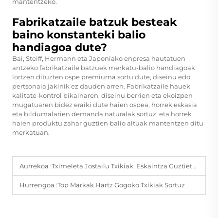
mantentzeko.
Fabrikatzaile batzuk besteak
baino konstanteki balio
handiagoa dute?
Bai, Steiff, Hermann eta Japoniako enpresa hautatuen
antzeko fabrikatzaile batzuek merkatu-balio handiagoak
lortzen dituzten ospe premiuma sortu dute, diseinu edo
pertsonaia jakinik ez dauden arren. Fabrikatzaile hauek
kalitate-kontrol bikainaren, diseinu berrien eta ekoizpen
mugatuaren bidez eraiki dute haien ospea, horrek eskasia
eta bildumalarien demanda naturalak sortuz, eta horrek
haien produktu zahar guztien balio altuak mantentzen ditu
merkatuan.
Aurrekoa :
Tximeleta Jostailu Txikiak: Eskaintza Guztietarako Doitzuen Doia
Hurrengoa :
Top Markak Hartz Gogoko Txikiak Sortuz