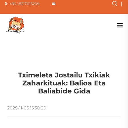
|
+86-18217615209
Tximeleta Jostailu Txikiak
Zaharkituak: Balioa Eta
Baliabide Gida
2025-11-05 15:30:00