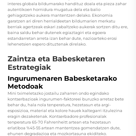
interes globala bildumarako handituz doala eta pieza zahar
autentikoen hornidura mugatua dela eta balio
gehiagotzeko aukera mantentzen delako. Ekonomia
garatzen ari diren herrialdeetan bildumarien merkatu
berriak agertzeak eskari zabaltzeko aukerak sortzen ditu ere,
baina saldu behar dutenek egiaztagiri eta egoera
estandarretan arreta izan behar dute, nazioarteko erosi
lehenetsien espero dituztenak direlako.
Zaintza eta Babesketaren
Estrategiak
Ingurumenaren Babesketarako
Metodoak
Mini tximeletazko jostailu zaharren ondo egindako
kontserbazioak ingurumen-faktoreei buruzko arretaz bete
behar du, hala nola tenperatura, hezetasun eta argi-
esposizioa, material eta kolore hauek kaltegarri itzulezina
eragin dezaketenak. Kontserbadore profesionalak
tenperatura 65-70 Fahrenheitt artean eta hezetasun
erlatiboa %45-55 artean mantentzea gomendatzen dute,
ehunen degradazioa eta mozkortasuna ekiditeko.