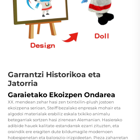
Garrantzi Historikoa eta
Jatorria
Garaietako Ekoizpen Ondarea
XX. mendean zehar hasi zen txintxilin-plush jostoen
ekoizpena serioan, Steiff bezalako enpresak mohair eta
algodoi materialak erabiliz eskala txikiko animalu
betegarriak sortzen hasi zirenean Alemanian. Hasierako
adibide hauek kalitate-estandarrak ezarri zituzten, eta
oraindik ere eragiten dute bildumagile modernoen
hobespenetan eta balorazio-irizpideetan. Pieza zaharretan