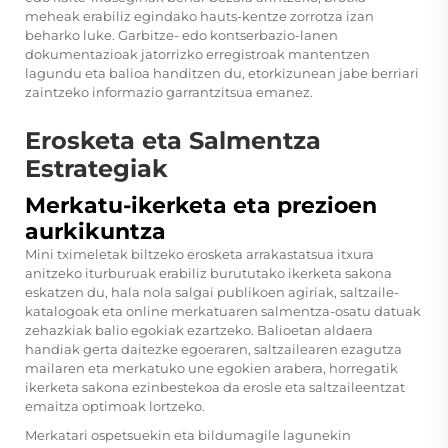
meheak erabiliz egindako hauts-kentze zorrotza izan
beharko luke. Garbitze- edo kontserbazio-lanen
dokumentazioak jatorrizko erregistroak mantentzen
lagundu eta balioa handitzen du, etorkizunean jabe berriari
zaintzeko informazio garrantzitsua emanez.
Erosketa eta Salmentza
Estrategiak
Merkatu-ikerketa eta prezioen
aurkikuntza
Mini tximeletak biltzeko erosketa arrakastatsua itxura
anitzeko iturburuak erabiliz burututako ikerketa sakona
eskatzen du, hala nola salgai publikoen agiriak, saltzaile-
katalogoak eta online merkatuaren salmentza-osatu datuak
zehazkiak balio egokiak ezartzeko. Balioetan aldaera
handiak gerta daitezke egoeraren, saltzailearen ezagutza
mailaren eta merkatuko une egokien arabera, horregatik
ikerketa sakona ezinbestekoa da erosle eta saltzaileentzat
emaitza optimoak lortzeko.
Merkatari ospetsuekin eta bildumagile lagunekin