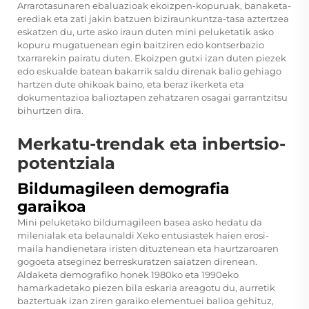
Arrarotasunaren ebaluazioak ekoizpen-kopuruak, banaketa-
erediak eta zati jakin batzuen biziraunkuntza-tasa aztertzea
eskatzen du, urte asko iraun duten mini peluketatik asko
kopuru mugatuenean egin baitziren edo kontserbazio
txarrarekin pairatu duten. Ekoizpen gutxi izan duten piezek
edo eskualde batean bakarrik saldu direnak balio gehiago
hartzen dute ohikoak baino, eta beraz ikerketa eta
dokumentazioa balioztapen zehatzaren osagai garrantzitsu
bihurtzen dira.
Merkatu-trendak eta inbertsio-
potentziala
Bildumagileen demografia
garaikoa
Mini peluketako bildumagileen basea asko hedatu da
milenialak eta belaunaldi Xeko entusiastek haien erosi-
maila handienetara iristen dituztenean eta haurtzaroaren
gogoeta atseginez berreskuratzen saiatzen direnean.
Aldaketa demografiko honek 1980ko eta 1990eko
hamarkadetako piezen bila eskaria areagotu du, aurretik
baztertuak izan ziren garaiko elementuei balioa gehituz,