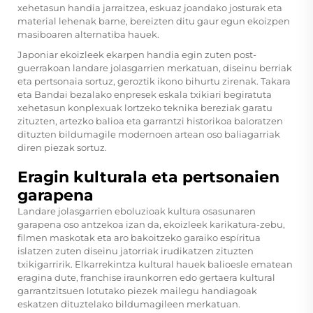
xehetasun handia jarraitzea, eskuaz joandako josturak eta
material lehenak barne, bereizten ditu gaur egun ekoizpen
masiboaren alternatiba hauek.
Japoniar ekoizleek ekarpen handia egin zuten post-
guerrakoan landare jolasgarrien merkatuan, diseinu berriak
eta pertsonaia sortuz, geroztik ikono bihurtu zirenak. Takara
eta Bandai bezalako enpresek eskala txikiari begiratuta
xehetasun konplexuak lortzeko teknika bereziak garatu
zituzten, artezko balioa eta garrantzi historikoa baloratzen
dituzten bildumagile modernoen artean oso baliagarriak
diren piezak sortuz.
Eragin kulturala eta pertsonaien
garapena
Landare jolasgarrien eboluzioak kultura osasunaren
garapena oso antzekoa izan da, ekoizleek karikatura-zebu,
filmen maskotak eta aro bakoitzeko garaiko espíritua
islatzen zuten diseinu jatorriak irudikatzen zituzten
txikigarririk. Elkarrekintza kultural hauek balioesle ematean
eragina dute, franchise iraunkorren edo gertaera kultural
garrantzitsuen lotutako piezek mailegu handiagoak
eskatzen dituztelako bildumagileen merkatuan.