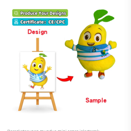
Berezkotasunen mundua
mini arraro jolastarrak