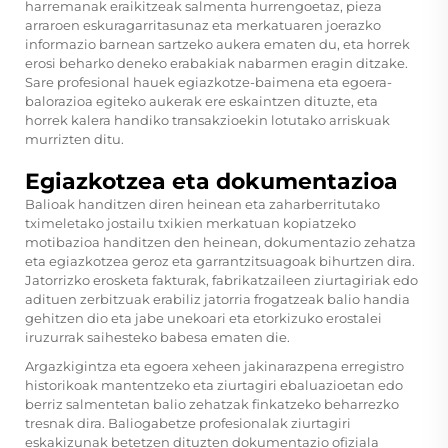
harremanak eraikitzeak salmenta hurrengoetaz, pieza
arraroen eskuragarritasunaz eta merkatuaren joerazko
informazio barnean sartzeko aukera ematen du, eta horrek
erosi beharko deneko erabakiak nabarmen eragin ditzake.
Sare profesional hauek egiazkotze-baimena eta egoera-
balorazioa egiteko aukerak ere eskaintzen dituzte, eta
horrek kalera handiko transakzioekin lotutako arriskuak
murrizten ditu.
Egiazkotzea eta dokumentazioa
Balioak handitzen diren heinean eta zaharberritutako
tximeletako jostailu txikien merkatuan kopiatzeko
motibazioa handitzen den heinean, dokumentazio zehatza
eta egiazkotzea geroz eta garrantzitsuagoak bihurtzen dira.
Jatorrizko erosketa fakturak, fabrikatzaileen ziurtagiriak edo
adituen zerbitzuak erabiliz jatorria frogatzeak balio handia
gehitzen dio eta jabe unekoari eta etorkizuko erostalei
iruzurrak saihesteko babesa ematen die.
Argazkigintza eta egoera xeheen jakinarazpena erregistro
historikoak mantentzeko eta ziurtagiri ebaluazioetan edo
berriz salmentetan balio zehatzak finkatzeko beharrezko
tresnak dira. Baliogabetze profesionalak ziurtagiri
eskakizunak betetzen dituzten dokumentazio ofiziala