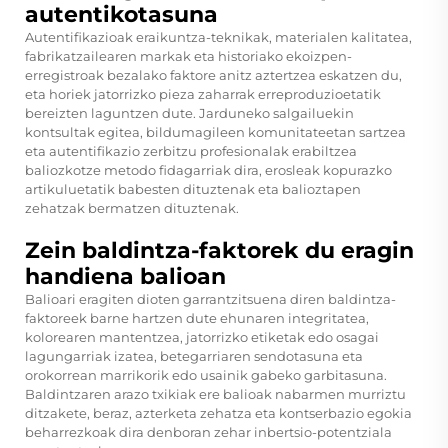
autentikotasuna
Autentifikazioak eraikuntza-teknikak, materialen kalitatea,
fabrikatzailearen markak eta historiako ekoizpen-
erregistroak bezalako faktore anitz aztertzea eskatzen du,
eta horiek jatorrizko pieza zaharrak erreproduzioetatik
bereizten laguntzen dute. Jarduneko salgailuekin
kontsultak egitea, bildumagileen komunitateetan sartzea
eta autentifikazio zerbitzu profesionalak erabiltzea
baliozkotze metodo fidagarriak dira, erosleak kopurazko
artikuluetatik babesten dituztenak eta balioztapen
zehatzak bermatzen dituztenak.
Zein baldintza-faktorek du eragin
handiena balioan
Balioari eragiten dioten garrantzitsuena diren baldintza-
faktoreek barne hartzen dute ehunaren integritatea,
kolorearen mantentzea, jatorrizko etiketak edo osagai
lagungarriak izatea, betegarriaren sendotasuna eta
orokorrean marrikorik edo usainik gabeko garbitasuna.
Baldintzaren arazo txikiak ere balioak nabarmen murriztu
ditzakete, beraz, azterketa zehatza eta kontserbazio egokia
beharrezkoak dira denboran zehar inbertsio-potentziala