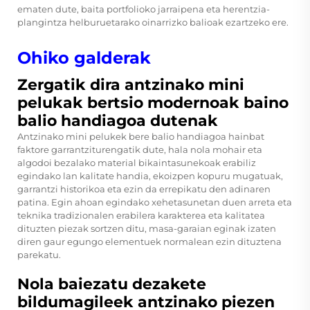
ematen dute, baita portfolioko jarraipena eta herentzia-
plangintza helburuetarako oinarrizko balioak ezartzeko ere.
Ohiko galderak
Zergatik dira antzinako mini
pelukak bertsio modernoak baino
balio handiagoa dutenak
Antzinako mini pelukek bere balio handiagoa hainbat
faktore garrantziturengatik dute, hala nola mohair eta
algodoi bezalako material bikaintasunekoak erabiliz
egindako lan kalitate handia, ekoizpen kopuru mugatuak,
garrantzi historikoa eta ezin da errepikatu den adinaren
patina. Egin ahoan egindako xehetasunetan duen arreta eta
teknika tradizionalen erabilera karakterea eta kalitatea
dituzten piezak sortzen ditu, masa-garaian eginak izaten
diren gaur egungo elementuek normalean ezin dituztena
parekatu.
Nola baiezatu dezakete
bildumagileek antzinako piezen