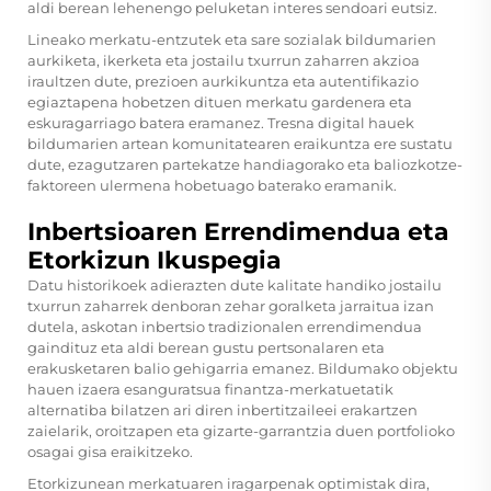
aldi berean lehenengo peluketan interes sendoari eutsiz.
Lineako merkatu-entzutek eta sare sozialak bildumarien
aurkiketa, ikerketa eta jostailu txurrun zaharren akzioa
iraultzen dute, prezioen aurkikuntza eta autentifikazio
egiaztapena hobetzen dituen merkatu gardenera eta
eskuragarriago batera eramanez. Tresna digital hauek
bildumarien artean komunitatearen eraikuntza ere sustatu
dute, ezagutzaren partekatze handiagorako eta baliozkotze-
faktoreen ulermena hobetuago baterako eramanik.
Inbertsioaren Errendimendua eta
Etorkizun Ikuspegia
Datu historikoek adierazten dute kalitate handiko jostailu
txurrun zaharrek denboran zehar goralketa jarraitua izan
dutela, askotan inbertsio tradizionalen errendimendua
gaindituz eta aldi berean gustu pertsonalaren eta
erakusketaren balio gehigarria emanez. Bildumako objektu
hauen izaera esanguratsua finantza-merkatuetatik
alternatiba bilatzen ari diren inbertitzaileei erakartzen
zaielarik, oroitzapen eta gizarte-garrantzia duen portfolioko
osagai gisa eraikitzeko.
Etorkizunean merkatuaren iragarpenak optimistak dira,