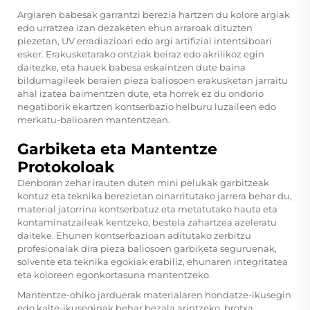
Argiaren babesak garrantzi berezia hartzen du kolore argiak
edo urratzea izan dezaketen ehun arraroak dituzten
piezetan, UV erradiazioari edo argi artifizial intentsiboari
esker. Erakusketarako ontziak beiraz edo akrilikoz egin
daitezke, eta hauek babesa eskaintzen dute baina
bildumagileek beraien pieza baliosoen erakusketan jarraitu
ahal izatea baimentzen dute, eta horrek ez du ondorio
negatiborik ekartzen kontserbazio helburu luzaileen edo
merkatu-balioaren mantentzean.
Garbiketa eta Mantentze
Protokoloak
Denboran zehar irauten duten mini pelukak garbitzeak
kontuz eta teknika berezietan oinarritutako jarrera behar du,
material jatorrina kontserbatuz eta metatutako hauta eta
kontaminatzaileak kentzeko, bestela zahartzea azeleratu
daiteke. Ehunen kontserbazioan aditutako zerbitzu
profesionalak dira pieza baliosoen garbiketa seguruenak,
solvente eta teknika egokiak erabiliz, ehunaren integritatea
eta koloreen egonkortasuna mantentzeko.
Mantentze-ohiko jarduerak materialaren hondatze-ikusegin
edo kalte-ikuseginak behar bezala arintzeko, brotxa