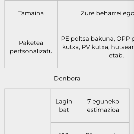
Tamaina
Zure beharrei ego
PE poltsa bakuna, OPP p
Paketea
kutxa, PV kutxa, hutsea
pertsonalizatu
etab.
Denbora
Lagin
7 eguneko
bat
estimazioa