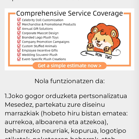
Nola funtzionatzen da:
1.Joko gogor orduzketa pertsonalizatua
Mesedez, partekatu zure diseinu
marrazkiak (hobeto hiru bistan ematea:
aurrekoa, alboarena eta atzekoa),
beharrezko neurriak, kopurua, logotipo