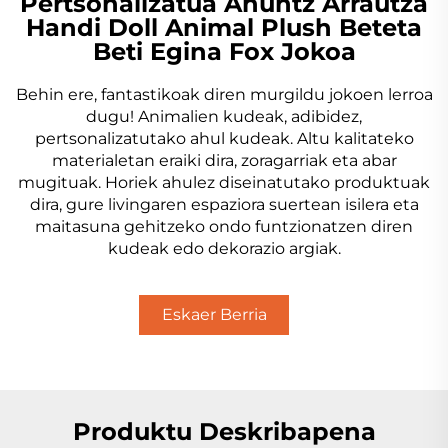
Pertsonalizatua Ahuntz Arrautza
Handi Doll Animal Plush Beteta
Beti Egina Fox Jokoa
Behin ere, fantastikoak diren murgildu jokoen lerroa
dugu! Animalien kudeak, adibidez,
pertsonalizatutako ahul kudeak. Altu kalitateko
materialetan eraiki dira, zoragarriak eta abar
mugituak. Horiek ahulez diseinatutako produktuak
dira, gure livingaren espaziora suertean isilera eta
maitasuna gehitzeko ondo funtzionatzen diren
kudeak edo dekorazio argiak.
Eskaer Berria
Lortu
Produktu Deskribapena