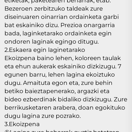
etiketak, paketearen beharrak, etab.
Bezeroen zerbitzuko taldeak zure
diseinuaren oinarrian ordainketa garbi
bat eskainiko dizu. Prezioa onargarria
bada, laginketarako ordainketa egin
ondoren laginak egingo ditugu.
2.Eskaera egin laginetarako
Ekoizpena baino lehen, koloreen taulak
eta ehun aukerak eskainiko dizkizugu. 7
egunen barru, lehen lagina ekoiztuko
dugu. Amaituta egon eta, zure behin
betiko baieztapenerako, argazki eta
bideo ezberdinak bidaliko dizkizugu. Zure
berrikusketaren arabera, doan egokituko
dugu lagina zure pozrako.
3.Ekoizpena