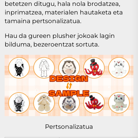
betetzen ditugu, hala nola brodatzea,
inprimatzea, materialen hautaketa eta
tamaina pertsonalizatua.
Hau da gureen plusher jokoak lagin
bilduma, bezeroentzat sortuta.
Pertsonalizatua