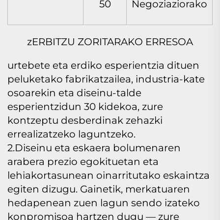
50
Negoziaziorako
zERBITZU ZORITARAKO ERRESOA
urtebete eta erdiko esperientzia dituen
peluketako fabrikatzailea, industria-kate
osoarekin eta diseinu-talde
esperientzidun 30 kidekoa, zure
kontzeptu desberdinak zehazki
errealizatzeko laguntzeko.
2.Diseinu eta eskaera bolumenaren
arabera prezio egokituetan eta
lehiakortasunean oinarritutako eskaintza
egiten dizugu. Gainetik, merkatuaren
hedapenean zuen lagun sendo izateko
konpromisoa hartzen dugu — zure