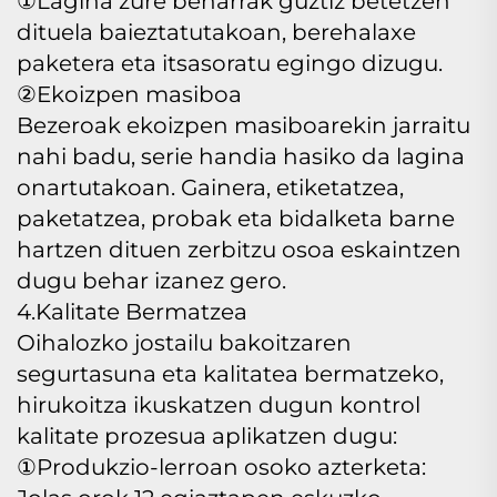
①Lagina zure beharrak guztiz betetzen
dituela baieztatutakoan, berehalaxe
paketera eta itsasoratu egingo dizugu.
②Ekoizpen masiboa
Bezeroak ekoizpen masiboarekin jarraitu
nahi badu, serie handia hasiko da lagina
onartutakoan. Gainera, etiketatzea,
paketatzea, probak eta bidalketa barne
hartzen dituen zerbitzu osoa eskaintzen
dugu behar izanez gero.
4.Kalitate Bermatzea
Oihalozko jostailu bakoitzaren
segurtasuna eta kalitatea bermatzeko,
hirukoitza ikuskatzen dugun kontrol
kalitate prozesua aplikatzen dugu:
①Produkzio-lerroan osoko azterketa: