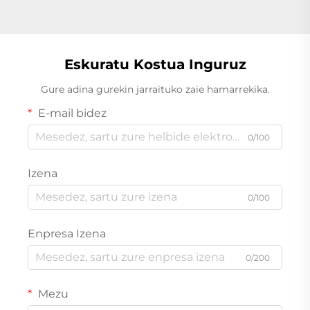
Eskuratu Kostua Inguruz
Gure adina gurekin jarraituko zaie hamarrekika.
E-mail bidez
0/100
Izena
0/100
Enpresa Izena
0/200
Mezu