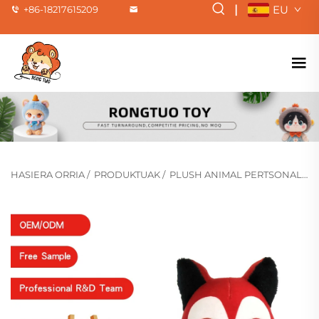
|
EU
+86-18217615209
HASIERA ORRIA
/
PRODUKTUAK
/
PLUSH ANIMAL PERTSONALIZATUA