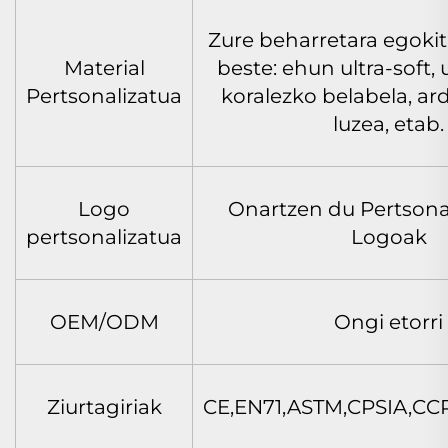
Zure beharretara egokit
Material
beste: ehun ultra-soft, 
Pertsonalizatua
koralezko belabela, ard
luzea, etab.
Logo
Onartzen du Pertsona
pertsonalizatua
Logoak
OEM/ODM
Ongi etorri
Ziurtagiriak
CE,EN71,ASTM,CPSIA,CC