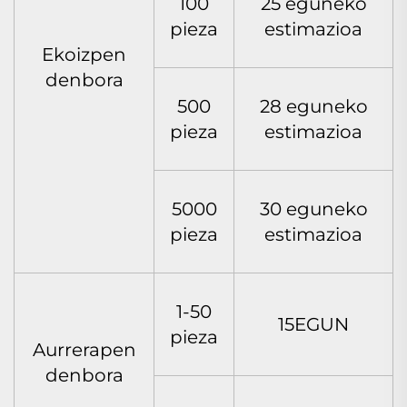
100
25 eguneko
pieza
estimazioa
Ekoizpen
denbora
500
28 eguneko
pieza
estimazioa
5000
30 eguneko
pieza
estimazioa
1-50
15EGUN
pieza
Aurrerapen
denbora