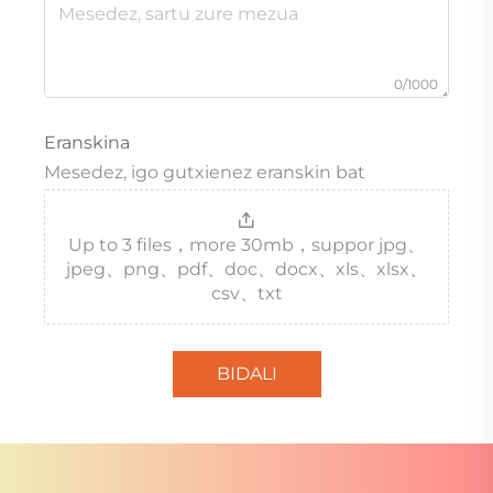
0/1000
Eranskina
Mesedez, igo gutxienez eranskin bat
Up to 3 files，more 30mb，suppor jpg、
jpeg、png、pdf、doc、docx、xls、xlsx、
csv、txt
BIDALI