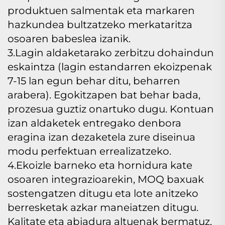
produktuen salmentak eta markaren
hazkundea bultzatzeko merkataritza
osoaren babeslea izanik.
3.Lagin aldaketarako zerbitzu dohaindun
eskaintza (lagin estandarren ekoizpenak
7-15 lan egun behar ditu, beharren
arabera). Egokitzapen bat behar bada,
prozesua guztiz onartuko dugu. Kontuan
izan aldaketek entregako denbora
eragina izan dezaketela zure diseinua
modu perfektuan errealizatzeko.
4.Ekoizle barneko eta hornidura kate
osoaren integrazioarekin, MOQ baxuak
sostengatzen ditugu eta lote anitzeko
berresketak azkar maneiatzen ditugu.
Kalitate eta abiadura altuenak bermatuz,