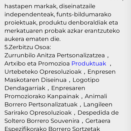
hastapen markak, diseinatzaile
independenteak, funts-bildumarako
proiektuak, produktu denboraldiak eta
merkatuaren probak azkar erantzuteko
aukera ematen die.
5.Zerbitzu Osoa:
Zurrunbilo Anitza Pertsonalizatzea，
Artxibo eta Promozioa
Produktuak
，
Urtebeteko Opresoluzioak，Enpresen
Maskotaren Diseinua，Logotipo
Dendagarriak，Enpresaren
Promoziorako Kanpainak，Animali
Borrero Pertsonalizatuak，Langileen
Sarirako Opresoluzioak，Despedida de
Soltero Borrero Souvenira，Gertaera
Espezifikorako Borrero Sortzetak