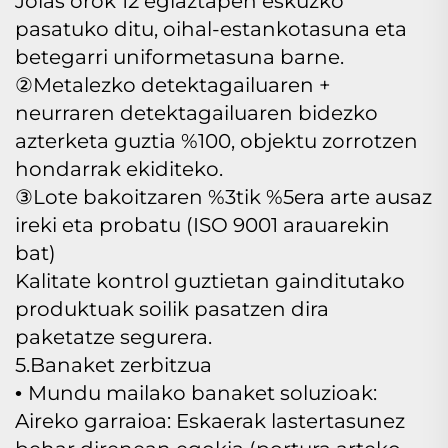
Jolas orok 12 egiaztapen eskuzko
pasatuko ditu, oihal-estankotasuna eta
betegarri uniformetasuna barne.
②Metalezko detektagailuaren +
neurraren detektagailuaren bidezko
azterketa guztia %100, objektu zorrotzen
hondarrak ekiditeko.
③Lote bakoitzaren %3tik %5era arte ausaz
ireki eta probatu (ISO 9001 arauarekin
bat)
Kalitate kontrol guztietan gainditutako
produktuak soilik pasatzen dira
paketatze segurera.
5.Banaket zerbitzua
Mundu mailako banaket soluzioak:
•
Aireko garraioa: Eskaerak lastertasunez