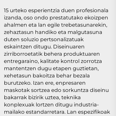
15 urteko esperientzia duen profesionala
izanda, oso ondo prestatutako ekoizpen
ahalmen eta lan egile trebetasunarekin,
zehaztasun handiko eta malgutasuna
duten soluzio pertsonalizatuak
eskaintzen ditugu. Diseinuaren
zirriborroetatik behera produktuaren
entregaraino, kalitate kontrol zorrotza
mantentzen dugu etapen guztietan,
xehetasun bakoitza behar bezala
burutzeko. Izan ere, enpresaren
maskotak sortzea edo sorkuntza diseinu
bakarrak bizirik uztea, teknika
konplexuak lortzen ditugu industria-
mailako estandarretara. Lan espezifikoak