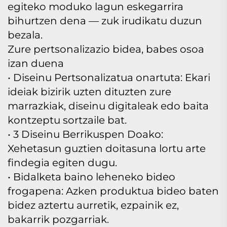
egiteko moduko lagun eskegarrira
bihurtzen dena — zuk irudikatu duzun
bezala.
Zure pertsonalizazio bidea, babes osoa
izan duena
• Diseinu Pertsonalizatua onartuta: Ekari
ideiak bizirik uzten dituzten zure
marrazkiak, diseinu digitaleak edo baita
kontzeptu sortzaile bat.
• 3 Diseinu Berrikuspen Doako:
Xehetasun guztien doitasuna lortu arte
findegia egiten dugu.
• Bidalketa baino leheneko bideo
frogapena: Azken produktua bideo baten
bidez aztertu aurretik, ezpainik ez,
bakarrik pozgarriak.