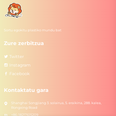
Sortu egokitu plastiko mundu bat
Zure zerbitzua
Twitter
Instagram
Facebook
Kontaktatu gara
Shanghai Songjiang 3. solairua, 5. eraikina, 288. kalea,
Rongxing Road
+86-18217615209